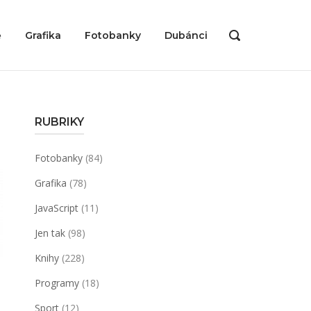
ě
Grafika
Fotobanky
Dubánci
OPEN
SEARCH
BAR
RUBRIKY
Fotobanky
(84)
Grafika
(78)
JavaScript
(11)
Jen tak
(98)
Knihy
(228)
Programy
(18)
Sport
(12)