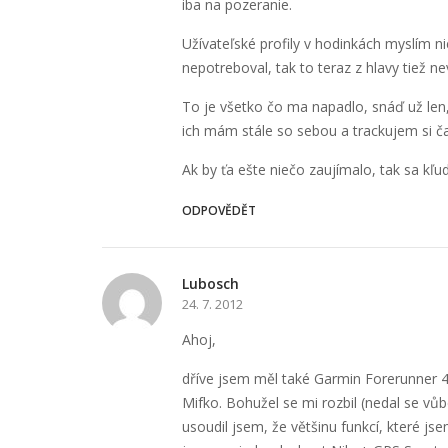
iba na pozeranie.
Užívateľské profily v hodinkách myslím n
nepotreboval, tak to teraz z hlavy tiež n
To je všetko čo ma napadlo, snáď už len,
ich mám stále so sebou a trackujem si č
Ak by ťa ešte niečo zaujímalo, tak sa kľ
ODPOVĚDĚT
Lubosch
24. 7. 2012
Ahoj,
dříve jsem měl také Garmin Forerunner 40
Mifko. Bohužel se mi rozbil (nedal se vůbe
usoudil jsem, že většinu funkcí, které js