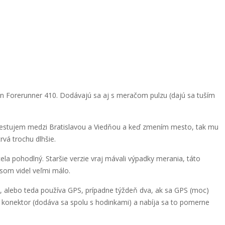
n Forerunner 410. Dodávajú sa aj s meračom pulzu (dajú sa tuším
 cestujem medzi Bratislavou a Viedňou a keď zmením mesto, tak mu
vá trochu dlhšie.
la pohodlný. Staršie verzie vraj mávali výpadky merania, táto
som videl veľmi málo.
há, alebo teda používa GPS, prípadne týždeň dva, ak sa GPS (moc)
y konektor (dodáva sa spolu s hodinkami) a nabíja sa to pomerne