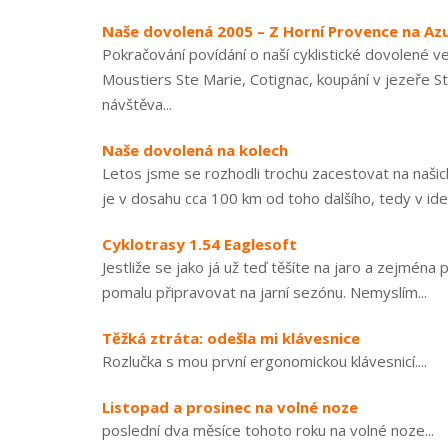
Naše dovolená 2005 – Z Horní Provence na Az
Pokračování povídání o naší cyklistické dovolené v
Moustiers Ste Marie, Cotignac, koupání v jezeře Ste
návštěva...
Naše dovolená na kolech
Letos jsme se rozhodli trochu zacestovat na naši
je v dosahu cca 100 km od toho dalšího, tedy v ideá
Cyklotrasy 1.54 Eaglesoft
Jestliže se jako já už teď těšíte na jaro a zejména
pomalu připravovat na jarní sezónu. Nemyslím...
Těžká ztráta: odešla mi klávesnice
Rozlučka s mou první ergonomickou klávesnicí....
Listopad a prosinec na volné noze
poslední dva měsíce tohoto roku na volné noze...