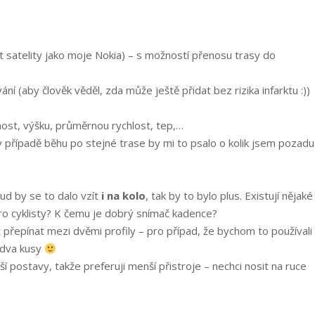
ut satelity jako moje Nokia) – s možností přenosu trasy do
ní (aby člověk věděl, zda může ještě přidat bez rizika infarktu :))
ost, výšku, průměrnou rychlost, tep,…
 případě běhu po stejné trase by mi to psalo o kolik jsem pozadu
kud by se to dalo vzít
i na kolo
, tak by to bylo plus. Existují nějaké
pro cyklisty? K čemu je dobrý snímač kadence?
přepínat mezi dvěmi profily – pro případ, že bychom to používali
 dva kusy
í postavy, takže preferuji menší přistroje – nechci nosit na ruce