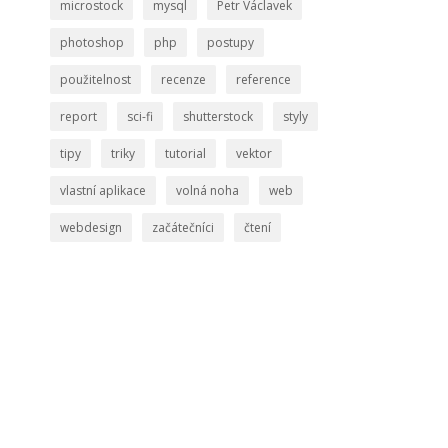
microstock
mysql
Petr Václavek
photoshop
php
postupy
použitelnost
recenze
reference
report
sci-fi
shutterstock
styly
tipy
triky
tutorial
vektor
vlastní aplikace
volná noha
web
webdesign
začátečníci
čtení