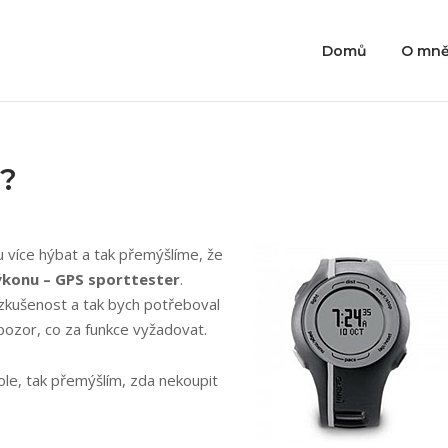
Domů
O mn
r?
u více hýbat a tak přemýšlíme, že
výkonu – GPS sporttester
.
kušenost a tak bych potřeboval
t pozor, co za funkce vyžadovat.
ole, tak přemýšlím, zda nekoupit