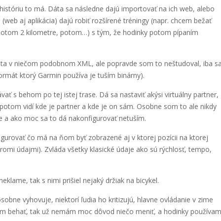
históriu to má. Dáta sa následne dajú importovať na ich web, alebo
(web aj aplikácia) dajú robiť rozšírené tréningy (napr. chcem bežať
potom 2 kilometre, potom…) s tým, že hodinky potom pípaním
dáta v niečom podobnom XML, ale popravde som to neštudoval, iba s
formát ktorý Garmin používa je tuším binárny).
ať s behom po tej istej trase. Dá sa nastaviť akýsi virtuálny partner,
 potom vidí kde je partner a kde je on sám. Osobne som to ale nikdy
e a ako moc sa to dá nakonfigurovať netuším.
igurovať čo má na ňom byť zobrazené aj v ktorej pozícii na ktorej
romi údajmi). Zvláda všetky klasické údaje ako sú rýchlosť, tempo,
lame, tak s nimi prišiel nejaký držiak na bicykel.
bne vyhovuje, niektorí ľudia ho kritizujú, hlavne ovládanie v zime
nem behať, tak už nemám moc dôvod niečo meniť, a hodinky používa