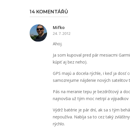
14 KOMENTÁŘŮ
Mifko
24. 7. 2012
Ahoj.
Ja som kupoval pred pár mesiacmi Garmi
kúpiť aj bez neho).
GPS majú a docela rýchle, i keď ja dosť
samozrejume nájdenie nových satelitov tr
Pás na meranie tepu je bezdrôtový a doce
najnovšia už tým moc netrpí a výpadkov 
Výdrž batérie je pár dní, ak sa s tým be
nepoužíva. Nabíja sa to cez taký zvláštn
rýchlo.