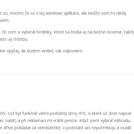
ie sú, možno že sú v tej windows aplikácii, ale keďže som to nikdy
eviem.
 že som si vyberal hodinky, ktoré sa hodia aj na bežné nosenie, takž
asto aj chôdzu.
udne opýtaj, ak budem vedieť, tak odpoviem.
5, což byl funkčně velmi podobný stroj 410, o které už dost napsal
c nabít) a při reklamaci mi vrátili peníze. Když jsem vybíral náhradu,
em dříve pokládal za veledůležité, v podstatě ani nepotřebuju a vsadil