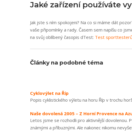
Jaké zařízení používáte v
Jak jste s ním spokojeni? Na co si máme dát pozor
vaše připomínky a rady. Časem sem napíšu co jsme 
na svůj oblíbený časopis dTest:
Test sporttester
Články na podobné téma
Cyklovýlet na Říp
Popis cyklistického výletu na horu Říp v trochu horš
Naše dovolená 2005 – Z Horní Provence na Az
Letos jsme se rozhodli pro aktivnější dovolenou. P
známými a příbuznými. Ale nakonec nikomu nevyšel 