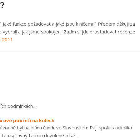
y?
? Jaké funkce požadovat a jaké jsou k ničemu? Předem děkuji za
vybrali a jak jsme spokojeni. Zatím si jdu prostudovat recenze
ů 2011
ích podmínkách....
urové pobřeží na kolech
ůvodně byl na plánu čundr ve Slovenském Ráji spolu s několika
ten správný termín dovolené a tak...