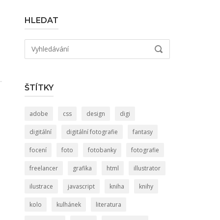
HLEDAT
Hledat:
VYHLEDÁVÁNÍ
ŠTÍTKY
adobe
css
design
digi
digitální
digitální fotografie
fantasy
focení
foto
fotobanky
fotografie
freelancer
grafika
html
illustrator
ilustrace
javascript
kniha
knihy
kolo
kulhánek
literatura