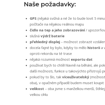
Naše požadavky:
GPS
(nějaká svižná a né že to bude lovit 5 min
počítače na nějakou reálnou mapu
čidlo na tep a jeho zobrazování
/ upozorňová
slušná
výdrž baterie
přehledný displej
– možnost zobrazit vzdálen
docela fajné by bylo, kdyby to mělo
historii
a v
oproti rekordu na té trase
nějaká rozumná možnost
exportu dat
používat bych to chtěl hlavně na běhání, ale po
další možnosti, funkce u takovýchto přístrojů 
pokud by to šlo, tak
víceuživatelský
(možnost 
oba), v opačném případě budem muset koupit
velikost
– oba jsme s manželkou menší, štíhlejš
velkou cihlu