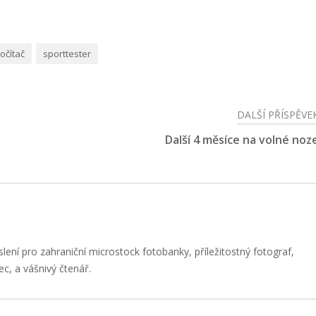
očítač
sporttester
DALŠÍ PŘÍSPĚVE
Další 4 měsíce na volné noz
slení pro zahraniční microstock fotobanky, příležitostný fotograf,
ec, a vášnivý čtenář.