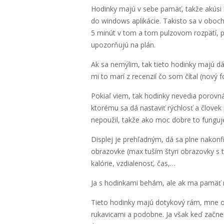
Hodinky majú v sebe pamäť, takže akúsi 
do windows aplikácie. Takisto sa v oboch 
5 minút v tom a tom pulzovom rozpätí, 
upozorňujú na plán.
Ak sa nemýlim, tak tieto hodinky majú 
mi to marí z recenzií čo som čítal (nový 
Pokiaľ viem, tak hodinky nevedia porovnáv
ktorému sa dá nastaviť rýchlosť a človek
nepoužil, takže ako moc dobre to funguj
Displej je prehľadným, dá sa plne nakonf
obrazovke (max tuším štyri obrazovky s t
kalórie, vzdialenosť, čas,…
Ja s hodinkami behám, ale ak ma pamäť nek
Tieto hodinky majú dotykový rám, mne oso
rukavicami a podobne. Ja však keď zač