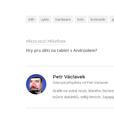
běh
cyklo
hardware
kolo
krokoměr
p
PŘEDCHOZÍ PŘÍSPĚVEK
Navigace
Hry pro děti na tablet s Androidem?
pro
příspěvek
Petr Václavek
Zobrazit příspěvky od Petr Václavek
Grafik na volné noze, kterého živí kre
tvůrce dubánků, velký lenoch, čajopij