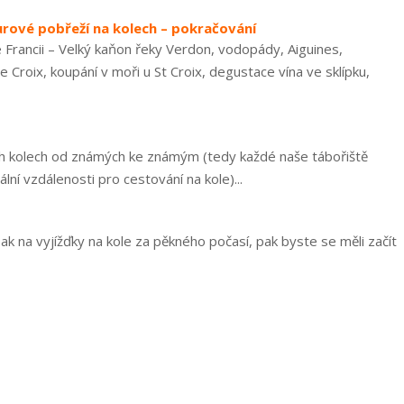
urové pobřeží na kolech – pokračování
e Francii – Velký kaňon řeky Verdon, vodopády, Aiguines,
 Croix, koupání v moři u St Croix, degustace vína ve sklípku,
ch kolech od známých ke známým (tedy každé naše tábořiště
lní vzdálenosti pro cestování na kole)...
 pak na vyjížďky na kole za pěkného počasí, pak byste se měli začít