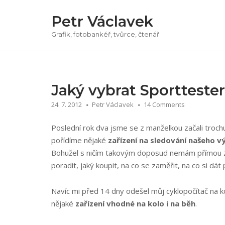
Přeskočit
Petr Václavek
na
obsah
Grafik, fotobankéř, tvůrce, čtenář
Jaký vybrat Sportteste
24. 7. 2012
Petr Václavek
14 Comments
Poslední rok dva jsme se z manželkou začali troch
pořídíme nějaké
zařízení na sledování našeho 
Bohužel s ničím takovým doposud nemám přímou z
poradit, jaký koupit, na co se zaměřit, na co si dá
Navíc mi před 14 dny odešel můj cyklopočítač na k
nějaké
zařízení vhodné na kolo i na běh
.