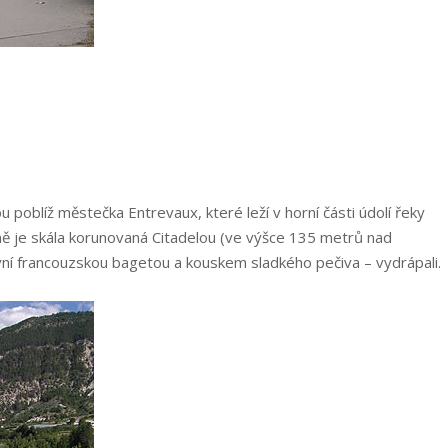
poblíž městečka Entrevaux, které leží v horní části údolí řeky
raně je skála korunovaná Citadelou (ve výšce 135 metrů nad
vní francouzskou bagetou a kouskem sladkého pečiva – vydrápali.