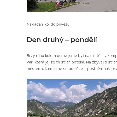
Nakládání kol do přívěsu
Den druhý – pondělí
Brzy ráno kolem osmé jsme byli na místě – v kempu 
Var, která jej ze tří stran obtéká. Na zbývající st
městem), kam jsme se posléze – posilněni naší pr