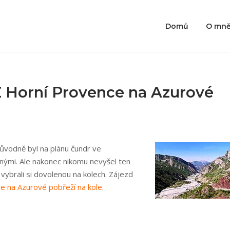
Domů
O mn
Z Horní Provence na Azurové
Původně byl na plánu čundr ve
nými. Ale nakonec nikomu nevyšel ten
vybrali si dovolenou na kolech. Zájezd
e na Azurové pobřeží na kole
.