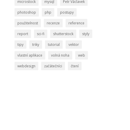
microstock
mysql
Petr Václavek
photoshop
php
postupy
použitelnost
recenze
reference
report
sci-fi
shutterstock
styly
tipy
triky
tutorial
vektor
vlastní aplikace
volná noha
web
webdesign
začátečníci
čtení