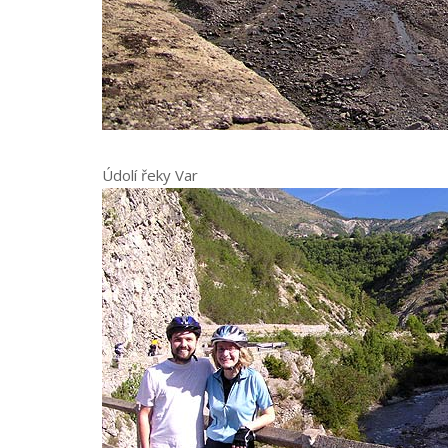
Údolí řeky Var