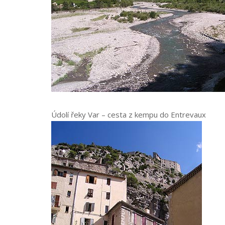
Údolí řeky Var – cesta z kempu do Entrevaux