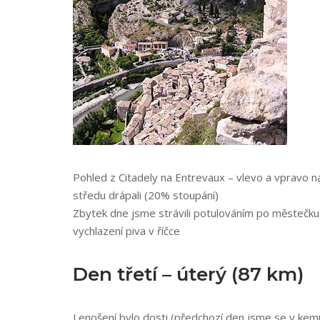
Pohled z Citadely na Entrevaux – vlevo a vpravo na
středu drápali (20% stoupání)
Zbytek dne jsme strávili potulováním po městečku
vychlazení piva v říčce
Den třetí – úterý (87 km)
Lenošení bylo dosti (předchozí den jsme se v kemp