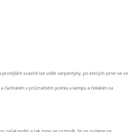
 protějších svazích lze vidět serpentýny, po kterých jsme se ve
 a čachtáním v průzračném jezírku u kempu a čekáním na
u začali nudit) a tak jsme se rozhodli, že se vydáme na