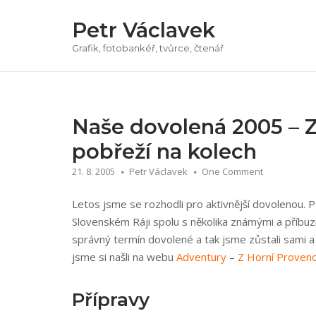
Přeskočit
Petr Václavek
na
obsah
Grafik, fotobankéř, tvůrce, čtenář
Naše dovolená 2005 – 
pobřeží na kolech
21. 8. 2005
Petr Václavek
One Comment
Letos jsme se rozhodli pro aktivnější dovolenou. 
Slovenském Ráji spolu s několika známými a příbuz
správný termín dovolené a tak jsme zůstali sami a 
jsme si našli na webu
Adventury
–
Z Horní Provenc
Přípravy