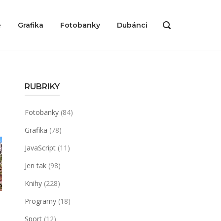
ě
Grafika
Fotobanky
Dubánci
OPEN
SEARCH
BAR
RUBRIKY
Fotobanky
(84)
Grafika
(78)
JavaScript
(11)
Jen tak
(98)
Knihy
(228)
Programy
(18)
Sport
(12)