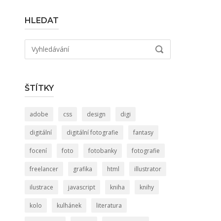
HLEDAT
Hledat:
VYHLEDÁVÁNÍ
ŠTÍTKY
adobe
css
design
digi
digitální
digitální fotografie
fantasy
focení
foto
fotobanky
fotografie
freelancer
grafika
html
illustrator
ilustrace
javascript
kniha
knihy
kolo
kulhánek
literatura