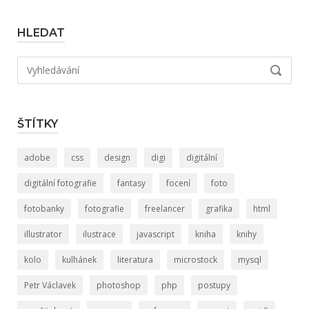
HLEDAT
Hledat:
VYHLED
ŠTÍTKY
adobe
css
design
digi
digitální
digitální fotografie
fantasy
focení
foto
fotobanky
fotografie
freelancer
grafika
html
illustrator
ilustrace
javascript
kniha
knihy
kolo
kulhánek
literatura
microstock
mysql
Petr Václavek
photoshop
php
postupy