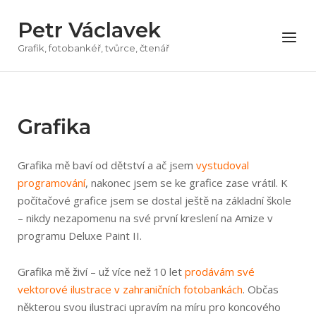
Přeskočit
Petr Václavek
na
Menu
obsah
Grafik, fotobankéř, tvůrce, čtenář
Grafika
Grafika mě baví od dětství a ač jsem
vystudoval
programování
, nakonec jsem se ke grafice zase vrátil. K
počítačové grafice jsem se dostal ještě na základní škole
– nikdy nezapomenu na své první kreslení na Amize v
programu Deluxe Paint II.
Grafika mě živí – už více než 10 let
prodávám své
vektorové ilustrace v zahraničních fotobankách
. Občas
některou svou ilustraci upravím na míru pro koncového