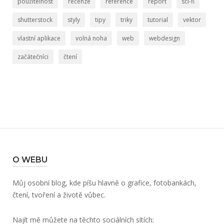
použitelnost
recenze
reference
report
sci-fi
shutterstock
styly
tipy
triky
tutorial
vektor
vlastní aplikace
volná noha
web
webdesign
začátečníci
čtení
O WEBU
Můj osobní blog, kde píšu hlavně o grafice, fotobankách,
čtení, tvoření a životě vůbec.
Najít mě můžete na těchto sociálních sítích: