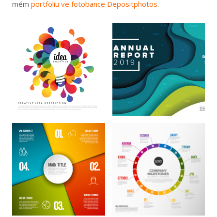
mém
portfoliu ve fotobance Depositphotos
.