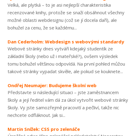
Velká, ale plytká – to je asi nejlepší charakteristika
recenzované knihy, protože se snaží obsáhnout všechny
možné oblasti webdesignu (což se jí docela daří), ale
bohužel za cenu, že se každému...
Dan Cederholm: Webdesign s webovými standardy
Webové stránky dnes vytváří kdejaký studentík ze
základní školy (nebo už i mateřské?), ovšem výsledek
tomu bohužel většinou odpovídá. Na první pohled můžou
takové stránky vypadat skvěle, ale pokud se kouknete...
Ondřej Neumajer: Budujeme školní web
Představte si následující situaci – jste zaměstnancem
školy a její ředitel vám dá za úkol vytvořit webové stránky
školy. Vy jste samozřejmě pracovití a pečliví, takže nic
nechcete odfláknout. Jak si...
Martin Snížek: CSS pro zelenáče