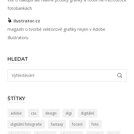
fotobankách
ilustrator.cz
magazín o tvorbě vektorové grafiky nejen v Adobe
Illustratoru
HLEDAT
Hledat:
VYHLED
ŠTÍTKY
adobe
css
design
digi
digitální
digitální fotografie
fantasy
focení
foto