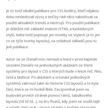
Je to totiž ideální publikace pro CSS kodéry, kteří nějakou
dobu nesledovali vývoj a teď by rádi něco nakódovali za
použití aktuálních trendů a nástrojů. Pro použití publikace
je důležité mít základní znalosti HTML a kaskádových
stylů, kniha totiž popisuje jen novinky ve stylech (a to jen
co se týče tvorby layoutu), na zvládnutí základů jsou tu
jiné publikace.
Autor se se čtenáři moc nemazlí a hned v první kapitole
seznámí čtenáře na jednoduchých ukázkách se třemi
systémy pro layout v CSS o kterých bude v knize řeč: Flex,
Grid a Multicol. Po ukázkách a srovnání jednotlivých
systémů zabrousí také do historie CSS layoutů a to byla
část, která se mi hodně líbila. Zavzpomínal jsem na
budování prvních stránek pomocí rámů, tabulkového
layoutu (td td td…), na éru floatů, kdy jsem se snažil najít
a vyladit zlatý grál – layout stránky s bočním sloupcem,