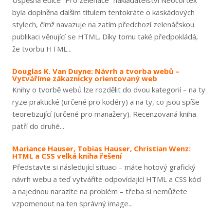
Úspěšná edice “Pro zelenáče” nakladatelství Neocortex
byla doplněna dalším titulem tentokráte o kaskádových
stylech, čímž navazuje na zatím předchozí zelenáčskou
publikaci věnující se HTML. Díky tomu také předpokládá,
že tvorbu HTML...
Douglas K. Van Duyne: Návrh a tvorba webů –
Vytváříme zákaznicky orientovaný web
Knihy o tvorbě webů lze rozdělit do dvou kategorií – na ty
ryze praktické (určené pro kodéry) a na ty, co jsou spíše
teoretizující (určené pro manažery). Recenzovaná kniha
patří do druhé...
Mariance Hauser, Tobias Hauser, Christian Wenz:
HTML a CSS velká kniha řešení
Představte si následující situaci – máte hotový grafický
návrh webu a teď vytváříte odpovídající HTML a CSS kód
a najednou narazíte na problém – třeba si nemůžete
vzpomenout na ten správný image...