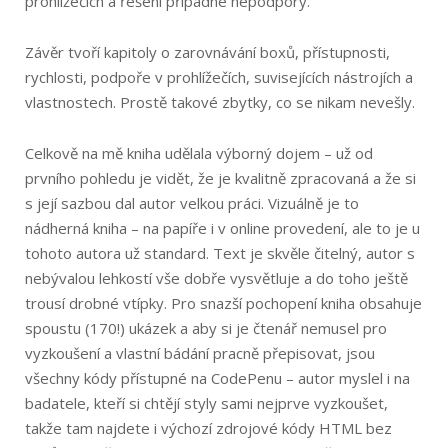
prohlížečích a řešení případné nepodpory.
Závěr tvoří kapitoly o zarovnávání boxů, přístupnosti,
rychlosti, podpoře v prohlížečích, suvisejících nástrojích a
vlastnostech. Prostě takové zbytky, co se nikam nevešly.
Celkově na mě kniha udělala výborný dojem – už od
prvního pohledu je vidět, že je kvalitně zpracovaná a že si
s její sazbou dal autor velkou práci. Vizuálně je to
nádherná kniha – na papíře i v online provedení, ale to je u
tohoto autora už standard. Text je skvěle čitelný, autor s
nebývalou lehkostí vše dobře vysvětluje a do toho ještě
trousí drobné vtípky. Pro snazší pochopení kniha obsahuje
spoustu (170!) ukázek a aby si je čtenář nemusel pro
vyzkoušení a vlastní bádání pracně přepisovat, jsou
všechny kódy přístupné na CodePenu – autor myslel i na
badatele, kteří si chtějí styly sami nejprve vyzkoušet,
takže tam najdete i výchozí zdrojové kódy HTML bez