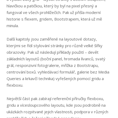
hlavičkou a patičkou, který by byl na pixel přesný a
fungoval ve všech prohlížečích. Pak už přišla moderní
historie s flexem, gridem, Bootstrapem, která už mě
minula.
Další kapitoly jsou zaměřené na layoutové dotazy,
kterými se řídí stylování stránky pro různě velké šířky
obrazovky. Pak už následují příklady použití – devět
základních layoutů (boční panel, hromada lívanců, svatý
grál, responzivní fotogralerie, mřížka z Bootstrapu,
centrování boxů. vyhledávací formulář, galerie bez Media
Queries a krkavčí technika) vyřešených pomocí gridu a
flexboxu.
Největší část pak zabírají referenční příručky flexboxu,
gridu a vícesloupcového layoutu, kde jsou podrobně na
ukázkách rozpitvané jejich vlastnosti, podpora v různých