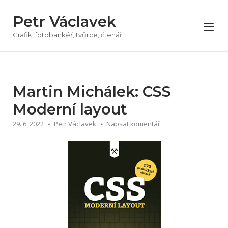
Přeskočit
Petr Václavek
na
Menu
obsah
Grafik, fotobankéř, tvůrce, čtenář
Martin Michálek: CSS
Moderní layout
29. 6. 2022
Petr Václavek
Napsat komentář