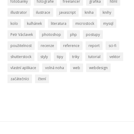
fotobanky
fotografie
freelancer
grafika
html
illustrator
ilustrace
javascript
kniha
knihy
kolo
kulhánek
literatura
microstock
mysql
Petr Václavek
photoshop
php
postupy
použitelnost
recenze
reference
report
sci-fi
shutterstock
styly
tipy
triky
tutorial
vektor
vlastní aplikace
volná noha
web
webdesign
začátečníci
čtení