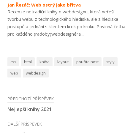
Jan Řezáč: Web ostrý jako břitva
Recenze netradiční knihy o webdesignu, která neřeší
tvorbu webu z technologického hlediska, ale z hlediska
postupů a jednání s klientem krok po kroku. Povinná četba
pro každého (radoby)webdesignéra....
css
html
kniha
layout
použitelnost
styly
web
webdesign
Navigace
PŘEDCHOZÍ PŘÍSPĚVEK
pro
Nejlepší knihy 2021
příspěvek
DALŠÍ PŘÍSPĚVEK