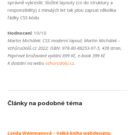
správně vykreslit. Složité layouty (co do struktury a
responzibility) z minulých let tak jdou zapsat několika
řádky CSS kódu.
Hodnocení
: 10/10
Martin Michálek: CSS moderní layout; Martin Michálek –
VzhůruDolů.cz 2022; ISBN: 978-80-88253-07-5, 439 stran,
Papírové brožované vydání 699 Kč, e-book 399 Kč
K dostání na webu
vzhurudolu.cz
.
Články na podobné téma
Lynda Weinmanová – Velká kniha webdesignu