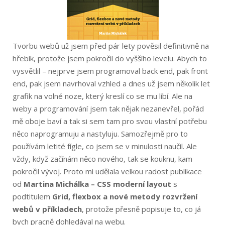
Tvorbu webů už jsem před pár lety pověsil definitivně na
hřebík, protože jsem pokročil do vyššího levelu. Abych to
vysvětlil – nejprve jsem programoval back end, pak front
end, pak jsem navrhoval vzhled a dnes už jsem několik let
grafik na volné noze, který kreslí co se mu líbí. Ale na
weby a programování jsem tak nějak nezanevřel, pořád
mě oboje baví a tak si sem tam pro svou vlastní potřebu
něco naprogramuju a nastyluju. Samozřejmě pro to
používám letité fígle, co jsem se v minulosti naučil. Ale
vždy, když začínám něco nového, tak se kouknu, kam
pokročil vývoj. Proto mi udělala velkou radost publikace
od
Martina Michálka – CSS moderní layout
s
podtitulem
Grid, flexbox a nové metody rozvržení
webů v příkladech
, protože přesně popisuje to, co já
bych pracně dohledával na webu.