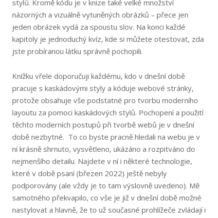
stylů. Kromě kódu je v knize také velké množství
názorných a vizuálně vytuněných obrázků – přece jen
jeden obrázek vydá za spoustu slov. Na konci každé
kapitoly je jednoduchý kvíz, kde si můžete otestovat, zda
jste probíranou látku správně pochopili.
Knížku vřele doporučuji každému, kdo v dnešní době
pracuje s kaskádovými styly a kóduje webové stránky,
protože obsahuje vše podstatné pro tvorbu moderního
layoutu za pomoci kaskádových stylů. Pochopení a použití
těchto moderních postupů při tvorbě webů je v dnešní
době nezbytné. To co byste pracně hledali na webu je v
ní krásně shrnuto, vysvětleno, ukázáno a rozpitváno do
nejmenšího detailu. Najdete v ní i některé technologie,
které v době psaní (březen 2022) ještě nebyly
podporovány (ale vždy je to tam výslovně uvedeno). Mě
samotného překvapilo, co vše je již v dnešní době možné
nastylovat a hlavně, že to už současné prohlížeče zvládají i