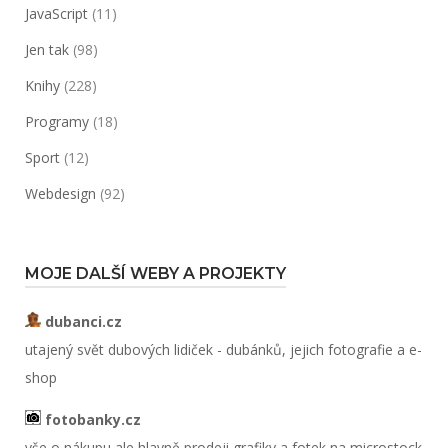
JavaScript
(11)
Jen tak
(98)
Knihy
(228)
Programy
(18)
Sport
(12)
Webdesign
(92)
MOJE DALŠÍ WEBY A PROJEKTY
dubanci.cz
utajený svět dubových lidiček - dubánků, jejich fotografie a e-
shop
fotobanky.cz
vše o nákupu ale hlavně prodeji grafiky a fotek na microstock