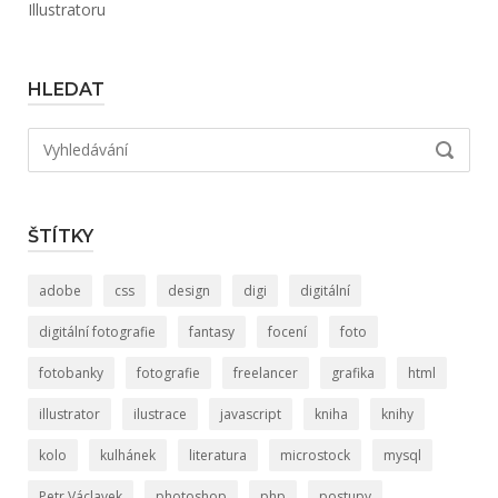
Illustratoru
HLEDAT
Hledat:
VYHLED
ŠTÍTKY
adobe
css
design
digi
digitální
digitální fotografie
fantasy
focení
foto
fotobanky
fotografie
freelancer
grafika
html
illustrator
ilustrace
javascript
kniha
knihy
kolo
kulhánek
literatura
microstock
mysql
Petr Václavek
photoshop
php
postupy