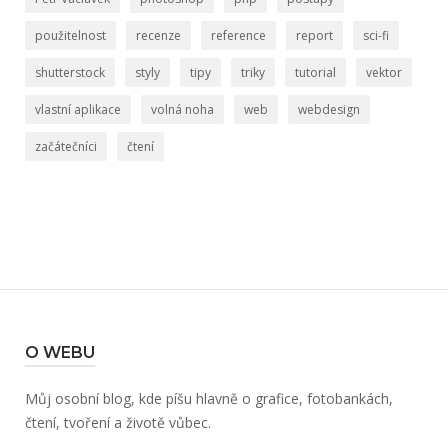
použitelnost
recenze
reference
report
sci-fi
shutterstock
styly
tipy
triky
tutorial
vektor
vlastní aplikace
volná noha
web
webdesign
začátečníci
čtení
O WEBU
Můj osobní blog, kde píšu hlavně o grafice, fotobankách,
čtení, tvoření a životě vůbec.