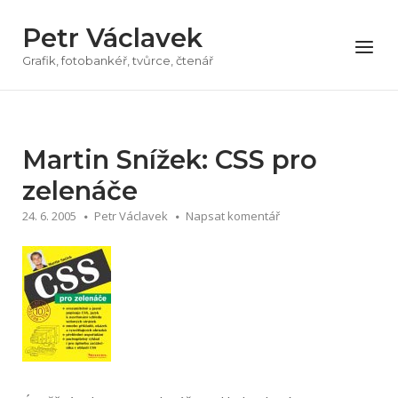
Přeskočit
Petr Václavek
na
Menu
obsah
Grafik, fotobankéř, tvůrce, čtenář
Martin Snížek: CSS pro
zelenáče
24. 6. 2005
Petr Václavek
Napsat komentář