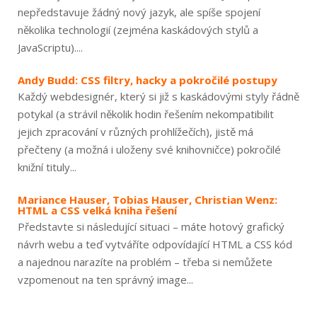
nepředstavuje žádný nový jazyk, ale spíše spojení
několika technologií (zejména kaskádových stylů a
JavaScriptu)....
Andy Budd: CSS filtry, hacky a pokročilé postupy
Každý webdesignér, který si již s kaskádovými styly řádně
potykal (a strávil několik hodin řešením nekompatibilit
jejich zpracování v různých prohlížečích), jistě má
přečteny (a možná i uloženy své knihovničce) pokročilé
knižní tituly...
Mariance Hauser, Tobias Hauser, Christian Wenz:
HTML a CSS velká kniha řešení
Představte si následující situaci – máte hotový grafický
návrh webu a teď vytváříte odpovídající HTML a CSS kód
a najednou narazíte na problém – třeba si nemůžete
vzpomenout na ten správný image...