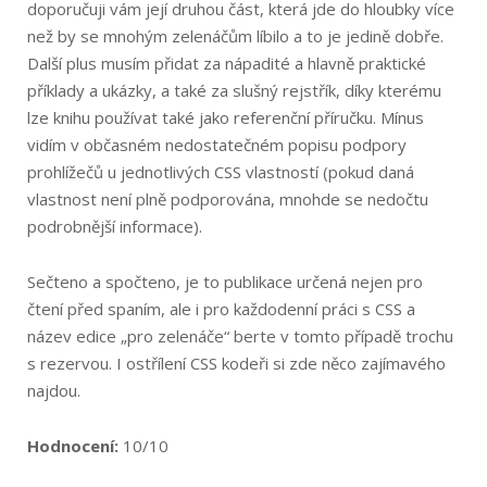
doporučuji vám její druhou část, která jde do hloubky více
než by se mnohým zelenáčům líbilo a to je jedině dobře.
Další plus musím přidat za nápadité a hlavně praktické
příklady a ukázky, a také za slušný rejstřík, díky kterému
lze knihu používat také jako referenční příručku. Mínus
vidím v občasném nedostatečném popisu podpory
prohlížečů u jednotlivých CSS vlastností (pokud daná
vlastnost není plně podporována, mnohde se nedočtu
podrobnější informace).
Sečteno a spočteno, je to publikace určená nejen pro
čtení před spaním, ale i pro každodenní práci s CSS a
název edice „pro zelenáče“ berte v tomto případě trochu
s rezervou. I ostřílení CSS kodeři si zde něco zajímavého
najdou.
Hodnocení:
10/10