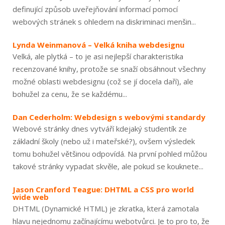
definující způsob uveřejňování informací pomocí
webových stránek s ohledem na diskriminaci menšin...
Lynda Weinmanová – Velká kniha webdesignu
Velká, ale plytká – to je asi nejlepší charakteristika
recenzované knihy, protože se snaží obsáhnout všechny
možné oblasti webdesignu (což se jí docela daří), ale
bohužel za cenu, že se každému...
Dan Cederholm: Webdesign s webovými standardy
Webové stránky dnes vytváří kdejaký studentík ze
základní školy (nebo už i mateřské?), ovšem výsledek
tomu bohužel většinou odpovídá. Na první pohled můžou
takové stránky vypadat skvěle, ale pokud se kouknete...
Jason Cranford Teague: DHTML a CSS pro world
wide web
DHTML (Dynamické HTML) je zkratka, která zamotala
hlavu nejednomu začínajícímu webotvůrci. Je to pro to, že