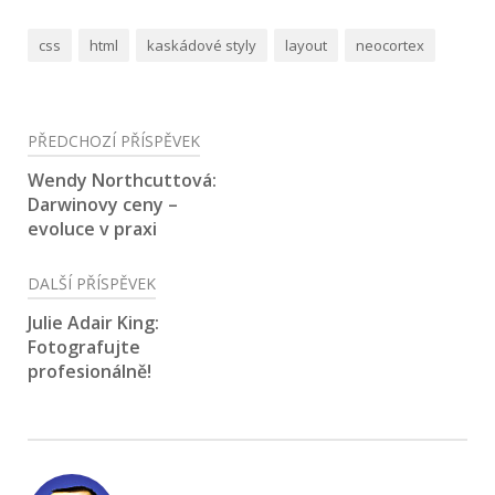
css
html
kaskádové styly
layout
neocortex
Navigace
PŘEDCHOZÍ PŘÍSPĚVEK
pro
Wendy Northcuttová:
Darwinovy ceny –
příspěvek
evoluce v praxi
DALŠÍ PŘÍSPĚVEK
Julie Adair King:
Fotografujte
profesionálně!