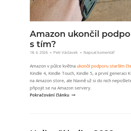
Amazon ukončil podpor
s tím?
18. 6. 2026
Petr Václavek
Napsat komentář
Amazon v půlce května
ukončil podporu starším č
Kindle 4, Kindle Touch, Kindle 5, a první generaci 
na Amazon store, ale hlavně už si do nich nepošlet
„Amazon
připojit se na Amazon servery.
ukončil
Pokračování článku
podporu
starším
Kindle
čtečkám,