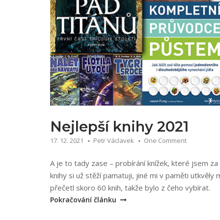
Nejlepší knihy 2021
17. 12. 2021
Petr Václavek
One Comment
A je to tady zase – probírání knížek, které jsem za 
knihy si už stěží pamatuji, jiné mi v paměti utkvěl
„Ne
přečetl skoro 60 knih, takže bylo z čeho vybírat.
kni
Pokračování článku
20