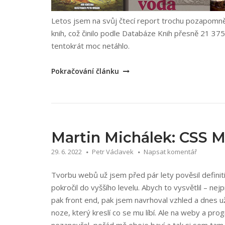
Letos jsem na svůj čtecí report trochu pozapomně
knih, což činilo podle Databáze Knih přesně 21 375 
tentokrát moc netáhlo.
„Nejlepší
Pokračování článku
knihy
2022“
Martin Michálek: CSS M
29. 6. 2022
Petr Václavek
Napsat komentář
Tvorbu webů už jsem před pár lety pověsil definit
pokročil do vyššího levelu. Abych to vysvětlil – n
pak front end, pak jsem navrhoval vzhled a dnes už 
noze, který kreslí co se mu líbí. Ale na weby a pr
nezanevřel, pořád mě oboje baví a tak si sem tam