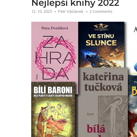
Nejlepší knihy 2022
co
s
12. 10. 2023
Petr Václavek
2 Comments
tím?“