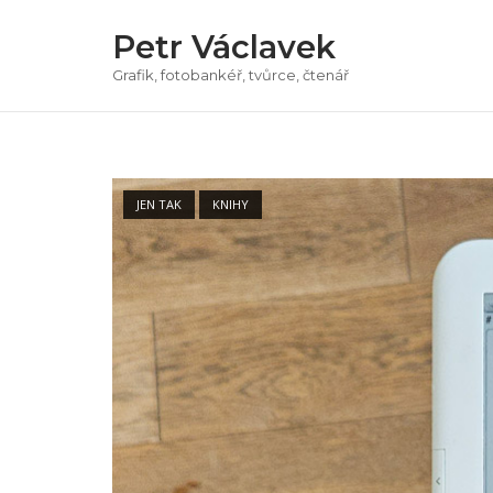
Přeskočit
Petr Václavek
na
obsah
Grafik, fotobankéř, tvůrce, čtenář
Open post
JEN TAK
KNIHY