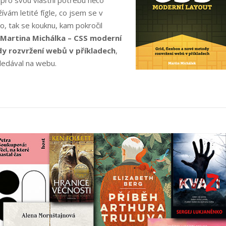
vám letité fígle, co jsem se v
o, tak se kouknu, kam pokročil
Martina Michálka – CSS moderní
dy rozvržení webů v příkladech
,
„Martin
ledával na webu.
Michálek:
CSS
Moderní
layout“