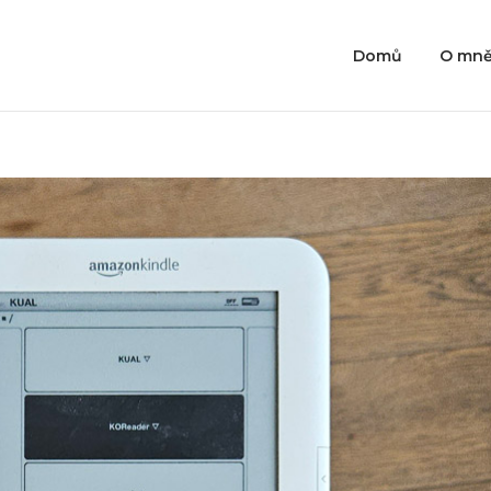
Domů
O mn