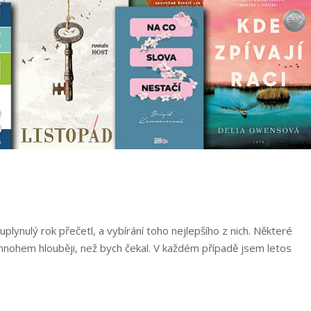
uplynulý rok přečetl, a vybírání toho nejlepšího z nich. Některé
y mnohem hlouběji, než bych čekal. V každém případě jsem letos
jlepší
hy
21“