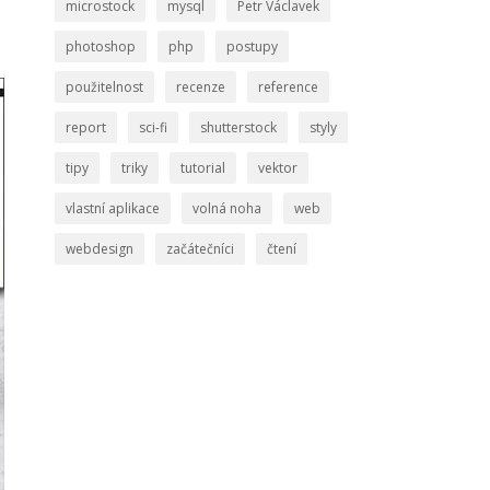
microstock
mysql
Petr Václavek
photoshop
php
postupy
použitelnost
recenze
reference
report
sci-fi
shutterstock
styly
tipy
triky
tutorial
vektor
vlastní aplikace
volná noha
web
webdesign
začátečníci
čtení