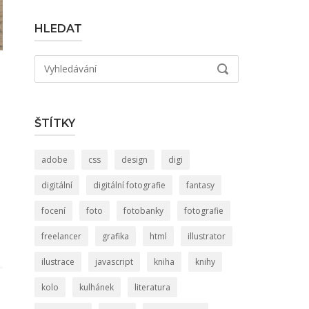
HLEDAT
Hledat:
VYHLEDÁVÁNÍ
ŠTÍTKY
adobe
css
design
digi
digitální
digitální fotografie
fantasy
focení
foto
fotobanky
fotografie
freelancer
grafika
html
illustrator
ilustrace
javascript
kniha
knihy
kolo
kulhánek
literatura