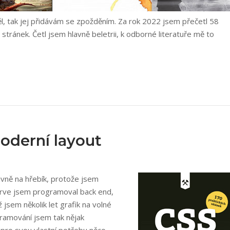
l, tak jej přidávám se zpožděním. Za rok 2022 jsem přečetl 58
stránek. Četl jsem hlavně beletrii, k odborné literatuře mě to
oderní layout
ivně na hřebík, protože jsem
ejprve jsem programoval back end,
jsem několik let grafik na volné
ogramování jsem tak nějak
 pro svou vlastní potřebu něco