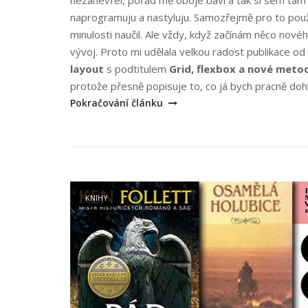
naprogramuju a nastyluju. Samozřejmě pro to použí
minulosti naučil. Ale vždy, když začínám něco novéh
vývoj. Proto mi udělala velkou radost publikace od
layout
s podtitulem
Grid, flexbox a nové meto
protože přesně popisuje to, co já bych pracně doh
Pokračování článku
Open post
KNIHY