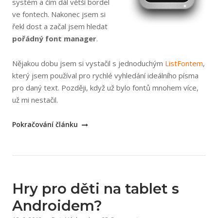
systém a čím dál větší bordel
ve fontech. Nakonec jsem si
řekl dost a začal jsem hledat
pořádný font manager
.
Nějakou dobu jsem si vystačil s jednoduchým
ListFontem
,
který jsem používal pro rychlé vyhledání ideálního písma
pro daný text. Později, když už bylo fontů mnohem více,
už mi nestačil.
„NexusFont
Pokračování článku
–
skvělý
font
manager“
Hry pro děti na tablet s
Androidem?