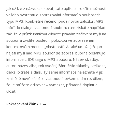
Jak už lze z názvu usuzovat, tato aplikace rozšíří možnosti
vašeho systému o zobrazování informací o souborech
typu MP3. Konkrétně řečeno, přidá novou záložku „MP3
Info“ do dialogu vlastností souboru (ten získáte například
tak, že v průzkumníkovi kliknete pravým tlačítkem myši na
soubor a zvolíte poslední položkou ve zobrazeném
kontextovém menu – „vlastnosti“. A také umožní, že po
najetí myši nad MP3 soubor se zobrazí bublina obsahující
informace z ID3 tagu o MP3 souboru: Název skladby,
autor, název alba, rok vydání, žánr, číslo skladby, velikost,
délka, bitrate a další. Ty samé informace naleznete v již
zmíněné nové záložce vlastností, ovšem s tím rozdílem,
že je můžete editovat – vymazat, případně doplnit a
uložit.
„MP3Info
Pokračování článku
Shell