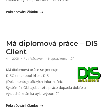
„Týmový
Pokračování článku
ročníkový
projekt
ERCase“
Má diplomová práce – DIS
Client
4. 1. 2005
Petr Václavek
Napsat komentář
Má diplomová práce se jmenuje
DISClient, neboli klient DIS
(Dokumentogra­fických Informačních
Systémů). Obhajoba této práce dopadla dobře a
výsledná známka byla „výborně“.
„Má
Pokračování článku