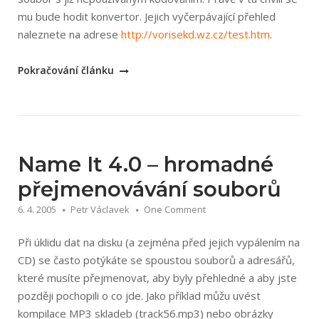
mu bude hodit konvertor. Jejich vyčerpávající přehled
naleznete na adrese
http://vorisek­d.wz.cz/test.htm
.
„CodeConv
Pokračování článku
2.7
–
konverze
češtiny“
Name It 4.0 – hromadné
přejmenovávání souborů
6. 4. 2005
Petr Václavek
One Comment
Při úklidu dat na disku (a zejména před jejich vypálením na
CD) se často potýkáte se spoustou souborů a adresářů,
které musíte přejmenovat, aby byly přehledné a aby jste
později pochopili o co jde. Jako příklad můžu uvést
kompilace MP3 skladeb (track56.mp3) nebo obrázky