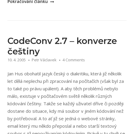
„ListFonts
Pokračování článku
1.21
–
přehled
fontů“
CodeConv 2.7 – konverze
češtiny
10. 4. 2005
Petr Václavek
4 Comments
Jan Hus obohatil jazyk český o diakritiku, která již několik
let dělá neplechu při zpracování na počítačích (však byl za
to také po právu upálen!). A aby těch problémů nebylo
málo, existuje v počítačovém světě několik různých
kódování češtiny. Takže se každý uživatel dříve či později
dostane do situace, kdy má soubor v jiném kódování než
by potřeboval. A to ať již se jedná o webové stránky,
email který mu někdo přeposlal a nebo starší textový
soubor s již nepoužívaným kódováním. Právě v tu chvíli se