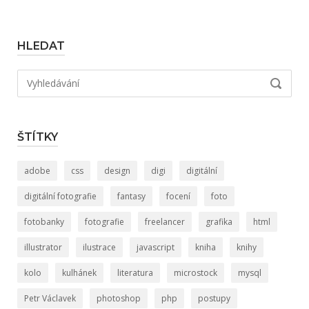
HLEDAT
Hledat:
VYHLED
ŠTÍTKY
adobe
css
design
digi
digitální
digitální fotografie
fantasy
focení
foto
fotobanky
fotografie
freelancer
grafika
html
illustrator
ilustrace
javascript
kniha
knihy
kolo
kulhánek
literatura
microstock
mysql
Petr Václavek
photoshop
php
postupy