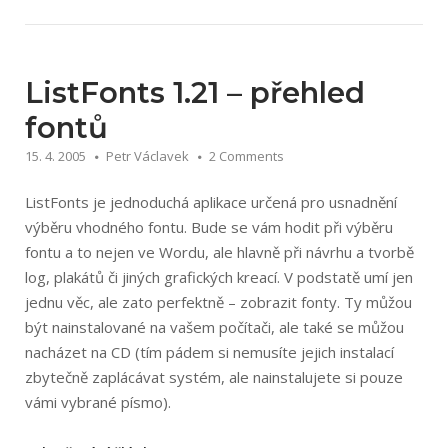
Extension“
ListFonts 1.21 – přehled
fontů
15. 4. 2005
Petr Václavek
2 Comments
ListFonts je jednoduchá aplikace určená pro usnadnění
výběru vhodného fontu. Bude se vám hodit při výběru
fontu a to nejen ve Wordu, ale hlavně při návrhu a tvorbě
log, plakátů či jiných grafických kreací. V podstatě umí jen
jednu věc, ale zato perfektně – zobrazit fonty. Ty můžou
být nainstalované na vašem počítači, ale také se můžou
nacházet na CD (tím pádem si nemusíte jejich instalací
zbytečně zaplácávat systém, ale nainstalujete si pouze
vámi vybrané písmo).