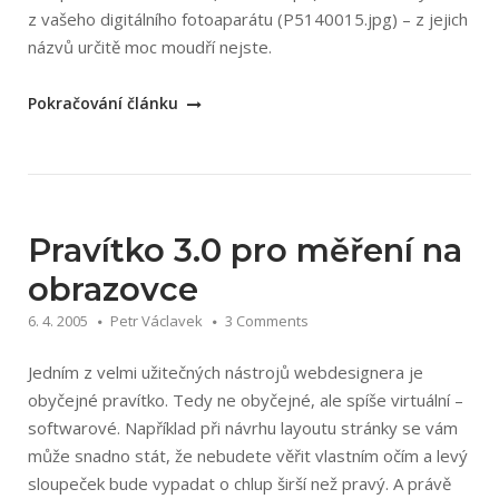
z vašeho digitálního fotoaparátu (P5140015.jpg) – z jejich
názvů určitě moc moudří nejste.
„Name
Pokračování článku
It
4.0
–
hromadné
přejmenovávání
Pravítko 3.0 pro měření na
souborů“
obrazovce
6. 4. 2005
Petr Václavek
3 Comments
Jedním z velmi užitečných nástrojů webdesignera je
obyčejné pravítko. Tedy ne obyčejné, ale spíše virtuální –
softwarové. Například při návrhu layoutu stránky se vám
může snadno stát, že nebudete věřit vlastním očím a levý
sloupeček bude vypadat o chlup širší než pravý. A právě