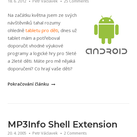
18. 6. 2012
Petr Václavek
25 Comments
Na začátku května jsem ze svých
návštěvníků tahal rozumy
ohledně
tabletu pro děti
, dnes už
tablet mám a potřeboval
doporučit vhodné výukové
programy a logické hry pro 5leté
a 2leté děti. Máte pro mě nějaká
doporučení? Co hrají vaše děti?
„Hry
Pokračování článku
pro
děti
na
tablet
s
MP3Info Shell Extension
Androidem?“
20. 4. 2005
Petr Václavek
2 Comments