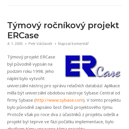
kapátko
pro
webdesignery“
Týmový ročníkový projekt
ERCase
4. 1. 2005
Petr Václavek
Napsat komentář
Týmový projekt ERCase
byl původně vypsán na
podzim roku 1998. Jeho
náplní bylo vytvořit
univerzální nástroj pro správu relačních databází. Aplikace
měla být univerzální obdobou nástroje Sybase Central od
firmy Sybase (
http://www.sy­base.com
). V tomto projektu
bylo původně zapsáno šest členů projektového týmu.
Protože však po roce dva z účastníků z projektu odešli a
projekt byl teprve ve fázi počátku implementace, bylo
zbytkem týmu upraveno téma projektu.