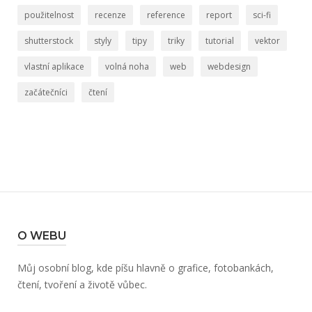
použitelnost
recenze
reference
report
sci-fi
shutterstock
styly
tipy
triky
tutorial
vektor
vlastní aplikace
volná noha
web
webdesign
začátečníci
čtení
O WEBU
Můj osobní blog, kde píšu hlavně o grafice, fotobankách,
čtení, tvoření a životě vůbec.