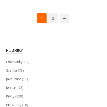
diplomová
práce
Navigace
–
1
2
DIS
pro
Client“
příspěvky
RUBRIKY
Fotobanky
(84)
Grafika
(78)
JavaScript
(11)
Jen tak
(98)
Knihy
(228)
Programy
(18)