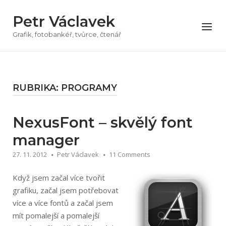
Přeskočit
Petr Václavek
na
Menu
obsah
Grafik, fotobankéř, tvůrce, čtenář
RUBRIKA:
PROGRAMY
NexusFont – skvělý font
manager
27. 11. 2012
Petr Václavek
11 Comments
Když jsem začal více tvořit
grafiku, začal jsem potřebovat
více a více fontů a začal jsem
mít pomalejší a pomalejší