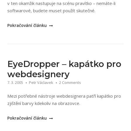
v ten okamžik nastupuje na scénu pravítko – nemáte-li
softwarové, budete muset použít skutečné.
„Pravítko
Pokračování článku
3.0
pro
měření
na
obrazovce“
EyeDropper – kapátko pro
webdesignery
7. 3. 2005
Petr Václavek
2 Comments
Mezi potřebné nástroje webdesignera patří kapátko pro
zjištění barvy kdekoliv na obrazovce.
„EyeDropper
Pokračování článku
–