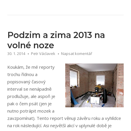
2014
na
volné
noze“
Podzim a zima 2013 na
volné noze
30. 1. 2014
Petr Václavek
Napsat komentář
Koukám, že mé reporty
trochu řídnou a
popisovaný časový
interval se nenápadně
prodlužuje, ale aspoň je
pak o čem psát (jen je
nutno potrápit mozek a
zavzpomínat). Tento report věnuji závěru roku a vyhlídce
na rok následující. Asi největší akcí v uplynulé době je