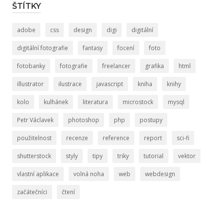
ŠTÍTKY
adobe
css
design
digi
digitální
digitální fotografie
fantasy
focení
foto
fotobanky
fotografie
freelancer
grafika
html
illustrator
ilustrace
javascript
kniha
knihy
kolo
kulhánek
literatura
microstock
mysql
Petr Václavek
photoshop
php
postupy
použitelnost
recenze
reference
report
sci-fi
shutterstock
styly
tipy
triky
tutorial
vektor
vlastní aplikace
volná noha
web
webdesign
začátečníci
čtení