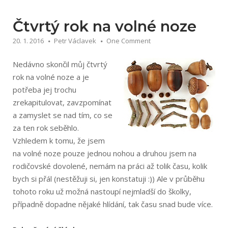
volné
noze“
Čtvrtý rok na volné noze
20. 1. 2016
Petr Václavek
One Comment
Nedávno skončil můj čtvrtý
rok na volné noze a je
potřeba jej trochu
zrekapitulovat, zavzpomínat
a zamyslet se nad tím, co se
za ten rok seběhlo.
Vzhledem k tomu, že jsem
na volné noze pouze jednou nohou a druhou jsem na
rodičovské dovolené, nemám na práci až tolik času, kolik
bych si přál (nestěžuji si, jen konstatuji :)) Ale v průběhu
tohoto roku už možná nastoupí nejmladší do školky,
případně dopadne nějaké hlídání, tak času snad bude více.