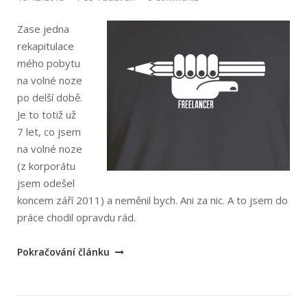
Zase jedna
rekapitulace
mého pobytu
na volné noze
po delší době.
Je to totiž už
7 let, co jsem
na volné noze
(z korporátu
jsem odešel
koncem září 2011) a neměnil bych. Ani za nic. A to jsem do
práce chodil opravdu rád.
„Další
Pokračování článku
dva
roky
na