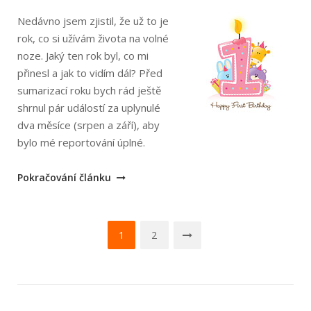
Nedávno jsem zjistil, že už to je
rok, co si užívám života na volné
noze. Jaký ten rok byl, co mi
přinesl a jak to vidím dál? Před
sumarizací roku bych rád ještě
shrnul pár událostí za uplynulé
dva měsíce (srpen a září), aby
bylo mé reportování úplné.
„Už
Pokračování článku
rok
poskakuji
Navigace
na
1
2
volné
pro
noze“
příspěvky