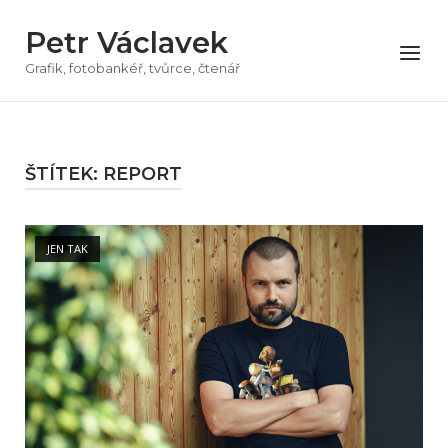
Přeskočit
Petr Václavek
na
Menu
obsah
Grafik, fotobankéř, tvůrce, čtenář
ŠTÍTEK:
REPORT
Open post
JEN TAK