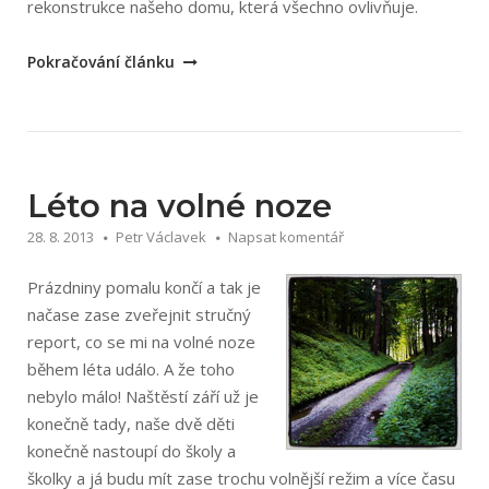
rekonstrukce našeho domu, která všechno ovlivňuje.
„Podzim
Pokračování článku
a
zima
2013
na
volné
Léto na volné noze
noze“
28. 8. 2013
Petr Václavek
Napsat komentář
Prázdniny pomalu končí a tak je
načase zase zveřejnit stručný
report, co se mi na volné noze
během léta událo. A že toho
nebylo málo! Naštěstí září už je
konečně tady, naše dvě děti
konečně nastoupí do školy a
školky a já budu mít zase trochu volnější režim a více času