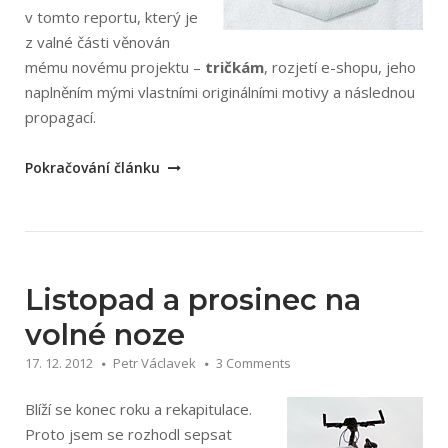
v tomto reportu, který je
z valné části věnován
mému novému projektu –
tričkám
, rozjetí e-shopu, jeho
naplněním mými vlastními originálními motivy a následnou
propagací.
„Leden
Pokračování článku
a
Únor
2013
na
volné
Listopad a prosinec na
noze“
volné noze
17. 12. 2012
Petr Václavek
3 Comments
Blíží se konec roku a rekapitulace.
Proto jsem se rozhodl sepsat