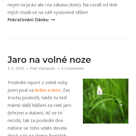
nejen na práci ale i na zábavu (kolo). Na rozdíl od dob
„Léto
mých studií se na září vysloveně těším!
na
Pokračování článku
volné
noze“
Jaro na volné noze
3. 5. 2013
Petr Václavek
3 Comments
Poslední report z volné nohy
jsem psal za
leden a únor
, čas
trochu poskočil, takže tu teď
máme další hlášení za celé jaro
(březen a duben). Ač se to
nezdá, tak za poslední dva
měsíce se toho událo docela
dosti a to na vícero frontách.