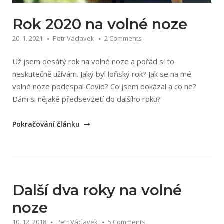
Rok 2020 na volné noze
20. 1. 2021
Petr Václavek
2 Comments
Už jsem desátý rok na volné noze a pořád si to
neskutečně užívám. Jaký byl loňský rok? Jak se na mé
volné noze podespal Covid? Co jsem dokázal a co ne?
Dám si nějaké předsevzetí do dalšího roku?
„Rok
Pokračování článku
2020
na
volné
noze“
Další dva roky na volné
noze
10. 12. 2018
Petr Václavek
5 Comments