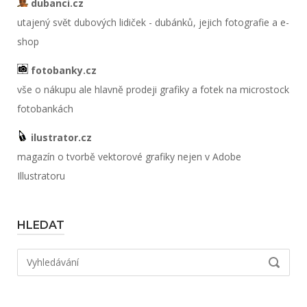
dubanci.cz
utajený svět dubových lidiček - dubánků, jejich fotografie a e-
shop
fotobanky.cz
vše o nákupu ale hlavně prodeji grafiky a fotek na microstock
fotobankách
ilustrator.cz
magazín o tvorbě vektorové grafiky nejen v Adobe
Illustratoru
HLEDAT
Hledat:
VYHLED