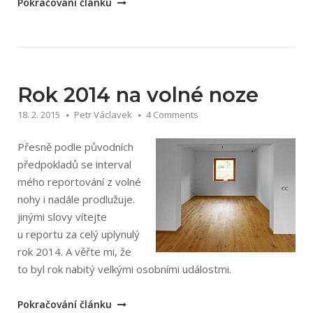
„Čtvrtý
Pokračování článku
rok
na
volné
noze“
Rok 2014 na volné noze
18. 2. 2015
Petr Václavek
4 Comments
Přesně podle původních
předpokladů se interval
mého reportování z volné
nohy i nadále prodlužuje.
jinými slovy vítejte
u reportu za celý uplynulý
rok 2014. A věřte mi, že
to byl rok nabitý velkými osobními událostmi.
„Rok
Pokračování článku