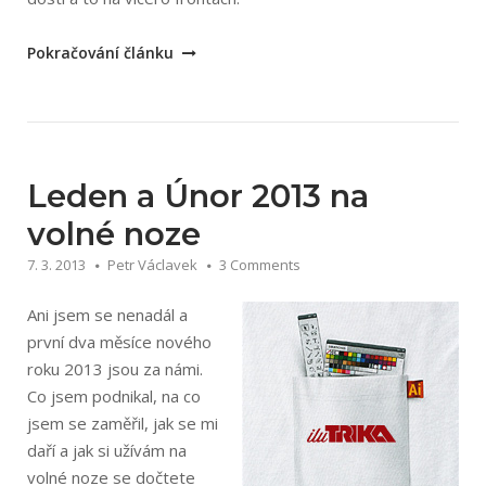
„Jaro
Pokračování článku
na
volné
noze“
Leden a Únor 2013 na
volné noze
7. 3. 2013
Petr Václavek
3 Comments
Ani jsem se nenadál a
první dva měsíce nového
roku 2013 jsou za námi.
Co jsem podnikal, na co
jsem se zaměřil, jak se mi
daří a jak si užívám na
volné noze se dočtete