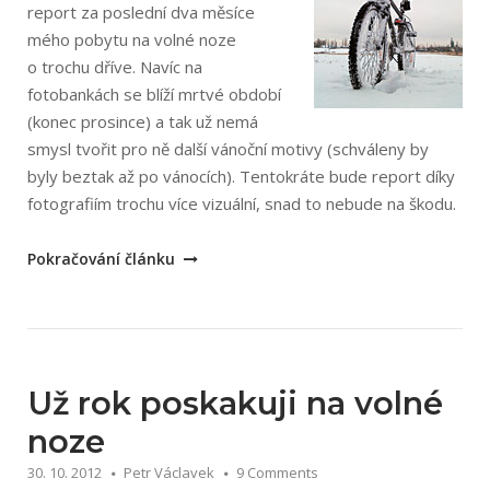
report za poslední dva měsíce
mého pobytu na volné noze
o trochu dříve. Navíc na
fotobankách se blíží mrtvé období
(konec prosince) a tak už nemá
smysl tvořit pro ně další vánoční motivy (schváleny by
byly beztak až po vánocích). Tentokráte bude report díky
fotografiím trochu více vizuální, snad to nebude na škodu.
„Listopad
Pokračování článku
a
prosinec
na
volné
noze“
Už rok poskakuji na volné
noze
30. 10. 2012
Petr Václavek
9 Comments