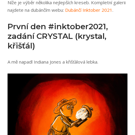
Níže je výběr několika nejlepších kreseb. Kompletní galerii
najdete na dubánčím webu:
Dubánčí Inktober 2021
.
První den #inktober2021,
zadání CRYSTAL (krystal,
křišťál)
A mě napadl Indiana Jones a křišťálová lebka.