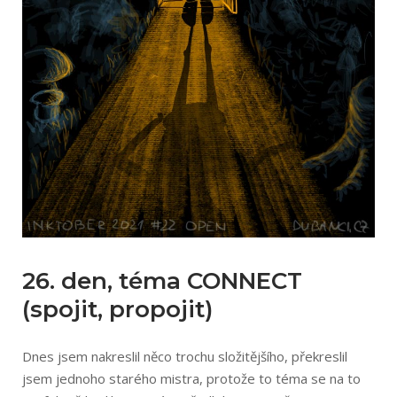
26. den, téma CONNECT
(spojit, propojit)
Dnes jsem nakreslil něco trochu složitějšího, překreslil
jsem jednoho starého mistra, protože to téma se na to