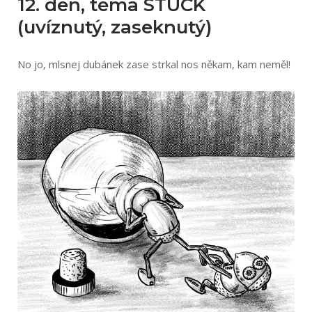
12. den, téma STUCK
(uvíznutý, zaseknutý)
No jo, mlsnej dubánek zase strkal nos někam, kam neměl!