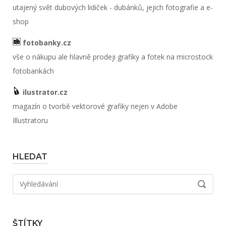
utajený svět dubových lidiček - dubánků, jejich fotografie a e-
shop
fotobanky.cz
vše o nákupu ale hlavně prodeji grafiky a fotek na microstock
fotobankách
ilustrator.cz
magazín o tvorbě vektorové grafiky nejen v Adobe
Illustratoru
HLEDAT
Hledat:
VYHLED
ŠTÍTKY