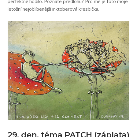
perfektně hodilo. Poznáte předlohu? Pro mě je toto moje
letošní nejoblíbenější inktoberová kresbička.
29. den, téma PATCH (záplata)