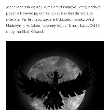
Jedna legenda vypráví o malém dubánkovi, který nedával
pozor a krkavec jej odnesl do svého hnízda pro své
mláďata. Pár let nato, zachránil dubánčí rodinku před
hladovým divočákem tajemný bojovník na krkavci. Od té
doby mu říkají Krkadub!