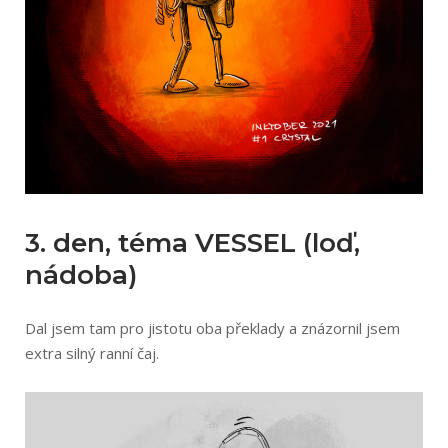
3. den, téma VESSEL (loď,
nádoba)
Dal jsem tam pro jistotu oba překlady a znázornil jsem
extra silný ranní čaj.