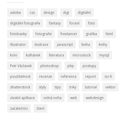
adobe
css
design
digi
digitální
digitální fotografie
fantasy
focení
foto
fotobanky
fotografie
freelancer
grafika
html
illustrator
ilustrace
javascript
kniha
knihy
kolo
kulhánek
literatura
microstock
mysql
Petr Václavek
photoshop
php
postupy
použitelnost
recenze
reference
report
sci-fi
shutterstock
styly
tipy
triky
tutorial
vektor
vlastní aplikace
volná noha
web
webdesign
začátečníci
čtení