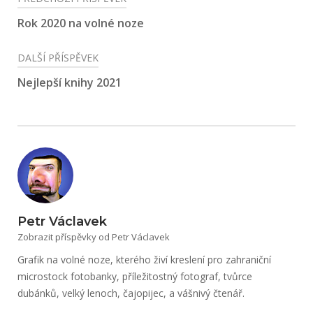
pro
Rok 2020 na volné noze
příspěvek
DALŠÍ PŘÍSPĚVEK
Nejlepší knihy 2021
Petr Václavek
Zobrazit příspěvky od Petr Václavek
Grafik na volné noze, kterého živí kreslení pro zahraniční
microstock fotobanky, příležitostný fotograf, tvůrce
dubánků, velký lenoch, čajopijec, a vášnivý čtenář.