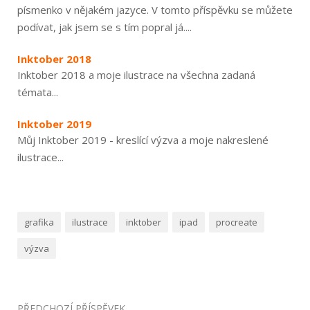
písmenko v nějakém jazyce. V tomto příspěvku se můžete
podívat, jak jsem se s tím popral já....
Inktober 2018
Inktober 2018 a moje ilustrace na všechna zadaná
témata...
Inktober 2019
Můj Inktober 2019 - kreslící výzva a moje nakreslené
ilustrace...
grafika
ilustrace
inktober
ipad
procreate
výzva
Navigace
PŘEDCHOZÍ PŘÍSPĚVEK