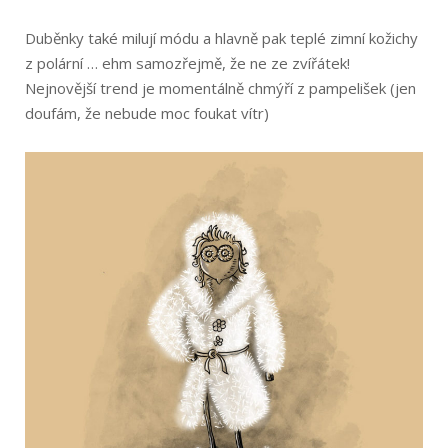
Duběnky také milují módu a hlavně pak teplé zimní kožichy
z polární … ehm samozřejmě, že ne ze zvířátek!
Nejnovější trend je momentálně chmýří z pampelišek (jen
doufám, že nebude moc foukat vítr)