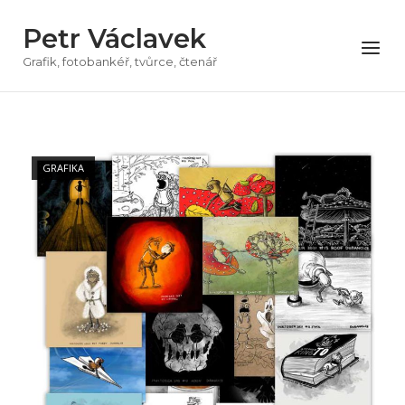
Přeskočit
Petr Václavek
na
Menu
obsah
Grafik, fotobankéř, tvůrce, čtenář
GRAFIKA