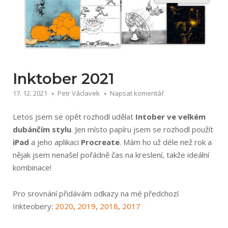
Inktober 2021
17. 12. 2021
Petr Václavek
Napsat komentář
Letos jsem se opět rozhodl udělat
Intober ve velkém
dubánčím stylu
. Jen místo papíru jsem se rozhodl použít
iPad
a jeho aplikaci
Procreate
. Mám ho už déle než rok a
nějak jsem nenašel pořádně čas na kreslení, takže ideální
kombinace!
Pro srovnání přidávám odkazy na mé předchozí
Inkteobery:
2020
,
2019
,
2018
,
2017