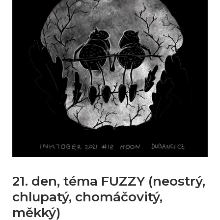
21. den, téma FUZZY (neostrý,
chlupatý, chomáčovitý,
měkký)