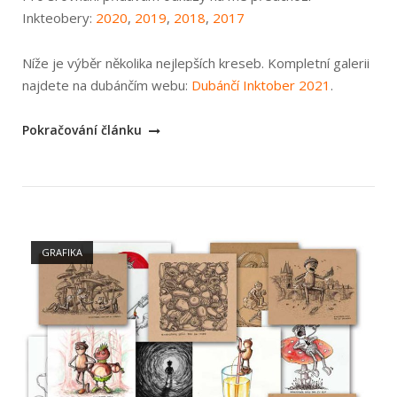
Inkteobery:
2020
,
2019
,
2018
,
2017
Níže je výběr několika nejlepších kreseb. Kompletní galerii
najdete na dubánčím webu:
Dubánčí Inktober 2021
.
„Inktober
Pokračování článku
2021“
Open post
GRAFIKA