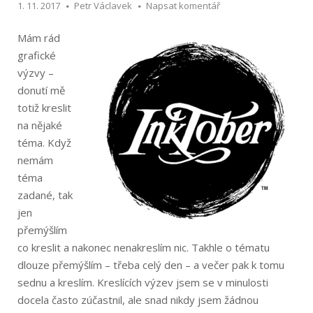
1. 11. 2017
Petr Václavek
Napsat komentář
Mám rád
grafické
výzvy –
donutí mě
totiž kreslit
na nějaké
téma. Když
nemám
téma
zadané, tak
jen
přemýšlím
co kreslit a nakonec nenakreslím nic. Takhle o tématu
dlouze přemýšlím – třeba celý den – a večer pak k tomu
sednu a kreslím. Kreslících výzev jsem se v minulosti
docela často zúčastnil, ale snad nikdy jsem žádnou