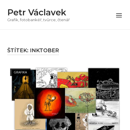
Přeskočit
Petr Václavek
na
Menu
obsah
Grafik, fotobankéř, tvůrce, čtenář
ŠTÍTEK:
INKTOBER
Open post
GRAFIKA