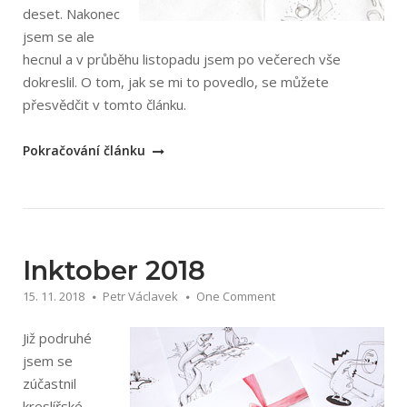
deset. Nakonec
jsem se ale
hecnul a v průběhu listopadu jsem po večerech vše
dokreslil. O tom, jak se mi to povedlo, se můžete
přesvědčit v tomto článku.
„Inktober
Pokračování článku
2019“
Inktober 2018
15. 11. 2018
Petr Václavek
One Comment
Již podruhé
jsem se
zúčastnil
kreslířské