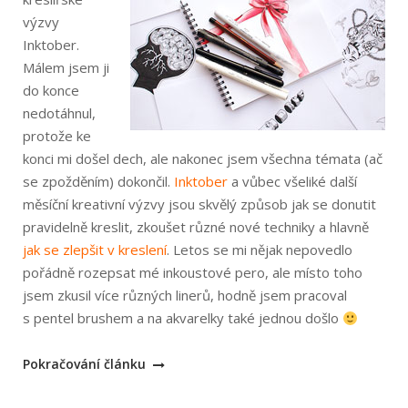
výzvy
Inktober.
Málem jsem ji
do konce
nedotáhnul,
protože ke
konci mi došel dech, ale nakonec jsem všechna témata (ač
se zpožděním) dokončil.
Inktober
a vůbec všeliké další
měsíční kreativní výzvy jsou skvělý způsob jak se donutit
pravidelně kreslit, zkoušet různé nové techniky a hlavně
jak se zlepšit v kreslení
. Letos se mi nějak nepovedlo
pořádně rozepsat mé inkoustové pero, ale místo toho
jsem zkusil více různých linerů, hodně jsem pracoval
s pentel brushem a na akvarelky také jednou došlo
„Inktober
Pokračování článku
2018“