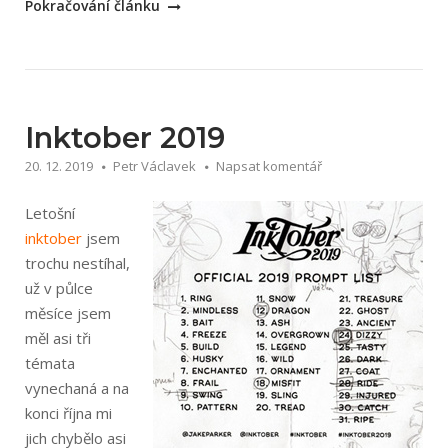
„Inktober
Pokračování článku
2020“
Inktober 2019
20. 12. 2019
Petr Václavek
Napsat komentář
Letošní
inktober
jsem
trochu nestíhal,
už v půlce
měsíce jsem
měl asi tři
témata
vynechaná a na
konci října mi
jich chybělo asi