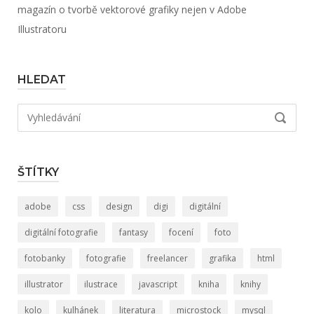
magazín o tvorbě vektorové grafiky nejen v Adobe
Illustratoru
HLEDAT
Hledat:
VYHLED
ŠTÍTKY
adobe
css
design
digi
digitální
digitální fotografie
fantasy
focení
foto
fotobanky
fotografie
freelancer
grafika
html
illustrator
ilustrace
javascript
kniha
knihy
kolo
kulhánek
literatura
microstock
mysql