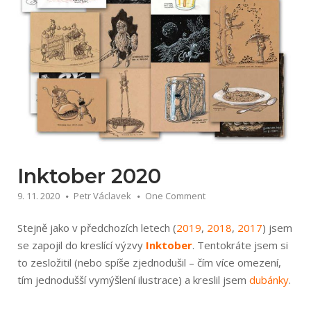
Inktober 2020
9. 11. 2020
Petr Václavek
One Comment
Stejně jako v předchozích letech (
2019
,
2018
,
2017
) jsem
se zapojil do kreslící výzvy
Inktober
. Tentokráte jsem si
to zesložitil (nebo spíše zjednodušil – čím více omezení,
tím jednodušší vymýšlení ilustrace) a kreslil jsem
dubánky
.