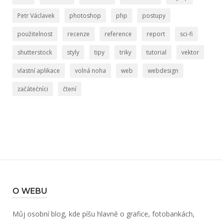
Petr Václavek
photoshop
php
postupy
použitelnost
recenze
reference
report
sci-fi
shutterstock
styly
tipy
triky
tutorial
vektor
vlastní aplikace
volná noha
web
webdesign
začátečníci
čtení
O WEBU
Můj osobní blog, kde píšu hlavně o grafice, fotobankách,