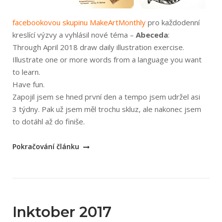
facebookovou skupinu MakeArtMonthly
pro každodenní
kreslící výzvy a vyhlásil nové téma –
Abeceda
:
Through April 2018 draw daily illustration exercise.
Illustrate one or more words from a language you want
to learn.
Have fun.
Zapojil jsem se hned první den a tempo jsem udržel asi
3 týdny. Pak už jsem měl trochu skluz, ale nakonec jsem
to dotáhl až do finiše.
„Měsíční
Pokračování článku
kreslící
výzva
–
abeceda“
Inktober 2017