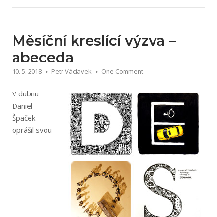
Měsíční kreslící výzva –
abeceda
10. 5. 2018
Petr Václavek
One Comment
V dubnu
Daniel
Špaček
oprášil svou