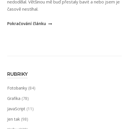
nedodělal. Většinou mě buď přestaly bavit a nebo jsem je
časově nestíhal.
„Inktober
Pokračování článku
2017“
RUBRIKY
Fotobanky
(84)
Grafika
(78)
JavaScript
(11)
Jen tak
(98)