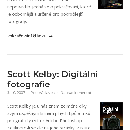
nepotvrdilo. Jedná se o pokračování, které
je odbornější a určené pro pokročilejší
fotografy.
„Scott
Pokračování článku
Kelby:
Digitální
fotografie
2“
Scott Kelby: Digitální
fotografie
3. 10. 2007
Petr Václavek
Napsat komentář
Scott Kellby je u nás znám zejména díky
svým úspěšným knihám plných tipů a triků
pro grafický editor Adobe Photoshop.
Kouknete-li se ale na jeho stránky, zjistíte,