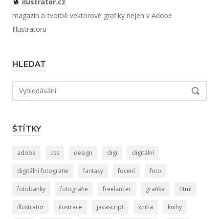
ilustrator.cz
magazín o tvorbě vektorové grafiky nejen v Adobe
Illustratoru
HLEDAT
Hledat:
VYHLED
ŠTÍTKY
adobe
css
design
digi
digitální
digitální fotografie
fantasy
focení
foto
fotobanky
fotografie
freelancer
grafika
html
illustrator
ilustrace
javascript
kniha
knihy