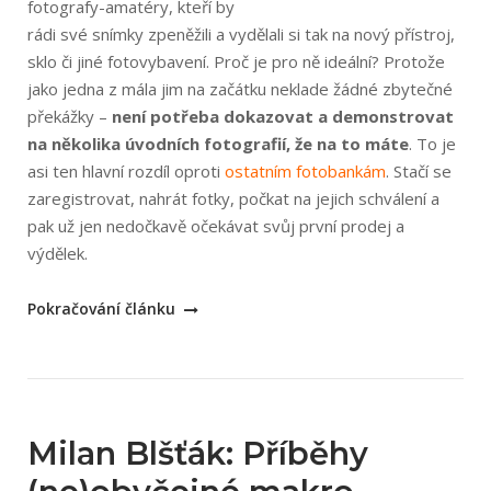
fotografy-amatéry, kteří by
rádi své snímky zpeněžili a vydělali si tak na nový přístroj,
sklo či jiné fotovybavení. Proč je pro ně ideální? Protože
jako jedna z mála jim na začátku neklade žádné zbytečné
překážky –
není potřeba dokazovat a demonstrovat
na několika úvodních fotografií, že na to máte
. To je
asi ten hlavní rozdíl oproti
ostatním fotobankám
. Stačí se
zaregistrovat, nahrát fotky, počkat na jejich schválení a
pak už jen nedočkavě očekávat svůj první prodej a
výdělek.
„Dreamstime
Pokračování článku
–
fotobanka
snů?“
Milan Blšťák: Příběhy