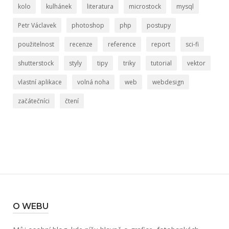
kolo
kulhánek
literatura
microstock
mysql
Petr Václavek
photoshop
php
postupy
použitelnost
recenze
reference
report
sci-fi
shutterstock
styly
tipy
triky
tutorial
vektor
vlastní aplikace
volná noha
web
webdesign
začátečníci
čtení
O WEBU