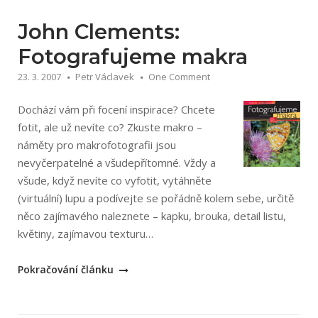
makro
fotografie
John Clements:
Milana
Fotografujeme makra
Blštáka“
23. 3. 2007
Petr Václavek
One Comment
Dochází vám při focení inspirace? Chcete
fotit, ale už nevíte co? Zkuste makro –
náměty pro makrofotografii jsou
nevyčerpatelné a všudepřítomné. Vždy a
všude, když nevíte co vyfotit, vytáhněte
(virtuální) lupu a podívejte se pořádně kolem sebe, určitě
něco zajímavého naleznete – kapku, brouka, detail listu,
květiny, zajímavou texturu…
„John
Pokračování článku
Clements:
Fotografujeme