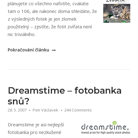
plánujete co všechno nafotíte, cvakáte
tam o 106, ale nakonec doma shledáte, že
z výsledných fotek je jen zlomek
použitelný – zjistíte, že fotit zvířata není
nic triviálního.
„Vladislav
Pokračování článku
T.
Jiroušek:
Jak
jsem
fotografoval
Dreamstime – fotobanka
zvířata“
snů?
28. 5. 2007
Petr Václavek
244 Comments
Dreamstime je asi nejlepší
fotobanka pro nezkušené