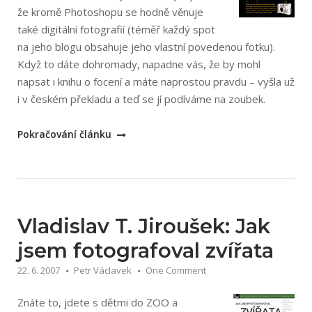
že kromě Photoshopu se hodně věnuje
také digitální fotografií (téměř každý spot
na jeho blogu obsahuje jeho vlastní povedenou fotku).
Když to dáte dohromady, napadne vás, že by mohl
napsat i knihu o focení a máte naprostou pravdu – vyšla už
i v českém překladu a teď se jí podíváme na zoubek.
„Scott
Pokračování článku
Kelby:
Digitální
fotografie“
Vladislav T. Jiroušek: Jak
jsem fotografoval zvířata
22. 6. 2007
Petr Václavek
One Comment
Znáte to, jdete s dětmi do ZOO a