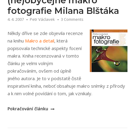
(ne)obyčejné makro
fotografie Milana Blštáka
4. 4. 2007
Petr Václavek
3 Comments
Někdy dříve se zde objevila recenze
na knihu
Makro a detail
, která
popisovala technické aspekty focení
makra. Kniha recenzovaná v tomto
článku je velmi volným
pokračováním, ovšem od úplně
jiného autora. Je to v podstatě čistě
inspirativní kniha, neboť obsahuje makro snímky z přírody
a k nim volné povídání o tom, jak vznikaly.
„Milan
Pokračování článku
Blšťák:
Příběhy
(ne)obyčejné