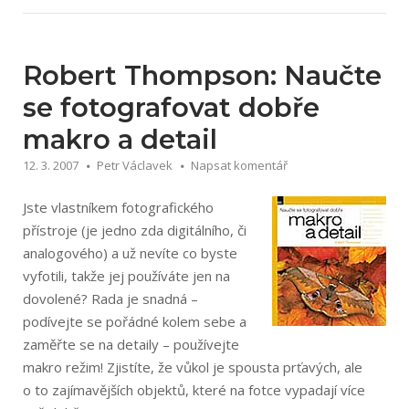
Digitální
fotografie
rychlými
kroky“
Robert Thompson: Naučte
se fotografovat dobře
makro a detail
12. 3. 2007
Petr Václavek
Napsat komentář
Jste vlastníkem fotografického
přístroje (je jedno zda digitálního, či
analogového) a už nevíte co byste
vyfotili, takže jej používáte jen na
dovolené? Rada je snadná –
podívejte se pořádné kolem sebe a
zaměřte se na detaily – používejte
makro režim! Zjistíte, že vůkol je spousta prťavých, ale
o to zajímavějších objektů, které na fotce vypadají více