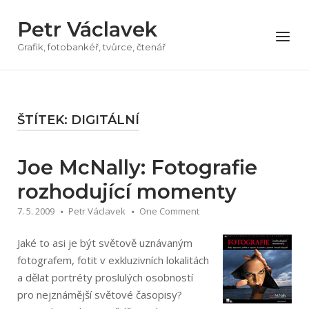
Přeskočit
Petr Václavek
na
Menu
obsah
Grafik, fotobankéř, tvůrce, čtenář
ŠTÍTEK:
DIGITÁLNÍ
Joe McNally: Fotografie
rozhodující momenty
7. 5. 2009
Petr Václavek
One Comment
Jaké to asi je být světově uznávaným
fotografem, fotit v exkluzivních lokalitách
a dělat portréty proslulých osobností
pro nejznámější světové časopisy?