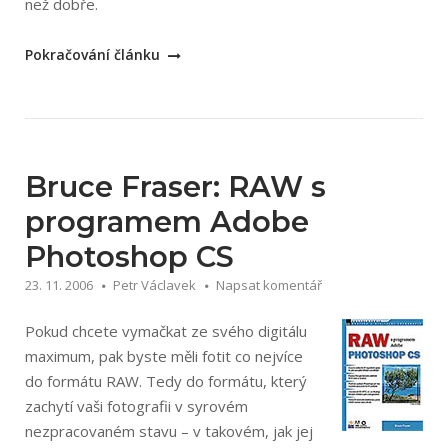
než dobře.
„Robert
Pokračování článku
Thompson:
Naučte
se
fotografovat
dobře
Bruce Fraser: RAW s
makro
programem Adobe
a
Photoshop CS
detail“
23. 11. 2006
Petr Václavek
Napsat komentář
Pokud chcete vymačkat ze svého digitálu
maximum, pak byste měli fotit co nejvíce
do formátu RAW. Tedy do formátu, který
zachytí vaši fotografii v syrovém
nezpracovaném stavu – v takovém, jak jej