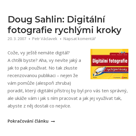
makra“
Doug Sahlin: Digitální
fotografie rychlými kroky
20. 3. 2007
Petr Václavek
Napsat komentář
Cože, vy ještě nemáte digitál?
A chtěli byste? Aha, vy nevíte jaký a
jak to pak používat. No tak zkuste
recenzovanou publikaci – nejen že
vám pomůže (alespoň zhruba)
poradit, který digitální přístroj by byl pro vás ten správný,
ale ukáže vám i jak s ním pracovat a jak jej využívat tak,
abyste z něj dostali co nejvíce.
„Doug
Pokračování článku
Sahlin: