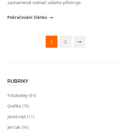
zaznamenal snímač vašeho přístroje.
„Bruce
Pokračování článku
Fraser:
RAW
Navigace
s
1
2
programem
pro
Adobe
příspěvky
Photoshop
CS“
RUBRIKY
Fotobanky
(84)
Grafika
(78)
JavaScript
(11)
Jen tak
(98)