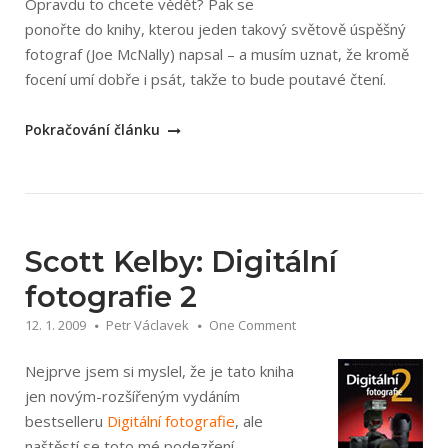
Opravdu to chcete vědět? Pak se
ponořte do knihy, kterou jeden takový světově úspěšný
fotograf (Joe McNally) napsal – a musím uznat, že kromě
focení umí dobře i psát, takže to bude poutavé čtení.
„Joe
Pokračování článku
McNally:
Fotografie
rozhodující
momenty“
Scott Kelby: Digitální
fotografie 2
12. 1. 2009
Petr Václavek
One Comment
Nejprve jsem si myslel, že je tato kniha
jen novým-rozšířeným vydáním
bestselleru
Digitální fotografie
, ale
naštěstí se toto mé podezření