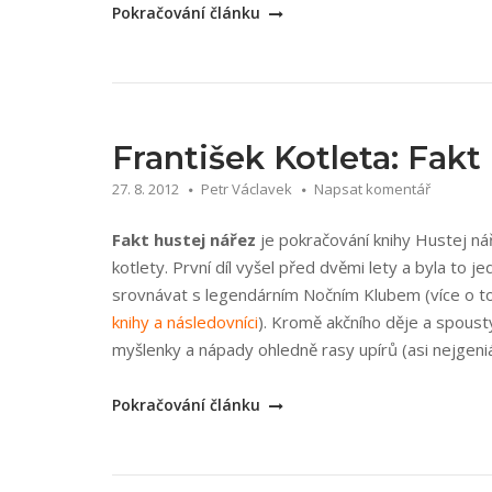
„Ernest
Pokračování článku
Cline:
Ready
Player
One“
František Kotleta: Fakt
27. 8. 2012
Petr Václavek
Napsat komentář
Fakt hustej nářez
je pokračování knihy Hustej ná
kotlety. První díl vyšel před dvěmi lety a byla to 
srovnávat s legendárním Nočním Klubem (více o t
knihy a následovníci
). Kromě akčního děje a spoust
myšlenky a nápady ohledně rasy upírů (asi nejgeniál
„František
Pokračování článku
Kotleta:
Fakt
hustej