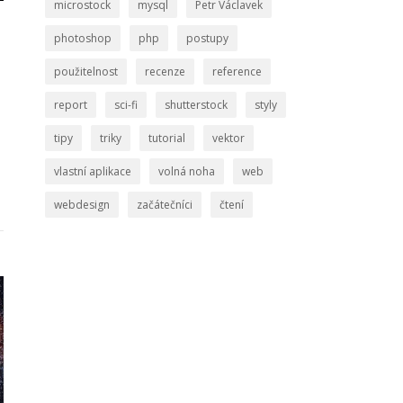
microstock
mysql
Petr Václavek
photoshop
php
postupy
použitelnost
recenze
reference
report
sci-fi
shutterstock
styly
tipy
triky
tutorial
vektor
vlastní aplikace
volná noha
web
webdesign
začátečníci
čtení