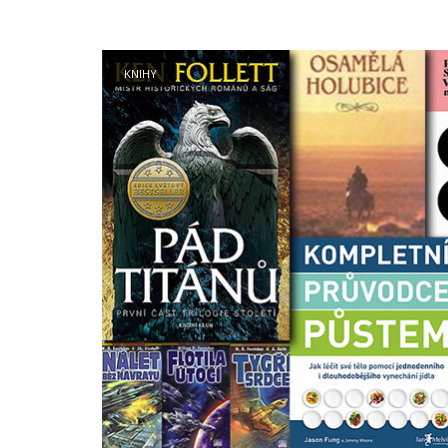
Open post
KNIHY