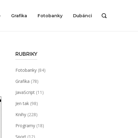
ě
Grafika
Fotobanky
Dubánci
OPEN
SEARCH
BAR
RUBRIKY
Fotobanky
(84)
Grafika
(78)
JavaScript
(11)
Jen tak
(98)
Knihy
(228)
Programy
(18)
Sport
(12)