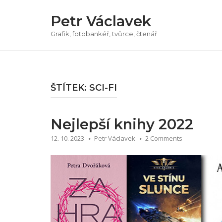
Přeskočit
Petr Václavek
na
obsah
Grafik, fotobankéř, tvůrce, čtenář
ŠTÍTEK:
SCI-FI
Nejlepší knihy 2022
12. 10. 2023
Petr Václavek
2 Comments