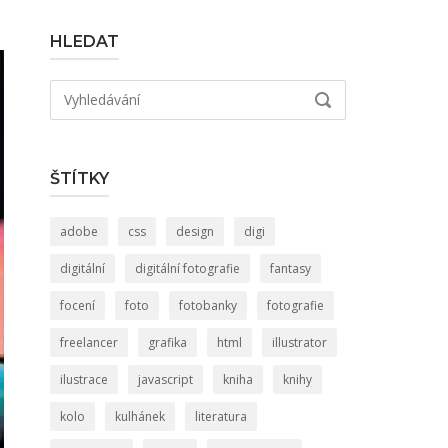
HLEDAT
Hledat:
VYHLEDÁVÁNÍ
ŠTÍTKY
adobe
css
design
digi
digitální
digitální fotografie
fantasy
focení
foto
fotobanky
fotografie
freelancer
grafika
html
illustrator
ilustrace
javascript
kniha
knihy
kolo
kulhánek
literatura