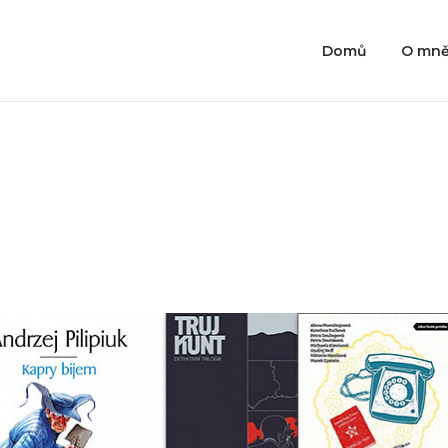
Domů
O mn