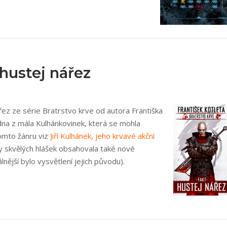
 hustej nářez
řez ze série Bratrstvo krve od autora Františka
jedna z mála Kulhánkovinek, která se mohla
omto žánru viz
Jiří Kulhánek, jeho krvavé akční
y skvělých hlášek obsahovala také nové
nější bylo vysvětlení jejich původu).