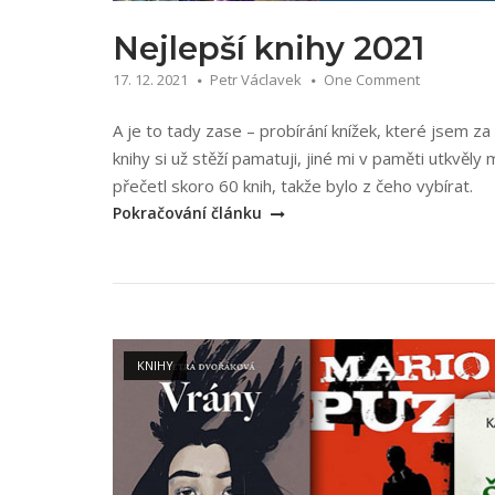
Nejlepší knihy 2021
17. 12. 2021
Petr Václavek
One Comment
A je to tady zase – probírání knížek, které jsem za 
knihy si už stěží pamatuji, jiné mi v paměti utkvěl
„Ne
přečetl skoro 60 knih, takže bylo z čeho vybírat.
kni
Pokračování článku
20
Open post
KNIHY