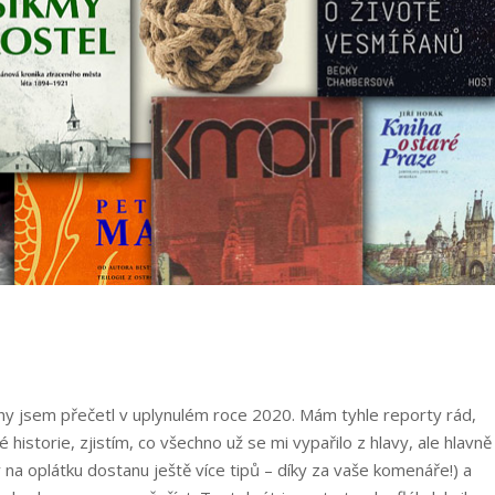
nihy jsem přečetl v uplynulém roce 2020. Mám tyhle reporty rád,
istorie, zjistím, co všechno už se mi vypařilo z hlavy, ale hlavně
na oplátku dostanu ještě více tipů – díky za vaše komenáře!) a