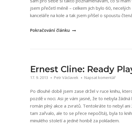
sám pro sebe si takto poznamenávám, co si mám v 
jsem přečetl méně – celkem jich bylo 60, necelých 
kanceláře na kole a tak jsem přišel o spoustu čten
„Nejlepší
Pokračování článku
knihy
2020“
Ernest Cline: Ready Pl
17. 9. 2013
Petr Václavek
Napsat komentář
Po dlouhé době jsem zase držel v ruce knihu, kterou
pozdě v noci. Asi je vám jasné, že to nebyla žádná k
román plný akce a zvratů. Tentokráte to nebyl ani
tam zařvalo, ale to se přece nepočítá), byla to kni
minulého století a jedné honbě za pokladem.