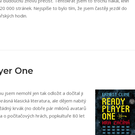
budoucnu znovu přečíst. Tentokrát jsem to trochu flákal, knih
20 000 stránek. Nejspíše to bylo tím, že jsem častěji jezdil do
ářských hodin.
ayer One
 jsem nemohl jen tak odložit a dočítal ji
rásná klasická literatura, ale dějem nabitý
 žádný krvák (no dobře pár miliónů avatarů
ha o počítačových hrách, popkultuře 80 let