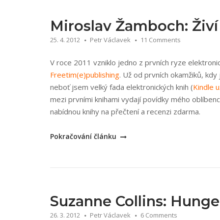
nářez“
Miroslav Žamboch: Živí 
25. 4. 2012
Petr Václavek
11 Comments
V roce 2011 vzniklo jedno z prvních ryze elektron
Freetim(e)publishin­g
. Už od prvních okamžiků, kdy 
neboť jsem velký fada elektronických knih (
Kindle 
mezi prvními knihami vydají povídky mého oblíben
nabídnou knihy na přečtení a recenzi zdarma.
„Miroslav
Pokračování článku
Žamboch:
Živí
a
mrtví
+
Suzanne Collins: Hung
soutěž
26. 3. 2012
Petr Václavek
6 Comments