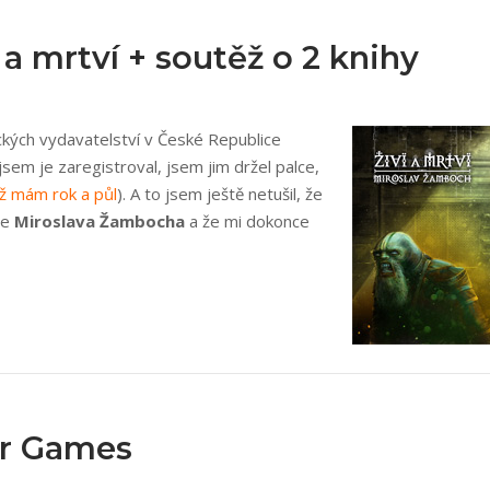
a mrtví + soutěž o 2 knihy
ických vydavatelství v České Republice
jsem je zaregistroval, jsem jim držel palce,
už mám rok a půl
). A to jsem ještě netušil, že
ce
Miroslava Žambocha
a že mi dokonce
er Games