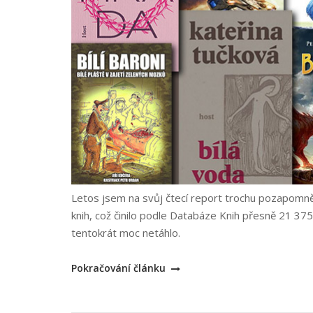
Letos jsem na svůj čtecí report trochu pozapomně
knih, což činilo podle Databáze Knih přesně 21 375 
tentokrát moc netáhlo.
„Nejlepší
Pokračování článku
knihy
2022“