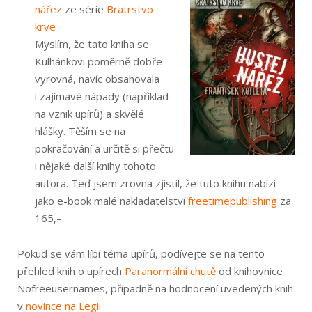
nářez
ze série
Bratrstvo
krve
Myslím, že tato kniha se
Kulhánkovi poměrně dobře
vyrovná, navíc obsahovala
i zajímavé nápady (například
na vznik upírů) a skvělé
hlášky. Těším se na
pokračování a určitě si přečtu
i nějaké další knihy tohoto
autora. Teď jsem zrovna zjistil, že tuto knihu nabízí
jako e-book malé nakladatelství
freetimepublishing
za
165,–
Pokud se vám líbí téma upírů, podívejte se na tento
přehled knih o upírech
Paranormální chutě
od knihovnice
Nofreeusernames, případně na hodnocení uvedených knih
v
novince na Legii