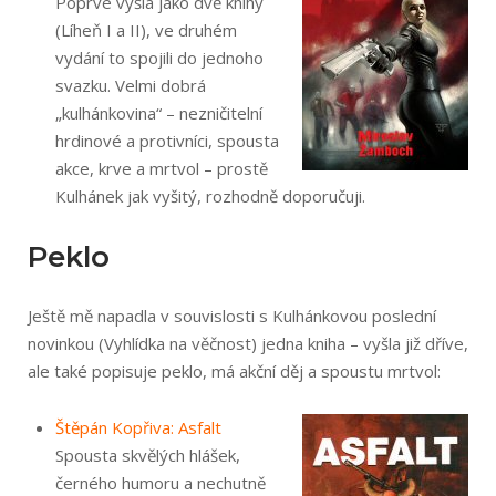
Poprvé vyšla jako dvě knihy
(Líheň I a II), ve druhém
vydání to spojili do jednoho
svazku. Velmi dobrá
„kulhánkovina“ – nezničitelní
hrdinové a protivníci, spousta
akce, krve a mrtvol – prostě
Kulhánek jak vyšitý, rozhodně doporučuji.
Peklo
Ještě mě napadla v souvislosti s Kulhánkovou poslední
novinkou (Vyhlídka na věčnost) jedna kniha – vyšla již dříve,
ale také popisuje peklo, má akční děj a spoustu mrtvol:
Štěpán Kopřiva: Asfalt
Spousta skvělých hlášek,
černého humoru a nechutně