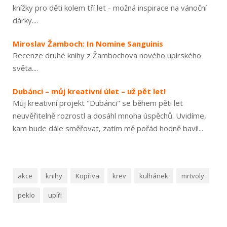
knížky pro děti kolem tří let - možná inspirace na vánoční
dárky....
Miroslav Žamboch: In Nomine Sanguinis
Recenze druhé knihy z Žambochova nového upírského
světa....
Dubánci – můj kreativní úlet – už pět let!
Můj kreativní projekt "Dubánci" se během pěti let
neuvěřitelně rozrostl a dosáhl mnoha úspěchů. Uvidíme,
kam bude dále směřovat, zatím mě pořád hodně baví!...
akce
knihy
Kopřiva
krev
kulhánek
mrtvoly
peklo
upíři