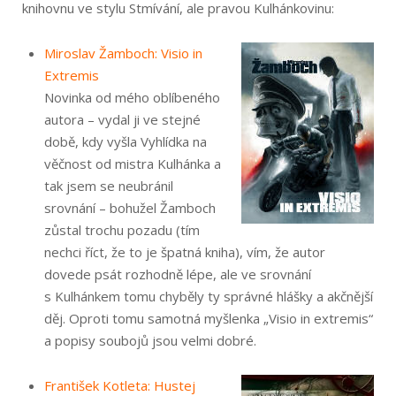
knihovnu ve stylu Stmívání, ale pravou Kulhánkovinu:
Miroslav Žamboch: Visio in
Extremis
Novinka od mého oblíbeného
autora – vydal ji ve stejné
době, kdy vyšla Vyhlídka na
věčnost od mistra Kulhánka a
tak jsem se neubránil
srovnání – bohužel Žamboch
zůstal trochu pozadu (tím
nechci říct, že to je špatná kniha), vím, že autor
dovede psát rozhodně lépe, ale ve srovnání
s Kulhánkem tomu chyběly ty správné hlášky a akčnější
děj. Oproti tomu samotná myšlenka „Visio in extremis“
a popisy soubojů jsou velmi dobré.
František Kotleta: Hustej