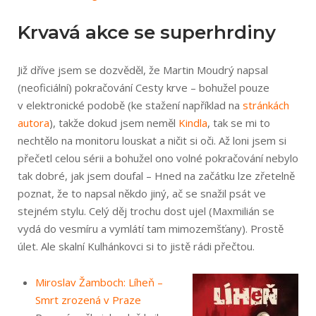
Krvavá akce se superhrdiny
Již dříve jsem se dozvěděl, že Martin Moudrý napsal
(neoficiální) pokračování Cesty krve – bohužel pouze
v elektronické podobě (ke stažení například na
stránkách
autora
), takže dokud jsem neměl
Kindla
, tak se mi to
nechtělo na monitoru louskat a ničit si oči. Až loni jsem si
přečetl celou sérii a bohužel ono volné pokračování nebylo
tak dobré, jak jsem doufal – Hned na začátku lze zřetelně
poznat, že to napsal někdo jiný, ač se snažil psát ve
stejném stylu. Celý děj trochu dost ujel (Maxmilián se
vydá do vesmíru a vymlátí tam mimozemšťany). Prostě
úlet. Ale skalní Kulhánkovci si to jistě rádi přečtou.
Miroslav Žamboch: Líheň –
Smrt zrozená v Praze