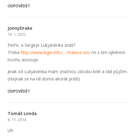
ODPOVĚDĚT
JonnyDrake
19. 1. 2012
Petře, a Sergeje Lukjaněnka znáš?
Třeba
http://www.le­gie.info/…-hranice-snu
mi s tím výběrem
trochu asociuje.
Jinak od Lukjaněnka mám značnou zásobu knih a rád půjčím.
(stejnak se na ně doma akorát práší)
ODPOVĚDĚT
Tomáš Londa
8. 11. 2014
Uh.