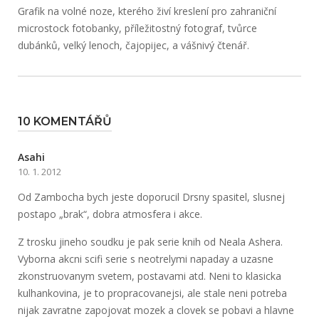
Grafik na volné noze, kterého živí kreslení pro zahraniční
microstock fotobanky, příležitostný fotograf, tvůrce
dubánků, velký lenoch, čajopijec, a vášnivý čtenář.
10 KOMENTÁŘŮ
Asahi
10. 1. 2012
Od Zambocha bych jeste doporucil Drsny spasitel, slusnej
postapo „brak“, dobra atmosfera i akce.
Z trosku jineho soudku je pak serie knih od Neala Ashera.
Vyborna akcni scifi serie s neotrelymi napaday a uzasne
zkonstruovanym svetem, postavami atd. Neni to klasicka
kulhankovina, je to propracovanejsi, ale stale neni potreba
nijak zavratne zapojovat mozek a clovek se pobavi a hlavne