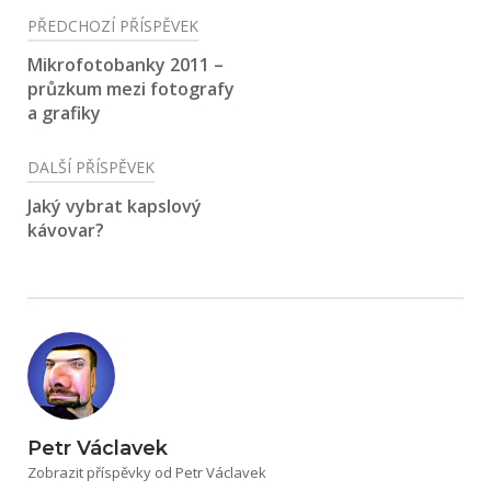
Navigace
PŘEDCHOZÍ PŘÍSPĚVEK
pro
Mikrofotobanky 2011 –
průzkum mezi fotografy
příspěvek
a grafiky
DALŠÍ PŘÍSPĚVEK
Jaký vybrat kapslový
kávovar?
Petr Václavek
Zobrazit příspěvky od Petr Václavek