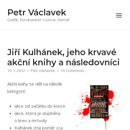
Přeskočit
Petr Václavek
na
Menu
obsah
Grafik, fotobankéř, tvůrce, čtenář
Jiří Kulhánek, jeho krvavé
akční knihy a následovníci
10. 1. 2012
Petr Václavek
10 Comments
Akční knihy se dělí na několik
kategorií:
akce od začátku do konce
akce, která je doplněna
o krev a mrtvoly
Kulhánek (má poměr cca