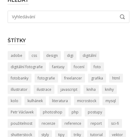
HLEDAT
Hledat:
VYHLED
ŠTÍTKY
adobe
css
design
digi
digitální
digitální fotografie
fantasy
focení
foto
fotobanky
fotografie
freelancer
grafika
html
illustrator
ilustrace
javascript
kniha
knihy
kolo
kulhánek
literatura
microstock
mysql
Petr Václavek
photoshop
php
postupy
použitelnost
recenze
reference
report
sci-fi
shutterstock
styly
tipy
triky
tutorial
vektor