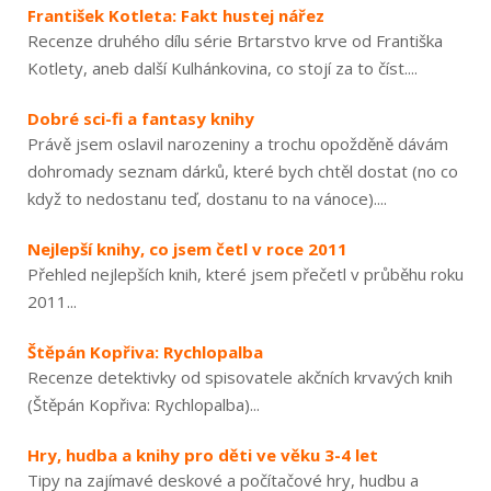
František Kotleta: Fakt hustej nářez
Recenze druhého dílu série Brtarstvo krve od Františka
Kotlety, aneb další Kulhánkovina, co stojí za to číst....
Dobré sci-fi a fantasy knihy
Právě jsem oslavil narozeniny a trochu opožděně dávám
dohromady seznam dárků, které bych chtěl dostat (no co
když to nedostanu teď, dostanu to na vánoce)....
Nejlepší knihy, co jsem četl v roce 2011
Přehled nejlepších knih, které jsem přečetl v průběhu roku
2011...
Štěpán Kopřiva: Rychlopalba
Recenze detektivky od spisovatele akčních krvavých knih
(Štěpán Kopřiva: Rychlopalba)...
Hry, hudba a knihy pro děti ve věku 3-4 let
Tipy na zajímavé deskové a počítačové hry, hudbu a