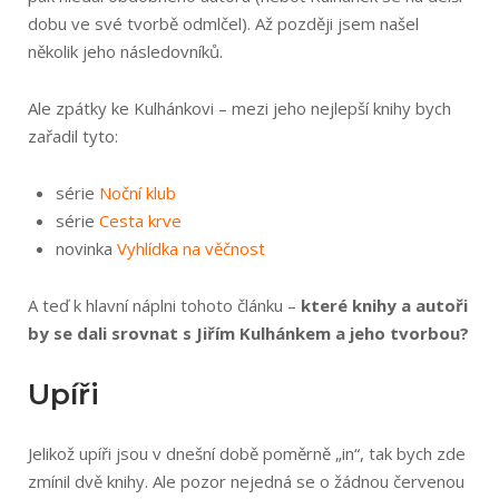
dobu ve své tvorbě odmlčel). Až později jsem našel
několik jeho následovníků.
Ale zpátky ke Kulhánkovi – mezi jeho nejlepší knihy bych
zařadil tyto:
série
Noční klub
série
Cesta krve
novinka
Vyhlídka na věčnost
A teď k hlavní náplni tohoto článku –
které knihy a autoři
by se dali srovnat s Jiřím Kulhánkem a jeho tvorbou?
Upíři
Jelikož upíři jsou v dnešní době poměrně „in“, tak bych zde
zmínil dvě knihy. Ale pozor nejedná se o žádnou červenou