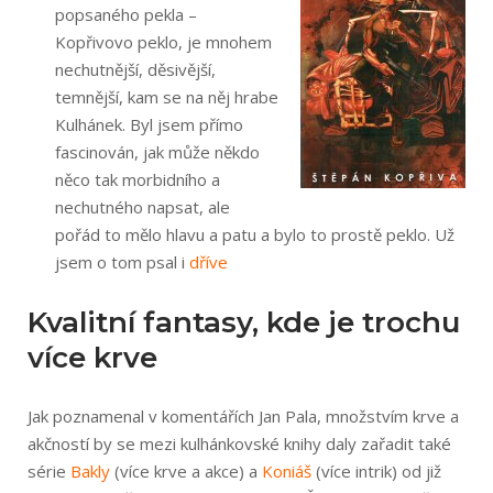
popsaného pekla –
Kopřivovo peklo, je mnohem
nechutnější, děsivější,
temnější, kam se na něj hrabe
Kulhánek. Byl jsem přímo
fascinován, jak může někdo
něco tak morbidního a
nechutného napsat, ale
pořád to mělo hlavu a patu a bylo to prostě peklo. Už
jsem o tom psal i
dříve
Kvalitní fantasy, kde je trochu
více krve
Jak poznamenal v komentářích Jan Pala, množstvím krve a
akčností by se mezi kulhánkovské knihy daly zařadit také
série
Bakly
(více krve a akce) a
Koniáš
(více intrik) od již