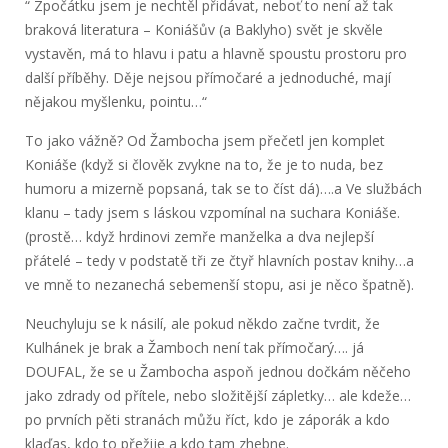
“ Zpočátku jsem je nechtěl přidávat, neboť to není až tak
braková literatura – Koniášův (a Baklyho) svět je skvěle
vystavěn, má to hlavu i patu a hlavně spoustu prostoru pro
další příběhy. Děje nejsou přímočaré a jednoduché, mají
nějakou myšlenku, pointu…“
To jako vážně? Od Žambocha jsem přečetl jen komplet
Koniáše (když si člověk zvykne na to, že je to nuda, bez
humoru a mizerně popsaná, tak se to číst dá)….a Ve službách
klanu – tady jsem s láskou vzpomínal na suchara Koniáše.
(prostě… když hrdinovi zemře manželka a dva nejlepší
přátelé – tedy v podstatě tři ze čtyř hlavních postav knihy…a
ve mně to nezanechá sebemenší stopu, asi je něco špatně).
Neuchyluju se k násilí, ale pokud někdo začne tvrdit, že
Kulhánek je brak a Žamboch není tak přímočarý…. já
DOUFAL, že se u Žambocha aspoň jednou dočkám něčeho
jako zdrady od přítele, nebo složitější zápletky… ale kdeže…
po prvních pěti stranách můžu říct, kdo je záporák a kdo
klaďas, kdo to přežije a kdo tam zhebne.