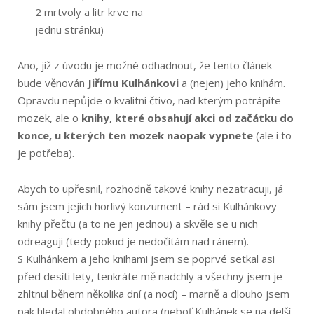
2 mrtvoly a litr krve na
jednu stránku)
Ano, již z úvodu je možné odhadnout, že tento článek
bude věnován
Jiřímu Kulhánkovi
a (nejen) jeho knihám.
Opravdu nepůjde o kvalitní čtivo, nad kterým potrápíte
mozek, ale o
knihy, které obsahují akci od začátku do
konce, u kterých ten mozek naopak vypnete
(ale i to
je potřeba).
Abych to upřesnil, rozhodně takové knihy nezatracuji, já
sám jsem jejich horlivý konzument – rád si Kulhánkovy
knihy přečtu (a to ne jen jednou) a skvěle se u nich
odreaguji (tedy pokud je nedočítám nad ránem).
S Kulhánkem a jeho knihami jsem se poprvé setkal asi
před desíti lety, tenkráte mě nadchly a všechny jsem je
zhltnul během několika dní (a nocí) – marně a dlouho jsem
pak hledal obdobného autora (neboť Kulhánek se na delší