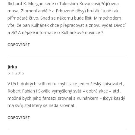
Richard K. Morgan serie o Takeshim Kovacsovi(Půjčovna
masa, Zlomení andělé a Prbuzené děsy) brutální a né tak
přímočaré čtivo. Snad se někomu bude líbit. Mimochodem
víte, že pan Kulhánek chce přepracovat a znovu vydat Divocí
a zlí? A nějaké informace o Kulhánkově novince ?
ODPOVĚDĚT
Jirka
6. 1. 2016
V těch dobrých scifi mi tu chybí také jeden český spisovatel ,
Robert Fabian ! Skvěle vymyšlený svět – dobrá akce – atd .
možná bych jeho fantazii srovnal s Kulhánkem – ikdyž každý
má svůj styl který se nedá srovnat.
ODPOVĚDĚT