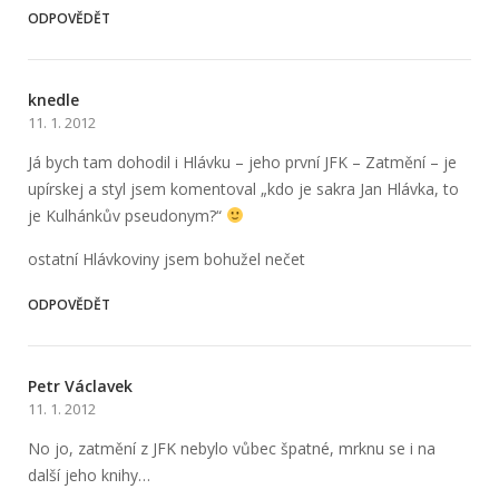
ODPOVĚDĚT
knedle
11. 1. 2012
Já bych tam dohodil i Hlávku – jeho první JFK – Zatmění – je
upírskej a styl jsem komentoval „kdo je sakra Jan Hlávka, to
je Kulhánkův pseudonym?“
ostatní Hlávkoviny jsem bohužel nečet
ODPOVĚDĚT
Petr Václavek
11. 1. 2012
No jo, zatmění z JFK nebylo vůbec špatné, mrknu se i na
další jeho knihy…