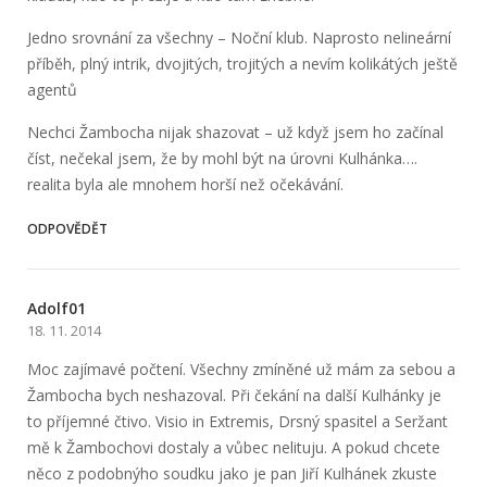
Jedno srovnání za všechny – Noční klub. Naprosto nelineární
příběh, plný intrik, dvojitých, trojitých a nevím kolikátých ještě
agentů
Nechci Žambocha nijak shazovat – už když jsem ho začínal
číst, nečekal jsem, že by mohl být na úrovni Kulhánka….
realita byla ale mnohem horší než očekávání.
ODPOVĚDĚT
Adolf01
18. 11. 2014
Moc zajímavé počtení. Všechny zmíněné už mám za sebou a
Žambocha bych neshazoval. Při čekání na další Kulhánky je
to příjemné čtivo. Visio in Extremis, Drsný spasitel a Seržant
mě k Žambochovi dostaly a vůbec nelituju. A pokud chcete
něco z podobnýho soudku jako je pan Jiří Kulhánek zkuste