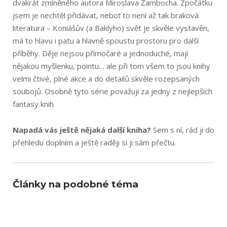
dvakrát zmíněného autora Miroslava Žambocha. Zpočátku
jsem je nechtěl přidávat, neboť to není až tak braková
literatura – Koniášův (a Baklyho) svět je skvěle vystavěn,
má to hlavu i patu a hlavně spoustu prostoru pro další
příběhy. Děje nejsou přímočaré a jednoduché, mají
nějakou myšlenku, pointu… ale při tom všem to jsou knihy
velmi čtivé, plné akce a do detailů skvěle rozepsaných
soubojů. Osobně tyto série považuji za jedny z nejlepších
fantasy knih.
Napadá vás ještě nějaká další kniha?
Sem s ní, rád ji do
přehledu doplním a ještě raději si ji sám přečtu.
Články na podobné téma