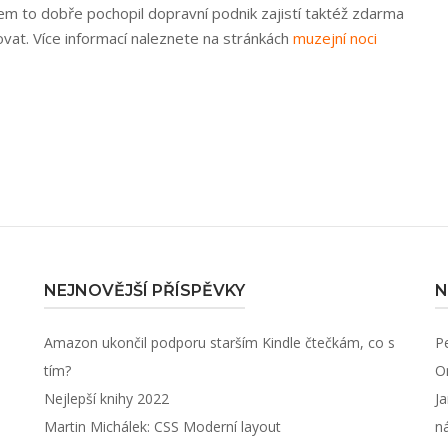
sem to dobře pochopil dopravní podnik zajistí taktéž zdarma
ovat. Více informací naleznete na stránkách
muzejní noci
NEJNOVĚJŠÍ PŘÍSPĚVKY
N
Amazon ukončil podporu starším Kindle čtečkám, co s
P
tím?
O
Nejlepší knihy 2022
J
Martin Michálek: CSS Moderní layout
n