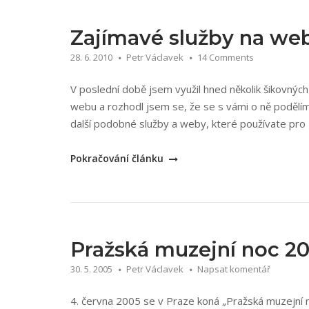
akční
knihy
Zajímavé služby na we
a
28. 6. 2010
Petr Václavek
14 Comments
následovníci“
V poslední době jsem využil hned několik šikovnýc
webu a rozhodl jsem se, že se s vámi o ně podělí
další podobné služby a weby, které používate pro
„Zajímavé
Pokračování článku
služby
na
webu“
Pražská muzejní noc 2
30. 5. 2005
Petr Václavek
Napsat komentář
4. června 2005 se v Praze koná „Pražská muzejní no