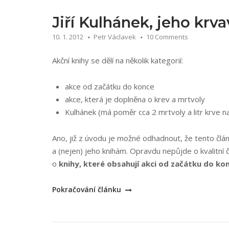
nářez“
Jiří Kulhánek, jeho krv
10. 1. 2012
Petr Václavek
10 Comments
Akční knihy se dělí na několik kategorií:
akce od začátku do konce
akce, která je doplněna o krev a mrtvoly
Kulhánek (má poměr cca 2 mrtvoly a litr krve n
Ano, již z úvodu je možné odhadnout, že tento čl
a (nejen) jeho knihám. Opravdu nepůjde o kvalitní 
o
knihy, které obsahují akci od začátku do k
„Jiří
Pokračování článku
Kulhánek,
jeho
krvavé