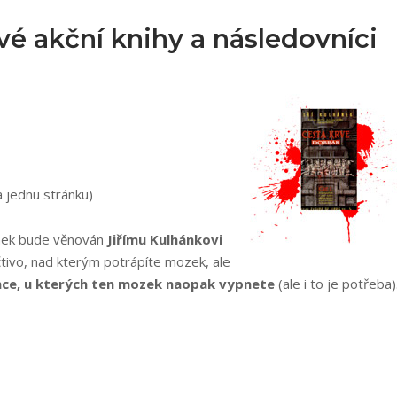
avé akční knihy a následovníci
a jednu stránku)
ánek bude věnován
Jiřímu Kulhánkovi
čtivo, nad kterým potrápíte mozek, ale
once, u kterých ten mozek naopak vypnete
(ale i to je potřeba)