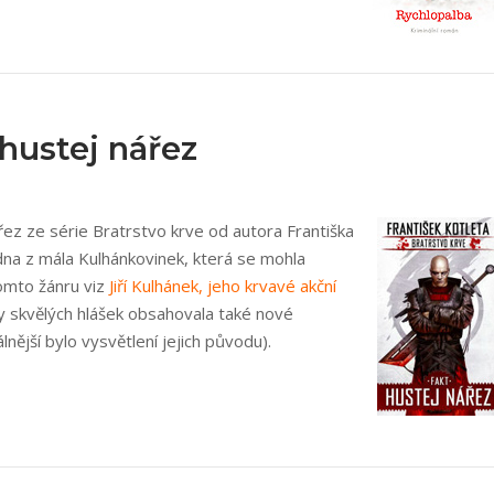
 hustej nářez
řez ze série Bratrstvo krve od autora Františka
jedna z mála Kulhánkovinek, která se mohla
omto žánru viz
Jiří Kulhánek, jeho krvavé akční
y skvělých hlášek obsahovala také nové
nější bylo vysvětlení jejich původu).