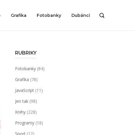
ě
Grafika
Fotobanky
Dubánci
OPEN
SEARCH
BAR
RUBRIKY
Fotobanky
(84)
Grafika
(78)
JavaScript
(11)
Jen tak
(98)
Knihy
(228)
Programy
(18)
Sport
(12)