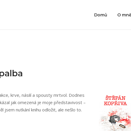
Domů
O mn
palba
akce, krve, násilí a spousty mrtvol. Dodnes
ukázal jak omezená je moje představivost –
l jsem nutkání knihu odložit, ale nešlo to.