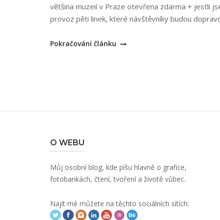
většina muzeií v Praze otevřena zdarma + jestli j
provoz pěti linek, které návštěvníky budou doprav
„Pražská
Pokračování článku
muzejní
noc
2005“
O WEBU
Můj osobní blog, kde píšu hlavně o grafice,
fotobankách, čtení, tvoření a životě vůbec.
Najít mě můžete na těchto sociálních sítích: