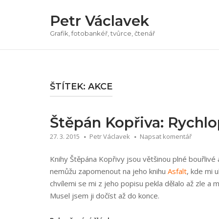
Přeskočit
Petr Václavek
na
obsah
Grafik, fotobankéř, tvůrce, čtenář
ŠTÍTEK:
AKCE
Štěpán Kopřiva: Rychlo
27. 3. 2015
Petr Václavek
Napsat komentář
Knihy Štěpána Kopřivy jsou většinou plné bouřlivé 
nemůžu zapomenout na jeho knihu
Asfalt
, kde mi 
chvílemi se mi z jeho popisu pekla dělalo až zle a mě
Musel jsem ji dočíst až do konce.