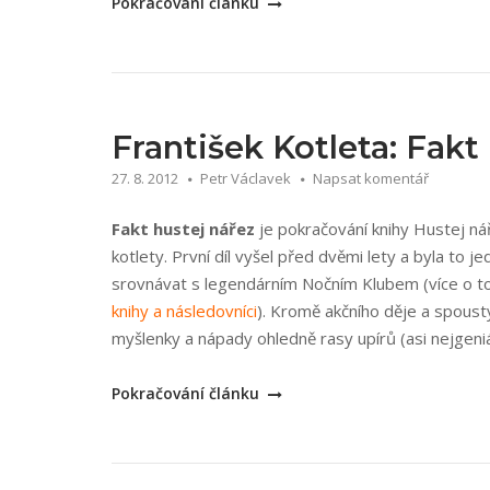
„Štěpán
Pokračování článku
Kopřiva:
Rychlopalba“
František Kotleta: Fakt
27. 8. 2012
Petr Václavek
Napsat komentář
Fakt hustej nářez
je pokračování knihy Hustej ná
kotlety. První díl vyšel před dvěmi lety a byla to 
srovnávat s legendárním Nočním Klubem (více o t
knihy a následovníci
). Kromě akčního děje a spoust
myšlenky a nápady ohledně rasy upírů (asi nejgeniál
„František
Pokračování článku
Kotleta:
Fakt
hustej