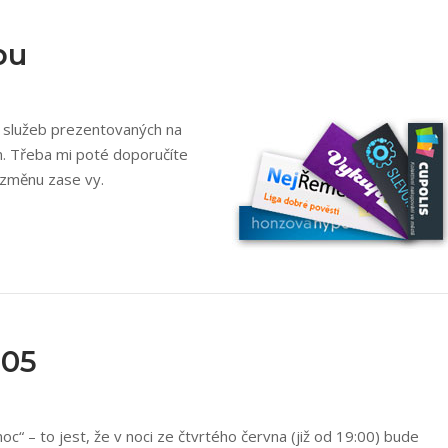
bu
h služeb prezentovaných na
m. Třeba mi poté doporučíte
 změnu zase vy.
005
c“ – to jest, že v noci ze čtvrtého června (již od 19:00) bude