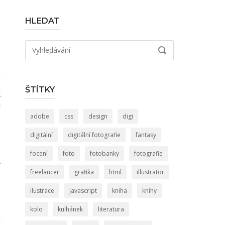
HLEDAT
Hledat:
VYHLEDÁVÁNÍ
ŠTÍTKY
adobe
css
design
digi
digitální
digitální fotografie
fantasy
focení
foto
fotobanky
fotografie
.
freelancer
grafika
html
illustrator
ilustrace
javascript
kniha
knihy
kolo
kulhánek
literatura