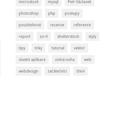
microstock
mysql
Petr Václavek
photoshop
php
postupy
použitelnost
recenze
reference
report
sci-fi
shutterstock
styly
tipy
triky
tutorial
vektor
vlastní aplikace
volná noha
web
webdesign
začátečníci
čtení