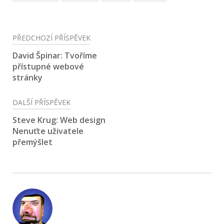
Navigace
PŘEDCHOZÍ PŘÍSPĚVEK
pro
David Špinar: Tvoříme
přístupné webové
příspěvek
stránky
DALŠÍ PŘÍSPĚVEK
Steve Krug: Web design
Nenuťte uživatele
přemýšlet