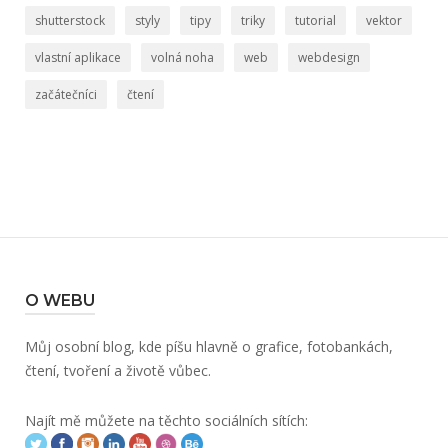
shutterstock
styly
tipy
triky
tutorial
vektor
vlastní aplikace
volná noha
web
webdesign
začátečníci
čtení
O WEBU
Můj osobní blog, kde píšu hlavně o grafice, fotobankách,
čtení, tvoření a životě vůbec.
Najít mě můžete na těchto sociálních sítích: