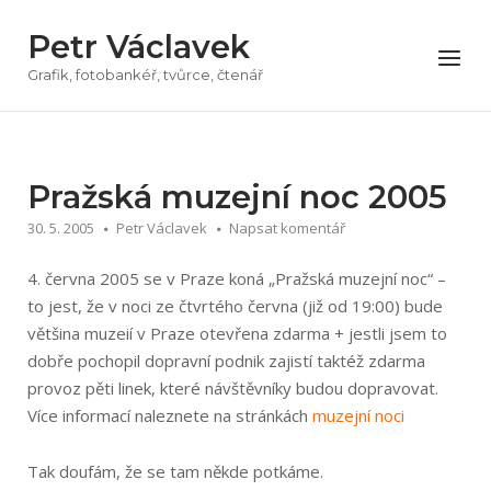
Přeskočit
Petr Václavek
na
Menu
obsah
Grafik, fotobankéř, tvůrce, čtenář
Pražská muzejní noc 2005
30. 5. 2005
Petr Václavek
Napsat komentář
4. června 2005 se v Praze koná „Pražská muzejní noc“ –
to jest, že v noci ze čtvrtého června (již od 19:00) bude
většina muzeií v Praze otevřena zdarma + jestli jsem to
dobře pochopil dopravní podnik zajistí taktéž zdarma
provoz pěti linek, které návštěvníky budou dopravovat.
Více informací naleznete na stránkách
muzejní noci
Tak doufám, že se tam někde potkáme.