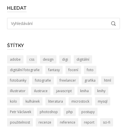
HLEDAT
Hledat:
VYHLED
ŠTÍTKY
adobe
css
design
digi
digitální
digitální fotografie
fantasy
focení
foto
fotobanky
fotografie
freelancer
grafika
html
illustrator
ilustrace
javascript
kniha
knihy
kolo
kulhánek
literatura
microstock
mysql
Petr Václavek
photoshop
php
postupy
použitelnost
recenze
reference
report
sci-fi