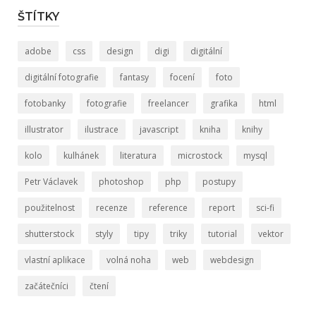
ŠTÍTKY
adobe
css
design
digi
digitální
digitální fotografie
fantasy
focení
foto
fotobanky
fotografie
freelancer
grafika
html
illustrator
ilustrace
javascript
kniha
knihy
kolo
kulhánek
literatura
microstock
mysql
Petr Václavek
photoshop
php
postupy
použitelnost
recenze
reference
report
sci-fi
shutterstock
styly
tipy
triky
tutorial
vektor
vlastní aplikace
volná noha
web
webdesign
začátečníci
čtení