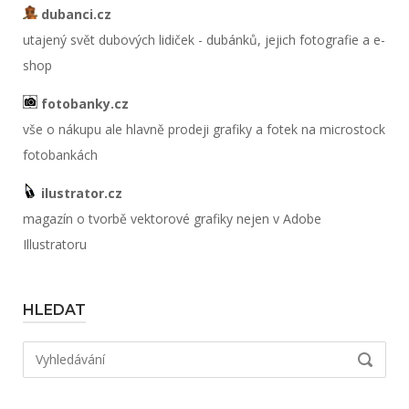
dubanci.cz
utajený svět dubových lidiček - dubánků, jejich fotografie a e-
shop
fotobanky.cz
vše o nákupu ale hlavně prodeji grafiky a fotek na microstock
fotobankách
ilustrator.cz
magazín o tvorbě vektorové grafiky nejen v Adobe
Illustratoru
HLEDAT
Hledat:
VYHLED