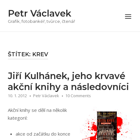
Přeskočit
Petr Václavek
na
Menu
obsah
Grafik, fotobankéř, tvůrce, čtenář
ŠTÍTEK:
KREV
Jiří Kulhánek, jeho krvavé
akční knihy a následovníci
10. 1. 2012
Petr Václavek
10 Comments
Akční knihy se dělí na několik
kategorií:
akce od začátku do konce