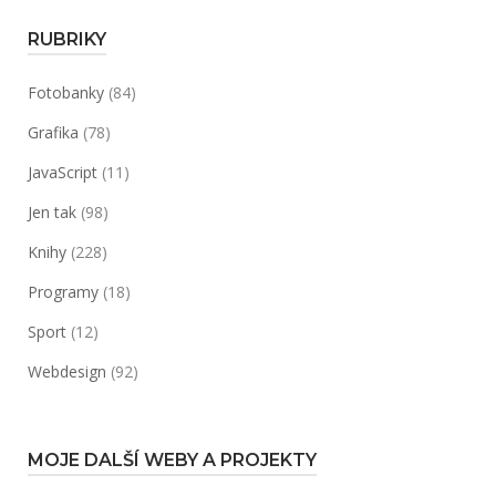
knihy
a
RUBRIKY
následovníci“
Fotobanky
(84)
Grafika
(78)
JavaScript
(11)
Jen tak
(98)
Knihy
(228)
Programy
(18)
Sport
(12)
Webdesign
(92)
MOJE DALŠÍ WEBY A PROJEKTY