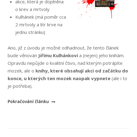
akce, která je doplněna
o krev a mrtvoly
Kulhánek (má poměr cca
2 mrtvoly a litr krve na
jednu stránku)
Ano, již z úvodu je možné odhadnout, že tento článek
bude věnován
Jiřímu Kulhánkovi
a (nejen) jeho knihám.
Opravdu nepůjde o kvalitní čtivo, nad kterým potrápíte
mozek, ale o
knihy, které obsahují akci od začátku do
konce, u kterých ten mozek naopak vypnete
(ale i to
je potřeba).
„Jiří
Pokračování článku
Kulhánek,
jeho
krvavé
akční