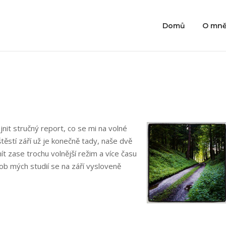
Domů
O mn
nit stručný report, co se mi na volné
ěstí září už je konečně tady, naše dvě
ít zase trochu volnější režim a více času
 dob mých studií se na září vysloveně