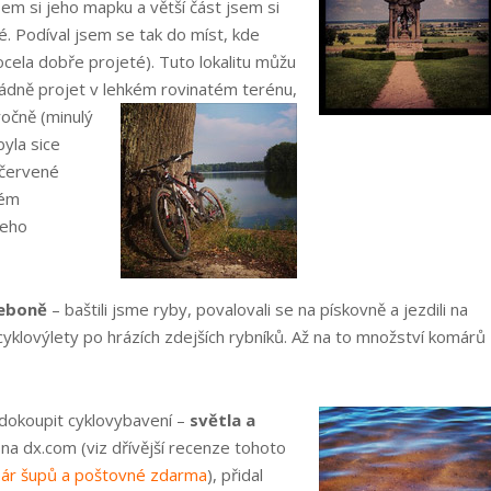
jsem si jeho mapku a větší část jsem si
é. Podíval jsem se tak do míst, kde
ocela dobře projeté). Tuto lokalitu můžu
řádně projet v lehkém rovinatém terénu,
oročně
(minulý
yla sice
 červené
kém
jeho
eboně
– baštili jsme ryby, povalovali se na pískovně a jezdili na
 cyklovýlety po hrázích zdejších rybníků. Až na to množství komárů
 dokoupit cyklovybavení –
světla a
 na dx.com (viz dřívější recenze tohoto
ár šupů a poštovné zdarma
), přidal