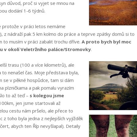
 syn důvod, proč si vyjet se mnou na
bou dodání 1-6 týdnů.
le protože v práci letos nemáme
), z nádraží pak 5 km kolmo do práce a teprve zpátky domů si to
en to musím v práci zabalit trochu dříve.
A proto bych byl moc
u v okolí Veletržního paláce/Stromovky
.
lší trasu (100 a více kilometrů), ale
a to nenašel čas. Moje představa byla,
vím se v pěkné hospůdce, tam si dám
ma plzničkama a pak pomalu vyrazím
šlo to až teď –
s kolegou jsme
100km, jen jsme startovali až
celou cestu nám pršelo, ale přece to
 z toho byla jedna z nejlepších vyjížděk
čert, abych ten Říp nevyšlapal). Detaily