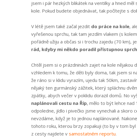
jsem i pár hezkých blikátek na ventilky a hned měl
kole. Pokud budete objednávat, tak počítejte s do
V létě jsem také začal jezdit
do práce na kole
, a
vyřešenou sprchu, tak tam jezdím vlakem (s kolem
pořádně užiju a občas si i trochu zajedu (70 km), j
rád, kdyby mi někdo poradil přístupnou sprch
Chtěl jsem si o prázdninách zajet na kole nějakou de
vzhledem k tomu, že děti byly doma, tak jsem si n
že ráno si v klidu vyrazím, ujedu tak 50km, zasta
nějaký ten gurmánský zážitek, který spláchnu dvě
zpátky, abych večer v poklidu dorazil domů. No vy
naplánovali cestu na Říp
, mělo to být lehce nad 
odpoledne, jídlo i pivečko jsme vynechali a skoro 
nevzdáme, když je to jednou naplánované.
Nakonec
tohoto roku, kterou brzy zopakuji (to by v tom byl 
z cesty najdete v
samostatném reportu
.