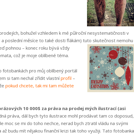
v prodejích, bohužel vzhledem k mé půlroční nesystematičnosti v
 a poslední měsíce to také dosti flákám) tuto skutečnost nemohu
teď pohnou – konec roku bývá vždy
témata, což je moje oblíbené téma.
 o fotobankách pro můj oblíbený portál
em si tam nechal zřídit vlastní
profil
–
kže
pokud chcete, tak mi tam můžete
rázových 10 000$ za práva na prodej mých ilustrací (asi
ádná práva, dál bych tyto ilustrace mohl prodávat tam co doposud,
ale moc se mi do toho nechce, nerad bych ztratil vládu na svými
 až budu mít nějakou finanční krizi tak toho využiji. Tato fotobanka