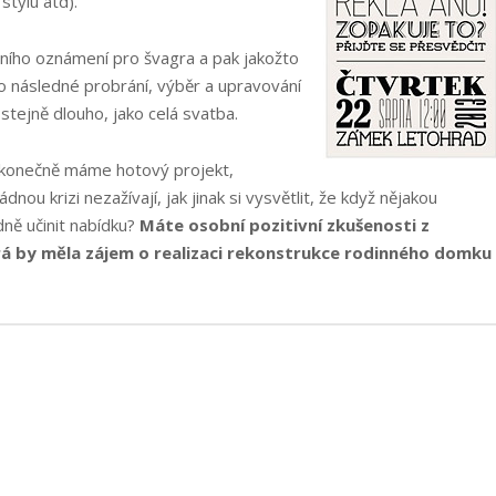
stylu atd).
bního oznámení pro švagra a pak jakožto
 to následné probrání, výběr a upravování
stejně dlouho, jako celá svatba.
konečně máme hotový projekt,
nou krizi nezažívají, jak jinak si vysvětlit, že když nějakou
ně učinit nabídku?
Máte osobní pozitivní zkušenosti z
rá by měla zájem o realizaci rekonstrukce rodinného domku