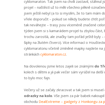
cyklomaraton. Tak jsem na chvíli zastavil, stáhnul 
projel – naštěstí už to měli všechno pěkně označen
jsem ještě nebyl (a to si myslím, že to tam mám d
vřele doporučit – pokud se někdy budete chtít po
tak neváhejte – trasy jsou víceméně značené cel
týden jsem si s kamarádem projel tu zbylou část, b
trochu zarostlá, ale značky tam pořád ještě byly –
šipky na žlutém čtverci). Více informací o Houštec
cyklomaratonu včetně zmíněné mapky najdete na 
stránkách
cyklomaraton.cz
.
Na dovolenou jsme letos zajeli se známými
do Tř
kolech s dětmi a já pak večer sám vyrážel na delší
to bylo moc fajn.
Večery už se začaly zkracovat a tak jsem si musel
odrazky na kolo
. Vše jsem za pár babek nakoupil
obchodu
DealExtreme – gadgety z Honkongu za p