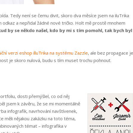
 bída. Tedy není se čemu divit, skoro dva měsíce jsem na iluTrika
am odkaz a nepřidal žádné nové tričko. Holt mě prostě mnohem
ud by se někdo našel, kdo by mi s tím pomohl, tak bych byl
iční verzi eshop illuTrika na systému Zazzle
, ale bez propagace j
vnost je skoro nulová, budu s tím muset trochu pohnout.
rtfoliu, dosti přemýšlel, co od něj
ospěl jsem k závěru, že se mi momentálně
vorba infografik, navrhování navštívenek,
te měli nějakou zakázku na toto téma,
binovaných témat – infografika v