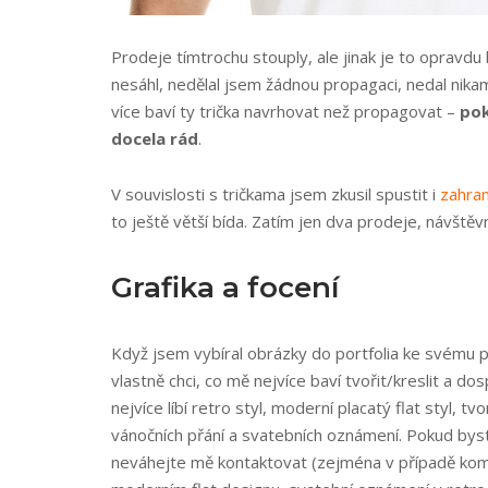
Prodeje tímtrochu stouply, ale jinak je to opravdu
nesáhl, nedělal jsem žádnou propagaci, nedal nik
více baví ty trička navrhovat než propagovat –
pok
docela rád
.
V souvislosti s tričkama jsem zkusil spustit i
zahran
to ještě větší bída. Zatím jen dva prodeje, návště
Grafika a focení
Když jsem vybíral obrázky do portfolia ke svému po
vlastně chci, co mě nejvíce baví tvořit/kreslit a d
nejvíce líbí retro styl, moderní placatý flat styl, t
vánočních přání a svatebních oznámení. Pokud bys
neváhejte mě kontaktovat (zejména v případě kom