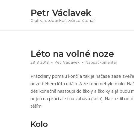
Přeskočit
Petr Václavek
na
obsah
Grafik, fotobankéř, tvůrce, čtenář
Léto na volné noze
28. 8. 2013
Petr Václavek
Napsat komentář
Prázdniny pomalu končí a tak je načase zase zveřej
noze během léta událo. A že toho nebylo málo! Našt
děti konečně nastoupí do školy a školky a já budu m
nejen na práci ale i na zábavu (kolo). Na rozdíl od
těším!
Kolo