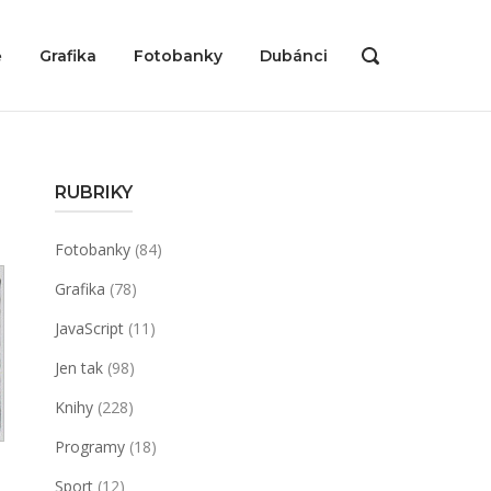
ě
Grafika
Fotobanky
Dubánci
OPEN
SEARCH
BAR
RUBRIKY
Fotobanky
(84)
Grafika
(78)
JavaScript
(11)
Jen tak
(98)
Knihy
(228)
Programy
(18)
Sport
(12)