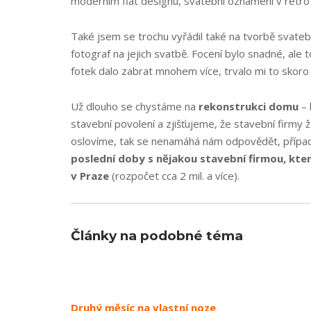
moderním flat designu, svatební oznámení v retro 
Také jsem se trochu vyřádil také na tvorbě svate
fotograf na jejich svatbě. Focení bylo snadné, ale
fotek dalo zabrat mnohem více, trvalo mi to skoro 
Už dlouho se chystáme na
rekonstrukci domu
– 
stavební povolení a zjišťujeme, že stavební firmy žád
oslovíme, tak se nenamáhá nám odpovědět, případ
poslední doby s nějakou stavební firmou, kte
v Praze
(rozpočet cca 2 mil. a více).
Články na podobné téma
Druhý měsíc na vlastní noze