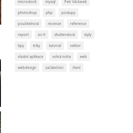
microstock
mysql
Petr Václavek
photoshop
php
postupy
použitelnost
recenze
reference
report
sci-fi
shutterstock
styly
tipy
triky
tutorial
vektor
vlastní aplikace
volná noha
web
webdesign
začátečníci
čtení