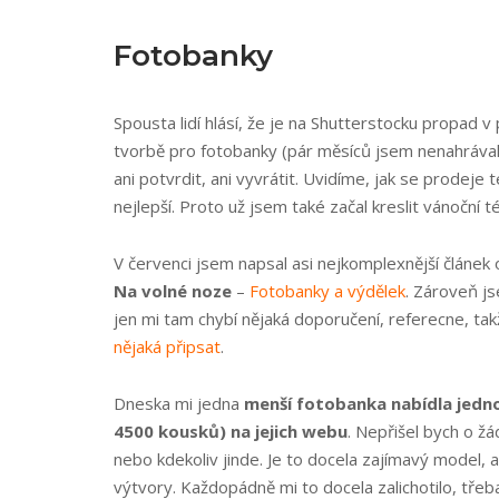
Fotobanky
Spousta lidí hlásí, že je na Shutterstocku propad 
tvorbě pro fotobanky (pár měsíců jsem nenahrával
ani potvrdit, ani vyvrátit.
Uvidíme, jak se prodeje 
nejlepší. Proto už jsem také začal kreslit vánoční 
V červenci jsem napsal asi nejkomplexnější článek
Na volné noze
–
Fotobanky a výdělek
. Zároveň js
jen mi tam chybí nějaká doporučení, referecne, ta
nějaká připsat
.
Dneska mi jedna
menší fotobanka nabídla jedno
4500 kousků) na jejich webu
. Nepřišel bych o ž
nebo kdekoliv jinde. Je to docela zajímavý model, 
výtvory. Každopádně mi to docela zalichotilo, třeba