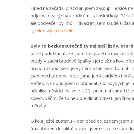
Hned na začátku prázdnin jsem zakoupil nosiče na 
odjel na dva týdny k rodičům i s našimi koly. Párkrá
ale podvečer byl můj – dvakrát jsem si udělal čas a sj
rychlebských stezek
.
Byly to bezkonkurečně ty nejlepší jízdy, které
ještě podotknout, že jsem to sjížděl na manželčin
brzdy
– zadní brzdové špalíky sjeté až na kov, pře
druhou jízdou jsem je vyměnil a tak jsem to mohl k
jsem nechal doma, vezli jsme jen klasického horá
Reflex. Na obou jsem si připadal jako kdybych jel 
několika měsících na kole s 29″ pneumatikami. Už 
kolem, věřím, že to nebude dlouho trvat. Jen škoda,
u Prahy.
U kola ještě zůstanu – den před odjezdem jsem si
(má oblíbená lokalita) a všiml jsem si, že se tam