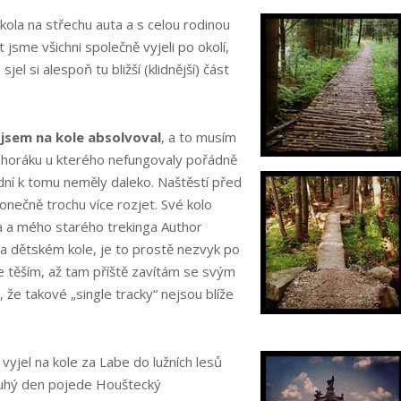
kola na střechu auta a s celou rodinou
t jsme všichni společně vyjeli po okolí,
el si alespoň tu bližší (klidnější) část
 jsem na kole absolvoval
, a to musím
ě horáku u kterého nefungovaly pořádně
dní k tomu neměly daleko. Naštěstí před
onečně trochu více rozjet. Své kolo
ka a mého starého trekinga Author
na dětském kole, je to prostě nezvyk po
se těším, až tam příště zavítám se svým
 že takové „single tracky“ nejsou blíže
 vyjel na kole za Labe
do lužních lesů
 druhý den pojede Houštecký