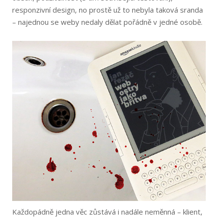
responzivní design, no prostě už to nebyla taková sranda
– najednou se weby nedaly dělat pořádně v jedné osobě.
Každopádně jedna věc zůstává i nadále neměnná – klient,