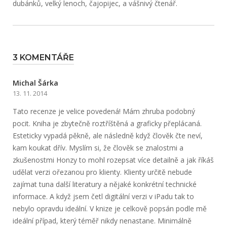
dubánků, velký lenoch, čajopijec, a vášnivý čtenář.
3 KOMENTÁŘE
Michal Šárka
13. 11. 2014
Tato recenze je velice povedená! Mám zhruba podobný
pocit. Kniha je zbytečně roztříštěná a graficky přeplácaná.
Esteticky vypadá pěkně, ale následně když člověk čte neví,
kam koukat dřív. Myslím si, že člověk se znalostmi a
zkušenostmi Honzy to mohl rozepsat více detailně a jak říkáš
udělat verzi ořezanou pro klienty. Klienty určitě nebude
zajímat tuna další literatury a nějaké konkrétní technické
informace. A když jsem četl digitální verzi v iPadu tak to
nebylo opravdu ideální. V knize je celkově popsán podle mě
ideální případ, který téměř nikdy nenastane. Minimálně