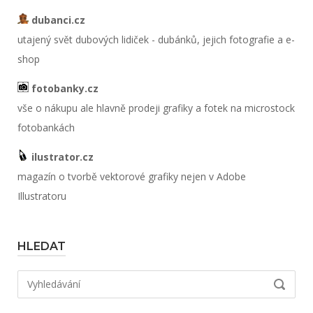
dubanci.cz
utajený svět dubových lidiček - dubánků, jejich fotografie a e-
shop
fotobanky.cz
vše o nákupu ale hlavně prodeji grafiky a fotek na microstock
fotobankách
ilustrator.cz
magazín o tvorbě vektorové grafiky nejen v Adobe
Illustratoru
HLEDAT
Hledat:
VYHLED