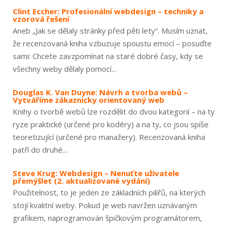
Clint Eccher: Profesionální webdesign – techniky a
vzorová řešení
Aneb „Jak se dělaly stránky před pěti lety“. Musím uznat,
že recenzovaná kniha vzbuzuje spoustu emocí – posuďte
sami: Chcete zavzpomínat na staré dobré časy, kdy se
všechny weby dělaly pomocí...
Douglas K. Van Duyne: Návrh a tvorba webů –
Vytváříme zákaznicky orientovaný web
Knihy o tvorbě webů lze rozdělit do dvou kategorií – na ty
ryze praktické (určené pro kodéry) a na ty, co jsou spíše
teoretizující (určené pro manažery). Recenzovaná kniha
patří do druhé...
Steve Krug: Webdesign – Nenuťte uživatele
přemýšlet (2. aktualizované vydání)
Použitelnost, to je jeden ze základních pilířů, na kterých
stojí kvalitní weby. Pokud je web navržen uznávaným
grafikem, naprogramován špičkovým programátorem,