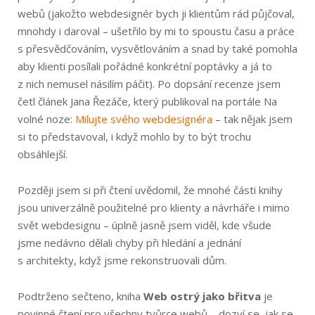
webů (jakožto webdesignér bych ji klientům rád půjčoval,
mnohdy i daroval – ušetřilo by mi to spoustu času a práce
s přesvědčováním, vysvětlováním a snad by také pomohla
aby klienti posílali pořádné konkrétní poptávky a já to
z nich nemusel násilím páčit). Po dopsání recenze jsem
četl článek Jana Řezáče, který publikoval na portále Na
volné noze:
Milujte svého webdesignéra
– tak nějak jsem
si to představoval, i když mohlo by to být trochu
obsáhlejší.
Později jsem si při čtení uvědomil, že mnohé části knihy
jsou univerzálně použitelné pro klienty a návrháře i mimo
svět webdesignu – úplně jasně jsem viděl, kde všude
jsme nedávno dělali chyby při hledání a jednání
s architekty, když jsme rekonstruovali dům.
Podtrženo sečteno, kniha
Web ostrý jako břitva
je
povinné čtení pro všechny tvůrce webů – dozví se, jak se