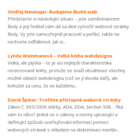
Ondřej Neumajer: Budujeme školní web
Představte si následující situaci – jste zaměstnancem
školy a její ředitel vám dá za úkol vytvořit webové stránky
školy. Vy jste samozřejmě pracovití a pečliví, takže nic
nechcete odfláknout. Jak si...
Lynda Weinmanová – Velká kniha webdesignu
Velká, ale plytká – to je asi nejlepší charakteristika
recenzované knihy, protože se snaží obsáhnout všechny
možné oblasti webdesignu (což se jí docela daří), ale
bohužel za cenu, že se každému...
David Špinar: Tvoříme přístupné webové stránky
Zákon č. 365/2000 sbírky, ADA, DDA, Section 508… říká
vám to něco? Jedná se o zákony a normy upravující a
definující způsob uveřejňování informací pomocí
webových stránek s ohledem na diskriminaci menšin...