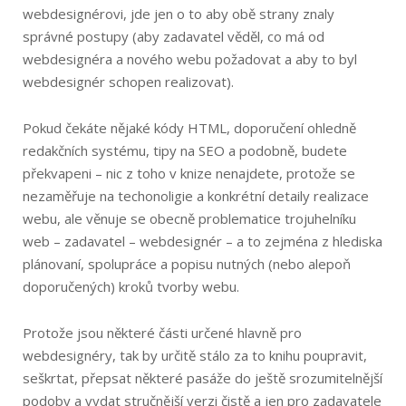
webdesignérovi, jde jen o to aby obě strany znaly
správné postupy (aby zadavatel věděl, co má od
webdesignéra a nového webu požadovat a aby to byl
webdesignér schopen realizovat).
Pokud čekáte nějaké kódy HTML, doporučení ohledně
redakčních systému, tipy na SEO a podobně, budete
překvapeni – nic z toho v knize nenajdete, protože se
nezaměřuje na techonoligie a konkrétní detaily realizace
webu, ale věnuje se obecně problematice trojuhelníku
web – zadavatel – webdesignér – a to zejména z hlediska
plánovaní, spolupráce a popisu nutných (nebo alepoň
doporučených) kroků tvorby webu.
Protože jsou některé části určené hlavně pro
webdesignéry, tak by určitě stálo za to knihu poupravit,
seškrtat, přepsat některé pasáže do ještě srozumitelnější
podoby a vydat stručnější verzi čistě a jen pro zadavatele