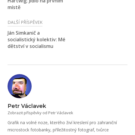
Hartwig: Jídlo na prvním
příspěvek
místě
DALŠÍ PŘÍSPĚVEK
Ján Simkanič a
socialistický kolektiv: Mé
dětství v socialismu
Petr Václavek
Zobrazit příspěvky od Petr Václavek
Grafik na volné noze, kterého živí kreslení pro zahraniční
microstock fotobanky, příležitostný fotograf, tvůrce