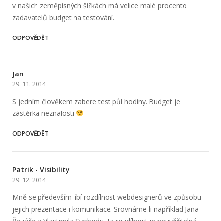
v našich zeměpisných šířkách má velice malé procento
zadavatelů budget na testování.
ODPOVĚDĚT
Jan
29. 11. 2014
S jedním člověkem zabere test půl hodiny. Budget je
zástěrka neznalosti
ODPOVĚDĚT
Patrik - Visibility
29. 12. 2014
Mně se především líbí rozdílnost webdesignerů ve způsobu
jejich prezentace i komunikace. Srovnáme-li například Jana
Řezáče a Vlastimila Svobodu, ta rozdílnost je neuvěřitelná.