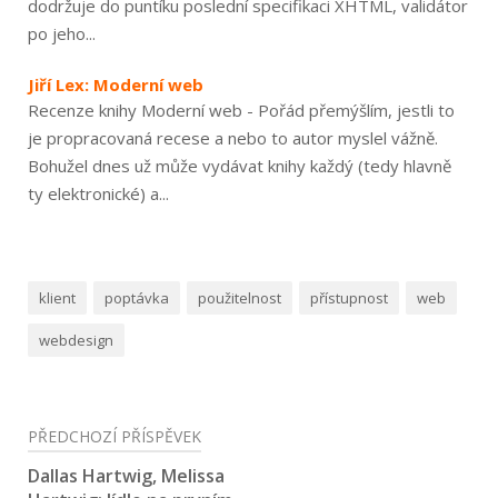
dodržuje do puntíku poslední specifikaci XHTML, validátor
po jeho...
Jiří Lex: Moderní web
Recenze knihy Moderní web - Pořád přemýšlím, jestli to
je propracovaná recese a nebo to autor myslel vážně.
Bohužel dnes už může vydávat knihy každý (tedy hlavně
ty elektronické) a...
klient
poptávka
použitelnost
přístupnost
web
webdesign
Navigace
PŘEDCHOZÍ PŘÍSPĚVEK
pro
Dallas Hartwig, Melissa