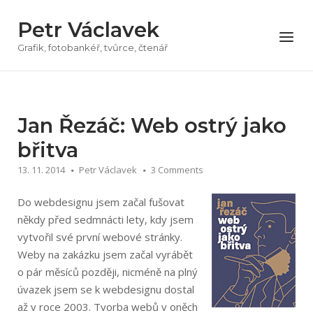
Přeskočit
Petr Václavek
na
Menu
obsah
Grafik, fotobankéř, tvůrce, čtenář
Jan Řezáč: Web ostrý jako
břitva
13. 11. 2014
Petr Václavek
3 Comments
Do webdesignu jsem začal fušovat
někdy před sedmnácti lety, kdy jsem
vytvořil své první webové stránky.
Weby na zakázku jsem začal vyrábět
o pár měsíců později, nicméně na plný
úvazek jsem se k webdesignu dostal
až v roce 2003. Tvorba webů v oněch