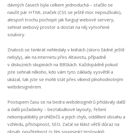
dávných časech byla celkem jednoduchá – stačilo se
naučit pár HTML značek (CSS se ještě moc nepoužívalo),
alespoň trochu pochopit jak fungují webové servery,
sehnat webový prostor a dostat na něj vytvořené
soubory.
Znalosti se tenkrát nehledaly v knihách (skoro žádné ještě
nebyly), ale na internetu přes Altavistu, případně
v diskuzních skupinách na BBSkách. Každopádně pokud
jste sehnali někoho, kdo vám tyto základy vysvětlil a
ukázal, tak jste se mohli stát přes víkend plnohodnotným
webdesignérem.
Postupem času se na bedra webdesignérů přidávaly další
a další požadavky – beztabulkové layouty, řešení
nekompatibility prohlížečů a jejich chyb, oddělení obsahu a
vzhledu, přístupnost, SEO. Začal se klást větší důraz na
obsah, použitelnost (s tím související testování),