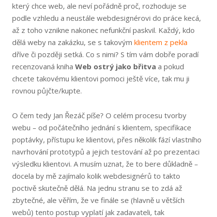
který chce web, ale neví pořádně proč, rozhoduje se
podle vzhledu a neustále webdesignérovi do práce kecá,
až z toho vznikne nakonec nefunkční paskvil. Každý, kdo
dělá weby na zakázku, se s takovým
klientem z pekla
dříve či později setká. Co s nimi? S tím vám dobře poradí
recenzovaná kniha
Web ostrý jako břitva
a pokud
chcete takovému klientovi pomoci ještě více, tak mu ji
rovnou půjčte/kupte.
O čem tedy Jan Řezáč píše? O celém procesu tvorby
webu – od počátečního jednání s klientem, specifikace
poptávky, přístupu ke klientovi, přes několik fází vlastního
navrhování prototypů a jejich testování až po prezentaci
výsledku klientovi. A musím uznat, že to bere důkladně –
docela by mě zajímalo kolik webdesignérů to takto
poctivě skutečně dělá. Na jednu stranu se to zdá až
zbytečné, ale věřím, že ve finále se (hlavně u větších
webů) tento postup vyplatí jak zadavateli, tak