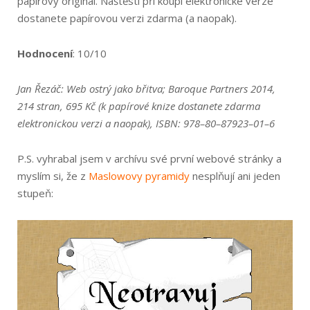
papírový originál. Naštěstí při koupi elektronické verze
dostanete papírovou verzi zdarma (a naopak).
Hodnocení
: 10/10
Jan Řezáč: Web ostrý jako břitva; Baroque Partners 2014,
214 stran, 695 Kč (k papírové knize dostanete zdarma
elektronickou verzi a naopak), ISBN: 978–80–87923–01–6
P.S. vyhrabal jsem v archívu své první webové stránky a
myslím si, že z
Maslowovy pyramidy
nesplňují ani jeden
stupeň: