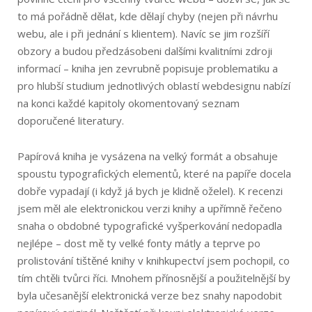
to má pořádně dělat, kde dělají chyby (nejen při návrhu
webu, ale i při jednání s klientem). Navíc se jim rozšíří
obzory a budou předzásobeni dalšími kvalitními zdroji
informací – kniha jen zevrubně popisuje problematiku a
pro hlubší studium jednotlivých oblastí webdesignu nabízí
na konci každé kapitoly okomentovaný seznam
doporučené literatury.
Papírová kniha je vysázena na velký formát a obsahuje
spoustu typografických elementů, které na papíře docela
dobře vypadají (i když já bych je klidně oželel). K recenzi
jsem měl ale elektronickou verzi knihy a upřímně řečeno
snaha o obdobné typografické vyšperkování nedopadla
nejlépe – dost mě ty velké fonty mátly a teprve po
prolistování tištěné knihy v knihkupectví jsem pochopil, co
tím chtěli tvůrci říci. Mnohem přínosnější a použitelnější by
byla učesanější elektronická verze bez snahy napodobit