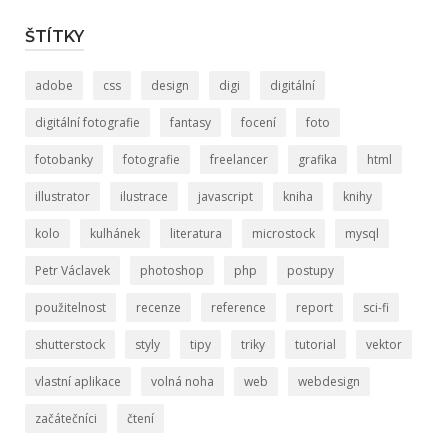
ŠTÍTKY
adobe
css
design
digi
digitální
digitální fotografie
fantasy
focení
foto
fotobanky
fotografie
freelancer
grafika
html
illustrator
ilustrace
javascript
kniha
knihy
kolo
kulhánek
literatura
microstock
mysql
Petr Václavek
photoshop
php
postupy
použitelnost
recenze
reference
report
sci-fi
shutterstock
styly
tipy
triky
tutorial
vektor
vlastní aplikace
volná noha
web
webdesign
začátečníci
čtení