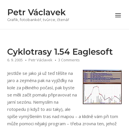
Přeskočit
Petr Václavek
na
Menu
obsah
Grafik, fotobankéř, tvůrce, čtenář
Cyklotrasy 1.54 Eaglesoft
6. 9. 2005
Petr Václavek
3 Comments
Jestliže se jako já už teď těšíte na
jaro a zejména pak na vyjížďky na
kole za pěkného počasí, pak byste
se měli začít pomalu připravovat na
jarní sezónu. Nemyslím na
rotopedu (i když to asi taky), ale
spíše vymýšlením tras nad mapou – a klidně vám při tom
může pomoci nějaký program – třeba zrovna ten, jehož