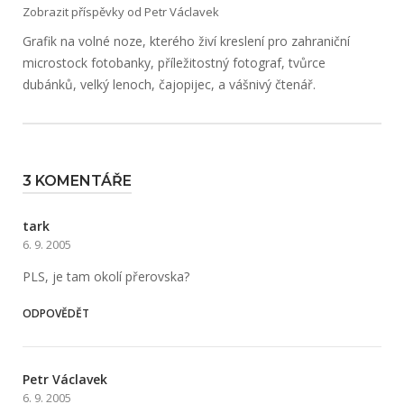
Zobrazit příspěvky od Petr Václavek
Grafik na volné noze, kterého živí kreslení pro zahraniční
microstock fotobanky, příležitostný fotograf, tvůrce
dubánků, velký lenoch, čajopijec, a vášnivý čtenář.
3 KOMENTÁŘE
tark
6. 9. 2005
PLS, je tam okolí přerovska?
ODPOVĚDĚT
Petr Václavek
6. 9. 2005