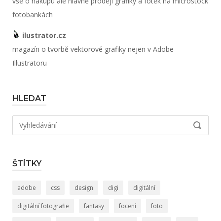
vše o nákupu ale hlavně prodeji grafiky a fotek na microstock
fotobankách
ilustrator.cz
magazín o tvorbě vektorové grafiky nejen v Adobe
Illustratoru
HLEDAT
Hledat:
VYHLED
ŠTÍTKY
adobe
css
design
digi
digitální
digitální fotografie
fantasy
focení
foto