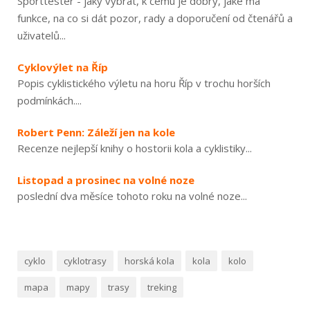
Sporttester - jaký vybrat, k čemu je dobrý, jaké má
funkce, na co si dát pozor, rady a doporučení od čtenářů a
uživatelů...
Cyklovýlet na Říp
Popis cyklistického výletu na horu Říp v trochu horších
podmínkách....
Robert Penn: Záleží jen na kole
Recenze nejlepší knihy o hostorii kola a cyklistiky...
Listopad a prosinec na volné noze
poslední dva měsíce tohoto roku na volné noze...
cyklo
cyklotrasy
horská kola
kola
kolo
mapa
mapy
trasy
treking