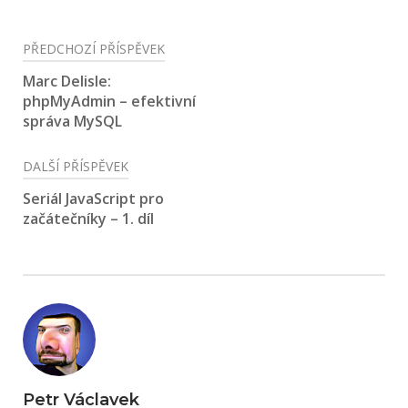
Navigace
PŘEDCHOZÍ PŘÍSPĚVEK
pro
Marc Delisle:
phpMyAdmin – efektivní
příspěvek
správa MySQL
DALŠÍ PŘÍSPĚVEK
Seriál JavaScript pro
začátečníky – 1. díl
Petr Václavek