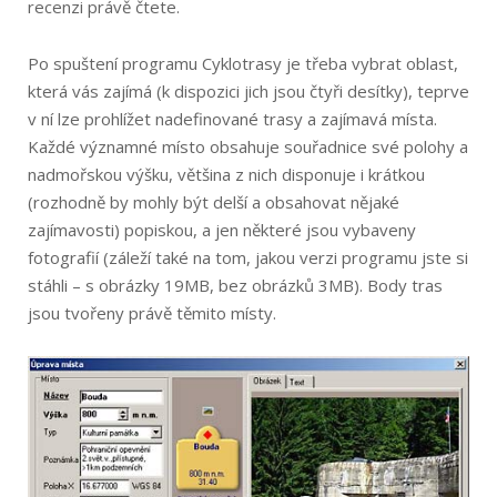
recenzi právě čtete.
Po spuštení programu Cyklotrasy je třeba vybrat oblast,
která vás zajímá (k dispozici jich jsou čtyři desítky), teprve
v ní lze prohlížet nadefinované trasy a zajímavá místa.
Každé významné místo obsahuje souřadnice své polohy a
nadmořskou výšku, většina z nich disponuje i krátkou
(rozhodně by mohly být delší a obsahovat nějaké
zajímavosti) popiskou, a jen některé jsou vybaveny
fotografií (záleží také na tom, jakou verzi programu jste si
stáhli – s obrázky 19MB, bez obrázků 3MB). Body tras
jsou tvořeny právě těmito místy.