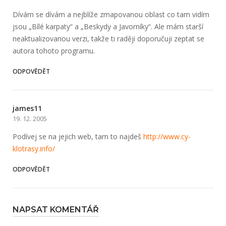
Dívám se dívám a nejblíže zmapovanou oblast co tam vidím
jsou „Bílé karpaty“ a „Beskydy a Javorníky“. Ale mám starší
neaktualizovanou verzi, takže ti raději doporučuji zeptat se
autora tohoto programu.
ODPOVĚDĚT
james11
19. 12. 2005
Podívej se na jejich web, tam to najdeš
http://www.cy­
klotrasy.info/
ODPOVĚDĚT
NAPSAT KOMENTÁŘ