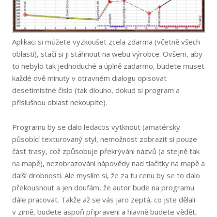
Aplikaci si můžete vyzkoušet zcela zdarma (včetně všech
oblastí), stačí si ji stáhnout na webu výrobce. Ovšem, aby
to nebylo tak jednoduché a úplně zadarmo, budete muset
každé dvě minuty v otravném dialogu opisovat
desetimístné číslo (tak dlouho, dokud si program a
příslušnou oblast nekoupíte).
Programu by se dalo ledacos vytknout (amatérsky
působící texturovaný styl, nemožnost zobrazit si pouze
část trasy, což způsobuje překrývání názvů (a stejně tak
na mapě), nezobrazování nápovědy nad tlačítky na mapě a
další drobnosti. Ale myslím si, že za tu cenu by se to dalo
překousnout a jen doufám, že autor bude na programu
dále pracovat. Takže až se vás jaro zeptá, co jste dělali
v zimě, budete aspoň připraveni a hlavně budete vědět,