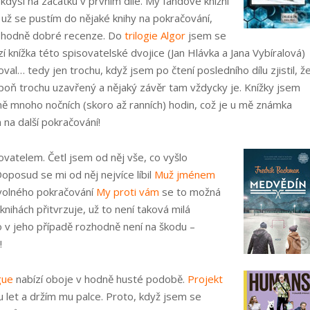
kdysi na začátku v prvním díle. My fandové knižní
už se pustím do nějaké knihy na pokračování,
ít hodně dobré recenze. Do
trilogie Algor
jsem se
zí knížka této spisovatelské dvojice (Jan Hlávka a Jana Vybíralová)
al… tedy jen trochu, když jsem po čtení posledního dílu zjistil, ž
aspoň trochu uzavřený a nějaký závěr tam vždycky je. Knížky jsem
 ně mnoho nočních (skoro až ranních) hodin, což je u mě známka
na další pokračování!
vatelem. Četl jsem od něj vše, co vyšlo
oposud se mi od něj nejvíce líbil
Muž jménem
volného pokračování
My proti vám
se to možná
nihách přitvrzuje, už to není taková milá
 to v jeho případě rozhodně není na škodu –
!
gue
nabízí oboje v hodně husté podobě.
Projekt
 let a držím mu palce. Proto, když jsem se