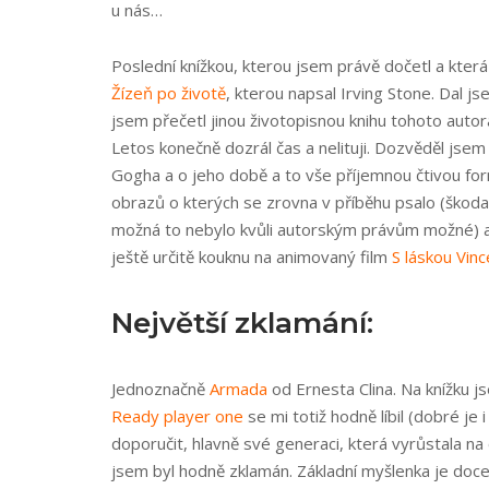
u nás…
Poslední knížkou, kterou jsem právě dočetl a která
Žízeň po životě
, kterou napsal Irving Stone. Dal js
jsem přečetl jinou životopisnou knihu tohoto autor
Letos konečně dozrál čas a nelituji. Dozvěděl jsem
Gogha a o jeho době a to vše příjemnou čtivou fo
obrazů o kterých se zrovna v příběhu psalo (škoda,
možná to nebylo kvůli autorským právům možné) a t
ještě určitě kouknu na animovaný film
S láskou Vinc
Největší zklamání:
Jednoznačně
Armada
od Ernesta Clina. Na knížku j
Ready player one
se mi totiž hodně líbil (dobré je
doporučit, hlavně své generaci, která vyrůstala na
jsem byl hodně zklamán. Základní myšlenka je docel