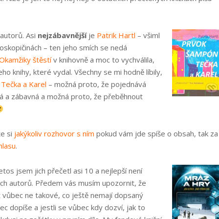
 autorů. Asi
nejzábavnější
je
Patrik Hartl
– všiml
oroskopičinách – ten jeho smích se nedá
Okamžiky štěstí
v knihovně a moc to vychválila,
eho knihy, které vydal. Všechny se mi hodně líbily,
 Tečka a Karel
– možná proto, že pojednává
avá a zábavná a možná proto, že přeběhnout
te si
jakýkoliv rozhovor s ním
pokud vám jde spíše o obsah, tak za
hlasu
.
etos jsem jich přečetl asi 10 a nejlepší není
ských autorů. Předem vás musím upozornit, že
 vůbec ne takové, co ještě nemají dopsaný
bec dopíše a jestli se vůbec kdy dozví, jak to