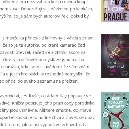
o, vůbec jsem nezaváhal a knihu rovnou koupil.
nom kuse. Doporučuji si ji dávkovat po kapkách,
ýšlím, co já sám bych autorovi řekl, pokud by
 ji manželka přinesla z knihovny a válela se nám
 že to je ta autorka, od které kamarád četl
davosti otevřel, začetl se a zhltnul skoro na
 o kterých si člověk pomyslí, že jsou trochu
do okamžiku, kdy jsem si uvědomil že sám znám
 a o jejich hrdinkách si rozhodně nemyslím, že
hned přidal do svého seznamu na přečtení.
votnictví, jestli vše, co Adam Kay popisuje ve
vdivé. Knížka popisuje jeho praxi coby porodníka
íběhy jsou úsměvné, některé smutné, dojímavé
opádně knížka je to hodně čtivá a člověk se dozví
et o tom, jak to asi vypadá ve zdravotnictví