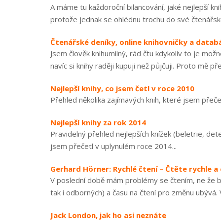
A máme tu každoroční bilancování, jaké nejlepší k
protože jednak se ohlédnu trochu do své čtenářské h
Čtenářské deníky, online knihovničky a datab
Jsem člověk knihumilný, rád čtu kdykoliv to je mož
navíc si knihy raději kupuji než půjčuji. Proto mě př
Nejlepší knihy, co jsem četl v roce 2010
Přehled několika zajímavých knih, které jsem přečet
Nejlepší knihy za rok 2014
Pravidelný přehled nejlepších knížek (beletrie, det
jsem přečetl v uplynulém roce 2014...
Gerhard Hörner: Rychlé čtení – Čtěte rychle a
V poslední době mám problémy se čtením, ne že by
tak i odborných) a času na čtení pro změnu ubývá. 
Jack London, jak ho asi neznáte