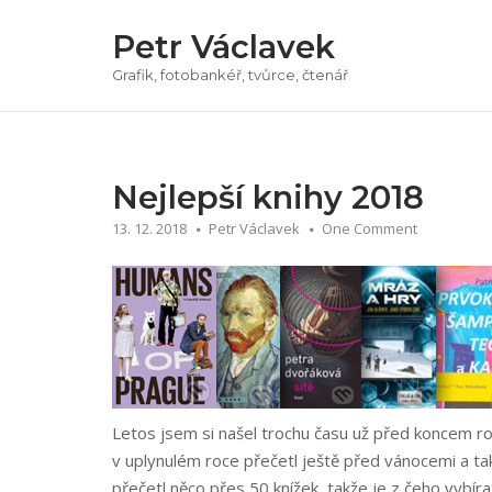
Přeskočit
Petr Václavek
na
obsah
Grafik, fotobankéř, tvůrce, čtenář
Nejlepší knihy 2018
13. 12. 2018
Petr Václavek
One Comment
Letos jsem si našel trochu času už před koncem ro
v uplynulém roce přečetl ještě před vánocemi a tak
přečetl něco přes 50 knížek, takže je z čeho vybírat