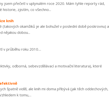
nihy jsem přečetl v uplynulém roce 2020. Mám tyhle reporty rád,
istorie, zjistím, co všechno...
áze knih
né (takových okamžiků je ale bohužel v poslední době poskrovnu) a
ed nějakou dobou...
l v průběhu roku 2010....
ektivky, odborná, sebevzdělávací a motivační literatura), které
 efektivně
ch špatně viděl, ale knih mi doma přibývá (jak těch oddechových,
Vzhledem k tomu,...