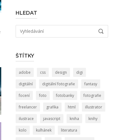
HLEDAT
Hledat:
e
VYHLEDÁVÁNÍ
ŠTÍTKY
adobe
css
design
digi
digitální
digitální fotografie
fantasy
focení
foto
fotobanky
fotografie
freelancer
grafika
html
illustrator
ilustrace
javascript
kniha
knihy
kolo
kulhánek
literatura