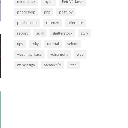
microstock
mysql
Petr Václavek
photoshop
php
postupy
použitelnost
recenze
reference
report
sci-fi
shutterstock
styly
tipy
triky
tutorial
vektor
vlastní aplikace
volná noha
web
webdesign
začátečníci
čtení