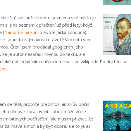
 si určitě zaslouží v tomto seznamu své místo je
em si ji na seznam k přečtení už před lety, když
a (
Námořník na koni
o životě Jacka Londona).
 se spoustu zajímavostí o životě Vincenta van
rmou. Čtení jsem prokládal googlením jeho
 že je autor nezařadil rovnou do textu, ale
aké dohledáváním dalších informací ve wikipédii. Po dočtení se
ent
.
sem se těšil, protože předchozí autorův počin
 i jeho filmové zpracování – obojí můžu vřele
 osmibitových počítačích), ale musím přiznat, že
a zajímavá a mohla by být dobrá, ale to je asi