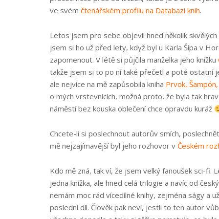
ve svém
čtenářském profilu na Databazi knih
.
Letos jsem pro sebe objevil hned několik skvělých
jsem si ho už před lety, když byl u Karla Šípa v H
zapomenout. V létě si půjčila manželka jeho knížku
takže jsem si to po ní také přečetl a poté ostatní j
ale nejvíce na mě zapůsobila kniha
Prvok, Šampón,
o mých vrstevnících, možná proto, že byla tak hr
náměstí bez kouska oblečení chce opravdu kuráž
Chcete-li si poslechnout autorův smích, poslechně
mě nejzajímavější byl jeho rozhovor v
Českém roz
Kdo mě zná, tak ví, že jsem velký fanoušek sci-fi. L
jedna knížka, ale hned celá trilogie a navíc od če
nemám moc rád vícedílné knihy, zejména ságy a už
poslední díl. Člověk pak neví, jestli to ten autor vů