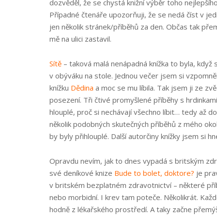
dozvěděl, že se chystá knižní výběr toho nejlepšíh
Případné čtenáře upozorňuji, že se nedá číst v jed
jen několik stránek/příběhů za den. Občas tak přem
mě na ulici zastavil.
Sítě
– taková malá nenápadná knížka to byla, když si
v obýváku na stole. Jednou večer jsem si vzpomněl,
knížku
Dědina
a moc se mu líbila. Tak jsem ji ze zvě
posezení. Tři čtivé promyšlené příběhy s hrdinkami
hlouplé, proč si nechávají všechno líbit… tedy až 
několik podobných skutečných příběhů z mého okolí
by byly přihlouplé. Další autorčiny knížky jsem si 
Opravdu nevím, jak to dnes vypadá s britským zdra
své deníkové knize
Bude to bolet, doktore?
je pra
v britském bezplatném zdravotnictví – některé př
nebo morbidní. I krev tam poteče. Několikrát. Každ
hodně z lékařského prostředí. A taky začne přemýšl