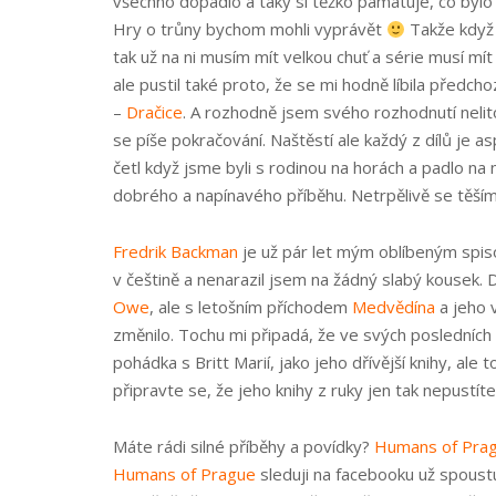
všechno dopadlo a taky si těžko pamatuje, co bylo 
Hry o trůny bychom mohli vyprávět
Takže když 
tak už na ni musím mít velkou chuť a série musí m
ale pustil také proto, že se mi hodně líbila předcho
–
Dračice
. A rozhodně jsem svého rozhodnutí nelitov
se píše pokračování. Naštěstí ale každý z dílů je 
četl když jsme byli s rodinou na horách a padlo na
dobrého a napínavého příběhu. Netrpělivě se těším 
Fredrik Backman
je už pár let mým oblíbeným spiso
v češtině a nenarazil jsem na žádný slabý kousek. D
Owe
, ale s letošním příchodem
Medvědína
a jeho 
změnilo. Tochu mi připadá, že ve svých posledních k
pohádka s Britt Marií, jako jeho dřívější knihy, ale
připravte se, že jeho knihy z ruky jen tak nepustíte
Máte rádi silné příběhy a povídky?
Humans of Pra
Humans of Prague
sleduji na facebooku už spoustu