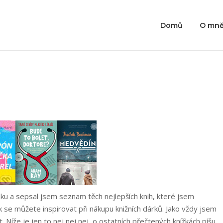
Domů
O mn
ku a sepsal jsem seznam těch nejlepších knih, které jsem
 se můžete inspirovat při nákupu knižních dárků. Jako vždy jsem
. Níže je jen to nej nej nej, o ostatních přečtených knížkách píšu