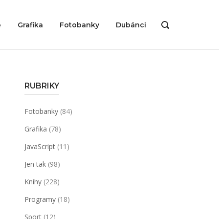
ě
Grafika
Fotobanky
Dubánci
OPEN
SEARCH
BAR
RUBRIKY
Fotobanky
(84)
Grafika
(78)
JavaScript
(11)
Jen tak
(98)
Knihy
(228)
Programy
(18)
Sport
(12)