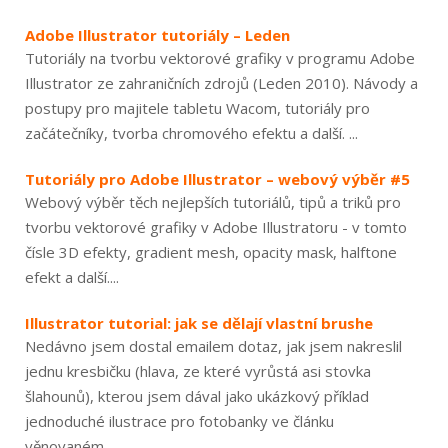
Adobe Illustrator tutoriály – Leden
Tutoriály na tvorbu vektorové grafiky v programu Adobe
Illustrator ze zahraničních zdrojů (Leden 2010). Návody a
postupy pro majitele tabletu Wacom, tutoriály pro
začátečníky, tvorba chromového efektu a další. ...
Tutoriály pro Adobe Illustrator – webový výběr #5
Webový výběr těch nejlepších tutoriálů, tipů a triků pro
tvorbu vektorové grafiky v Adobe Illustratoru - v tomto
čísle 3D efekty, gradient mesh, opacity mask, halftone
efekt a další....
Illustrator tutorial: jak se dělají vlastní brushe
Nedávno jsem dostal emailem dotaz, jak jsem nakreslil
jednu kresbičku (hlava, ze které vyrůstá asi stovka
šlahounů), kterou jsem dával jako ukázkový příklad
jednoduché ilustrace pro fotobanky ve článku
věnovaném...