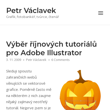
Přeskočit
Petr Václavek
na
Menu
obsah
Grafik, fotobankéř, tvůrce, čtenář
Výběr říjnových tutoriálů
pro Adobe Illustrator
3. 11. 2009
Petr Václavek
6 Comments
Sleduji spoustu
zahraničních webů
věnujících se vektorové
grafice. Poměrně často mě
na některém z nich zaujme
nějaký zajímavý neotřelý
tutoriál. Nejprve jsem si je