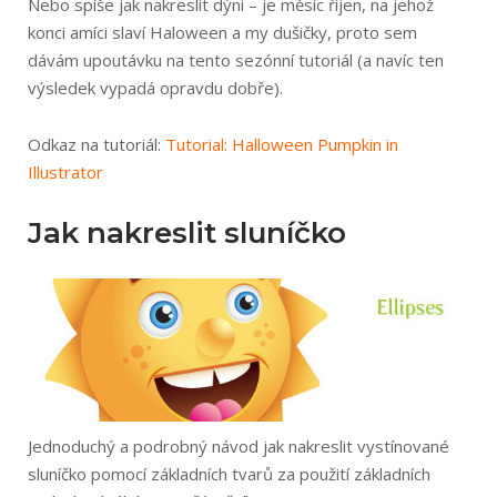
Nebo spíše jak nakreslit dýni – je měsíc říjen, na jehož
konci amíci slaví Haloween a my dušičky, proto sem
dávám upoutávku na tento sezónní tutoriál (a navíc ten
výsledek vypadá opravdu dobře).
Odkaz na tutoriál:
Tutorial: Halloween Pumpkin in
Illustrator
Jak nakreslit sluníčko
Jednoduchý a podrobný návod jak nakreslit vystínované
sluníčko pomocí základních tvarů za použití základních