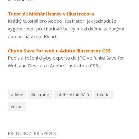
Tutoriál: Míchání barev v Illustratoru
Krátký tutoriál pro Adobe Illustrator, jak jednoduše
vygenerovat přechodové barvy mezi dvěma zadanými
pomocí nástroje Blend....
Chyba Save for web u Adobe Illustrator CS5
Popis a řešení chyby exportu do JPG ve funkci Save for
Web and Devices u Adobe Illustratoru CS5...
adobe
illustrator
přehled tutoriálů
tutorial
vektor
Navigace
PŘEDCHOZÍ PŘÍSPĚVEK