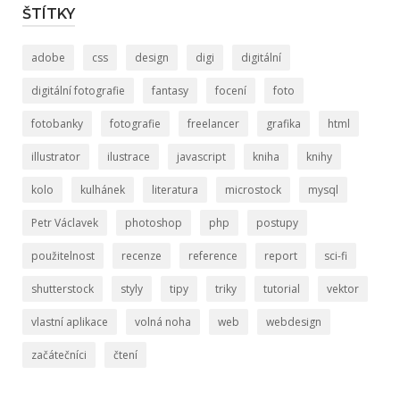
ŠTÍTKY
adobe
css
design
digi
digitální
digitální fotografie
fantasy
focení
foto
fotobanky
fotografie
freelancer
grafika
html
illustrator
ilustrace
javascript
kniha
knihy
kolo
kulhánek
literatura
microstock
mysql
Petr Václavek
photoshop
php
postupy
použitelnost
recenze
reference
report
sci-fi
shutterstock
styly
tipy
triky
tutorial
vektor
vlastní aplikace
volná noha
web
webdesign
začátečníci
čtení