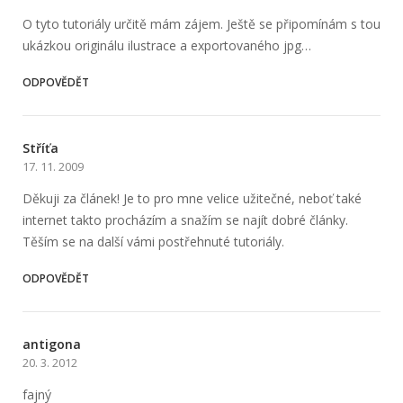
O tyto tutoriály určitě mám zájem. Ještě se připomínám s tou
ukázkou originálu ilustrace a exportovaného jpg…
ODPOVĚDĚT
Stříťa
17. 11. 2009
Děkuji za článek! Je to pro mne velice užitečné, neboť také
internet takto procházím a snažím se najít dobré články.
Těším se na další vámi postřehnuté tutoriály.
ODPOVĚDĚT
antigona
20. 3. 2012
fajný