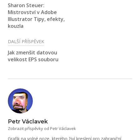
pro
Sharon Steuer:
Mistrovství v Adobe
příspěvek
Illustrator Tipy, efekty,
kouzla
DALŠÍ PŘÍSPĚVEK
Jak zmenšit datovou
velikost EPS souboru
Petr Václavek
Zobrazit příspěvky od Petr Václavek
Grafik na volné noze, kterého živí kreslení pro zahraniční