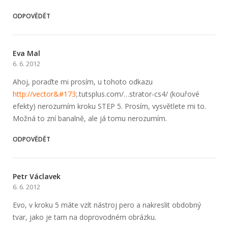
ODPOVĚDĚT
Eva Mal
6. 6. 2012
Ahoj, poraďte mi prosím, u tohoto odkazu
http://vector&#173
;.tutsplus.com/…stra­tor-cs4/ (kouřové
efekty) nerozumím kroku STEP 5. Prosím, vysvětlete mi to.
Možná to zní banalně, ale já tomu nerozumím.
ODPOVĚDĚT
Petr Václavek
6. 6. 2012
Evo, v kroku 5 máte vzít nástroj pero a nakreslit obdobný
tvar, jako je tam na doprovodném obrázku.