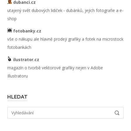
dubanci.cz
utajený svět dubových lidiček - dubánků, jejich fotografie a e-
shop
fotobanky.cz
vše o nákupu ale hlavně prodeji grafiky a fotek na microstock
fotobankách
ilustrator.cz
magazín o tvorbě vektorové grafiky nejen v Adobe
Illustratoru
HLEDAT
Hledat:
VYHLED