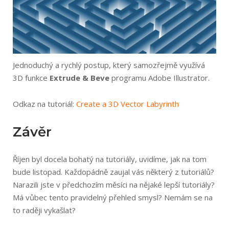
Jednoduchý a rychlý postup, který samozřejmě využívá
3D funkce
Extrude & Beve
programu Adobe Illustrator.
Odkaz na tutoriál:
Create a 3D Vector Labyrinth
Závěr
Říjen byl docela bohatý na tutoriály, uvidíme, jak na tom
bude listopad. Každopádně zaujal vás některý z tutoriálů?
Narazili jste v předchozím měsíci na nějaké lepší tutoriály?
Má vůbec tento pravidelný přehled smysl? Nemám se na
to raději vykašlat?