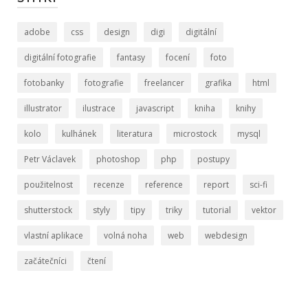
adobe
css
design
digi
digitální
digitální fotografie
fantasy
focení
foto
fotobanky
fotografie
freelancer
grafika
html
illustrator
ilustrace
javascript
kniha
knihy
kolo
kulhánek
literatura
microstock
mysql
Petr Václavek
photoshop
php
postupy
použitelnost
recenze
reference
report
sci-fi
shutterstock
styly
tipy
triky
tutorial
vektor
vlastní aplikace
volná noha
web
webdesign
začátečníci
čtení