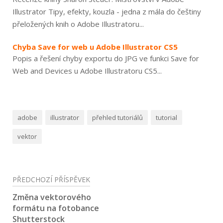
Illustrator Tipy, efekty, kouzla - jedna z mála do češtiny
přeložených knih o Adobe Illustratoru...
Chyba Save for web u Adobe Illustrator CS5
Popis a řešení chyby exportu do JPG ve funkci Save for
Web and Devices u Adobe Illustratoru CS5...
adobe
illustrator
přehled tutoriálů
tutorial
vektor
Navigace
PŘEDCHOZÍ PŘÍSPĚVEK
pro
Změna vektorového
formátu na fotobance
příspěvek
Shutterstock