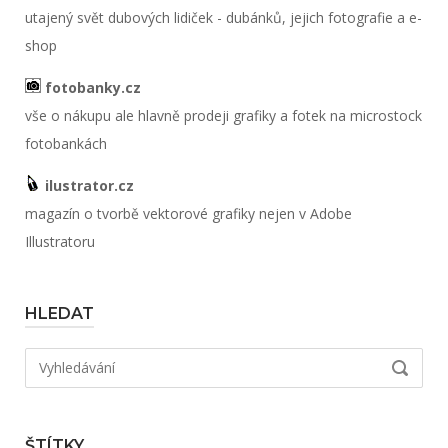
utajený svět dubových lidiček - dubánků, jejich fotografie a e-
shop
fotobanky.cz
vše o nákupu ale hlavně prodeji grafiky a fotek na microstock
fotobankách
ilustrator.cz
magazín o tvorbě vektorové grafiky nejen v Adobe
Illustratoru
HLEDAT
Hledat:
VYHLED
ŠTÍTKY