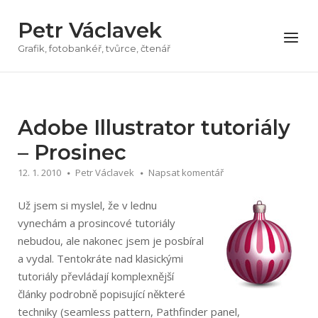
Přeskočit
Petr Václavek
na
Menu
obsah
Grafik, fotobankéř, tvůrce, čtenář
Adobe Illustrator tutoriály
– Prosinec
12. 1. 2010
Petr Václavek
Napsat komentář
Už jsem si myslel, že v lednu
vynechám a prosincové tutoriály
nebudou, ale nakonec jsem je posbíral
a vydal. Tentokráte nad klasickými
tutoriály převládají komplexnější
články podrobně popisující některé
techniky (seamless pattern, Pathfinder panel,