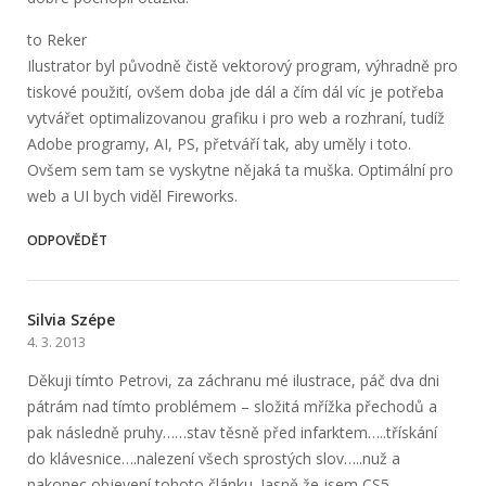
to Reker
Ilustrator byl původně čistě vektorový program, výhradně pro
tiskové použití, ovšem doba jde dál a čím dál víc je potřeba
vytvářet optimalizovanou grafiku i pro web a rozhraní, tudíž
Adobe programy, AI, PS, přetváří tak, aby uměly i toto.
Ovšem sem tam se vyskytne nějaká ta muška. Optimální pro
web a UI bych viděl Fireworks.
ODPOVĚDĚT
Silvia Szépe
4. 3. 2013
Děkuji tímto Petrovi, za záchranu mé ilustrace, páč dva dni
pátrám nad tímto problémem – složitá mřížka přechodů a
pak následně pruhy……stav těsně před infarktem…..třís­kání
do klávesnice….na­lezení všech sprostých slov…..nuž a
nakonec objevení tohoto článku. Jasně že jsem CS5