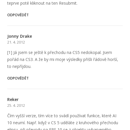
teprve poté kliknout na ten Resubmit.
ODPOVĚDĚT
Jonny Drake
21. 4. 2012
[1] Já jsem se ještě k přechodu na CS5 nedokopal. Jsem
pořád na CS3. A že by mi moje výsledky přišli řádově horší,
to nepříjdou.
ODPOVĚDĚT
Reker
25. 4. 2012
Čím vyšší verze, tím více to svádí používat funkce, které AI
10 neumí. Např. když v CS 5 uděláte z kruhového přechodu
elipsu, při převodu na EPS 10 se z objektu vybarveného