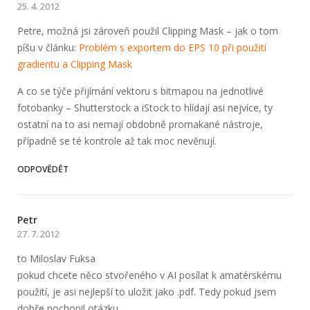
25. 4. 2012
Petre, možná jsi zároveň použil Clipping Mask – jak o tom
píšu v článku:
Problém s exportem do EPS 10 při použití
gradientu a Clipping Mask
A co se týče přijímání vektoru s bitmapou na jednotlivé
fotobanky – Shutterstock a iStock to hlídají asi nejvíce, ty
ostatní na to asi nemají obdobně promakané nástroje,
případně se té kontrole až tak moc nevěnují.
ODPOVĚDĚT
Petr
27. 7. 2012
to Miloslav Fuksa
pokud chcete něco stvořeného v AI posílat k amatérskému
použití, je asi nejlepší to uložit jako .pdf. Tedy pokud jsem
dobře pochopil otázku.