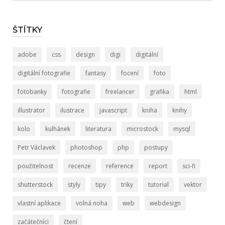
ŠTÍTKY
adobe
css
design
digi
digitální
digitální fotografie
fantasy
focení
foto
fotobanky
fotografie
freelancer
grafika
html
illustrator
ilustrace
javascript
kniha
knihy
kolo
kulhánek
literatura
microstock
mysql
Petr Václavek
photoshop
php
postupy
použitelnost
recenze
reference
report
sci-fi
shutterstock
styly
tipy
triky
tutorial
vektor
vlastní aplikace
volná noha
web
webdesign
začátečníci
čtení