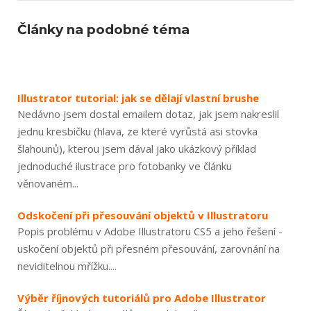
Články na podobné téma
Illustrator tutorial: jak se dělají vlastní brushe
Nedávno jsem dostal emailem dotaz, jak jsem nakreslil
jednu kresbičku (hlava, ze které vyrůstá asi stovka
šlahounů), kterou jsem dával jako ukázkový příklad
jednoduché ilustrace pro fotobanky ve článku
věnovaném...
Odskočení při přesouvání objektů v Illustratoru
Popis problému v Adobe Illustratoru CS5 a jeho řešení -
uskočení objektů při přesném přesouvání, zarovnání na
neviditelnou mřížku....
Výběr říjnových tutoriálů pro Adobe Illustrator