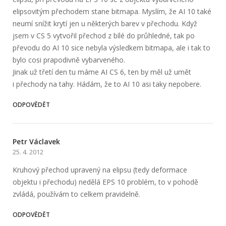
elipsovitým přechodem stane bitmapa. Myslím, že AI 10 také
neumí snížit krytí jen u některých barev v přechodu. Když
jsem v CS 5 vytvořil přechod z bílé do průhledné, tak po
převodu do AI 10 sice nebyla výsledkem bitmapa, ale i tak to
bylo cosi prapodivně vybarveného.
Jinak už třetí den tu máme AI CS 6, ten by měl už umět
i přechody na tahy. Hádám, že to AI 10 asi taky nepobere.
ODPOVĚDĚT
Petr Václavek
25. 4. 2012
Kruhový přechod upravený na elipsu (tedy deformace
objektu i přechodu) nedělá EPS 10 problém, to v pohodě
zvládá, používám to celkem pravidelně.
ODPOVĚDĚT