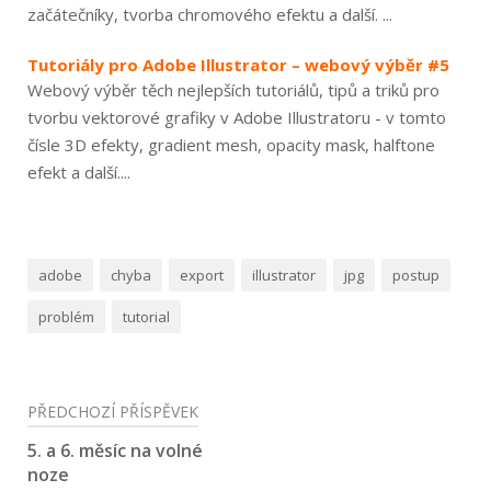
začátečníky, tvorba chromového efektu a další. ...
Tutoriály pro Adobe Illustrator – webový výběr #5
Webový výběr těch nejlepších tutoriálů, tipů a triků pro
tvorbu vektorové grafiky v Adobe Illustratoru - v tomto
čísle 3D efekty, gradient mesh, opacity mask, halftone
efekt a další....
adobe
chyba
export
illustrator
jpg
postup
problém
tutorial
Navigace
PŘEDCHOZÍ PŘÍSPĚVEK
pro
5. a 6. měsíc na volné
noze
příspěvek