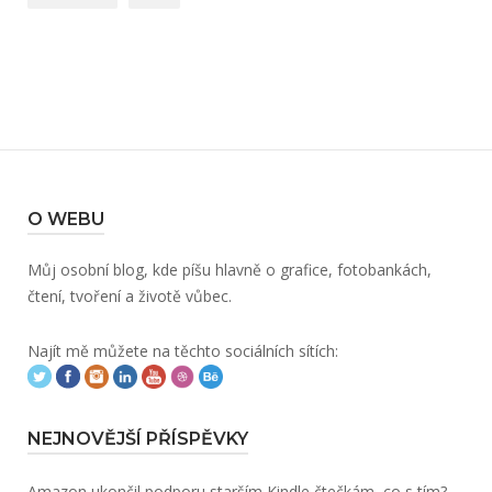
O WEBU
Můj osobní blog, kde píšu hlavně o grafice, fotobankách,
čtení, tvoření a životě vůbec.
Najít mě můžete na těchto sociálních sítích:
NEJNOVĚJŠÍ PŘÍSPĚVKY
Amazon ukončil podporu starším Kindle čtečkám, co s tím?