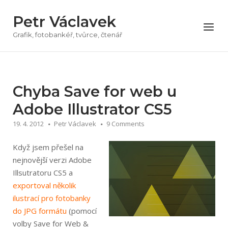
Přeskočit
Petr Václavek
na
Menu
obsah
Grafik, fotobankéř, tvůrce, čtenář
Chyba Save for web u
Adobe Illustrator CS5
19. 4. 2012
Petr Václavek
9 Comments
Když jsem přešel na
nejnovější verzi Adobe
Illsutratoru CS5 a
exportoval několik
ilustrací pro fotobanky
do JPG formátu
(pomocí
volby Save for Web &