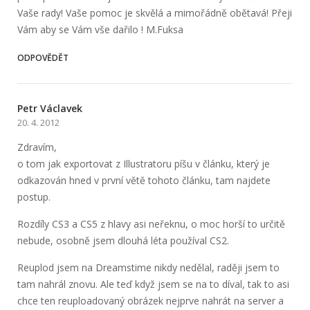
Vaše rady! Vaše pomoc je skvělá a mimořádně obětavá! Přeji
Vám aby se Vám vše dařilo ! M.Fuksa
ODPOVĚDĚT
Petr Václavek
20. 4. 2012
Zdravím,
o tom jak exportovat z Illustratoru píšu v článku, který je
odkazován hned v první větě tohoto článku, tam najdete
postup.
Rozdíly CS3 a CS5 z hlavy asi neřeknu, o moc horší to určitě
nebude, osobně jsem dlouhá léta používal CS2.
Reuplod jsem na Dreamstime nikdy nedělal, raději jsem to
tam nahrál znovu. Ale teď když jsem se na to díval, tak to asi
chce ten reuploadovaný obrázek nejprve nahrát na server a