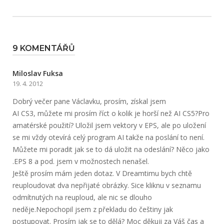
9 KOMENTÁŘŮ
Miloslav Fuksa
19. 4. 2012
Dobrý večer pane Václavku, prosím, získal jsem
AI CS3, můžete mi prosím říct o kolik je horší než AI CS5?Pro
amatérské použití? Uložil jsem vektory v EPS, ale po uložení
se mi vždy otevírá celý program AI takže na poslání to není.
Můžete mi poradit jak se to dá uložit na odeslání? Něco jako
.EPS 8 a pod. jsem v možnostech nenašel.
Ještě prosím mám jeden dotaz. V Dreamtimu bych chtě
reuploudovat dva nepřijaté obrázky. Sice kliknu v seznamu
odmítnutých na reuploud, ale nic se dlouho
neděje.Nepochopil jsem z překladu do češtiny jak
postupovat. Prosím jak se to dělá? Moc děkuji za Váš čas a