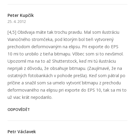
Peter Kupčík
25. 4. 2012
[4,5] Obidvaja máte tak trochu pravdu. Mal som ilustráciu
Vianočného stromčeka, pod ktorým bol tieň vytvorený
prechodom deformovaným na elipsu. Pri exporte do EPS
10 mi to urobilo z tieňa bitmapu. Vôbec som si to nevšimol.
Upozornil ma na to až Shutterstock, keď mi tú ilustráciu
neprijali z dôvodu, že obsahuje bitmapu. (Zaujímavé, že na
ostatných fotobankách v pohode prešla). Keď som pátral po
príčine a snažil som sa umelo vytvoriť bitmapu z prechodu
deformovaného na elipsu pri exporte do EPS 10, tak sa mi to
už viac krát nepodarilo.
ODPOVĚDĚT
Petr Václavek