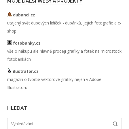
MOJE DALŠÍ WEBY A PROJEKTY
dubanci.cz
utajený svět dubových lidiček - dubánků, jejich fotografie a e-
shop
fotobanky.cz
vše o nákupu ale hlavně prodeji grafiky a fotek na microstock
fotobankách
ilustrator.cz
magazín o tvorbě vektorové grafiky nejen v Adobe
Illustratoru
HLEDAT
Hledat:
VYHLED