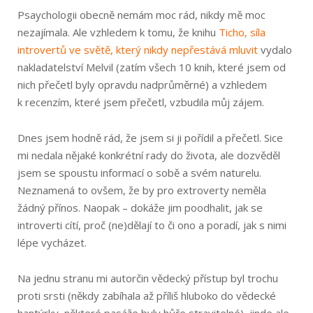
Psaychologii obecně nemám moc rád, nikdy mě moc
nezajímala. Ale vzhledem k tomu, že knihu
Ticho, síla
introvertů ve světě, který nikdy nepřestává mluvit
vydalo
nakladatelství Melvil (zatím všech 10 knih, které jsem od
nich přečetl byly opravdu nadprůměrné) a vzhledem
k recenzím, které jsem přečetl, vzbudila můj zájem.
Dnes jsem hodně rád, že jsem si ji pořídil a přečetl. Sice
mi nedala nějaké konkrétní rady do života, ale dozvěděl
jsem se spoustu informací o sobě a svém naturelu.
Neznamená to ovšem, že by pro extroverty neměla
žádný přínos. Naopak – dokáže jim poodhalit, jak se
introverti cítí, proč (ne)dělají to či ono a poradí, jak s nimi
lépe vycházet.
Na jednu stranu mi autorčin vědecký přístup byl trochu
proti srsti (někdy zabíhala až příliš hluboko do vědecké