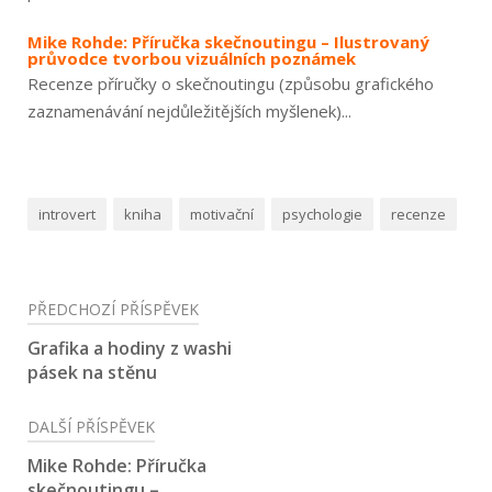
Mike Rohde: Příručka skečnoutingu – Ilustrovaný
průvodce tvorbou vizuálních poznámek
Recenze příručky o skečnoutingu (způsobu grafického
zaznamenávání nejdůležitějších myšlenek)...
introvert
kniha
motivační
psychologie
recenze
Navigace
PŘEDCHOZÍ PŘÍSPĚVEK
pro
Grafika a hodiny z washi
pásek na stěnu
příspěvek
DALŠÍ PŘÍSPĚVEK
Mike Rohde: Příručka
skečnoutingu –