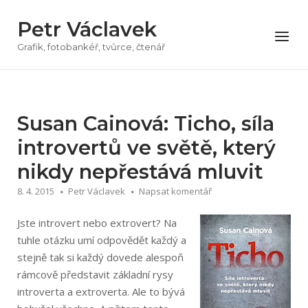
Přeskočit
Petr Václavek
na
Menu
obsah
Grafik, fotobankéř, tvůrce, čtenář
Susan Cainová: Ticho, síla
introvertů ve světě, který
nikdy nepřestává mluvit
8. 4. 2015
Petr Václavek
Napsat komentář
Jste introvert nebo extrovert? Na
tuhle otázku umí odpovědět každý a
stejně tak si každý dovede alespoň
rámcově představit základní rysy
introverta a extroverta. Ale to bývá