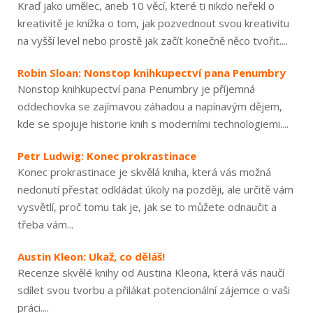
Kraď jako umělec, aneb 10 věcí, které ti nikdo neřekl o
kreativitě je knížka o tom, jak pozvednout svou kreativitu
na vyšší level nebo prostě jak začít konečně něco tvořit....
Robin Sloan: Nonstop knihkupectví pana Penumbry
Nonstop knihkupectví pana Penumbry je příjemná
oddechovka se zajímavou záhadou a napínavým dějem,
kde se spojuje historie knih s moderními technologiemi....
Petr Ludwig: Konec prokrastinace
Konec prokrastinace je skvělá kniha, která vás možná
nedonutí přestat odkládat úkoly na později, ale určitě vám
vysvětlí, proč tomu tak je, jak se to můžete odnaučit a
třeba vám...
Austin Kleon: Ukaž, co děláš!
Recenze skvělé knihy od Austina Kleona, která vás naučí
sdílet svou tvorbu a přilákat potencionální zájemce o vaši
práci....