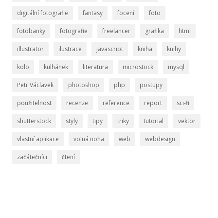
digitální fotografie
fantasy
focení
foto
fotobanky
fotografie
freelancer
grafika
html
illustrator
ilustrace
javascript
kniha
knihy
kolo
kulhánek
literatura
microstock
mysql
Petr Václavek
photoshop
php
postupy
použitelnost
recenze
reference
report
sci-fi
shutterstock
styly
tipy
triky
tutorial
vektor
vlastní aplikace
volná noha
web
webdesign
začátečníci
čtení