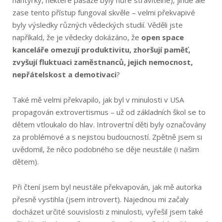
hantýrky, některé pasáže byly hůře stravitelné), jinde ale
zase tento přístup fungoval skvěle – velmi překvapivé
byly výsledky různých vědeckých studií. Věděli jste
napříkald, že je vědecky dokázáno, že
open space
kanceláře omezují produktivitu, zhoršují paměť,
zvyšují fluktuaci zaměstnanců, jejich nemocnost,
nepřátelskost a demotivaci
?
Také mě velmi překvapilo, jak byl v minulosti v USA
propagován extrovertismus – už od základních škol se to
dětem vtloukalo do hlav. Introvertní děti byly označovány
za problémové a s nejistou budoucností. Zpětně jsem si
uvědomil, že něco podobného se děje neustále (i našim
dětem).
Při čtení jsem byl neustále překvapován, jak mě autorka
přesně vystihla (jsem introvert). Najednou mi začaly
docházet určité souvislosti z minulosti, vyřešil jsem také