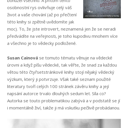
bohužel všechno. A přitom tento
osobnostní rys ovlivňuje celý váš
život a vaše chování (až po přečtení
této knihy si zpětně uvědomíte jak
moc). To, že jste introvert, neznamená jen že se neradi
předvádíte na veřejnosti, je toho kupodivu mnohem více
a všechno je to vědecky podložené.
Susan Cainová
se tomuto tématu věnuje na vědecké
úrovni a když píšu vědecké, tak věřte, že snad za každou
větou této čtyřsetstránkové knihy stojí nějaký vědecký
výzkum, který ji potvrzuje. Však také seznam použité
literatury tvoří celých 100 stránek závěru knihy a její
napsání autorce trvalo dlouhých sedum let. Síla co?
Autorka se touto problematikou zabývá a v podstatě se jí
i momentálně živí, takže ji má vskutku pečlivě probádanou.