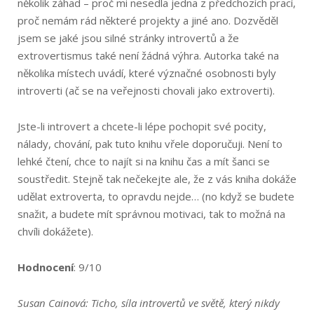
několik záhad – proč mi nesedla jedna z předchozích prací,
proč nemám rád některé projekty a jiné ano. Dozvěděl
jsem se jaké jsou silné stránky introvertů a že
extrovertismus také není žádná výhra. Autorka také na
několika místech uvádí, které význačné osobnosti byly
introverti (ač se na veřejnosti chovali jako extroverti).
Jste-li introvert a chcete-li lépe pochopit své pocity,
nálady, chování, pak tuto knihu vřele doporučuji. Není to
lehké čtení, chce to najít si na knihu čas a mít šanci se
soustředit. Stejně tak nečekejte ale, že z vás kniha dokáže
udělat extroverta, to opravdu nejde… (no když se budete
snažit, a budete mít správnou motivaci, tak to možná na
chvíli dokážete).
Hodnocení
: 9/10
Susan Cainová: Ticho, síla introvertů ve světě, který nikdy