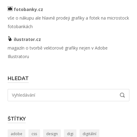
fotobanky.cz
vše o nákupu ale hlavně prodeji grafiky a fotek na microstock
fotobankách
ilustrator.cz
magazín o tvorbě vektorové grafiky nejen v Adobe
Illustratoru
HLEDAT
Hledat:
VYHLED
ŠTÍTKY
adobe
css
design
digi
digitální