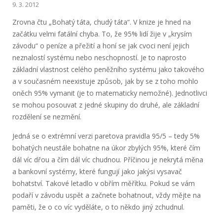
9. 3. 2012
Zrovna čtu „Bohatý táta, chudý táta“. V knize je hned na
začátku velmi fatální chyba. To, že 95% lidí žije v „krysím
závodu“ o peníze a přežití a honí se jak cvoci není jejich
neznalostí systému nebo neschopností. Je to naprosto
základní vlastnost celého peněžního systému jako takového
a v současném neexistuje způsob, jak by se z toho mohlo
oněch 95% vymanit (je to matematicky nemožné). Jednotlivci
se mohou posouvat z jedné skupiny do druhé, ale základní
rozdělení se nezmění.
Jedná se o extrémní verzi paretova pravidla 95/5 – tedy 5%
bohatých neustále bohatne na úkor zbylých 95%, které čím
dál víc dřou a čím dál víc chudnou. Příčinou je nekrytá měna
a bankovní systémy, které fungují jako jakýsi vysavač
bohatství. Takové letadlo v obřím měřítku. Pokud se vám
podaří v závodu uspět a začnete bohatnout, vždy mějte na
paměti, že o co víc vyděláte, o to někdo jiný zchudnul.