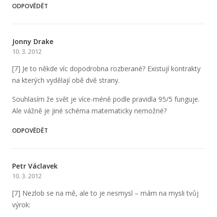
ODPOVĚDĚT
Jonny Drake
10. 3. 2012
[7] Je to někde víc dopodrobna rozberané? Existují kontrakty
na kterých vydělají obě dvě strany.
Souhlasím že svět je více-méně podle pravidla 95/5 funguje.
Ale vážně je jiné schéma matematicky nemožné?
ODPOVĚDĚT
Petr Václavek
10. 3. 2012
[7] Nezlob se na mě, ale to je nesmysl – mám na mysli tvůj
výrok: