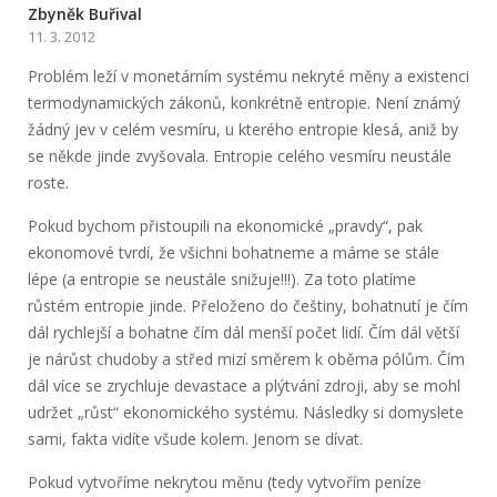
Zbyněk Buřival
11. 3. 2012
Problém leží v monetárním systému nekryté měny a existenci
termodynamických zákonů, konkrétně entropie. Není známý
žádný jev v celém vesmíru, u kterého entropie klesá, aniž by
se někde jinde zvyšovala. Entropie celého vesmíru neustále
roste.
Pokud bychom přistoupili na ekonomické „pravdy“, pak
ekonomové tvrdí, že všichni bohatneme a máme se stále
lépe (a entropie se neustále snižuje!!!). Za toto platíme
růstém entropie jinde. Přeloženo do češtiny, bohatnutí je čím
dál rychlejší a bohatne čím dál menší počet lidí. Čím dál větší
je nárůst chudoby a střed mizí směrem k oběma pólům. Čím
dál více se zrychluje devastace a plýtvání zdroji, aby se mohl
udržet „růst“ ekonomického systému. Následky si domyslete
sami, fakta vidíte všude kolem. Jenom se dívat.
Pokud vytvoříme nekrytou měnu (tedy vytvořím peníze