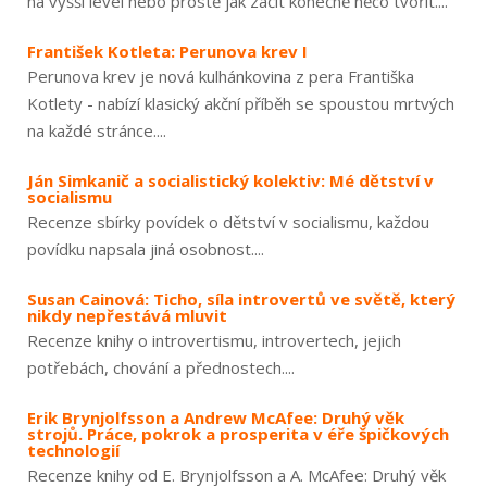
na vyšší level nebo prostě jak začít konečně něco tvořit....
František Kotleta: Perunova krev I
Perunova krev je nová kulhánkovina z pera Františka
Kotlety - nabízí klasický akční příběh se spoustou mrtvých
na každé stránce....
Ján Simkanič a socialistický kolektiv: Mé dětství v
socialismu
Recenze sbírky povídek o dětství v socialismu, každou
povídku napsala jiná osobnost....
Susan Cainová: Ticho, síla introvertů ve světě, který
nikdy nepřestává mluvit
Recenze knihy o introvertismu, introvertech, jejich
potřebách, chování a přednostech....
Erik Brynjolfsson a Andrew McAfee: Druhý věk
strojů. Práce, pokrok a prosperita v éře špičkových
technologií
Recenze knihy od E. Brynjolfsson a A. McAfee: Druhý věk