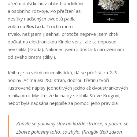
přečtu další knihu z oblasti podnikání
a osobního rozvoje. Po přečtení asi
desítky nadšených tweetů padla
volba na
Restart
. Trochu mi to
trvalo, než jsem ji sehnal, protože nejprve jsem chtěl
počkat na elektronickou Kindle verzi, ale ta doposud
nevznikla (škoda). Nakonec jsem ji dostal k narozeninám
od svého bratra (díky!).
Kniha je to velmi minimalistická, dá se přečíst za 2–3
hodiny. Ač má asi 280 stran, dobrou třetinu tvoří
ilustrované nápisy jednotlivých jedno až dvoustránkových
minikapitol. Myslím, že kniha by se líbila Steve Krugovi,
neboť byla napsána nejspíše za pomoci jeho pravidla:
Zbavte se poloviny slov na každé stránce, a potom se
zbavte poloviny toho, co zbylo.
(Krugův třetí zákon