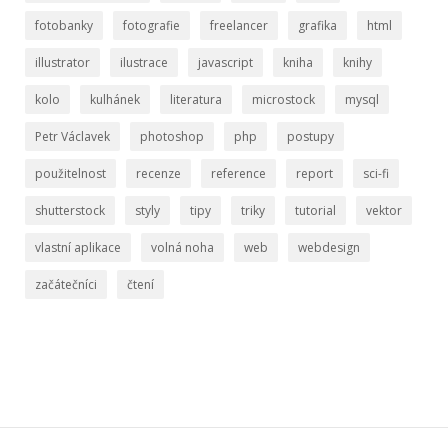
fotobanky
fotografie
freelancer
grafika
html
illustrator
ilustrace
javascript
kniha
knihy
kolo
kulhánek
literatura
microstock
mysql
Petr Václavek
photoshop
php
postupy
použitelnost
recenze
reference
report
sci-fi
shutterstock
styly
tipy
triky
tutorial
vektor
vlastní aplikace
volná noha
web
webdesign
začátečníci
čtení