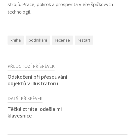
strojů. Práce, pokrok a prosperita v éře špičkových
technologií...
kniha
podnikání
recenze
restart
Navigace
PŘEDCHOZÍ PŘÍSPĚVEK
pro
Odskočení při přesouvání
objektů v Illustratoru
příspěvek
DALŠÍ PŘÍSPĚVEK
Těžká ztráta: odešla mi
klávesnice