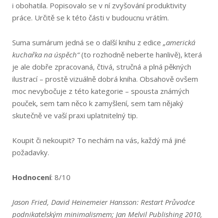
i obohatila. Popisovalo se v ní zvyšování produktivity
práce. Určitě se k této části v budoucnu vrátím.
Suma sumárum jedná se o další knihu z edice
„americká
kuchařka na úspěch“
(to rozhodně neberte hanlivě), která
je ale dobře zpracovaná, čtivá, stručná a plná pěkných
ilustrací – prostě vizuálně dobrá kniha. Obsahově ovšem
moc nevybočuje z této kategorie – spousta známých
pouček, sem tam něco k zamyšlení, sem tam nějaký
skutečně ve vaší praxi uplatnitelný tip.
Koupit či nekoupit? To nechám na vás, každý má jiné
požadavky.
Hodnocení
: 8/10
Jason Fried, David Heinemeier Hansson: Restart Průvodce
podnikatelským minimalismem; Jan Melvil Publishing 2010,