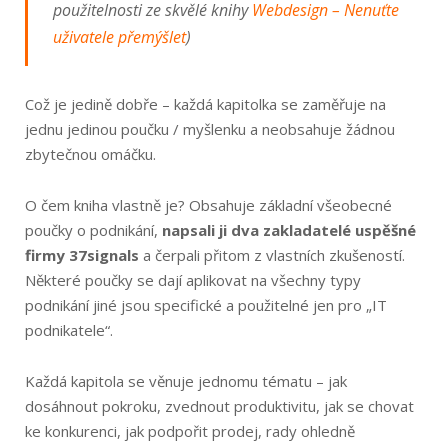
použitelnosti ze skvělé knihy
Webdesign – Nenuťte
uživatele přemýšlet
)
Což je jedině dobře – každá kapitolka se zaměřuje na
jednu jedinou poučku / myšlenku a neobsahuje žádnou
zbytečnou omáčku.
O čem kniha vlastně je? Obsahuje základní všeobecné
poučky o podnikání,
napsali ji dva zakladatelé uspěšné
firmy 37signals
a čerpali přitom z vlastních zkušeností.
Některé poučky se dají aplikovat na všechny typy
podnikání jiné jsou specifické a použitelné jen pro „IT
podnikatele“.
Každá kapitola se věnuje jednomu tématu – jak
dosáhnout pokroku, zvednout produktivitu, jak se chovat
ke konkurenci, jak podpořit prodej, rady ohledně