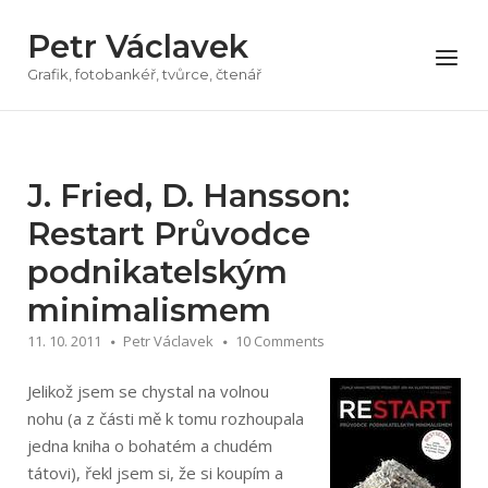
Přeskočit
Petr Václavek
na
Menu
obsah
Grafik, fotobankéř, tvůrce, čtenář
J. Fried, D. Hansson:
Restart Průvodce
podnikatelským
minimalismem
11. 10. 2011
Petr Václavek
10 Comments
Jelikož jsem se chystal na volnou
nohu (a z části mě k tomu rozhoupala
jedna kniha o bohatém a chudém
tátovi), řekl jsem si, že si koupím a