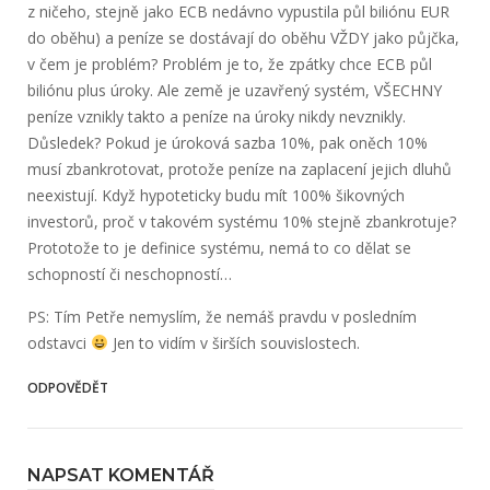
z ničeho, stejně jako ECB nedávno vypustila půl biliónu EUR
do oběhu) a peníze se dostávají do oběhu VŽDY jako půjčka,
v čem je problém? Problém je to, že zpátky chce ECB půl
biliónu plus úroky. Ale země je uzavřený systém, VŠECHNY
peníze vznikly takto a peníze na úroky nikdy nevznikly.
Důsledek? Pokud je úroková sazba 10%, pak oněch 10%
musí zbankrotovat, protože peníze na zaplacení jejich dluhů
neexistují. Když hypoteticky budu mít 100% šikovných
investorů, proč v takovém systému 10% stejně zbankrotuje?
Prototože to je definice systému, nemá to co dělat se
schopností či neschopností…
PS: Tím Petře nemyslím, že nemáš pravdu v posledním
odstavci
Jen to vidím v širších souvislostech.
ODPOVĚDĚT
NAPSAT KOMENTÁŘ