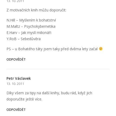
13. 10. 2011
Z motivačních knih můžu doporučit:
N.Hill – Myšlením k bohatstrví
M.Maltz – Psychokybernetika
E.Harv – Jak myslí milionáři
Y.RoB – Sebedůvěra
PS – u Bohatého táty jsem taky před dvěma lety začal
ODPOVĚDĚT
Petr Václavek
13. 10. 2011
Díky všem za tipy na další knihy, budu rád, když jich
doporučíte ještě více.
ODPOVĚDĚT