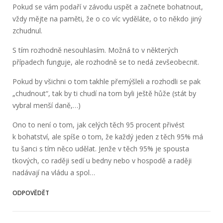
Pokud se vám podaří v závodu uspět a začnete bohatnout,
vždy mějte na paměti, že o co víc vyděláte, o to někdo jiný
zchudnul.
S tím rozhodně nesouhlasím. Možná to v některých
případech funguje, ale rozhodně se to nedá zevšeobecnit.
Pokud by všichni o tom takhle přemýšleli a rozhodli se pak
„chudnout“, tak by ti chudí na tom byli ještě hůže (stát by
vybral menší daně,…)
Ono to není o tom, jak celých těch 95 procent přivést
k bohatství, ale spíše o tom, že každý jeden z těch 95% má
tu šanci s tím něco udělat. Jenže v těch 95% je spousta
tkových, co raději sedí u bedny nebo v hospodě a raději
nadávají na vládu a spol…
ODPOVĚDĚT