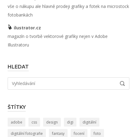
vše o nákupu ale hlavně prodeji grafiky a fotek na microstock
fotobankách
ilustrator.cz
magazín o tvorbě vektorové grafiky nejen v Adobe
Illustratoru
HLEDAT
Hledat:
VYHLED
ŠTÍTKY
adobe
css
design
digi
digitální
digitální fotografie
fantasy
focení
foto