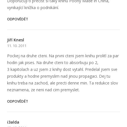
Doporučuji ti přečíst si taky knihu Poorly Made in China,
vynikající knížka o podnikání.
ODPOVĚDĚT
Jiří Knesl
11. 10. 2011
Pockej na druhe cteni. Na prvni cteni jsem knihu prolitl za par
hodin jak pises. Na druhe cteni to absorbuju po 2,
3 kapitolach a uz jsem z knihy dost vytahl. Predelal jsem sve
produkty a hodne premyslim nad jinou propagaci. Dej tu
knihu treba na zachod, ale precti denne min. Ta redukce slov
neznamena, ze neni nad cim premyslet.
ODPOVĚDĚT
i3alda