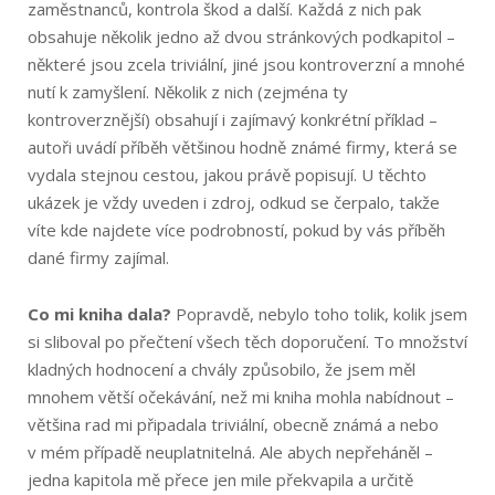
zaměstnanců, kontrola škod a další. Každá z nich pak
obsahuje několik jedno až dvou stránkových podkapitol –
některé jsou zcela triviální, jiné jsou kontroverzní a mnohé
nutí k zamyšlení. Několik z nich (zejména ty
kontroverznější) obsahují i zajímavý konkrétní příklad –
autoři uvádí příběh většinou hodně známé firmy, která se
vydala stejnou cestou, jakou právě popisují. U těchto
ukázek je vždy uveden i zdroj, odkud se čerpalo, takže
víte kde najdete více podrobností, pokud by vás příběh
dané firmy zajímal.
Co mi kniha dala?
Popravdě, nebylo toho tolik, kolik jsem
si sliboval po přečtení všech těch doporučení. To množství
kladných hodnocení a chvály způsobilo, že jsem měl
mnohem větší očekávání, než mi kniha mohla nabídnout –
většina rad mi připadala triviální, obecně známá a nebo
v mém případě neuplatnitelná. Ale abych nepřeháněl –
jedna kapitola mě přece jen mile překvapila a určitě