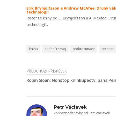
Erik Brynjolfsson a Andrew McAfee: Druhý věk
technologií
Recenze knihy od E. Brynjolfsson a A. McAfee: Druh
technologií...
kniha
osobní rozvoj
prokrastinace
recenze
PŘEDCHOZÍ PŘÍSPĚVEK
Navigace
Robin Sloan: Nonstop knihkupectví pana P
pro
příspěvek
Petr Václavek
Zobrazit příspěvky od Petr Václavek