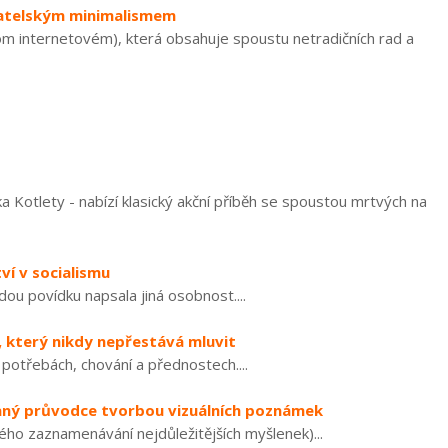
ikatelským minimalismem
om internetovém), která obsahuje spoustu netradičních rad a
a Kotlety - nabízí klasický akční příběh se spoustou mrtvých na
ví v socialismu
dou povídku napsala jiná osobnost....
ě, který nikdy nepřestává mluvit
 potřebách, chování a přednostech....
vaný průvodce tvorbou vizuálních poznámek
ho zaznamenávání nejdůležitějších myšlenek)...