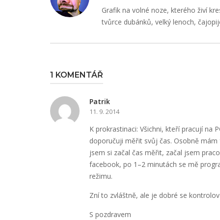
Grafik na volné noze, kterého živí kre
tvůrce dubánků, velký lenoch, čajopij
1 KOMENTÁŘ
Patrik
11. 9. 2014
K prokrastinaci: Všichni, kteří pracují na
doporučuji měřit svůj čas. Osobně mám fr
jsem si začal čas měřit, začal jsem pracova
facebook, po 1–2 minutách se mě program 
režimu.
Zní to zvláštně, ale je dobré se kontrolov
S pozdravem