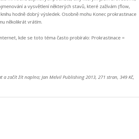
ojmenování a vysvětlení některých stavů, které zažívám (flow,
 na knihu hodně dobrý výsledek. Osobně mohu Konec prokrastinace
nu několikrát vrátím.
 internet, kde se toto téma často probíralo: Prokrastinace =
 a začít žít naplno; Jan Melvil Publishing 2013, 271 stran, 349 Kč,