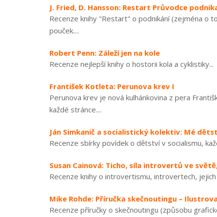
J. Fried, D. Hansson: Restart Průvodce podn
Recenze knihy "Restart" o podnikání (zejména o t
pouček....
Robert Penn: Záleží jen na kole
Recenze nejlepší knihy o hostorii kola a cyklistiky...
František Kotleta: Perunova krev I
Perunova krev je nová kulhánkovina z pera Františk
každé stránce....
Ján Simkanič a socialistický kolektiv: Mé dětst
Recenze sbírky povídek o dětství v socialismu, kaž
Susan Cainová: Ticho, síla introvertů ve svět
Recenze knihy o introvertismu, introvertech, jejich
Mike Rohde: Příručka skečnoutingu – Ilustro
Recenze příručky o skečnoutingu (způsobu grafické