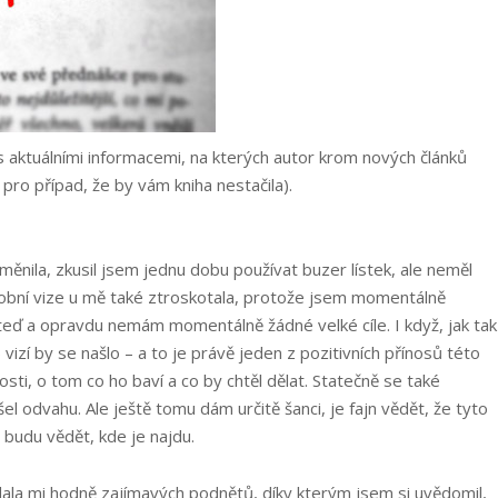
 aktuálními informacemi, na kterých autor krom nových článků
pro případ, že by vám kniha nestačila).
nila, zkusil jsem jednu dobu používat buzer lístek, ale neměl
sobní vize u mě také ztroskotala, protože jsem momentálně
 teď a opravdu nemám momentálně žádné velké cíle. I když, jak tak
vizí by se našlo – a to je právě jeden z pozitivních přínosů této
sti, o tom co ho baví a co by chtěl dělat. Statečně se také
el odvahu. Ale ještě tomu dám určitě šanci, je fajn vědět, že tyto
 budu vědět, kde je najdu.
dala mi hodně zajímavých podnětů, díky kterým jsem si uvědomil,