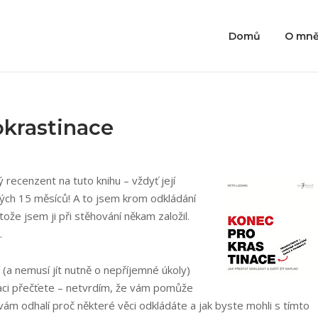
Domů
O mn
okrastinace
recenzent na tuto knihu – vždyť její
ných 15 měsíců! A to jsem krom odkládání
tože jsem ji při stěhování někam založil.
.
(a nemusí jít nutně o nepříjemné úkoly)
aci přečťete – netvrdím, že vám pomůže
ě vám odhalí proč některé věci odkládáte a jak byste mohli s tímto