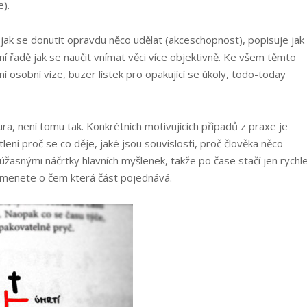
).
 jak se donutit opravdu něco udělat (akceschopnost), popisuje jak
ní řadě jak se naučit vnímat věci více objektivně. Ke všem těmto
í osobní vize, buzer lístek pro opakující se úkoly, todo-today
tura, není tomu tak. Konkrétních motivujících případů z praxe je
ní proč se co děje, jaké jsou souvislosti, proč člověka něco
úžasnými náčrtky hlavních myšlenek, takže po čase stačí jen rychl
omenete o čem která část pojednává.