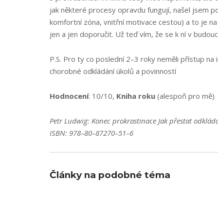
jak některé procesy opravdu fungují, našel jsem p
komfortní zóna, vnitřní motivace cestou) a to je
jen a jen doporučit. Už teď vím, že se k ní v budouc
P.S. Pro ty co poslední 2–3 roky neměli přístup na
chorobné odkládání úkolů a povinností
Hodnocení
: 10/10,
Kniha roku
(alespoň pro mě)
Petr Ludwig: Konec prokrastinace Jak přestat odkládat
ISBN: 978–80–87270–51–6
Články na podobné téma