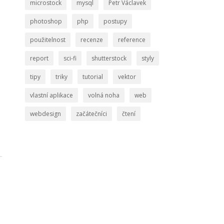
microstock
mysql
Petr Václavek
photoshop
php
postupy
použitelnost
recenze
reference
report
sci-fi
shutterstock
styly
tipy
triky
tutorial
vektor
vlastní aplikace
volná noha
web
webdesign
začátečníci
čtení