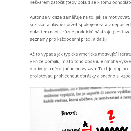
nešvarem zatočit (tedy pokud se k tomu odhodláte
Autor se v knize zaměřuje na to, jak se motivovat,
si získat a hlavně udržet spokojenost a v neposled
oblastem nabízí různé praktické nástroje (sestaven
seznamy pro každodenní práci, a další).
Ač to vypadá jak typická americká motivující litera
v knize pomálu, místo toho obsahuje mnohá vysvětle
motivuje a něco jiného ho vysává. Text je doplněn 
prolistovat, prohlédnout obrázky a snadno si vzp