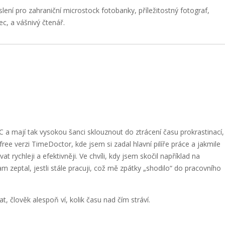
slení pro zahraniční microstock fotobanky, příležitostný fotograf,
ec, a vášnivý čtenář.
 PC a mají tak vysokou šanci sklouznout do ztrácení času prokrastinací,
ee verzi TimeDoctor, kde jsem si zadal hlavní pilíře práce a jakmile
t rychleji a efektivněji. Ve chvíli, kdy jsem skočil například na
zeptal, jestli stále pracuji, což mě zpátky „shodilo“ do pracovního
at, člověk alespoň ví, kolik času nad čím stráví.