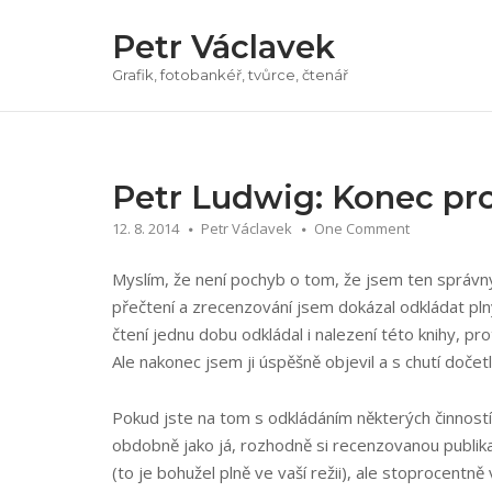
Přeskočit
Petr Václavek
na
obsah
Grafik, fotobankéř, tvůrce, čtenář
Petr Ludwig: Konec pr
12. 8. 2014
Petr Václavek
One Comment
Myslím, že není pochyb o tom, že jsem ten správný 
přečtení a zrecenzování jsem dokázal odkládat pl
čtení jednu dobu odkládal i nalezení této knihy, pro
Ale nakonec jsem ji úspěšně objevil a s chutí dočetl
Pokud jste na tom s odkládáním některých činností 
obdobně jako já, rozhodně si recenzovanou publik
(to je bohužel plně ve vaší režii), ale stoprocentn