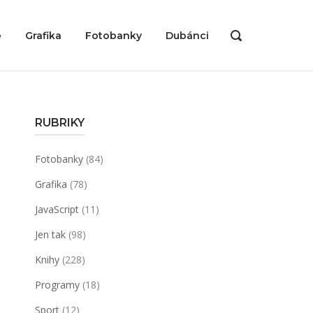
ě
Grafika
Fotobanky
Dubánci
OPEN
SEARCH
BAR
RUBRIKY
Fotobanky
(84)
Grafika
(78)
JavaScript
(11)
Jen tak
(98)
Knihy
(228)
Programy
(18)
Sport
(12)