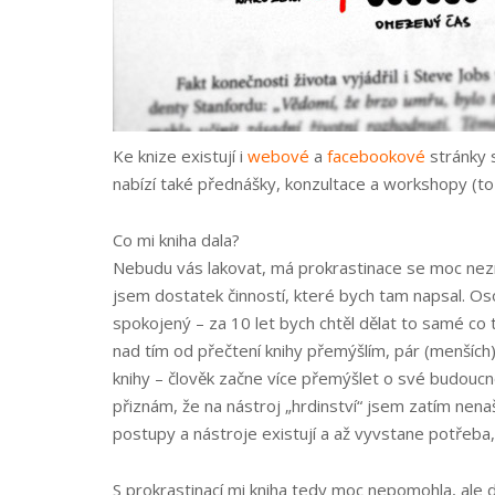
Ke knize existují i
webové
a
facebookové
stránky s
nabízí také přednášky, konzultace a workshopy (to 
Co mi kniha dala?
Nebudu vás lakovat, má prokrastinace se moc nezmě
jsem dostatek činností, které bych tam napsal. O
spokojený – za 10 let bych chtěl dělat to samé co
nad tím od přečtení knihy přemýšlím, pár (menších) 
knihy – člověk začne více přemýšlet o své budoucno
přiznám, že na nástroj „hrdinství“ jsem zatím nenaš
postupy a nástroje existují a až vyvstane potřeba,
S prokrastinací mi kniha tedy moc nepomohla, ale 