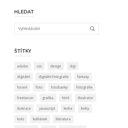
HLEDAT
Hledat:
VYHLEDÁVÁNÍ
ŠTÍTKY
adobe
css
design
digi
digitální
digitální fotografie
fantasy
focení
foto
fotobanky
fotografie
freelancer
grafika
html
illustrator
ilustrace
javascript
kniha
knihy
kolo
kulhánek
literatura