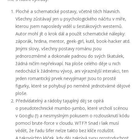
Ploché a schematické postavy, včetně těch hlavních.
Všechny zůstávají jen u psychologického náčrtu v míře,
kterou jsem naposledy viděl u šestákových westernů.
Autor mohl jít o krok dál a použít schematické nálepky:
záporák, hrdina, mentor, geek-girl, kutil, book-hacker atd.
Jinými slovy, všechny postavy románu jsou
jednorozměrné a dokonale padnou do svých škatulek,
žádná ničím nepřekvapí. Na ploše celého děje u nich
nedochází k žádnému vývoji, ani výraznější interakci, ten
jeden romantický prvek nevyjímaje! Jsou to prostě
figurky, které se pohybují po neméně jednotvárné dějové
ploše.
Předvídatelný a rádoby tajuplný děj se opírá
o pseudotechnické mumbo-jumbo, které vrcholí scénou
v Googlu (!) a nesmyslným pokusem o rozlousknutí kódu
pomocí brute-force v cloudu. WTF?! Snad i laik musí
vědět, že řadu šifer nelze takto bez klíče rozluštit.
A takovýchto kliček, kdy děj zakrývá svou prostoduchost