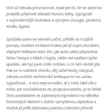
Více už nebudu prozrazovat, snad jen to, že se autorovi
podařilo příjemně skloubit historii, knihy, typografii
s nejmodernější technikou a vývojem (Google, pirátství,
Kindle, Apple)
Zpočátku jsem se nemohl začíst, příběh se rozjíždí
pomalu, chvílemi mi hlavní hrdina (ať už svým chováním,
vtipnými hláškami nebo tím, jak autor píše) připomínal
Nicka Twispa z Mládí v hajzlu, takže mé nadšení spíše
upadalo, ale byl jsem stále zvědav, o co tam vlstně jde.
Pak se to naštěstí zlomilo, děj začal hezky odsýpat,
záhada nočních návštěvníků knihkupectví se začala
vyjasňovat… a více neprozradím, ať z toho také něco
máte. Jen neočekávejte nic propracovaného, je to lehké
čtivo poskládané ze zajímavých ingrediencí na několika
historických faktech s dobře vymyšlenou zápletkou a
možná až příliš dokonalou pointou (všechno přesně