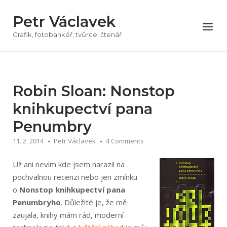
Přeskočit
Petr Václavek
na
Menu
obsah
Grafik, fotobankéř, tvůrce, čtenář
Robin Sloan: Nonstop
knihkupectví pana
Penumbry
11. 2. 2014
Petr Václavek
4 Comments
Už ani nevím kde jsem narazil na
pochvalnou recenzi nebo jen zmínku
o
Nonstop knihkupectví pana
Penumbryho
. Důležité je, že mě
zaujala, knihy mám rád, moderní