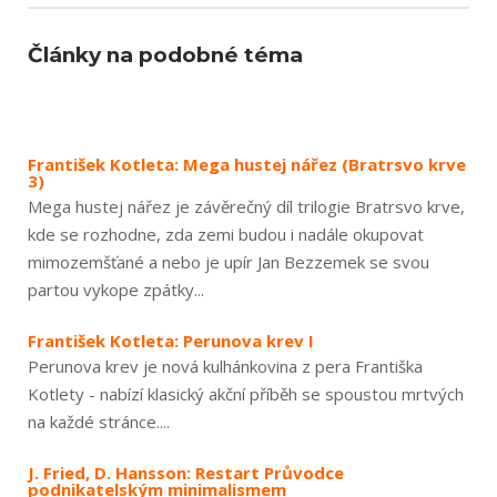
Články na podobné téma
František Kotleta: Mega hustej nářez (Bratrsvo krve
3)
Mega hustej nářez je závěrečný díl trilogie Bratrsvo krve,
kde se rozhodne, zda zemi budou i nadále okupovat
mimozemšťané a nebo je upír Jan Bezzemek se svou
partou vykope zpátky...
František Kotleta: Perunova krev I
Perunova krev je nová kulhánkovina z pera Františka
Kotlety - nabízí klasický akční příběh se spoustou mrtvých
na každé stránce....
J. Fried, D. Hansson: Restart Průvodce
podnikatelským minimalismem