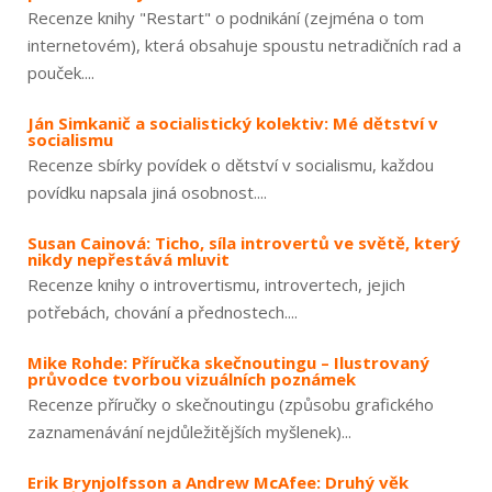
Recenze knihy "Restart" o podnikání (zejména o tom
internetovém), která obsahuje spoustu netradičních rad a
pouček....
Ján Simkanič a socialistický kolektiv: Mé dětství v
socialismu
Recenze sbírky povídek o dětství v socialismu, každou
povídku napsala jiná osobnost....
Susan Cainová: Ticho, síla introvertů ve světě, který
nikdy nepřestává mluvit
Recenze knihy o introvertismu, introvertech, jejich
potřebách, chování a přednostech....
Mike Rohde: Příručka skečnoutingu – Ilustrovaný
průvodce tvorbou vizuálních poznámek
Recenze příručky o skečnoutingu (způsobu grafického
zaznamenávání nejdůležitějších myšlenek)...
Erik Brynjolfsson a Andrew McAfee: Druhý věk