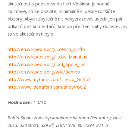
skutečnost s popisovanou fikcí. Většinou je hodně
zajímavé, co se dozvíte, minimálně si pěkně rozšíříte
obzory. Abych zbytečně nic nevyzrazoval, uvedu jen pár
odkazů bez komentářů, kde po přečtení knihy dozvíte, jak
to ve skutečnosti bylo:
http://en.wiki­pedia.org/…ces­co_Griffo
http://en.wiki­pedia.org/…dus_Ma­nutius
http://en.wiki­pedia.org/…of_Ap­ple_Inc
.
http://en.wiki­pedia.org/wiki­/Bembo
http://www.my­fonts.com/…es­co_Griffo/
http://www.iden­tifont.com/show?6OZ
Hodnocení
: 10/10
Robin Sloan: Nonstop knihkupectví pana Penumbry; Host
2013, 320 stran, 329 Kč, ISBN: 978–80–7294–821–5