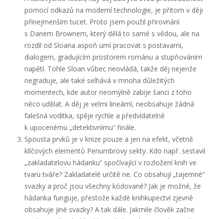
pomocí odkazů na moderní technologie, je přitom v ději
přinejmenším tucet. Proto jsem použil přirovnání
s Danem Brownem, který dělá to samé s vědou, ale na
rozdíl od Sloana aspoň umí pracovat s postavami,
dialogem, gradujícím prostorem románu a stupňováním
napětí. Tohle Sloan vůbec neovládá, takže děj nejenže
negraduje, ale také selhává v mnoha důležitých
momentech, kde autor neomylně zabije šanci z toho
něco udělat. A děj je velmi lineární, neobsahuje žádná
falešná vodítka, spěje rychle a předvídatelně
k upocenému „detektivnímu“ finále.
Spousta prvků je v knize pouze a jen na efekt, včetně
klíčových elementů Penumbrovy sekty. Kdo např. sestavil
„zakladatelovu hádanku“ spočívající v rozložení knih ve
tvaru tváře? Zakladatelé určitě ne. Co obsahují „tajemné“
svazky a proč jsou všechny kódované? Jak je možné, že
hádanka funguje, přestože každé knihkupectví zjevně
obsahuje jiné svazky? A tak dále. Jakmile člověk začne