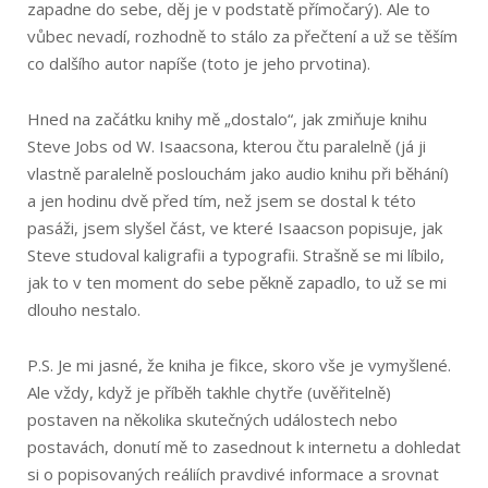
zapadne do sebe, děj je v podstatě přímočarý). Ale to
vůbec nevadí, rozhodně to stálo za přečtení a už se těším
co dalšího autor napíše (toto je jeho prvotina).
Hned na začátku knihy mě „dostalo“, jak zmiňuje knihu
Steve Jobs od W. Isaacsona, kterou čtu paralelně (já ji
vlastně paralelně poslouchám jako audio knihu při běhání)
a jen hodinu dvě před tím, než jsem se dostal k této
pasáži, jsem slyšel část, ve které Isaacson popisuje, jak
Steve studoval kaligrafii a typografii. Strašně se mi líbilo,
jak to v ten moment do sebe pěkně zapadlo, to už se mi
dlouho nestalo.
P.S. Je mi jasné, že kniha je fikce, skoro vše je vymyšlené.
Ale vždy, když je příběh takhle chytře (uvěřitelně)
postaven na několika skutečných událostech nebo
postavách, donutí mě to zasednout k internetu a dohledat
si o popisovaných reáliích pravdivé informace a srovnat