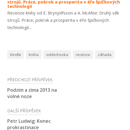
strojů. Práce, pokrok a prosperita v éře špičkových
technologií
Recenze knihy od E. Brynjolfsson a A. McAfee: Druhý věk
strojů. Práce, pokrok a prosperita v éře špičkových
technologií...
Kindle
kniha
oddechovka
recenze
záhada
Navigace
PŘEDCHOZÍ PŘÍSPĚVEK
pro
Podzim a zima 2013 na
volné noze
příspěvek
DALŠÍ PŘÍSPĚVEK
Petr Ludwig: Konec
prokrastinace