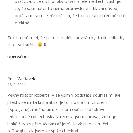
uvažovat více do hloubky o těchto elementech, zjistí jen
to, že sám autor to nemá promyšlené a hlavní důvod,
proč tam jsou, je zřejmě ten, že to na prví pohled působí
efektně.
Trochu mě mrzí, že jsem si nedělal poznámky, tahle kniha by
si to zasloužila!
R.
ODPOVĚDĚT
Petr Václavek
16. 2. 2014
Pěkný rozbor Roberte! A se vším v podstatě souhlasím, ale
přesto se mi ta kniha líbila. Je to možná tím oborem
(typografie), možná tím, že mám občas rád takové
jednoduché oddechovky (v recenzi jsem varoval, že to je
lehké čtivo s přímočarým dějem)- když jsem tam četl
o Googlu, tak jsem se spíše chechtal.