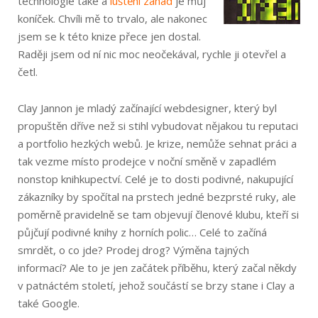
technologie také a
luštění záhad
je můj
koníček. Chvíli mě to trvalo, ale nakonec
jsem se k této knize přece jen dostal.
Raději jsem od ní nic moc neočekával, rychle ji otevřel a
četl.
Clay Jannon je mladý začínající webdesigner, který byl
propuštěn dříve než si stihl vybudovat nějakou tu reputaci
a portfolio hezkých webů. Je krize, nemůže sehnat práci a
tak vezme místo prodejce v noční směně v zapadlém
nonstop knihkupectví. Celé je to dosti podivné, nakupující
zákazníky by spočítal na prstech jedné bezprsté ruky, ale
poměrně pravidelně se tam objevují členové klubu, kteří si
půjčují podivné knihy z horních polic… Celé to začíná
smrdět, o co jde? Prodej drog? Výměna tajných
informací? Ale to je jen začátek příběhu, který začal někdy
v patnáctém století, jehož součástí se brzy stane i Clay a
také Google.