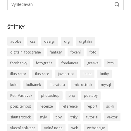
Hledat:
VYHLED
ŠTÍTKY
adobe
css
design
digi
digitální
digitální fotografie
fantasy
focení
foto
fotobanky
fotografie
freelancer
grafika
html
illustrator
ilustrace
javascript
kniha
knihy
kolo
kulhánek
literatura
microstock
mysql
Petr Václavek
photoshop
php
postupy
použitelnost
recenze
reference
report
sci-fi
shutterstock
styly
tipy
triky
tutorial
vektor
vlastní aplikace
volná noha
web
webdesign