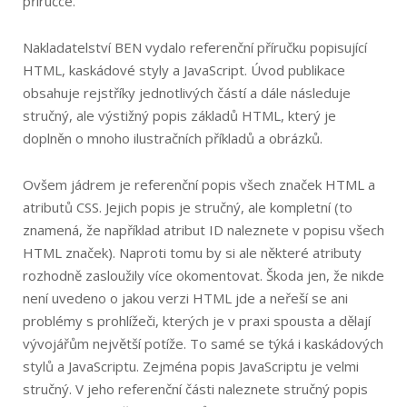
příručce.
Nakladatelství BEN vydalo referenční příručku popisující
HTML, kaskádové styly a JavaScript. Úvod publikace
obsahuje rejstříky jednotlivých částí a dále následuje
stručný, ale výstižný popis základů HTML, který je
doplněn o mnoho ilustračních příkladů a obrázků.
Ovšem jádrem je referenční popis všech značek HTML a
atributů CSS. Jejich popis je stručný, ale kompletní (to
znamená, že například atribut ID naleznete v popisu všech
HTML značek). Naproti tomu by si ale některé atributy
rozhodně zasloužily více okomentovat. Škoda jen, že nikde
není uvedeno o jakou verzi HTML jde a neřeší se ani
problémy s prohlížeči, kterých je v praxi spousta a dělají
vývojářům největší potíže. To samé se týká i kaskádových
stylů a JavaScriptu. Zejména popis JavaScriptu je velmi
stručný. V jeho referenční části naleznete stručný popis