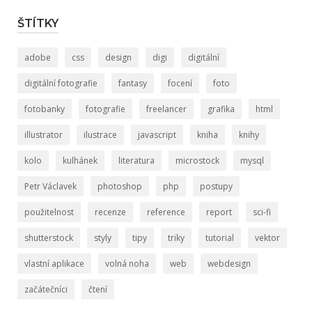
ŠTÍTKY
adobe
css
design
digi
digitální
digitální fotografie
fantasy
focení
foto
fotobanky
fotografie
freelancer
grafika
html
illustrator
ilustrace
javascript
kniha
knihy
kolo
kulhánek
literatura
microstock
mysql
Petr Václavek
photoshop
php
postupy
použitelnost
recenze
reference
report
sci-fi
shutterstock
styly
tipy
triky
tutorial
vektor
vlastní aplikace
volná noha
web
webdesign
začátečníci
čtení