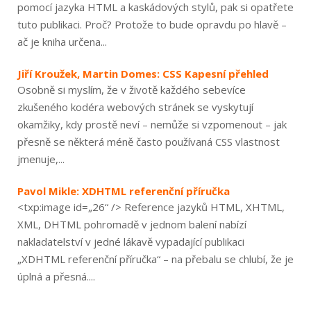
pomocí jazyka HTML a kaskádových stylů, pak si opatřete
tuto publikaci. Proč? Protože to bude opravdu po hlavě –
ač je kniha určena...
Jiří Kroužek, Martin Domes: CSS Kapesní přehled
Osobně si myslím, že v životě každého sebevíce
zkušeného kodéra webových stránek se vyskytují
okamžiky, kdy prostě neví – nemůže si vzpomenout – jak
přesně se některá méně často používaná CSS vlastnost
jmenuje,...
Pavol Mikle: XDHTML referenční příručka
<txp:image id=„26“ /> Reference jazyků HTML, XHTML,
XML, DHTML pohromadě v jednom balení nabízí
nakladatelství v jedné lákavě vypadající publikaci
„XDHTML referenční příručka“ – na přebalu se chlubí, že je
úplná a přesná....