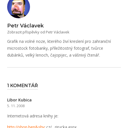
Petr Václavek
Zobrazit příspěvky od Petr Václavek
Grafik na volné noze, kterého živí kreslení pro zahraniční
microstock fotobanky, příležitostný fotograf, tvůrce
dubánků, velký lenoch, čajopijec, a vášnivý čtenář.
1 KOMENTÁŘ
Libor Kubica
5. 11. 2008
Internetová adresa knihy je:
http://shop.ben&shy
;.cz/…rirucka.as­px