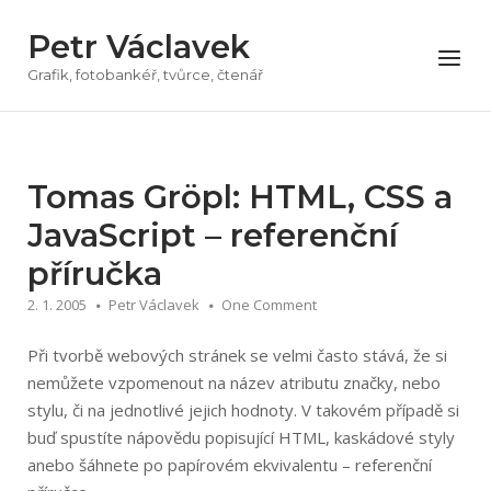
Přeskočit
Petr Václavek
na
Menu
obsah
Grafik, fotobankéř, tvůrce, čtenář
Tomas Gröpl: HTML, CSS a
JavaScript – referenční
příručka
2. 1. 2005
Petr Václavek
One Comment
Při tvorbě webových stránek se velmi často stává, že si
nemůžete vzpomenout na název atributu značky, nebo
stylu, či na jednotlivé jejich hodnoty. V takovém případě si
buď spustíte nápovědu popisující HTML, kaskádové styly
anebo šáhnete po papírovém ekvivalentu – referenční