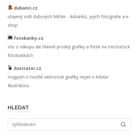
dubanci.cz
utajený svět dubových lidiček - dubánků, jejich fotografie a e-
shop
fotobanky.cz
vše o nákupu ale hlavně prodeji grafiky a fotek na microstock
fotobankách
ilustrator.cz
magazín o tvorbě vektorové grafiky nejen v Adobe
Illustratoru
HLEDAT
Hledat:
VYHLED