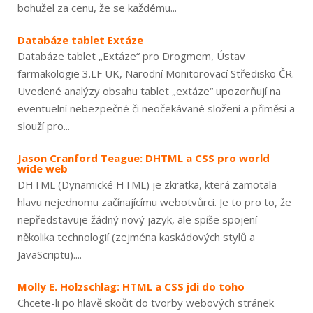
bohužel za cenu, že se každému...
Databáze tablet Extáze
Databáze tablet „Extáze“ pro Drogmem, Ústav
farmakologie 3.LF UK, Narodní Monitorovací Středisko ČR.
Uvedené analýzy obsahu tablet „extáze“ upozorňují na
eventuelní nebezpečné či neočekávané složení a příměsi a
slouží pro...
Jason Cranford Teague: DHTML a CSS pro world
wide web
DHTML (Dynamické HTML) je zkratka, která zamotala
hlavu nejednomu začínajícímu webotvůrci. Je to pro to, že
nepředstavuje žádný nový jazyk, ale spíše spojení
několika technologií (zejména kaskádových stylů a
JavaScriptu)....
Molly E. Holzschlag: HTML a CSS jdi do toho
Chcete-li po hlavě skočit do tvorby webových stránek