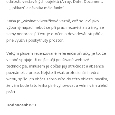
událostí, vestavěných objektů (Array, Date, Document,
…), příkazů a několika málo funkcí.
Kniha je „vázána“ v kroužkové vazbě, což se jeví jako
výborný nápad, neboť se při práci nezavírá a stránky se
samy neobracejí. Text je otočen o devadesát stupňů a
plně využívá poskytnutý prostor.
Velkým plusem recenzované referenční příručky je to, že
v sobě spojuje tři nejčastěji používané webové
technologie, mínusem je občas její stručnost a absence
poznámek z praxe. Nejste-li však profesionální tvůrci
webu, spíše jen občas zabrousíte do této oblasti, myslím,
že vám bude tato kniha plně vyhovovat a velmi vám ulehčí
práci.
Hodnocení:
8/10