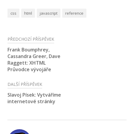
css
html
javascript
reference
Navigace
PŘEDCHOZÍ PŘÍSPĚVEK
pro
Frank Boumphrey,
Cassandra Greer, Dave
příspěvek
Raggett: XHTML
Průvodce vývojáře
DALŠÍ PŘÍSPĚVEK
Slavoj Písek: Vytváříme
internetové stránky