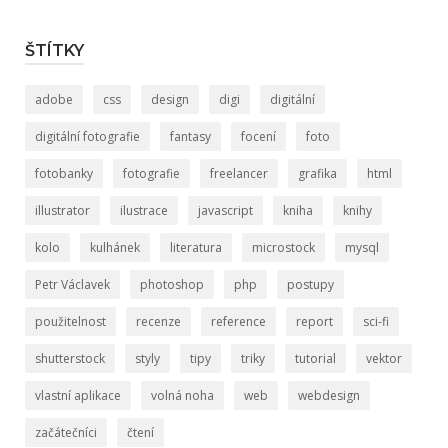
ŠTÍTKY
adobe
css
design
digi
digitální
digitální fotografie
fantasy
focení
foto
fotobanky
fotografie
freelancer
grafika
html
illustrator
ilustrace
javascript
kniha
knihy
kolo
kulhánek
literatura
microstock
mysql
Petr Václavek
photoshop
php
postupy
použitelnost
recenze
reference
report
sci-fi
shutterstock
styly
tipy
triky
tutorial
vektor
vlastní aplikace
volná noha
web
webdesign
začátečníci
čtení