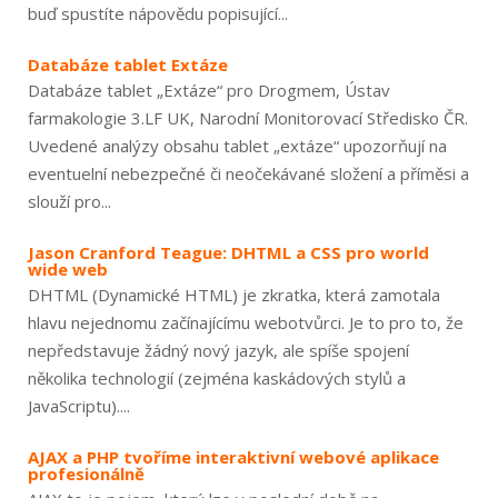
buď spustíte nápovědu popisující...
Databáze tablet Extáze
Databáze tablet „Extáze“ pro Drogmem, Ústav
farmakologie 3.LF UK, Narodní Monitorovací Středisko ČR.
Uvedené analýzy obsahu tablet „extáze“ upozorňují na
eventuelní nebezpečné či neočekávané složení a příměsi a
slouží pro...
Jason Cranford Teague: DHTML a CSS pro world
wide web
DHTML (Dynamické HTML) je zkratka, která zamotala
hlavu nejednomu začínajícímu webotvůrci. Je to pro to, že
nepředstavuje žádný nový jazyk, ale spíše spojení
několika technologií (zejména kaskádových stylů a
JavaScriptu)....
AJAX a PHP tvoříme interaktivní webové aplikace
profesionálně