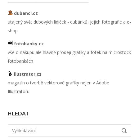
dubanci.cz
utajený svět dubových lidiček - dubánků, jejich fotografie a e-
shop
fotobanky.cz
vše o nákupu ale hlavně prodeji grafiky a fotek na microstock
fotobankách
ilustrator.cz
magazín o tvorbě vektorové grafiky nejen v Adobe
Illustratoru
HLEDAT
Hledat:
VYHLED