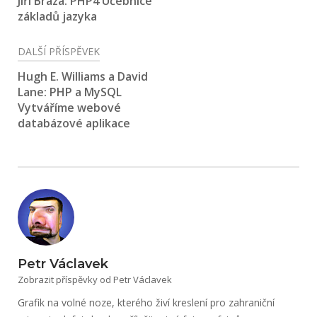
Jiří Bráza: PHP4 Učebnice
základů jazyka
příspěvek
DALŠÍ PŘÍSPĚVEK
Hugh E. Williams a David
Lane: PHP a MySQL
Vytváříme webové
databázové aplikace
Petr Václavek
Zobrazit příspěvky od Petr Václavek
Grafik na volné noze, kterého živí kreslení pro zahraniční