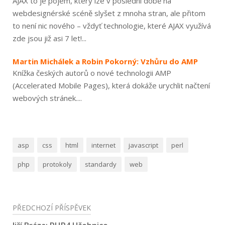
AJAX to je pojem, který lze v poslední době na
webdesignérské scéně slyšet z mnoha stran, ale přitom
to není nic nového – vždyť technologie, které AJAX využívá
zde jsou již asi 7 let!...
Martin Michálek a Robin Pokorný: Vzhůru do AMP
Knížka českých autorů o nové technologii AMP
(Accelerated Mobile Pages), která dokáže urychlit načtení
webových stránek....
asp
css
html
internet
javascript
perl
php
protokoly
standardy
web
Navigace
PŘEDCHOZÍ PŘÍSPĚVEK
pro