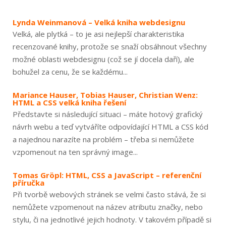
Lynda Weinmanová – Velká kniha webdesignu
Velká, ale plytká – to je asi nejlepší charakteristika
recenzované knihy, protože se snaží obsáhnout všechny
možné oblasti webdesignu (což se jí docela daří), ale
bohužel za cenu, že se každému...
Mariance Hauser, Tobias Hauser, Christian Wenz:
HTML a CSS velká kniha řešení
Představte si následující situaci – máte hotový grafický
návrh webu a teď vytváříte odpovídající HTML a CSS kód
a najednou narazíte na problém – třeba si nemůžete
vzpomenout na ten správný image...
Tomas Gröpl: HTML, CSS a JavaScript – referenční
příručka
Při tvorbě webových stránek se velmi často stává, že si
nemůžete vzpomenout na název atributu značky, nebo
stylu, či na jednotlivé jejich hodnoty. V takovém případě si