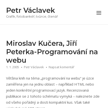
Přeskočit
Petr Václavek
na
Menu
obsah
Grafik, fotobankéř, tvůrce, čtenář
Miroslav Kučera, Jiří
Peterka-Programování na
webu
1. 1. 2005
Petr Václavek
Napsat komentář
Většina knih na téma „programování na webu“ je úzce
zaměřena jen na jednu oblast – například HTML nebo
jeden konkrétní programovací jazyk. Recenzovaná
publikace se z tohoto schématu vymyká – naleznete zde
od všeho pořádný a dosti kompaktní kus. Však také