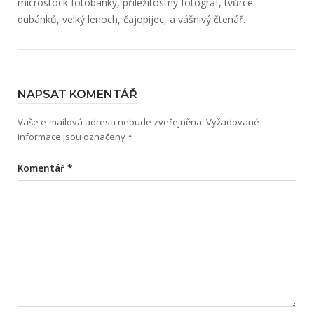
microstock fotobanky, příležitostný fotograf, tvůrce
dubánků, velký lenoch, čajopijec, a vášnivý čtenář.
NAPSAT KOMENTÁŘ
Vaše e-mailová adresa nebude zveřejněna.
Vyžadované
informace jsou označeny
*
Komentář
*