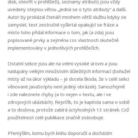
disk, otevřít v prohlížeči), seznamy atributů jsou vždy
uvedeny stejnou větou „Jedná se o tyto atributy“ a další.
Autor by prokázal čtenáři mnohem větší službu kdyby se
zamyslel, text zestručnil vyškrtal opakující se fráze a
místo toho přidal informace o tom, jak (a zda) jsou
popisované prvky a zejména css vlastnosti skutečně
implementovány v jednotlivých prohlížečích.
Ostatní sekce jsou ale na velmi vysoké úrovni a jsou
nadupány velkým množstvím důležitých informací (bohužel
místy až na úkor výkladu – je docela škoda, že v celé sekci
věnované JavaScriptu není jediný obrázek). Samozřejmě
i zde naleznete chyby (a to nejen v textu, ale i ve
zdrojových ukázkách). Rejstřík, to je kapitola sama o sobě
a to doslova, protože zabírá úctyhodných 13 stránek. Což
použitelnost celé publikace značně znásobuje.
Přemýšlím, komu bych knihu doporučil a docházím