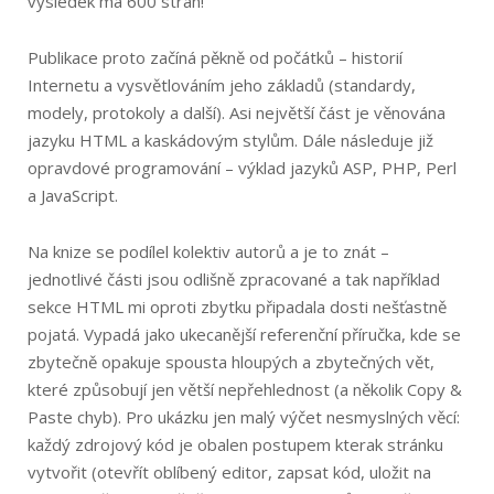
výsledek má 600 stran!
Publikace proto začíná pěkně od počátků – historií
Internetu a vysvětlováním jeho základů (standardy,
modely, protokoly a další). Asi největší část je věnována
jazyku HTML a kaskádovým stylům. Dále následuje již
opravdové programování – výklad jazyků ASP, PHP, Perl
a JavaScript.
Na knize se podílel kolektiv autorů a je to znát –
jednotlivé části jsou odlišně zpracované a tak například
sekce HTML mi oproti zbytku připadala dosti nešťastně
pojatá. Vypadá jako ukecanější referenční příručka, kde se
zbytečně opakuje spousta hloupých a zbytečných vět,
které způsobují jen větší nepřehlednost (a několik Copy &
Paste chyb). Pro ukázku jen malý výčet nesmyslných věcí:
každý zdrojový kód je obalen postupem kterak stránku
vytvořit (otevřít oblíbený editor, zapsat kód, uložit na