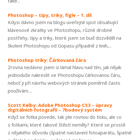
také...
Photoshop – tipy, triky, fígle – 1. díl
Kdysi dávno jsem na blogu uveřejnil spot obsahující
klávesové zkratky ve Photoshopu, různé drobné
postřehy, tipy a triky, které jsem se buď dozvěděl na
školení Photoshopu od Gopasu případně z knih,...
Photoshop triky: Čárkovaná čára
Zrovna nedávno jsem si lámal hlavu nad tím, jak nějak
jednoduše nakreslit ve Photoshopu čárkovanou čáru,
neboť ji při návrhu webových stránek poměrně často
používám....
Scott Kelby: Adobe Photoshop CS3 – úpravy
digitálních fotografií – 7bodový systém
Když se fotka povede, tak jde rovnou do tisku, ale co
s fotkami, které takové štěstí neměly? Které se prostě
z nějakého důvodu (špatné nastavení fotoaparátu, špatné