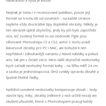
naběračkou a vydá je knižně.
Nejinak je tomu i v recenzované publikaci, pouze její
formát se trochu liší od ostatních – na každé stránce
najdete vždy dva krátké tipy doplněné obrázky. Někdy je
ten obrázek úplně zbytečný, jindy by jich bylo zapotřebí
více, leč zvolený formát to asi nedovolil. Fígle jsou
věnované Photoshopu CS a CS2, autor v textu uvádí
klávesové zkratky pro PC i MAC, ale bohužel k nim
nepřidává i zdlouhavější variantu z hlavní nabídky a pokud
ano, tak jen v české verzi. Mezi další zbytečné nedostatky
bych zařadil nevhodný formát knihy – na šířku měří 24 cm
a sazba je jednosloupcová, čímž vznikly opravdu dlouhé a
špatně čitelné řádky.
Naštěstí uvedené nedostatky kompenzuje obsah – tedy
vlastní tipy, triky, zkratky (některé z nich určitě nezají ani
zkušení uživatelé, které s Photoshopem pracují každý