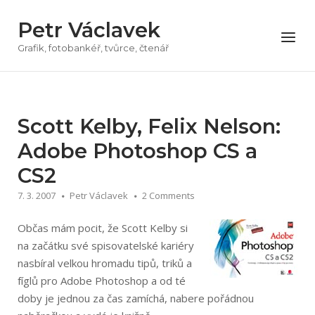
Přeskočit
Petr Václavek
na
Menu
obsah
Grafik, fotobankéř, tvůrce, čtenář
Scott Kelby, Felix Nelson:
Adobe Photoshop CS a
CS2
7. 3. 2007
Petr Václavek
2 Comments
Občas mám pocit, že Scott Kelby si
na začátku své spisovatelské kariéry
nasbíral velkou hromadu tipů, triků a
fíglů pro Adobe Photoshop a od té
doby je jednou za čas zamíchá, nabere pořádnou