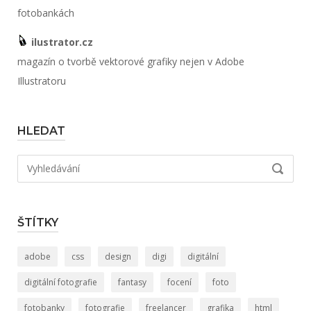
fotobankách
ilustrator.cz
magazín o tvorbě vektorové grafiky nejen v Adobe
Illustratoru
HLEDAT
Hledat:
VYHLED
ŠTÍTKY
adobe
css
design
digi
digitální
digitální fotografie
fantasy
focení
foto
fotobanky
fotografie
freelancer
grafika
html