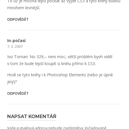
To už je možná lepší počkat až vyjde CS3 a tyto knihy budou
mnohem levnější.
ODPOVĚDĚT
In-počasí
7. 3. 2007
Ivo Toman: No 329,– neni moc, větší problém byvh viděl
v tom že bude lepší koupit si knihu přímo k CS3.
Hodí se tyto knihy i k Photoshop Elements (nebo je úpně
jiný)?
ODPOVĚDĚT
NAPSAT KOMENTÁŘ
Vaše e-mailová adresa nebude zveřejněna.
Vyžadované