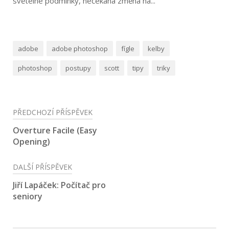
světelné podmínky, nečekaná změna na...
adobe
adobe photoshop
fígle
kelby
photoshop
postupy
scott
tipy
triky
Navigace
PŘEDCHOZÍ PŘÍSPĚVEK
pro
Overture Facile (Easy
Opening)
příspěvek
DALŠÍ PŘÍSPĚVEK
Jiří Lapáček: Počítač pro
seniory