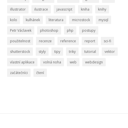
illustrator
ilustrace
javascript
kniha
knihy
kolo
kulhánek
literatura
microstock
mysql
Petr Václavek
photoshop
php
postupy
použitelnost
recenze
reference
report
sci-fi
shutterstock
styly
tipy
triky
tutorial
vektor
vlastní aplikace
volná noha
web
webdesign
začátečníci
čtení