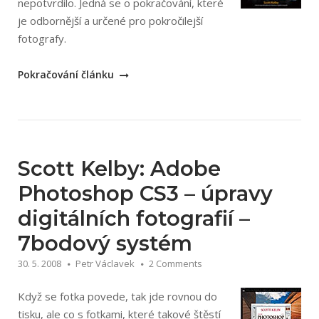
nepotvrdilo. Jedná se o pokračování, které
je odbornější a určené pro pokročilejší
fotografy.
„Scott
Pokračování článku
Kelby:
Digitální
fotografie
2“
Scott Kelby: Adobe
Photoshop CS3 – úpravy
digitálních fotografií –
7bodový systém
30. 5. 2008
Petr Václavek
2 Comments
Když se fotka povede, tak jde rovnou do
tisku, ale co s fotkami, které takové štěstí