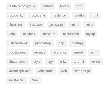
digitální fotografie
fantasy
focení
foto
fotobanky
fotografie
freelancer
grafika
html
illustrator
ilustrace
javascript
kniha
knihy
kolo
kulhánek
literatura
microstock
mysql
Petr Václavek
photoshop
php
postupy
použitelnost
recenze
reference
report
sci-fi
shutterstock
styly
tipy
triky
tutorial
vektor
vlastní aplikace
volná noha
web
webdesign
začátečníci
čtení