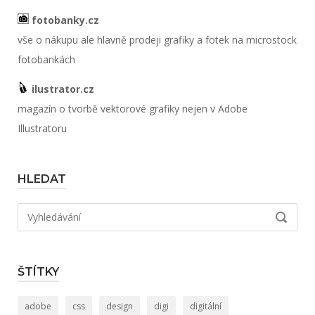
fotobanky.cz
vše o nákupu ale hlavně prodeji grafiky a fotek na microstock
fotobankách
ilustrator.cz
magazín o tvorbě vektorové grafiky nejen v Adobe
Illustratoru
HLEDAT
Hledat:
VYHLED
ŠTÍTKY
adobe
css
design
digi
digitální