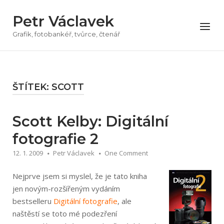
Přeskočit
Petr Václavek
na
Menu
obsah
Grafik, fotobankéř, tvůrce, čtenář
ŠTÍTEK:
SCOTT
Scott Kelby: Digitální
fotografie 2
12. 1. 2009
Petr Václavek
One Comment
Nejprve jsem si myslel, že je tato kniha
jen novým-rozšířeným vydáním
bestselleru
Digitální fotografie
, ale
naštěstí se toto mé podezření