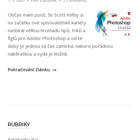
7. 3. 2007
Petr Václavek
2 Comments
7bodový
systém“
Občas mám pocit, že Scott Kelby si
na začátku své spisovatelské kariéry
nasbíral velkou hromadu tipů, triků a
fíglů pro Adobe Photoshop a od té
doby je jednou za čas zamíchá, nabere pořádnou
naběračkou a vydá je knižně.
„Scott
Pokračování článku
Kelby,
Felix
Nelson:
Adobe
Photoshop
CS
a
RUBRIKY
CS2“
Fotobanky
(84)