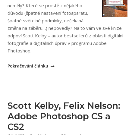
neměly? Které se prostě z nějakého
důvodu (špatné nastavení fotoaparátu,
špatné světelné podmínky, nečekaná
změna na záběru…) nepovedly? Na to vám ve své knize
odpoví Scott Kelby – autor bestsellerů z oblasti digitální
fotografie a digitálních úprav v programu Adobe
Photoshop.
„Scott
Pokračování článku
Kelby:
Adobe
Photoshop
CS3
–
Scott Kelby, Felix Nelson:
úpravy
Adobe Photoshop CS a
digitálních
CS2
fotografií
–