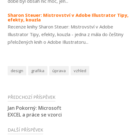
době byl obsah nic moc, jen...
Sharon Steuer: Mistrovství v Adobe Illustrator Tipy,
efekty, kouzla
Recenze knihy Sharon Steuer: Mistrovství v Adobe
Illustrator Tipy, efekty, kouzla - jedna z mála do češtiny
přeložených knih o Adobe Illustratoru...
design
grafika
úprava
vzhled
Navigace
PŘEDCHOZÍ PŘÍSPĚVEK
pro
Jan Pokorný: Microsoft
EXCEL a práce se vzorci
příspěvek
DALŠÍ PŘÍSPĚVEK