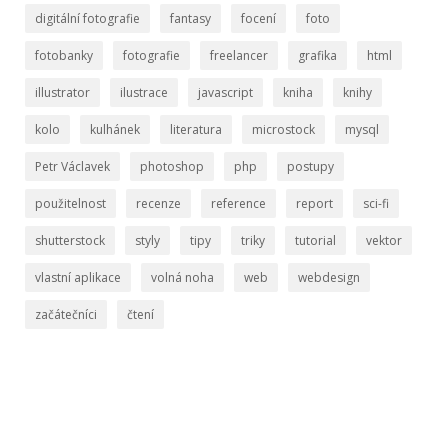
digitální fotografie
fantasy
focení
foto
fotobanky
fotografie
freelancer
grafika
html
illustrator
ilustrace
javascript
kniha
knihy
kolo
kulhánek
literatura
microstock
mysql
Petr Václavek
photoshop
php
postupy
použitelnost
recenze
reference
report
sci-fi
shutterstock
styly
tipy
triky
tutorial
vektor
vlastní aplikace
volná noha
web
webdesign
začátečníci
čtení