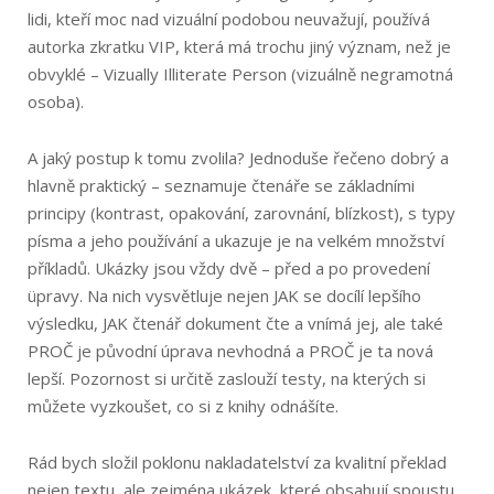
lidi, kteří moc nad vizuální podobou neuvažují, používá
autorka zkratku VIP, která má trochu jiný význam, než je
obvyklé – Vizually Illiterate Person (vizuálně negramotná
osoba).
A jaký postup k tomu zvolila? Jednoduše řečeno dobrý a
hlavně praktický – seznamuje čtenáře se základními
principy (kontrast, opakování, zarovnání, blízkost), s typy
písma a jeho používání a ukazuje je na velkém množství
příkladů. Ukázky jsou vždy dvě – před a po provedení
üpravy. Na nich vysvětluje nejen JAK se docílí lepšího
výsledku, JAK čtenář dokument čte a vnímá jej, ale také
PROČ je původní úprava nevhodná a PROČ je ta nová
lepší. Pozornost si určitě zaslouží testy, na kterých si
můžete vyzkoušet, co si z knihy odnášíte.
Rád bych složil poklonu nakladatelství za kvalitní překlad
nejen textu, ale zejména ukázek, které obsahují spoustu