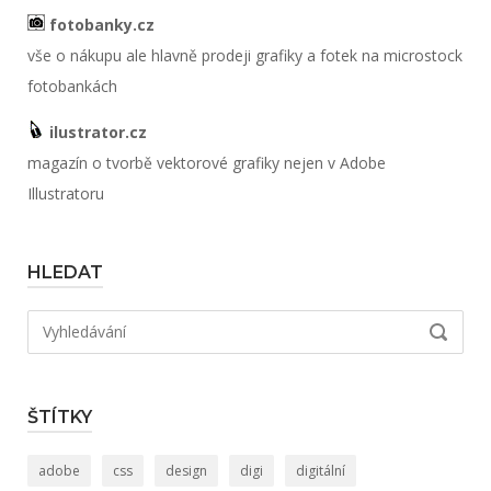
fotobanky.cz
vše o nákupu ale hlavně prodeji grafiky a fotek na microstock
fotobankách
ilustrator.cz
magazín o tvorbě vektorové grafiky nejen v Adobe
Illustratoru
HLEDAT
Hledat:
VYHLED
ŠTÍTKY
adobe
css
design
digi
digitální