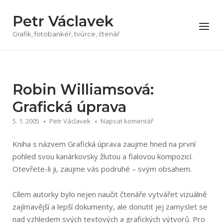
Přeskočit
Petr Václavek
na
Menu
obsah
Grafik, fotobankéř, tvůrce, čtenář
Robin Williamsová:
Grafická úprava
5. 1. 2005
Petr Václavek
Napsat komentář
Kniha s názvem Grafická úprava zaujme hned na první
pohled svou kanárkovsky žlutou a fialovou kompozicí.
Otevřete-li ji, zaujme vás podruhé – svým obsahem.
Cílem autorky bylo nejen naučit čtenáře vytvářet vizuálně
zajímavější a lepší dokumenty, ale donutit jej zamyslet se
nad vzhledem svých textových a grafických výtvorů. Pro