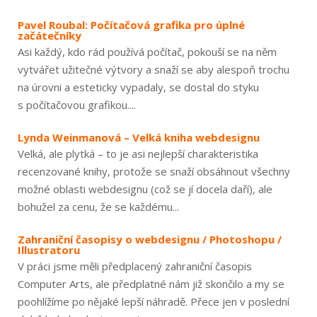
Pavel Roubal: Počítačová grafika pro úplné
začátečníky
Asi každý, kdo rád používá počítač, pokouší se na něm
vytvářet užitečné výtvory a snaží se aby alespoň trochu
na úrovni a esteticky vypadaly, se dostal do styku
s počítačovou grafikou....
Lynda Weinmanová – Velká kniha webdesignu
Velká, ale plytká – to je asi nejlepší charakteristika
recenzované knihy, protože se snaží obsáhnout všechny
možné oblasti webdesignu (což se jí docela daří), ale
bohužel za cenu, že se každému...
Zahraniční časopisy o webdesignu / Photoshopu /
Illustratoru
V práci jsme měli předplacený zahraniční časopis
Computer Arts, ale předplatné nám již skončilo a my se
poohlížíme po nějaké lepší náhradě. Přece jen v poslední