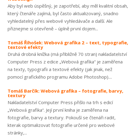
Aby byl web úspěšný, je zapotřebí, aby měl kvalitní obsah,
který čtenáře zajímá, byl často aktualizovaný, snadno
vyhledatelný přes webové vyhledávače a další. Ale
přiznejme si otevřeně – úplně první dojem...
Tomáš Říhošek: Webová grafika 2 – text, typografie,
textové efekty
Druhá drobná knížka (má přibližně 70 stran) nakladatelství
Computer Press z edice „Webová grafika“ je zaměřena
na texty, typografii a textové efekty (jak jinak, než
pomocí grafického programu Adobe Photoshop)....
Tomáš Barčík: Webová grafika – fotografie, barvy,
textury
Nakladatelství Computer Press přišlo na trh s edicí
„Webová grafika“. Její první kniha je zaměřena na
fotografie, barvy a textury. Pokouší se čtenáři radit,
kterak optimalizovat fotografie určené pro webové
stránky,...