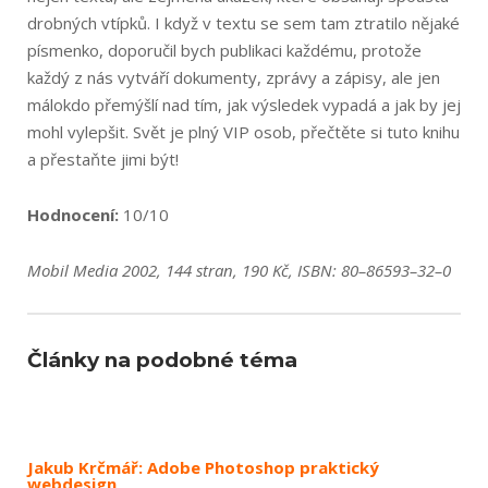
drobných vtípků. I když v textu se sem tam ztratilo nějaké
písmenko, doporučil bych publikaci každému, protože
každý z nás vytváří dokumenty, zprávy a zápisy, ale jen
málokdo přemýšlí nad tím, jak výsledek vypadá a jak by jej
mohl vylepšit. Svět je plný VIP osob, přečtěte si tuto knihu
a přestaňte jimi být!
Hodnocení:
10/10
Mobil Media 2002, 144 stran, 190 Kč, ISBN: 80–86593–32–0
Články na podobné téma
Jakub Krčmář: Adobe Photoshop praktický
webdesign