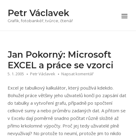
Přeskočit
Petr Václavek
na
Menu
obsah
Grafik, fotobankéř, tvůrce, čtenář
Jan Pokorný: Microsoft
EXCEL a práce se vzorci
5. 1. 2005
Petr Václavek
Napsat komentář
Excel je tabulkový kalkulátor, který používá kdekdo.
Bohužel práce většiny jeho uživatelů končí po zapsání dat
do tabulky a vytvoření grafu, případně po spočtení
celkové sumy a nebo průměru zadaných dat. A přitom se
v Excelu dají poměrně snadno počítat různě složité až
přímo krkolomné výpočty. Proč jej tedy uživatelé plně
nevyužívají? No protože to neumí, protože jim to nikdo