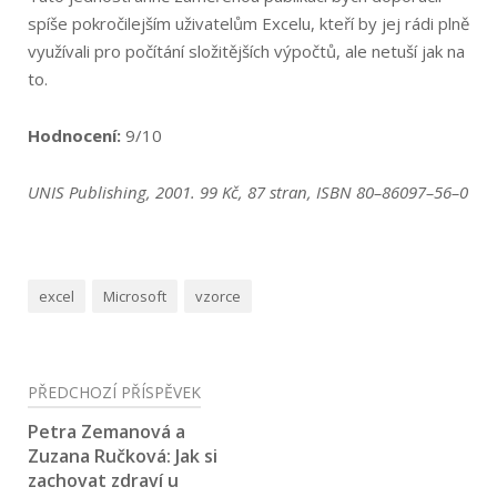
spíše pokročilejším uživatelům Excelu, kteří by jej rádi plně
využívali pro počítání složitějších výpočtů, ale netuší jak na
to.
Hodnocení:
9/10
UNIS Publishing, 2001. 99 Kč, 87 stran, ISBN 80–86097–56–0
excel
Microsoft
vzorce
Navigace
PŘEDCHOZÍ PŘÍSPĚVEK
pro
Petra Zemanová a
Zuzana Ručková: Jak si
příspěvek
zachovat zdraví u