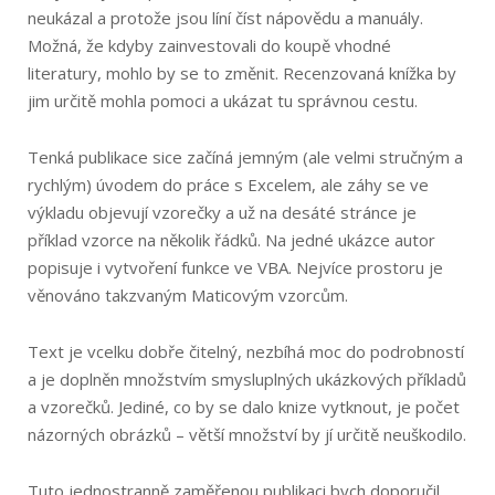
neukázal a protože jsou líní číst nápovědu a manuály.
Možná, že kdyby zainvestovali do koupě vhodné
literatury, mohlo by se to změnit. Recenzovaná knížka by
jim určitě mohla pomoci a ukázat tu správnou cestu.
Tenká publikace sice začíná jemným (ale velmi stručným a
rychlým) úvodem do práce s Excelem, ale záhy se ve
výkladu objevují vzorečky a už na desáté stránce je
příklad vzorce na několik řádků. Na jedné ukázce autor
popisuje i vytvoření funkce ve VBA. Nejvíce prostoru je
věnováno takzvaným Maticovým vzorcům.
Text je vcelku dobře čitelný, nezbíhá moc do podrobností
a je doplněn množstvím smysluplných ukázkových příkladů
a vzorečků. Jediné, co by se dalo knize vytknout, je počet
názorných obrázků – větší množství by jí určitě neuškodilo.
Tuto jednostranně zaměřenou publikaci bych doporučil