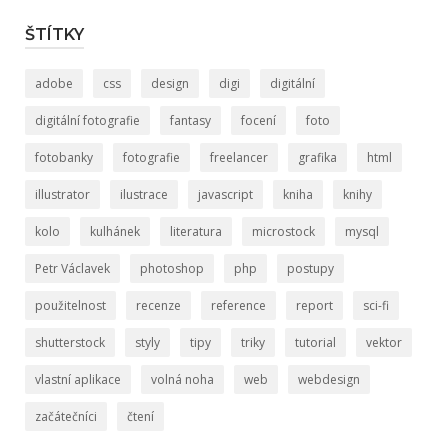
ŠTÍTKY
adobe
css
design
digi
digitální
digitální fotografie
fantasy
focení
foto
fotobanky
fotografie
freelancer
grafika
html
illustrator
ilustrace
javascript
kniha
knihy
kolo
kulhánek
literatura
microstock
mysql
Petr Václavek
photoshop
php
postupy
použitelnost
recenze
reference
report
sci-fi
shutterstock
styly
tipy
triky
tutorial
vektor
vlastní aplikace
volná noha
web
webdesign
začátečníci
čtení