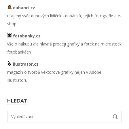
dubanci.cz
utajený svět dubových lidiček - dubánků, jejich fotografie a e-
shop
fotobanky.cz
vše o nákupu ale hlavně prodeji grafiky a fotek na microstock
fotobankách
ilustrator.cz
magazín o tvorbě vektorové grafiky nejen v Adobe
Illustratoru
HLEDAT
Hledat:
VYHLED