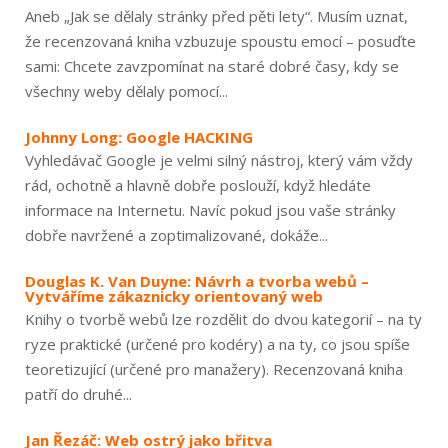
Aneb „Jak se dělaly stránky před pěti lety“. Musím uznat,
že recenzovaná kniha vzbuzuje spoustu emocí – posuďte
sami: Chcete zavzpomínat na staré dobré časy, kdy se
všechny weby dělaly pomocí...
Johnny Long: Google HACKING
Vyhledávač Google je velmi silný nástroj, který vám vždy
rád, ochotně a hlavně dobře poslouží, když hledáte
informace na Internetu. Navíc pokud jsou vaše stránky
dobře navržené a zoptimalizované, dokáže...
Douglas K. Van Duyne: Návrh a tvorba webů –
Vytváříme zákaznicky orientovaný web
Knihy o tvorbě webů lze rozdělit do dvou kategorií – na ty
ryze praktické (určené pro kodéry) a na ty, co jsou spíše
teoretizující (určené pro manažery). Recenzovaná kniha
patří do druhé...
Jan Řezáč: Web ostrý jako břitva