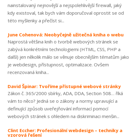
nainstalovaný nejnovější a nejspolehlivější firewall, jaký
kdy existoval, tak bych vám doporučoval oprostit se od
této myšlenky a přečíst si...
June Cohenová: Neobyčejně užitečná kniha o webu
Naprostá většina knih o tvorbě webových stránek se
zabývá konkrétními technologiemi (HTML, CSS, PHP a
další) jen několik málo se věnuje obecnějším tématům jako
je webdesign, přístupnost, optimalizace. Ovšem
recenzovaná kniha...
David Špinar: Tvoříme přístupné webové stránky
Zákon č. 365/2000 sbírky, ADA, DDA, Section 508… říká
vám to něco? Jedná se o zákony a normy upravující a
definující způsob uveřejňování informací pomocí
webových stránek s ohledem na diskriminaci menšin...
Clint Eccher: Profesionální webdesign – techniky a
vzorová řešení