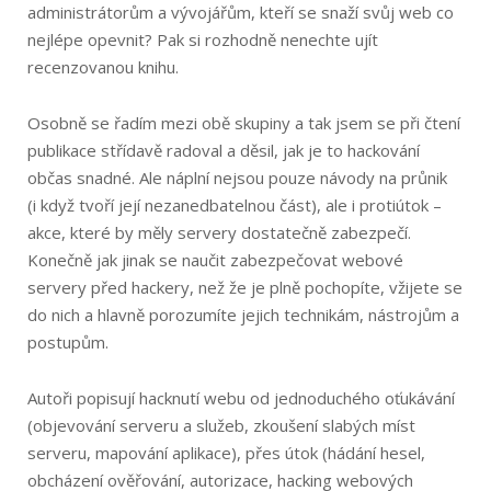
administrátorům a vývojářům, kteří se snaží svůj web co
nejlépe opevnit? Pak si rozhodně nenechte ujít
recenzovanou knihu.
Osobně se řadím mezi obě skupiny a tak jsem se při čtení
publikace střídavě radoval a děsil, jak je to hackování
občas snadné. Ale náplní nejsou pouze návody na průnik
(i když tvoří její nezanedbatelnou část), ale i protiútok –
akce, které by měly servery dostatečně zabezpečí.
Konečně jak jinak se naučit zabezpečovat webové
servery před hackery, než že je plně pochopíte, vžijete se
do nich a hlavně porozumíte jejich technikám, nástrojům a
postupům.
Autoři popisují hacknutí webu od jednoduchého oťukávání
(objevování serveru a služeb, zkoušení slabých míst
serveru, mapování aplikace), přes útok (hádání hesel,
obcházení ověřování, autorizace, hacking webových