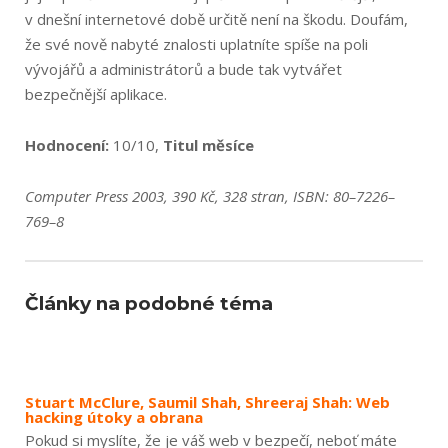
v dnešní internetové době určitě není na škodu. Doufám,
že své nově nabyté znalosti uplatníte spíše na poli
vývojářů a administrátorů a bude tak vytvářet
bezpečnější aplikace.
Hodnocení:
10/10,
Titul měsíce
Computer Press 2003, 390 Kč, 328 stran, ISBN: 80–7226–
769–8
Články na podobné téma
Stuart McClure, Saumil Shah, Shreeraj Shah: Web
hacking útoky a obrana
Pokud si myslíte, že je váš web v bezpečí, neboť máte