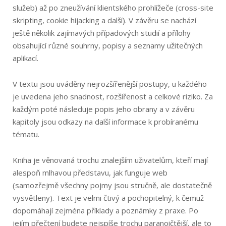
služeb) až po zneužívání klientského prohlížeče (cross-site
skripting, cookie hijacking a další). V závěru se nachází
ještě několik zajímavých případových studií a přílohy
obsahující různé souhrny, popisy a seznamy užitečných
aplikací.
V textu jsou uváděny nejrozšířenější postupy, u každého
je uvedena jeho snadnost, rozšířenost a celkové riziko. Za
každým poté následuje popis jeho obrany a v závěru
kapitoly jsou odkazy na další informace k probíranému
tématu.
Kniha je věnovaná trochu znalejším uživatelům, kteří mají
alespoň mlhavou představu, jak funguje web
(samozřejmě všechny pojmy jsou stručně, ale dostatečně
vysvětleny). Text je velmi čtivý a pochopitelný, k čemuž
dopomáhají zejména příklady a poznámky z praxe. Po
jejím přečtení budete nejspíše trochu paranoičtější, ale to