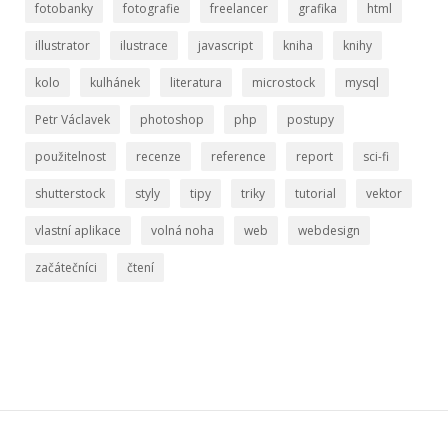
fotobanky
fotografie
freelancer
grafika
html
illustrator
ilustrace
javascript
kniha
knihy
kolo
kulhánek
literatura
microstock
mysql
Petr Václavek
photoshop
php
postupy
použitelnost
recenze
reference
report
sci-fi
shutterstock
styly
tipy
triky
tutorial
vektor
vlastní aplikace
volná noha
web
webdesign
začátečníci
čtení