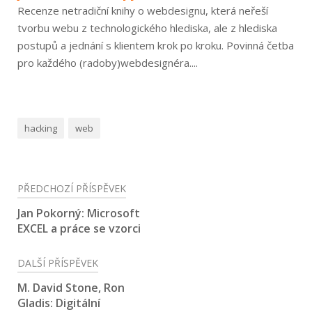
Recenze netradiční knihy o webdesignu, která neřeší
tvorbu webu z technologického hlediska, ale z hlediska
postupů a jednání s klientem krok po kroku. Povinná četba
pro každého (radoby)webdesignéra....
hacking
web
Navigace
PŘEDCHOZÍ PŘÍSPĚVEK
pro
Jan Pokorný: Microsoft
EXCEL a práce se vzorci
příspěvek
DALŠÍ PŘÍSPĚVEK
M. David Stone, Ron
Gladis: Digitální