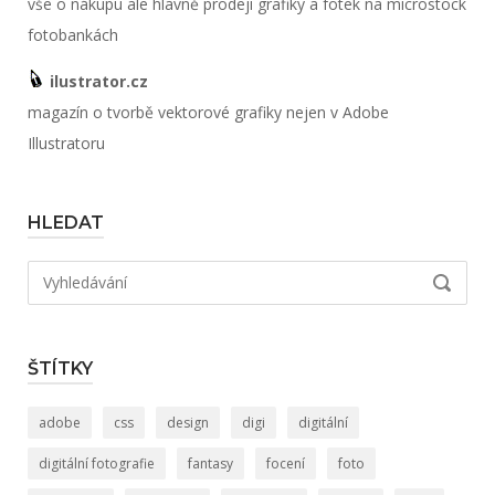
vše o nákupu ale hlavně prodeji grafiky a fotek na microstock
fotobankách
ilustrator.cz
magazín o tvorbě vektorové grafiky nejen v Adobe
Illustratoru
HLEDAT
Hledat:
VYHLED
ŠTÍTKY
adobe
css
design
digi
digitální
digitální fotografie
fantasy
focení
foto