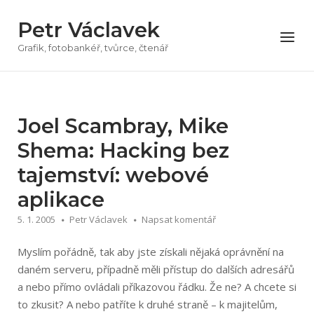
Přeskočit
Petr Václavek
na
Menu
obsah
Grafik, fotobankéř, tvůrce, čtenář
Joel Scambray, Mike
Shema: Hacking bez
tajemství: webové
aplikace
5. 1. 2005
Petr Václavek
Napsat komentář
Myslím pořádně, tak aby jste získali nějaká oprávnění na
daném serveru, případně měli přístup do dalších adresářů
a nebo přímo ovládali příkazovou řádku. Že ne? A chcete si
to zkusit? A nebo patříte k druhé straně – k majitelům,