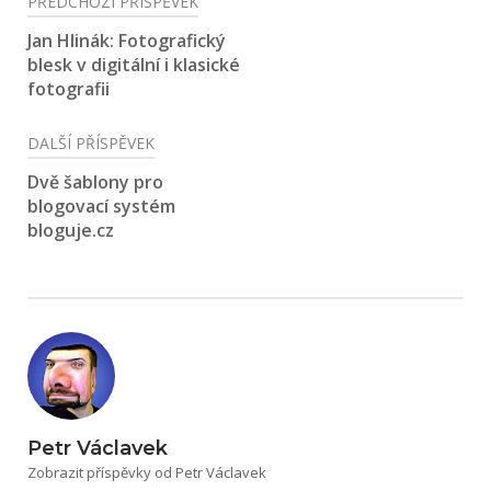
Navigace
PŘEDCHOZÍ PŘÍSPĚVEK
pro
Jan Hlinák: Fotografický
blesk v digitální i klasické
příspěvek
fotografii
DALŠÍ PŘÍSPĚVEK
Dvě šablony pro
blogovací systém
bloguje.cz
Petr Václavek
Zobrazit příspěvky od Petr Václavek