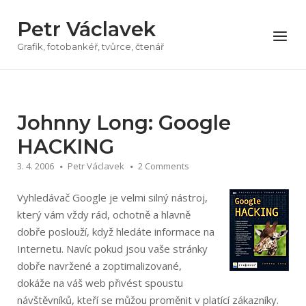
Přeskočit
Petr Václavek
na
Menu
obsah
Grafik, fotobankéř, tvůrce, čtenář
Johnny Long: Google
HACKING
3. 4. 2006
Petr Václavek
2 Comments
Vyhledávač Google je velmi silný nástroj,
který vám vždy rád, ochotně a hlavně
dobře poslouží, když hledáte informace na
Internetu. Navíc pokud jsou vaše stránky
dobře navržené a zoptimalizované,
dokáže na váš web přivést spoustu
návštěvníků, kteří se můžou proměnit v platící zákazníky.