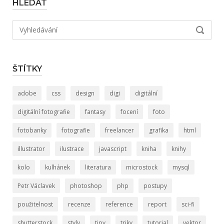
HLEDAT
Hledat:
VYHLED
ŠTÍTKY
adobe
css
design
digi
digitální
digitální fotografie
fantasy
focení
foto
fotobanky
fotografie
freelancer
grafika
html
illustrator
ilustrace
javascript
kniha
knihy
kolo
kulhánek
literatura
microstock
mysql
Petr Václavek
photoshop
php
postupy
použitelnost
recenze
reference
report
sci-fi
shutterstock
styly
tipy
triky
tutorial
vektor