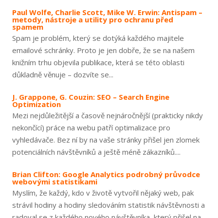
Paul Wolfe, Charlie Scott, Mike W. Erwin: Antispam –
metody, nástroje a utility pro ochranu před
spamem
Spam je problém, který se dotýká každého majitele
emailové schránky. Proto je jen dobře, že se na našem
knižním trhu objevila publikace, která se této oblasti
důkladně věnuje – dozvíte se...
J. Grappone, G. Couzin: SEO – Search Engine
Optimization
Mezi nejdůležitější a časově nejnáročnější (prakticky nikdy
nekončící) práce na webu patří optimalizace pro
vyhledávače. Bez ní by na vaše stránky přišel jen zlomek
potenciálních návštěvníků a ještě méně zákazníků....
Brian Clifton: Google Analytics podrobný průvodce
webovými statistikami
Myslím, že každý, kdo v životě vytvořil nějaký web, pak
strávil hodiny a hodiny sledováním statistik návštěvnosti a
radoval se z každého nového návštěvníka, který přišel na