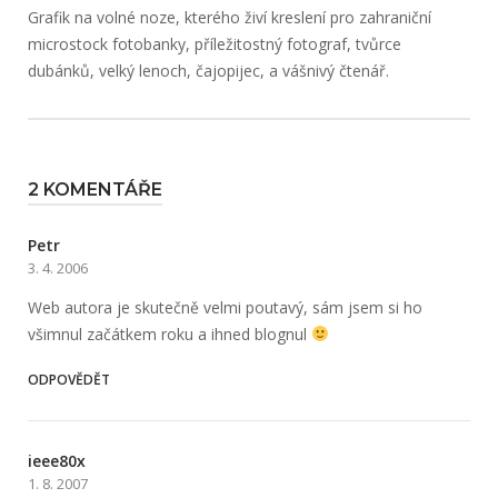
Grafik na volné noze, kterého živí kreslení pro zahraniční
microstock fotobanky, příležitostný fotograf, tvůrce
dubánků, velký lenoch, čajopijec, a vášnivý čtenář.
2 KOMENTÁŘE
Petr
3. 4. 2006
Web autora je skutečně velmi poutavý, sám jsem si ho
všimnul začátkem roku a ihned blognul
ODPOVĚDĚT
ieee80x
1. 8. 2007