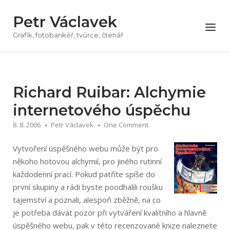
Přeskočit
Petr Václavek
na
Menu
obsah
Grafik, fotobankéř, tvůrce, čtenář
Richard Ruibar: Alchymie
internetového úspěchu
8. 8. 2006
Petr Václavek
One Comment
Vytvoření úspěšného webu může být pro
někoho hotovou alchymií, pro jiného rutinní
každodenní prací. Pokud patříte spíše do
první skupiny a rádi byste poodhalili roušku
tajemství a poznali, alespoň zběžně, na co
je potřeba dávat pozor při vytváření kvalitního a hlavně
úspěšného webu, pak v této recenzované knize naleznete