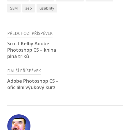
SEM
seo
usability
Navigace
PŘEDCHOZÍ PŘÍSPĚVEK
pro
Scott Kelby:Adobe
Photoshop CS – kniha
příspěvek
plná triků
DALŠÍ PŘÍSPĚVEK
Adobe Photoshop CS –
oficiální výukový kurz