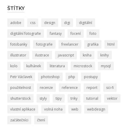
ŠTÍTKY
adobe
css
design
digi
digitální
digitální fotografie
fantasy
focení
foto
fotobanky
fotografie
freelancer
grafika
html
illustrator
ilustrace
javascript
kniha
knihy
kolo
kulhánek
literatura
microstock
mysql
Petr Václavek
photoshop
php
postupy
použitelnost
recenze
reference
report
sci-fi
shutterstock
styly
tipy
triky
tutorial
vektor
vlastní aplikace
volná noha
web
webdesign
začátečníci
čtení