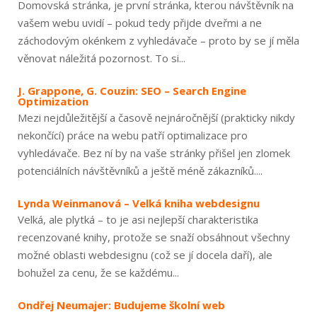
Domovská stránka, je první stránka, kterou návštěvník na
vašem webu uvidí – pokud tedy přijde dveřmi a ne
záchodovým okénkem z vyhledávače – proto by se jí měla
věnovat náležitá pozornost. To si...
J. Grappone, G. Couzin: SEO – Search Engine
Optimization
Mezi nejdůležitější a časově nejnáročnější (prakticky nikdy
nekončící) práce na webu patří optimalizace pro
vyhledávače. Bez ní by na vaše stránky přišel jen zlomek
potenciálních návštěvníků a ještě méně zákazníků....
Lynda Weinmanová – Velká kniha webdesignu
Velká, ale plytká – to je asi nejlepší charakteristika
recenzované knihy, protože se snaží obsáhnout všechny
možné oblasti webdesignu (což se jí docela daří), ale
bohužel za cenu, že se každému...
Ondřej Neumajer: Budujeme školní web