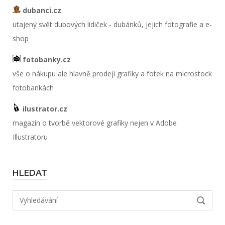
dubanci.cz
utajený svět dubových lidiček - dubánků, jejich fotografie a e-
shop
fotobanky.cz
vše o nákupu ale hlavně prodeji grafiky a fotek na microstock
fotobankách
ilustrator.cz
magazín o tvorbě vektorové grafiky nejen v Adobe
Illustratoru
HLEDAT
Hledat:
VYHLED