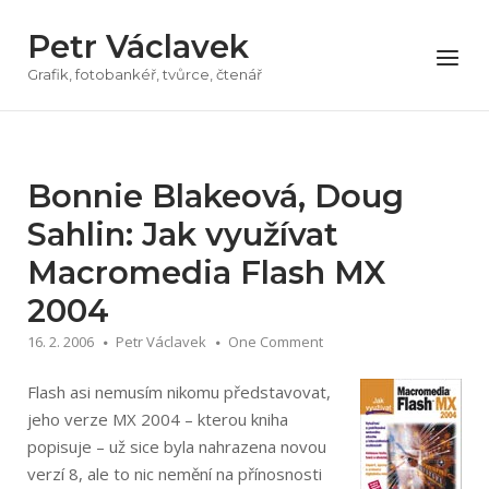
Přeskočit
Petr Václavek
na
Menu
obsah
Grafik, fotobankéř, tvůrce, čtenář
Bonnie Blakeová, Doug
Sahlin: Jak využívat
Macromedia Flash MX
2004
16. 2. 2006
Petr Václavek
One Comment
Flash asi nemusím nikomu představovat,
jeho verze MX 2004 – kterou kniha
popisuje – už sice byla nahrazena novou
verzí 8, ale to nic nemění na přínosnosti