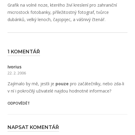
Grafik na volné noze, kterého živí kreslení pro zahraniční
microstock fotobanky, příležitostný fotograf, tvůrce
dubánků, velký lenoch, čajopijec, a vášnivý čtenář.
1 KOMENTÁŘ
Ivorius
22. 2. 2006
Zajímalo by mě, jestli je
pouze
pro začátečníky, nebo zda-li
v ní i pokročilý uživatelé najdou hodnotné informace?
ODPOVĚDĚT
NAPSAT KOMENTÁŘ