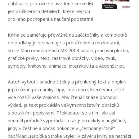
publikace, protože se uvedené verze liší
jen v některých detailech, které nejsou
pro jeho pochopení a naučení podstatné.
Kniha se zaměřuje převážně na začátečníky a kompletně
od podlahy je seznamuje s prostředím a možnostmi,
které Macromedia Flash MX 2004 nabízí: pracovní plocha,
grafické prvky, text, rastrové obrázky, video, zvuk,
symboly, knihovny, animace, interaktivita a ActionScript.
Autoři vytvořili snadno čitelný a přehledný text a doplnili
jej o různé poznámky, tipy, informace, které vám ještě
více rozšíří vaše znalosti. Aby čtenář snáze pochopil
výklad, je text prokládán velkým množstvím obrázků
s detailními popiskami. Překladatel se s nimi ale asi
neuměl pořádně vypořádat a tak jsou někdy v angličtině,
jindy v češtině a občas dokonce v „čechoangličtině“ –
například „Nabídka Stroke Style“. V závěru knihy se nachází