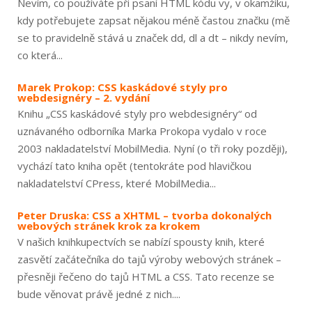
Nevím, co používáte při psaní HTML kódu vy, v okamžiku,
kdy potřebujete zapsat nějakou méně častou značku (mě
se to pravidelně stává u značek dd, dl a dt – nikdy nevím,
co která...
Marek Prokop: CSS kaskádové styly pro
webdesignéry – 2. vydání
Knihu „CSS kaskádové styly pro webdesignéry“ od
uznávaného odborníka Marka Prokopa vydalo v roce
2003 nakladatelství MobilMedia. Nyní (o tři roky později),
vychází tato kniha opět (tentokráte pod hlavičkou
nakladatelství CPress, které MobilMedia...
Peter Druska: CSS a XHTML – tvorba dokonalých
webových stránek krok za krokem
V našich knihkupectvích se nabízí spousty knih, které
zasvětí začátečníka do tajů výroby webových stránek –
přesněji řečeno do tajů HTML a CSS. Tato recenze se
bude věnovat právě jedné z nich....