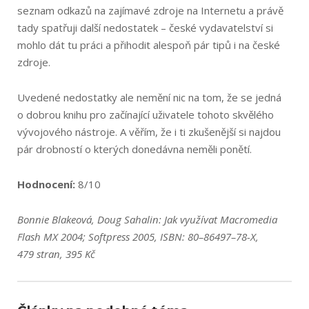
seznam odkazů na zajímavé zdroje na Internetu a právě
tady spatřuji další nedostatek – české vydavatelství si
mohlo dát tu práci a přihodit alespoň pár tipů i na české
zdroje.
Uvedené nedostatky ale nemění nic na tom, že se jedná
o dobrou knihu pro začínající uživatele tohoto skvělého
vývojového nástroje. A věřím, že i ti zkušenější si najdou
pár drobností o kterých donedávna neměli ponětí.
Hodnocení:
8/10
Bonnie Blakeová, Doug Sahalin: Jak využívat Macromedia
Flash MX 2004; Softpress 2005, ISBN: 80–86497–78-X,
479 stran, 395 Kč