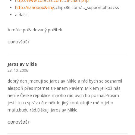
http://www.co­recss.com/…ll-chart.php
http://nanobox&shy
;.chipx86.com/…_sup­port.php#css
a dalsi..
A máte požadovaný požitek.
ODPOVĚDĚT
Jaroslav Mikle
23. 10. 2006
dobrý den Jmenuji se Jaroslav Mikle a rád bych se seznamil
alespoň přes internet,s Panem Pavlem Miklem jelikož nás
není v České republice mnoho rád bych ho poznal.Prosím
jestli tuto správu čte někdo jiný kontaktujte mě o jeho
mailu.budu rád.Děkuji Jaroslav Mikle.
ODPOVĚDĚT