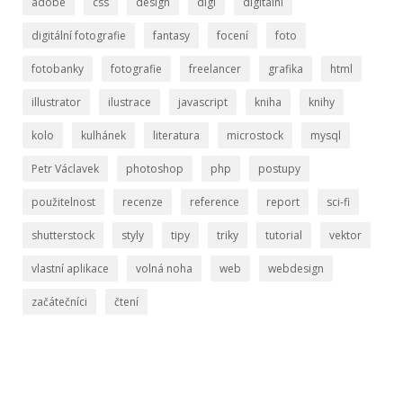
adobe
css
design
digi
digitální
digitální fotografie
fantasy
focení
foto
fotobanky
fotografie
freelancer
grafika
html
illustrator
ilustrace
javascript
kniha
knihy
kolo
kulhánek
literatura
microstock
mysql
Petr Václavek
photoshop
php
postupy
použitelnost
recenze
reference
report
sci-fi
shutterstock
styly
tipy
triky
tutorial
vektor
vlastní aplikace
volná noha
web
webdesign
začátečníci
čtení