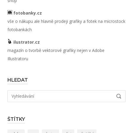
shop
fotobanky.cz
vše o nákupu ale hlavně prodeji grafiky a fotek na microstock
fotobankách
ilustrator.cz
magazín o tvorbě vektorové grafiky nejen v Adobe
Illustratoru
HLEDAT
Hledat:
VYHLED
ŠTÍTKY