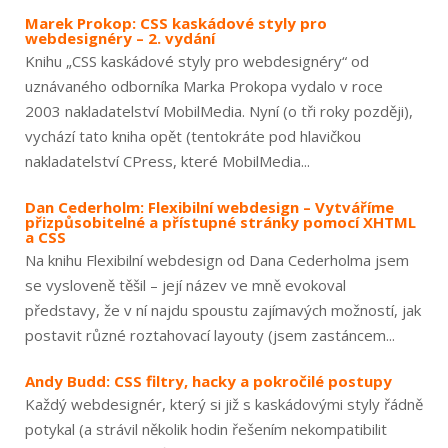
Marek Prokop: CSS kaskádové styly pro
webdesignéry – 2. vydání
Knihu „CSS kaskádové styly pro webdesignéry“ od
uznávaného odborníka Marka Prokopa vydalo v roce
2003 nakladatelství MobilMedia. Nyní (o tři roky později),
vychází tato kniha opět (tentokráte pod hlavičkou
nakladatelství CPress, které MobilMedia...
Dan Cederholm: Flexibilní webdesign – Vytváříme
přizpůsobitelné a přístupné stránky pomocí XHTML
a CSS
Na knihu Flexibilní webdesign od Dana Cederholma jsem
se vysloveně těšil – její název ve mně evokoval
představy, že v ní najdu spoustu zajímavých možností, jak
postavit různé roztahovací layouty (jsem zastáncem...
Andy Budd: CSS filtry, hacky a pokročilé postupy
Každý webdesignér, který si již s kaskádovými styly řádně
potykal (a strávil několik hodin řešením nekompatibilit