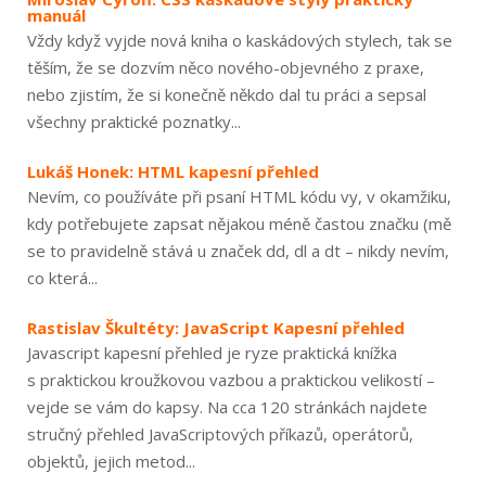
manuál
Vždy když vyjde nová kniha o kaskádových stylech, tak se
těším, že se dozvím něco nového-objevného z praxe,
nebo zjistím, že si konečně někdo dal tu práci a sepsal
všechny praktické poznatky...
Lukáš Honek: HTML kapesní přehled
Nevím, co používáte při psaní HTML kódu vy, v okamžiku,
kdy potřebujete zapsat nějakou méně častou značku (mě
se to pravidelně stává u značek dd, dl a dt – nikdy nevím,
co která...
Rastislav Škultéty: JavaScript Kapesní přehled
Javascript kapesní přehled je ryze praktická knížka
s praktickou kroužkovou vazbou a praktickou velikostí –
vejde se vám do kapsy. Na cca 120 stránkách najdete
stručný přehled JavaScriptových příkazů, operátorů,
objektů, jejich metod...