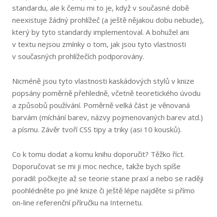
standardu, ale k čemu mi to je, když v současné době
neexistuje žádný prohlížeč (a ještě nějakou dobu nebude),
který by tyto standardy implementoval. A bohužel ani
v textu nejsou zmínky o tom, jak jsou tyto vlastnosti
v současných prohlížečích podporovány.
Nicméně jsou tyto vlastnosti kaskádových stylů v knize
popsány poměrně přehledně, včetně teoretického úvodu
a způsobů používání. Poměrně velká část je věnovaná
barvám (míchání barev, názvy pojmenovaných barev atd.)
a písmu. Závěr tvoří CSS tipy a triky (asi 10 kousků).
Co k tomu dodat a komu knihu doporučit? Těžko říct.
Doporučovat se mi ji moc nechce, takže bych spíše
poradil: počkejte až se teorie stane praxí a nebo se raději
poohlédněte po jiné knize či ještě lépe najděte si přímo
on-line referenční příručku na Internetu.