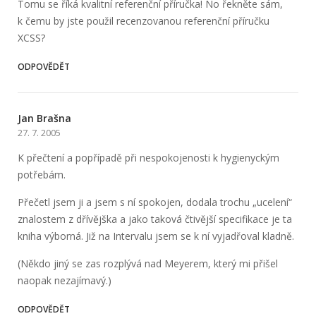
Tomu se říká kvalitní referenční příručka! No řekněte sám,
k čemu by jste použil recenzovanou referenční příručku
XCSS?
ODPOVĚDĚT
Jan Brašna
27. 7. 2005
K přečtení a popřípadě při nespokojenosti k hygienyckým
potřebám.
Přečetl jsem ji a jsem s ní spokojen, dodala trochu „ucelení“
znalostem z dřívějška a jako taková čtivější specifikace je ta
kniha výborná. Již na Intervalu jsem se k ní vyjadřoval kladně.
(Někdo jiný se zas rozplývá nad Meyerem, který mi přišel
naopak nezajímavý.)
ODPOVĚDĚT