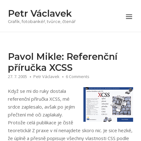
Přeskočit
Petr Václavek
na
Menu
obsah
Grafik, fotobankéř, tvůrce, čtenář
Pavol Mikle: Referenční
příručka XCSS
27. 7. 2005
Petr Václavek
6 Comments
Když se mi do ruky dostala
referenční příručka XCSS, mé
srdce zaplesalo, avšak po jejím
přečtení mé oči zaplakaly.
Protože celá publikace je čistě
teoretická! Z praxe v ní nenajdete skoro nic. Je sice hezké,
že úplně a přesně popisuje všechny vlastnosti CSS podle