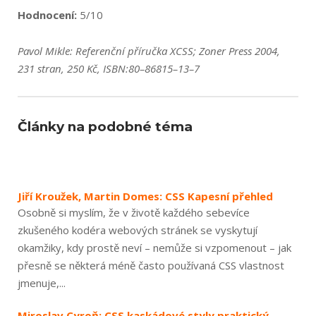
Hodnocení:
5/10
Pavol Mikle: Referenční příručka XCSS; Zoner Press 2004,
231 stran, 250 Kč, ISBN:80–86815–13–7
Články na podobné téma
Jiří Kroužek, Martin Domes: CSS Kapesní přehled
Osobně si myslím, že v životě každého sebevíce
zkušeného kodéra webových stránek se vyskytují
okamžiky, kdy prostě neví – nemůže si vzpomenout – jak
přesně se některá méně často používaná CSS vlastnost
jmenuje,...
Miroslav Cyroň: CSS kaskádové styly praktický