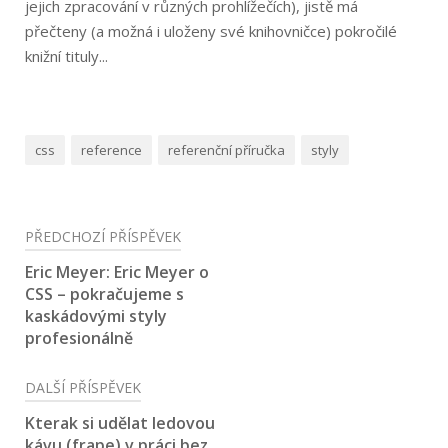
jejich zpracování v různých prohlížečích), jistě má
přečteny (a možná i uloženy své knihovničce) pokročilé
knižní tituly...
css
reference
referenční příručka
styly
Navigace
PŘEDCHOZÍ PŘÍSPĚVEK
pro
Eric Meyer: Eric Meyer o
CSS – pokračujeme s
příspěvek
kaskádovými styly
profesionálně
DALŠÍ PŘÍSPĚVEK
Kterak si udělat ledovou
kávu (frape) v práci bez