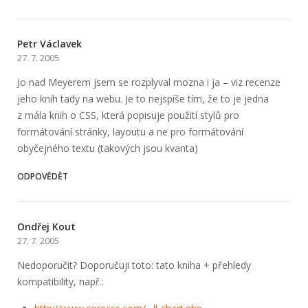
Petr Václavek
27. 7. 2005
Jo nad Meyerem jsem se rozplyval mozna i ja – viz recenze
jeho knih tady na webu. Je to nejspíše tím, že to je jedna
z mála knih o CSS, která popisuje použití stylů pro
formátování stránky, layoutu a ne pro formátování
obyčejného textu (takových jsou kvanta)
ODPOVĚDĚT
Ondřej Kout
27. 7. 2005
Nedoporučit? Doporučuji toto: tato kniha + přehledy
kompatibility, např.: