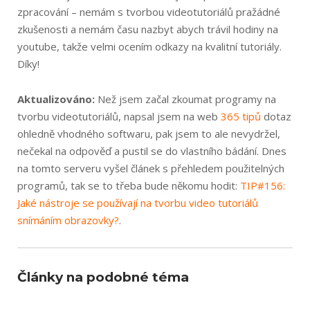
zpracování – nemám s tvorbou videotutoriálů pražádné
zkušenosti a nemám času nazbyt abych trávil hodiny na
youtube, takže velmi ocením odkazy na kvalitní tutoriály.
Díky!
Aktualizováno:
Než jsem začal zkoumat programy na
tvorbu videotutoriálů, napsal jsem na web
365 tipů
dotaz
ohledně vhodného softwaru, pak jsem to ale nevydržel,
nečekal na odpověď a pustil se do vlastního bádání. Dnes
na tomto serveru vyšel článek s přehledem použitelných
programů, tak se to třeba bude někomu hodit:
TIP#156:
Jaké nástroje se používají na tvorbu video tutoriálů
snímáním obrazovky?
.
Články na podobné téma