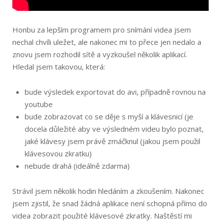
Honbu za lepším programem pro snímání videa jsem
nechal chvíli uležet, ale nakonec mi to přece jen nedalo a
znovu jsem rozhodil sítě a vyzkoušel několik aplikací.
Hledal jsem takovou, která:
bude výsledek exportovat do avi, případně rovnou na
youtube
bude zobrazovat co se děje s myší a klávesnicí (je
docela důležité aby ve výsledném videu bylo poznat,
jaké klávesy jsem právě zmáčknul (jakou jsem použil
klávesovou zkratku)
nebude drahá (ideálně zdarma)
Strávil jsem několik hodin hledáním a zkoušením. Nakonec
jsem zjistil, že snad žádná aplikace není schopná přímo do
videa zobrazit použité klávesové zkratky. Naštěstí mi