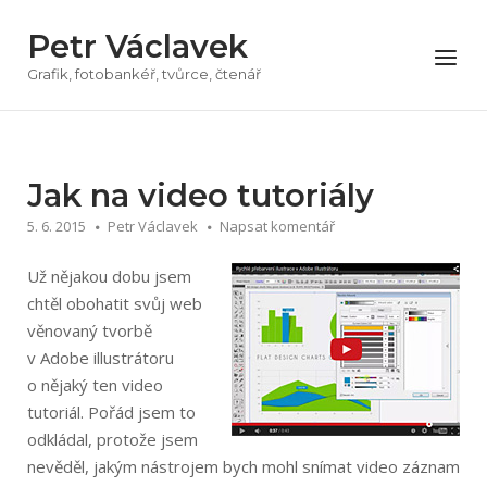
Přeskočit
Petr Václavek
na
Menu
obsah
Grafik, fotobankéř, tvůrce, čtenář
Jak na video tutoriály
5. 6. 2015
Petr Václavek
Napsat komentář
Už nějakou dobu jsem
chtěl obohatit svůj web
věnovaný tvorbě
v Adobe illustrátoru
o nějaký ten video
tutoriál. Pořád jsem to
odkládal, protože jsem
nevěděl, jakým nástrojem bych mohl snímat video záznam