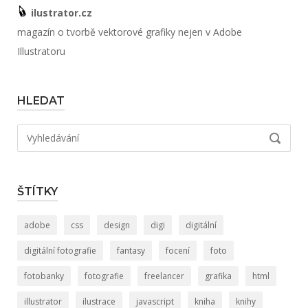
ilustrator.cz
magazín o tvorbě vektorové grafiky nejen v Adobe
Illustratoru
HLEDAT
Hledat:
VYHLED
ŠTÍTKY
adobe
css
design
digi
digitální
digitální fotografie
fantasy
focení
foto
fotobanky
fotografie
freelancer
grafika
html
illustrator
ilustrace
javascript
kniha
knihy