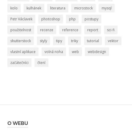
kolo
kulhánek
literatura
microstock
mysql
Petr Václavek
photoshop
php
postupy
použitelnost
recenze
reference
report
sci-fi
shutterstock
styly
tipy
triky
tutorial
vektor
vlastní aplikace
volná noha
web
webdesign
začátečníci
čtení
O WEBU