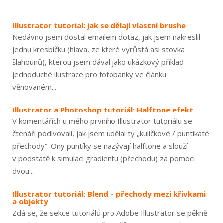
Illustrator tutorial: jak se dělají vlastní brushe
Nedávno jsem dostal emailem dotaz, jak jsem nakreslil
jednu kresbičku (hlava, ze které vyrůstá asi stovka
šlahounů), kterou jsem dával jako ukázkový příklad
jednoduché ilustrace pro fotobanky ve článku
věnovaném...
Illustrator a Photoshop tutoriál: Halftone efekt
V komentářích u mého prvního Illustrator tutoriálu se
čtenáři podivovali, jak jsem udělal ty „kuličkové / puntíkaté
přechody“. Ony puntíky se nazývají halftone a slouží
v podstatě k simulaci gradientu (přechodu) za pomoci
dvou...
Illustrator tutoriál: Blend – přechody mezi křivkami
a objekty
Zdá se, že sekce tutoriálů pro Adobe Illustrator se pěkně