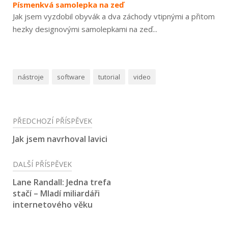
Písmenkvá samolepka na zeď
Jak jsem vyzdobil obyvák a dva záchody vtipnými a přitom
hezky designovými samolepkami na zeď...
nástroje
software
tutorial
video
Navigace
PŘEDCHOZÍ PŘÍSPĚVEK
pro
Jak jsem navrhoval lavici
příspěvek
DALŠÍ PŘÍSPĚVEK
Lane Randall: Jedna trefa
stačí – Mladí miliardáři
internetového věku