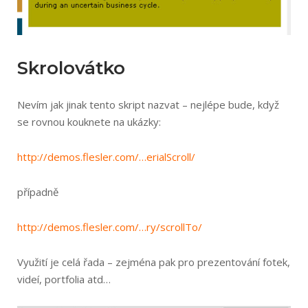
Skrolovátko
Nevím jak jinak tento skript nazvat – nejlépe bude, když
se rovnou kouknete na ukázky:
http://demos.fles­ler.com/…erial­Scroll/
případně
http://demos.fles­ler.com/…ry/scro­llTo/
Využití je celá řada – zejména pak pro prezentování fotek,
videí, portfolia atd…