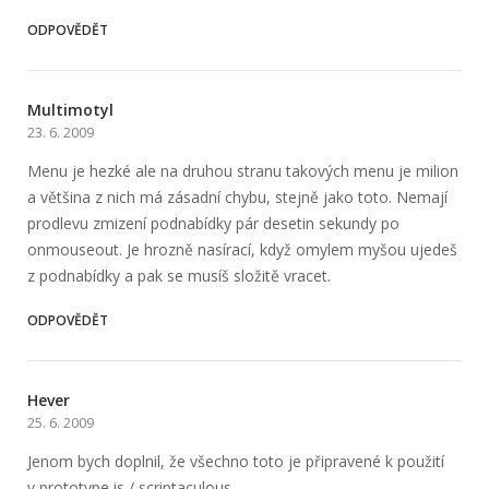
ODPOVĚDĚT
Multimotyl
23. 6. 2009
Menu je hezké ale na druhou stranu takových menu je milion
a většina z nich má zásadní chybu, stejně jako toto. Nemají
prodlevu zmizení podnabídky pár desetin sekundy po
onmouseout. Je hrozně nasírací, když omylem myšou ujedeš
z podnabídky a pak se musíš složitě vracet.
ODPOVĚDĚT
Hever
25. 6. 2009
Jenom bych doplnil, že všechno toto je připravené k použití
v prototype.js / scriptaculous