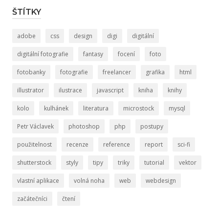
ŠTÍTKY
adobe
css
design
digi
digitální
digitální fotografie
fantasy
focení
foto
fotobanky
fotografie
freelancer
grafika
html
illustrator
ilustrace
javascript
kniha
knihy
kolo
kulhánek
literatura
microstock
mysql
Petr Václavek
photoshop
php
postupy
použitelnost
recenze
reference
report
sci-fi
shutterstock
styly
tipy
triky
tutorial
vektor
vlastní aplikace
volná noha
web
webdesign
začátečníci
čtení