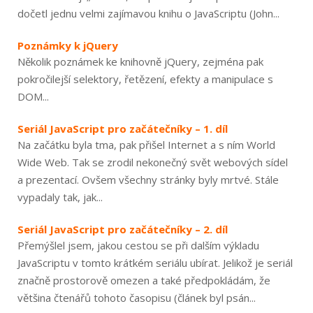
dočetl jednu velmi zajímavou knihu o JavaScriptu (John...
Poznámky k jQuery
Několik poznámek ke knihovně jQuery, zejména pak
pokročilejší selektory, řetězení, efekty a manipulace s
DOM...
Seriál JavaScript pro začátečníky – 1. díl
Na začátku byla tma, pak přišel Internet a s ním World
Wide Web. Tak se zrodil nekonečný svět webových sídel
a prezentací. Ovšem všechny stránky byly mrtvé. Stále
vypadaly tak, jak...
Seriál JavaScript pro začátečníky – 2. díl
Přemýšlel jsem, jakou cestou se při dalším výkladu
JavaScriptu v tomto krátkém seriálu ubírat. Jelikož je seriál
značně prostorově omezen a také předpokládám, že
většina čtenářů tohoto časopisu (článek byl psán...