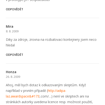
ODPOVĚDĚT
Mira
8. 8. 2009
Diky za zdroje, zrovna na rozbalovaci kontejnery jsem neco
hledal
ODPOVĚDĚT
Honza
26. 8. 2009
Ahoj, měl bych dotaz k odkazovaným skriptům. Když
například v prvním případě (
http://adipa­
laz.awardspace&#173
;.com/…) není ve skriptech ani na
stránkách autorky uvedena licence resp. možnost použití,