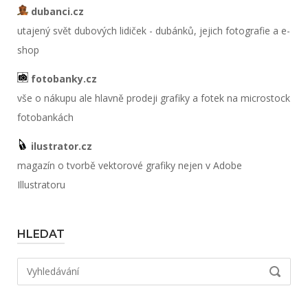
dubanci.cz
utajený svět dubových lidiček - dubánků, jejich fotografie a e-
shop
fotobanky.cz
vše o nákupu ale hlavně prodeji grafiky a fotek na microstock
fotobankách
ilustrator.cz
magazín o tvorbě vektorové grafiky nejen v Adobe
Illustratoru
HLEDAT
Hledat:
VYHLED