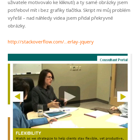
uživatele motivovalo ke kliknutí) a ty samé obrázky jsem
potřebovl mít i bez grafiky tlačítka. Skript mi můj problém
vyřešil – nad náhledy videa jsem přidal překryvné
obrázky.
http://stacko­verflow.com/…er­lay-jquery