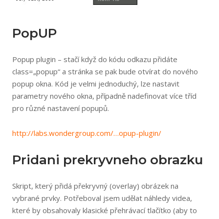
PopUP
Popup plugin – stačí když do kódu odkazu přidáte
class=„popup“ a stránka se pak bude otvírat do nového
popup okna. Kód je velmi jednoduchý, lze nastavit
parametry nového okna, případně nadefinovat více tříd
pro různé nastavení popupů.
http://labs.won­dergroup.com/…o­pup-plugin/
Pridani prekryvneho obrazku
Skript, který přidá překryvný (overlay) obrázek na
vybrané prvky. Potřeboval jsem udělat náhledy videa,
které by obsahovaly klasické přehrávací tlačítko (aby to