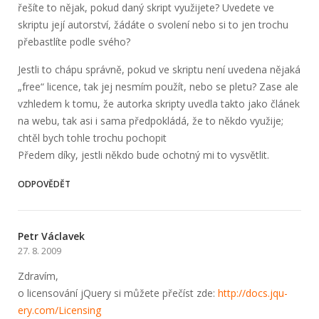
řešíte to nějak, pokud daný skript využijete? Uvedete ve
skriptu její autorství, žádáte o svolení nebo si to jen trochu
přebastlíte podle svého?
Jestli to chápu správně, pokud ve skriptu není uvedena nějaká
„free“ licence, tak jej nesmím použít, nebo se pletu? Zase ale
vzhledem k tomu, že autorka skripty uvedla takto jako článek
na webu, tak asi i sama předpokládá, že to někdo využije;
chtěl bych tohle trochu pochopit
Předem díky, jestli někdo bude ochotný mi to vysvětlit.
ODPOVĚDĚT
Petr Václavek
27. 8. 2009
Zdravím,
o licensování jQuery si můžete přečíst zde:
http://docs.jqu­
ery.com/Licen­sing