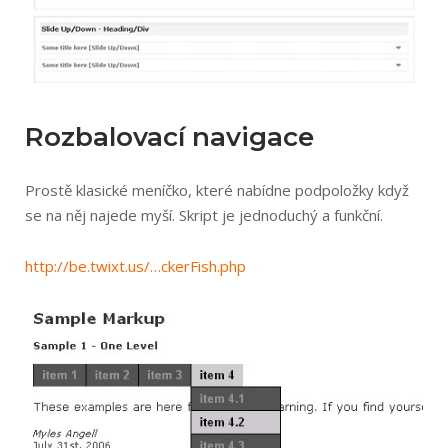
Rozbalovací navigace
Prostě klasické meníčko, které nabídne podpoložky když
se na něj najede myší. Skript je jednoduchý a funkční.
http://be.twix­t.us/…ckerFish­.php