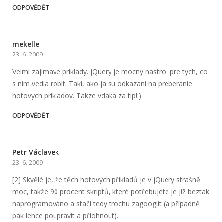
ODPOVĚDĚT
mekelle
23. 6. 2009
Velmi zajimave priklady. jQuery je mocny nastroj pre tych, co
s nim vedia robit. Taki, ako ja su odkazani na preberanie
hotovych prikladov. Takze vdaka za tip!:)
ODPOVĚDĚT
Petr Václavek
23. 6. 2009
[2] Skvělé je, že těch hotových příkladů je v jQuery strašně
moc, takže 90 procent skriptů, které potřebujete je již beztak
naprogramováno a stačí tedy trochu zagooglit (a případně
pak lehce poupravit a přiohnout).