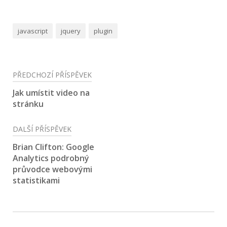
javascript
jquery
plugin
Navigace
PŘEDCHOZÍ PŘÍSPĚVEK
pro
Jak umístit video na
stránku
příspěvek
DALŠÍ PŘÍSPĚVEK
Brian Clifton: Google
Analytics podrobný
průvodce webovými
statistikami