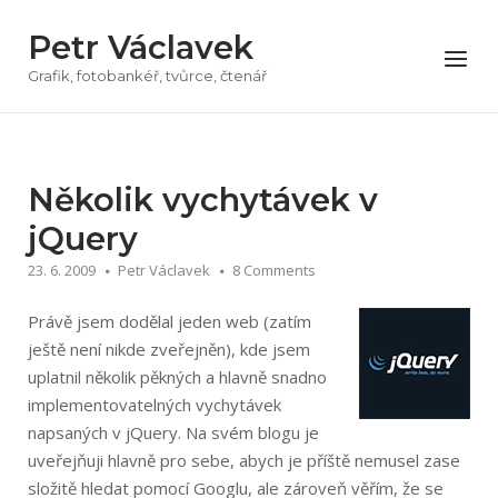
Přeskočit
Petr Václavek
na
Menu
obsah
Grafik, fotobankéř, tvůrce, čtenář
Několik vychytávek v
jQuery
23. 6. 2009
Petr Václavek
8 Comments
Právě jsem dodělal jeden web (zatím
ještě není nikde zveřejněn), kde jsem
uplatnil několik pěkných a hlavně snadno
implementovatelných vychytávek
napsaných v jQuery. Na svém blogu je
uveřejňuji hlavně pro sebe, abych je příště nemusel zase
složitě hledat pomocí Googlu, ale zároveň věřím, že se