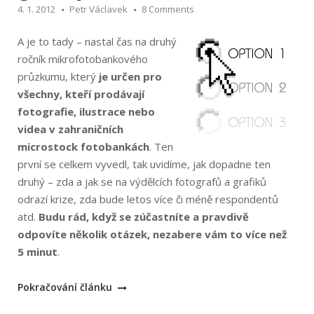
4. 1. 2012
Petr Václavek
8 Comments
A je to tady – nastal čas na druhý
ročník mikrofotobankového
průzkumu, který
je určen pro
všechny, kteří prodávají
fotografie, ilustrace nebo
videa v zahraničních
microstock fotobankách
. Ten
první se celkem vyvedl, tak uvidíme, jak dopadne ten
druhý – zda a jak se na výdělcích fotografů a grafiků
odrazí krize, zda bude letos více či méně respondentů
atd.
Budu rád, když se zúčastníte a pravdivě
odpovíte několik otázek, nezabere vám to více než
5 minut
.
„Mikrofotobanky
Pokračování článku
2011