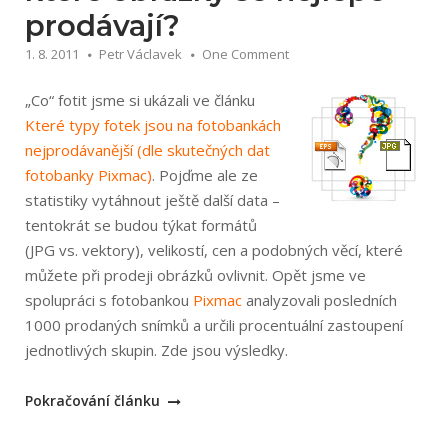
prodávají?
1. 8. 2011
Petr Václavek
One Comment
„Co“ fotit jsme si ukázali ve článku
Které typy fotek jsou na fotobankách
nejprodávanější (dle skutečných dat
fotobanky Pixmac)
. Pojďme ale ze
statistiky vytáhnout ještě další data –
tentokrát se budou týkat formátů
(JPG vs. vektory), velikostí, cen a podobných věcí, které
můžete při prodeji obrázků ovlivnit. Opět jsme ve
spolupráci s fotobankou
Pixmac
analyzovali posledních
1000 prodaných snímků a určili procentuální zastoupení
jednotlivých skupin. Zde jsou výsledky.
„Formáty,
Pokračování článku
velikosti,