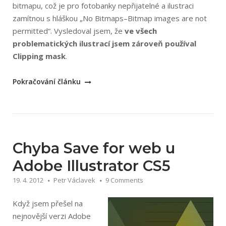
bitmapu, což je pro fotobanky nepřijatelné a ilustraci
zamítnou s hláškou „No Bitmaps–Bitmap images are not
permitted“. Vysledoval jsem, že
ve všech
problematických ilustrací jsem zároveň používal
Clipping mask
.
„Problém
Pokračování článku
s
exportem
do
EPS
10
Chyba Save for web u
při
Adobe Illustrator CS5
použití
19. 4. 2012
Petr Václavek
9 Comments
gradientu
a
Když jsem přešel na
Clipping
nejnovější verzi Adobe
Mask“