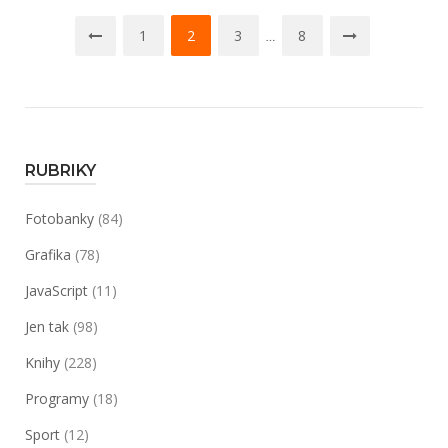
ceny
Navigace
–
1
2
3
8
…
které
pro
obrázky
příspěvky
se
nejlépe
prodávají?“
RUBRIKY
Fotobanky
(84)
Grafika
(78)
JavaScript
(11)
Jen tak
(98)
Knihy
(228)
Programy
(18)
Sport
(12)