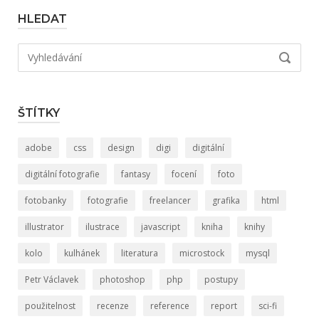
HLEDAT
Hledat:
VYHLED
ŠTÍTKY
adobe
css
design
digi
digitální
digitální fotografie
fantasy
focení
foto
fotobanky
fotografie
freelancer
grafika
html
illustrator
ilustrace
javascript
kniha
knihy
kolo
kulhánek
literatura
microstock
mysql
Petr Václavek
photoshop
php
postupy
použitelnost
recenze
reference
report
sci-fi