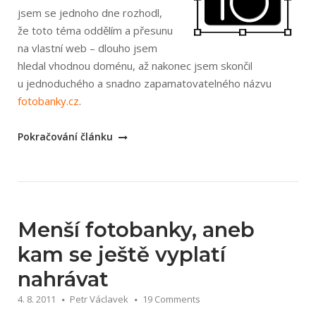
jsem se jednoho dne rozhodl,
že toto téma oddělím a přesunu
na vlastní web – dlouho jsem
hledal vhodnou doménu, až nakonec jsem skončil
u jednoduchého a snadno zapamatovatelného názvu
fotobanky.cz
.
„Nový
Pokračování článku
portál
o
fotobankách
–
fotobanky.cz“
Menší fotobanky, aneb
kam se ještě vyplatí
nahrávat
4. 8. 2011
Petr Václavek
19 Comments