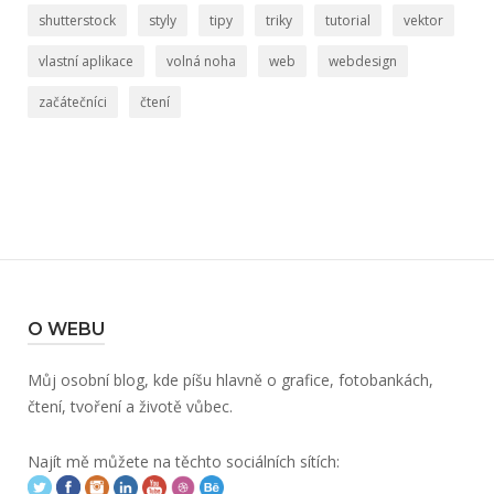
shutterstock
styly
tipy
triky
tutorial
vektor
vlastní aplikace
volná noha
web
webdesign
začátečníci
čtení
O WEBU
Můj osobní blog, kde píšu hlavně o grafice, fotobankách,
čtení, tvoření a životě vůbec.
Najít mě můžete na těchto sociálních sítích: