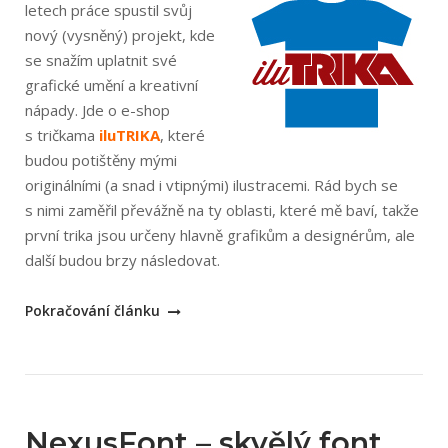
letech práce spustil svůj
nový (vysněný) projekt, kde
se snažím uplatnit své
grafické umění a kreativní
nápady. Jde o e-shop
s tričkama
iluTRIKA
, které
budou potištěny mými
originálními (a snad i vtipnými) ilustracemi. Rád bych se
s nimi zaměřil převážně na ty oblasti, které mě baví, takže
první trika jsou určeny hlavně grafikům a designérům, ale
další budou brzy následovat.
„iluTRIKA
Pokračování článku
–
originální
trika
od
grafika“
NexusFont – skvělý font