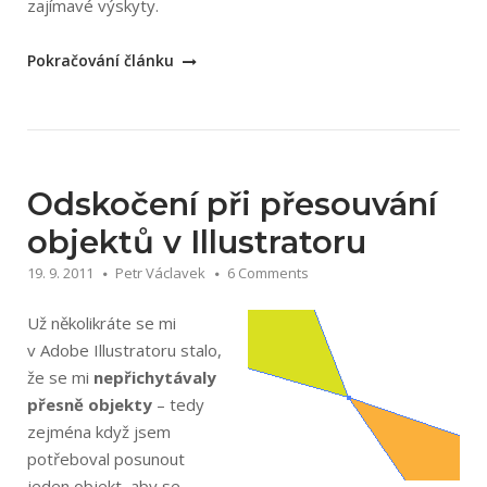
zajímavé výskyty.
„Jak
Pokračování článku
jsem
potkal
své
ilustrace
z
Odskočení při přesouvání
fotobank“
objektů v Illustratoru
19. 9. 2011
Petr Václavek
6 Comments
Už několikráte se mi
v Adobe Illustratoru stalo,
že se mi
nepřichytávaly
přesně objekty
– tedy
zejména když jsem
potřeboval posunout
jeden objekt, aby se