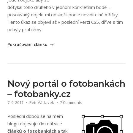
dotýkal toho druhého v jednom konkrétním bodě –
posouvaný objekt mi odskočil podle neviditelné mřížky.
Tento úkaz se objevil až v poslední verzi CS5, dříve s tím
nebyly problémy.
„Odskočení
Pokračování článku
při
přesouvání
objektů
v
Illustratoru“
Nový portál o fotobankách
– fotobanky.cz
7. 9. 2011
Petr Václavek
7 Comments
Poslední dobou se na mém
blogu objevuje čím dál více
článků o fotobankách
a tak