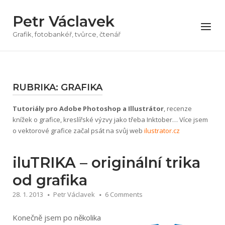
Přeskočit
Petr Václavek
na
Menu
obsah
Grafik, fotobankéř, tvůrce, čtenář
RUBRIKA:
GRAFIKA
Tutoriály pro Adobe Photoshop a Illustrátor
, recenze
knížek o grafice, kreslířské výzvy jako třeba Inktober… Více jsem
o vektorové grafice začal psát na svůj web
ilustrator.cz
iluTRIKA – originální trika
od grafika
28. 1. 2013
Petr Václavek
6 Comments
Konečně jsem po několika