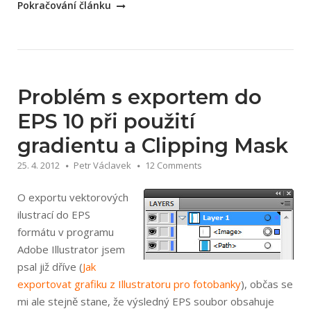
„NexusFont
Pokračování článku
–
skvělý
font
manager“
Problém s exportem do
EPS 10 při použití
gradientu a Clipping Mask
25. 4. 2012
Petr Václavek
12 Comments
O exportu vektorových
ilustrací do EPS
formátu v programu
Adobe Illustrator jsem
psal již dříve (
Jak
exportovat grafiku z Illustratoru pro fotobanky
), občas se
mi ale stejně stane, že výsledný EPS soubor obsahuje