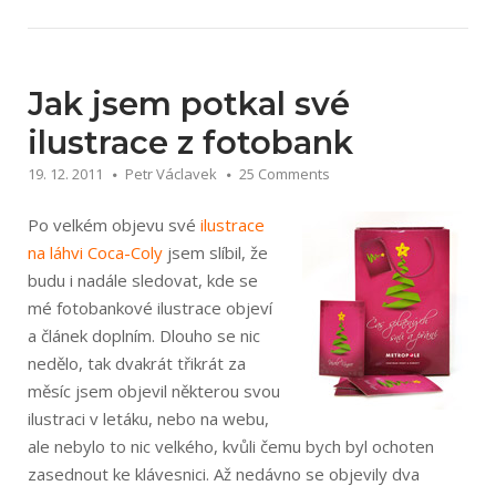
–
průzkum
mezi
fotografy
Jak jsem potkal své
a
ilustrace z fotobank
grafiky“
19. 12. 2011
Petr Václavek
25 Comments
Po velkém objevu své
ilustrace
na láhvi Coca-Coly
jsem slíbil, že
budu i nadále sledovat, kde se
mé fotobankové ilustrace objeví
a článek doplním. Dlouho se nic
nedělo, tak dvakrát třikrát za
měsíc jsem objevil některou svou
ilustraci v letáku, nebo na webu,
ale nebylo to nic velkého, kvůli čemu bych byl ochoten
zasednout ke klávesnici. Až nedávno se objevily dva