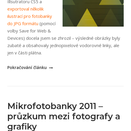
Illsutratoru CS5 a
exportoval několik
ilustrací pro fotobanky
do JPG formátu
(pomocí
volby Save for Web &
Devices) docela jsem se zhrozil – výsledné obrázky byly
zubaté a obsahovaly jednopixelové vodorovné linky, ale
jen v části plátna.
„Chyba
Pokračování článku
Save
for
web
u
Adobe
Mikrofotobanky 2011 –
Illustrator
průzkum mezi fotografy a
CS5“
grafiky