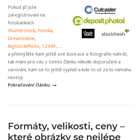
Pokud již jste
zaregistrovaní na
fotobankách
Shutterstock
,
Fotolia
,
Dreamstime
,
BigStockPhoto
,
123RF
, …
a přemýšlíte kam ještě své ilustrace a fotografie nahrát,
tak mám pro vás v tomto článku několik doporučení a
varování, kam se to ještě vyplatí a kde to už za tu námahu
„Menší
nestojí.
fotobanky,
Pokračování článku
aneb
kam
se
ještě
Formáty, velikosti, ceny –
vyplatí
nahrávat“
které obrázky se nejlépe