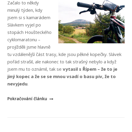
Začalo to někdy
minulý týden, kdy
jsem si s kamarádem
Slávkem vyjel po
stopách Houšteckého
cyklomaratonu –
projížděli jsme hlavně
tu vzdálenější část trasy, kde jsou pěkné kopečky. Slávek
pořád strašil, ale nakonec to tak strašný nebylo a když
jsem mu to oznámil, tak se
vytasil s Řípem – že to je
jiný kopec a že se se mnou vsadí o basu piv, že to
nevyjedu
.
„Cyklovýlet
Pokračování článku
na
Říp“