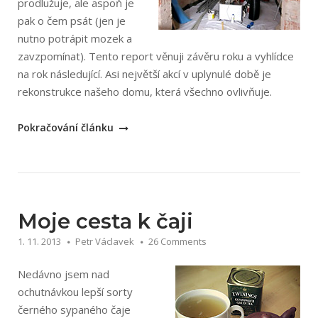
prodlužuje, ale aspoň je
pak o čem psát (jen je
nutno potrápit mozek a
zavzpomínat). Tento report věnuji závěru roku a vyhlídce
na rok následující. Asi největší akcí v uplynulé době je
rekonstrukce našeho domu, která všechno ovlivňuje.
„Podzim
Pokračování článku
a
zima
2013
na
volné
Moje cesta k čaji
noze“
1. 11. 2013
Petr Václavek
26 Comments
Nedávno jsem nad
ochutnávkou lepší sorty
černého sypaného čaje