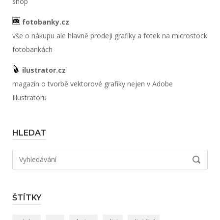
shop
fotobanky.cz
vše o nákupu ale hlavně prodeji grafiky a fotek na microstock
fotobankách
ilustrator.cz
magazín o tvorbě vektorové grafiky nejen v Adobe
Illustratoru
HLEDAT
Hledat:
VYHLED
ŠTÍTKY