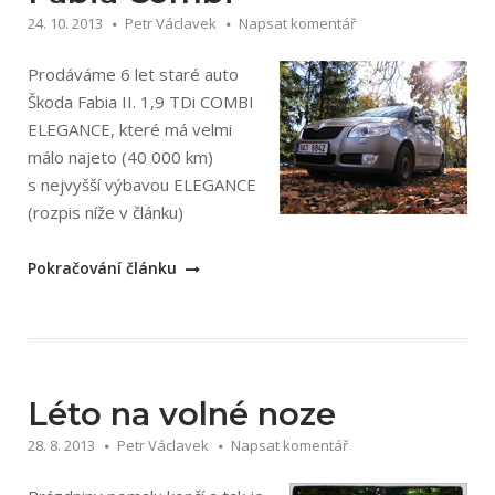
24. 10. 2013
Petr Václavek
Napsat komentář
Prodáváme 6 let staré auto
Škoda Fabia II. 1,9 TDi COMBI
ELEGANCE, které má velmi
málo najeto (40 000 km)
s nejvyšší výbavou ELEGANCE
(rozpis níže v článku)
„Prodáváme
Pokračování článku
velmi
zachovalé
auto
Škoda
Fabia
Léto na volné noze
Combi“
28. 8. 2013
Petr Václavek
Napsat komentář