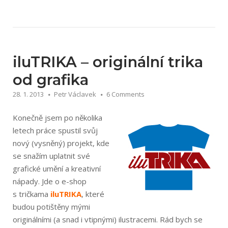
a
Únor
2013
na
volné
iluTRIKA – originální trika
noze“
od grafika
28. 1. 2013
Petr Václavek
6 Comments
Konečně jsem po několika
letech práce spustil svůj
nový (vysněný) projekt, kde
se snažím uplatnit své
grafické umění a kreativní
nápady. Jde o e-shop
s tričkama
iluTRIKA
, které
budou potištěny mými
originálními (a snad i vtipnými) ilustracemi. Rád bych se