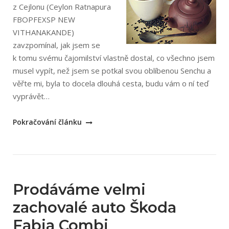
z Cejlonu (Ceylon Ratnapura
FBOPFEXSP NEW
VITHANAKANDE)
zavzpomínal, jak jsem se
k tomu svému čajomilství vlastně dostal, co všechno jsem
musel vypít, než jsem se potkal svou oblíbenou Senchu a
věřte mi, byla to docela dlouhá cesta, budu vám o ní teď
vyprávět…
„Moje
Pokračování článku
cesta
k
čaji“
Prodáváme velmi
zachovalé auto Škoda
Fabia Combi