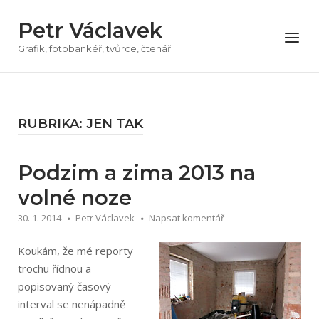
Přeskočit
Petr Václavek
na
Menu
obsah
Grafik, fotobankéř, tvůrce, čtenář
RUBRIKA:
JEN TAK
Podzim a zima 2013 na
volné noze
30. 1. 2014
Petr Václavek
Napsat komentář
Koukám, že mé reporty
trochu řídnou a
popisovaný časový
interval se nenápadně