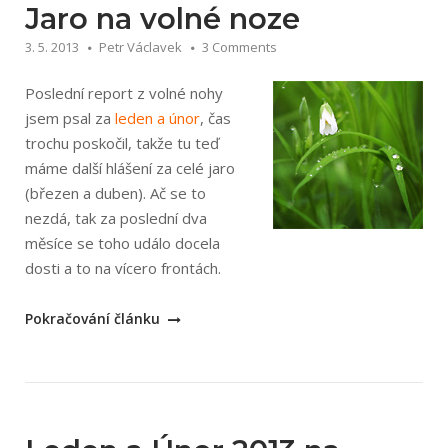
Jaro na volné noze
3. 5. 2013
Petr Václavek
3 Comments
Poslední report z volné nohy
jsem psal za
leden a únor
, čas
trochu poskočil, takže tu teď
máme další hlášení za celé jaro
(březen a duben). Ač se to
nezdá, tak za poslední dva
měsíce se toho událo docela
dosti a to na vícero frontách.
„Jaro
Pokračování článku
na
volné
noze“