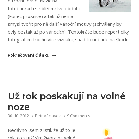
o trochu dříve. Navíc na
fotobankách se blíží mrtvé období
(konec prosince) a tak už nemá
smysl tvořit pro ně další vánoční motivy (schváleny by
byly beztak až po vánocích). Tentokráte bude report díky
fotografiím trochu více vizuální, snad to nebude na škodu.
„Listopad
Pokračování článku
a
prosinec
na
volné
noze“
Už rok poskakuji na volné
noze
30. 10. 2012
Petr Václavek
9 Comments
Nedávno jsem zjistil, že už to je
rok, co si užívám života na volné