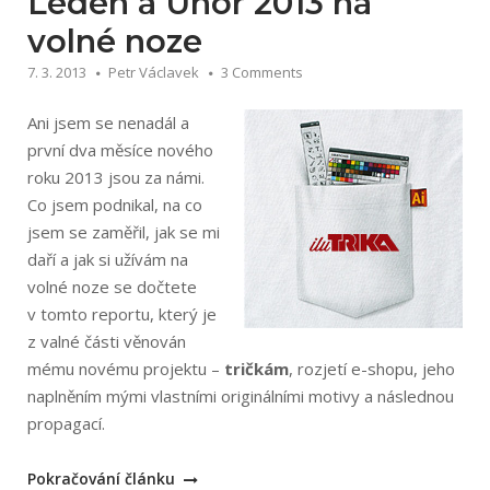
Leden a Únor 2013 na
volné noze
7. 3. 2013
Petr Václavek
3 Comments
Ani jsem se nenadál a
první dva měsíce nového
roku 2013 jsou za námi.
Co jsem podnikal, na co
jsem se zaměřil, jak se mi
daří a jak si užívám na
volné noze se dočtete
v tomto reportu, který je
z valné části věnován
mému novému projektu –
tričkám
, rozjetí e-shopu, jeho
naplněním mými vlastními originálními motivy a následnou
propagací.
„Leden
Pokračování článku