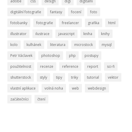
adobe
css
design
digi
digitální
digitální fotografie
fantasy
focení
foto
fotobanky
fotografie
freelancer
grafika
html
illustrator
ilustrace
javascript
kniha
knihy
kolo
kulhánek
literatura
microstock
mysql
Petr Václavek
photoshop
php
postupy
použitelnost
recenze
reference
report
sci-fi
shutterstock
styly
tipy
triky
tutorial
vektor
vlastní aplikace
volná noha
web
webdesign
začátečníci
čtení