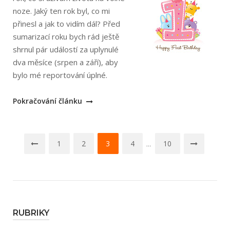
noze. Jaký ten rok byl, co mi
přinesl a jak to vidím dál? Před
sumarizací roku bych rád ještě
shrnul pár událostí za uplynulé
dva měsíce (srpen a září), aby
bylo mé reportování úplné.
„Už
Pokračování článku
rok
poskakuji
Navigace
na
1
2
3
4
10
…
volné
pro
noze“
příspěvky
RUBRIKY