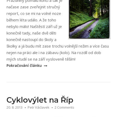
Prázdniny pomalu končí a tak je
načase zase zveřejnit stručný
report, co se mi na volné noze
během léta událo. A že toho
nebylo málo! Naštěstí září už je
konečně tady, naše dvě děti
konečně nastoupí do školy a
školky a já budu mít zase trochu volnější režim a více času
nejen na práci ale i na zábavu (kolo). Na rozdíl od dob
„Léto
mých studií se na září vysloveně těším!
na
Pokračování článku
volné
noze“
Cyklovýlet na Říp
20. 8. 2013
Petr Václavek
2 Comments