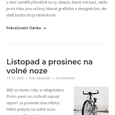
s nimi zaměřil převážně na ty oblasti, které mě baví, takže
první trika jsou určeny hlavně grafikům a designérům, ale
další budou brzy následovat.
„iluTRIKA
Pokračování článku
–
originální
trika
od
grafika“
Listopad a prosinec na
volné noze
17. 12. 2012
Petr Václavek
3 Comments
Blíží se konec roku a rekapitulace.
Proto jsem se rozhodl sepsat
report za poslední dva měsíce
mého pobytu na volné noze