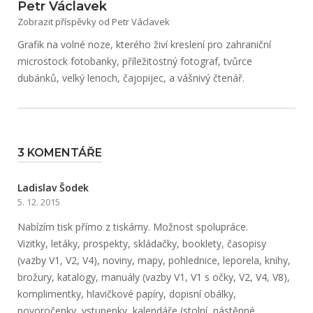
Petr Václavek
Zobrazit příspěvky od Petr Václavek
Grafik na volné noze, kterého živí kreslení pro zahraniční
microstock fotobanky, příležitostný fotograf, tvůrce
dubánků, velký lenoch, čajopijec, a vášnivý čtenář.
3 KOMENTÁŘE
Ladislav Šodek
5. 12. 2015
Nabízím tisk přímo z tiskárny. Možnost spolupráce.
Vizitky, letáky, prospekty, skládačky, booklety, časopisy
(vazby V1, V2, V4), noviny, mapy, pohlednice, leporela, knihy,
brožury, katalogy, manuály (vazby V1, V1 s očky, V2, V4, V8),
komplimentky, hlavičkové papíry, dopisní obálky,
novoročenky, vstupenky, kalendáře (stolní, nástěnné,