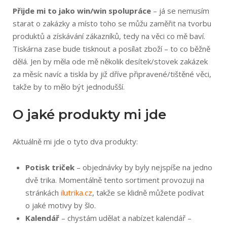
Přijde mi to jako win/win spolupráce
– já se nemusím
starat o zakázky a místo toho se můžu zaměřit na tvorbu
produktů a získávání zákazníků, tedy na věci co mě baví.
Tiskárna zase bude tisknout a posílat zboží – to co běžně
dělá. Jen by měla ode mě několik desítek/stovek zakázek
za měsíc navíc a tiskla by již dříve připravené/tištěné věci,
takže by to mělo být jednodušší.
O jaké produkty mi jde
Aktuálně mi jde o tyto dva produkty:
Potisk triček
– objednávky by byly nejspíše na jedno
dvě trika. Momentálně tento sortiment provozuji na
stránkách
ilutrika.cz
, takže se klidně můžete podívat
o jaké motivy by šlo.
Kalendář
– chystám udělat a nabízet kalendář –