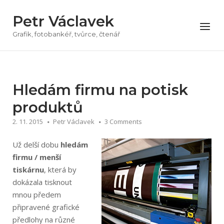
Přeskočit
Petr Václavek
na
Menu
obsah
Grafik, fotobankéř, tvůrce, čtenář
Hledám firmu na potisk
produktů
2. 11. 2015
Petr Václavek
3 Comments
Už delší dobu
hledám
firmu / menší
tiskárnu
, která by
dokázala tisknout
mnou předem
připravené grafické
předlohy na různé