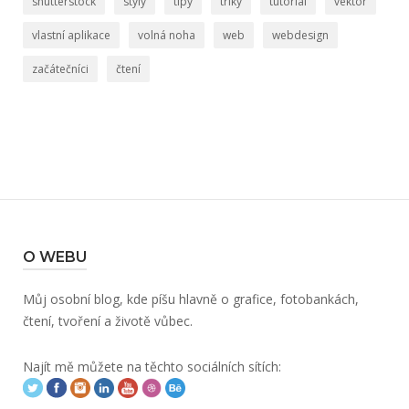
shutterstock
styly
tipy
triky
tutorial
vektor
vlastní aplikace
volná noha
web
webdesign
začátečníci
čtení
O WEBU
Můj osobní blog, kde píšu hlavně o grafice, fotobankách,
čtení, tvoření a životě vůbec.
Najít mě můžete na těchto sociálních sítích: