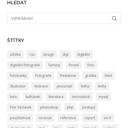
HLEDAT
Hledat:
VYHLED
ŠTÍTKY
adobe
css
design
digi
digitální
digitální fotografie
fantasy
focení
foto
fotobanky
fotografie
freelancer
grafika
html
illustrator
ilustrace
javascript
kniha
knihy
kolo
kulhánek
literatura
microstock
mysql
Petr Václavek
photoshop
php
postupy
použitelnost
recenze
reference
report
sci-fi