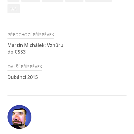
tisk
Navigace
PŘEDCHOZÍ PŘÍSPĚVEK
pro
Martin Michálek: Vzhůru
do CSS3
příspěvek
DALŠÍ PŘÍSPĚVEK
Dubánci 2015