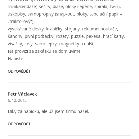
minikalendáře) sešity, diáře, bloky (lepené, spirála, twin),
tiskopisy, samopropisy (snap-out, bloky, tabelační papír –
„traktorový“),
vysekávané desky, krabičky, stojany, reklamní poutače,
šanony, pivní podtácky, rozety, puzzle, pexesa, hrací karty,
visačky, losy, samolepky, magnetky a další…
Na provizi za zakázku se domluvíme.
Napište.
ODPOVĚDĚT
Petr Václavek
6. 12. 2015
Díky za nabídku, ale už jsem firmu našel.
ODPOVĚDĚT