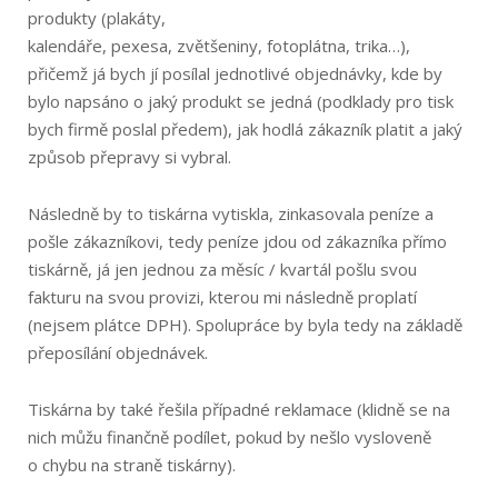
produkty (plakáty,
kalendáře, pexesa, zvětšeniny, fotoplátna, trika…),
přičemž já bych jí posílal jednotlivé objednávky, kde by
bylo napsáno o jaký produkt se jedná (podklady pro tisk
bych firmě poslal předem), jak hodlá zákazník platit a jaký
způsob přepravy si vybral.
Následně by to tiskárna vytiskla, zinkasovala peníze a
pošle zákazníkovi, tedy peníze jdou od zákazníka přímo
tiskárně, já jen jednou za měsíc / kvartál pošlu svou
fakturu na svou provizi, kterou mi následně proplatí
(nejsem plátce DPH). Spolupráce by byla tedy na základě
přeposílání objednávek.
Tiskárna by také řešila případné reklamace (klidně se na
nich můžu finančně podílet, pokud by nešlo vysloveně
o chybu na straně tiskárny).