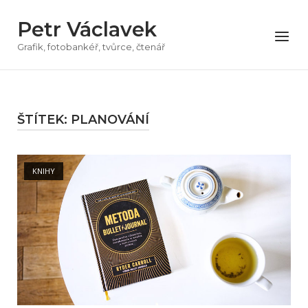
Přeskočit
Petr Václavek
na
Menu
obsah
Grafik, fotobankéř, tvůrce, čtenář
ŠTÍTEK:
PLANOVÁNÍ
Open post
KNIHY