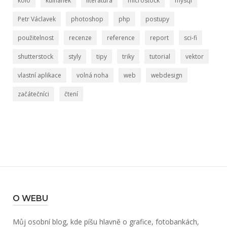
kolo
kulhánek
literatura
microstock
mysql
Petr Václavek
photoshop
php
postupy
použitelnost
recenze
reference
report
sci-fi
shutterstock
styly
tipy
triky
tutorial
vektor
vlastní aplikace
volná noha
web
webdesign
začátečníci
čtení
O WEBU
Můj osobní blog, kde píšu hlavně o grafice, fotobankách,