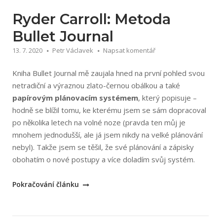
Ryder Carroll: Metoda
Bullet Journal
13. 7. 2020
Petr Václavek
Napsat komentář
Kniha Bullet Journal mě zaujala hned na první pohled svou
netradiční a výraznou zlato-černou obálkou a také
papírovým plánovacím systémem
, který popisuje –
hodně se blížil tomu, ke kterému jsem se sám dopracoval
po několika letech na volné noze (pravda ten můj je
mnohem jednodušší, ale já jsem nikdy na velké plánování
nebyl). Takže jsem se těšil, že své plánování a zápisky
obohatím o nové postupy a více doladím svůj systém.
„Ryder
Pokračování článku
Carroll:
Metoda