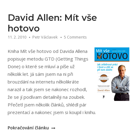
Bullet
Journal“
David Allen: Mít vše
hotovo
11. 2. 2010
Petr Václavek
5 Comments
Kniha Mít vše hotovo od Davida Allena
popisuje metodu GTD (Getting Things
Done) o které se mluví a píše už
několik let. Já sám jsem na ni při
brouzdání na internetu několikráte
narazil a tak jsem se nakonec rozhodl,
že se jí podívam detailněji na zoubek.
Přečetl jsem několik článků, shlédl pár
prezentací a nakonec jsem si koupil i knihu.
„David
Pokračování článku
Allen: