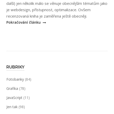
další) jen několik málo se věnuje obecnějším tématům jako
je webdesign, přístupnost, optimalizace. Ovšem
„June
recenzovaná kniha je zaměřena ještě obecněji.
Cohenová:
Pokračování článku
Neobyčejně
užitečná
kniha
o
webu“
RUBRIKY
Fotobanky
(84)
Grafika
(78)
JavaScript
(11)
Jen tak
(98)