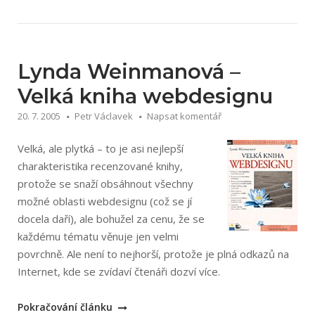
Mít
vše
hotovo“
Lynda Weinmanová –
Velká kniha webdesignu
20. 7. 2005
Petr Václavek
Napsat komentář
Velká, ale plytká – to je asi nejlepší
charakteristika recenzované knihy,
protože se snaží obsáhnout všechny
možné oblasti webdesignu (což se jí
docela daří), ale bohužel za cenu, že se
každému tématu věnuje jen velmi
povrchně. Ale není to nejhorší, protože je plná odkazů na
Internet, kde se zvídaví čtenáři dozví více.
„Lynda
Pokračování článku