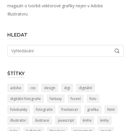
magazín o tvorbě vektorové grafiky nejen v Adobe
Illustratoru
HLEDAT
Hledat:
VYHLED
ŠTÍTKY
adobe
css
design
digi
digitální
digitální fotografie
fantasy
focení
foto
fotobanky
fotografie
freelancer
grafika
html
illustrator
ilustrace
javascript
kniha
knihy