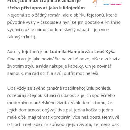
Proč jsou muži trapní a k ženám je
třeba přistupovat jako k lidojedům
.
Nejedná se o žádný román, ale o sbírku fejetonů, které
původně vyšly v časopise a nyní se jim dostalo e-knižního
vydání (což je mimochodem skvělý nápad – jen více
takových knih).
Autory fejetonů jsou
Ludmila Hamplová
a
Leoš Kyša
.
Ona pracuje jako novinářka na volné noze, píše o zdraví a
životním stylu a ráda nakupuje kabelky. On je novinář
samouk, má rád sci-fi a svůj outfit moc neřeší.
Oba vždy ze svého (značně rozdílného) úhlu pohledu
rozebírají stejnou situaci či událost z jejich společného
moderního manželského života. Vzhledem k tomu, že
jejich domácnost obývají dva psi, jedna kočka a jedno
malé dítě, mají témat k probírání více než dosti. Nemluvě
o trochu netradičním způsobu jejich života, zejména pak