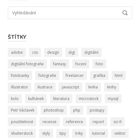
Hledat:
VYHLED
ŠTÍTKY
adobe
css
design
digi
digitální
digitální fotografie
fantasy
focení
foto
fotobanky
fotografie
freelancer
grafika
html
illustrator
ilustrace
javascript
kniha
knihy
kolo
kulhánek
literatura
microstock
mysql
Petr Václavek
photoshop
php
postupy
použitelnost
recenze
reference
report
sci-fi
shutterstock
styly
tipy
triky
tutorial
vektor