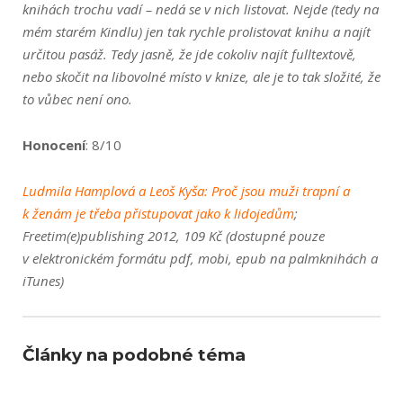
knihách trochu vadí – nedá se v nich listovat. Nejde (tedy na
mém starém Kindlu) jen tak rychle prolistovat knihu a najít
určitou pasáž. Tedy jasně, že jde cokoliv najít fulltextově,
nebo skočit na libovolné místo v knize, ale je to tak složité, že
to vůbec není ono.
Honocení
: 8/10
Ludmila Hamplová a Leoš Kyša: Proč jsou muži trapní a
k ženám je třeba přistupovat jako k lidojedům
;
Freetim(e)publishing 2012, 109 Kč (dostupné pouze
v elektronickém formátu pdf, mobi, epub na palmknihách a
iTunes)
Články na podobné téma