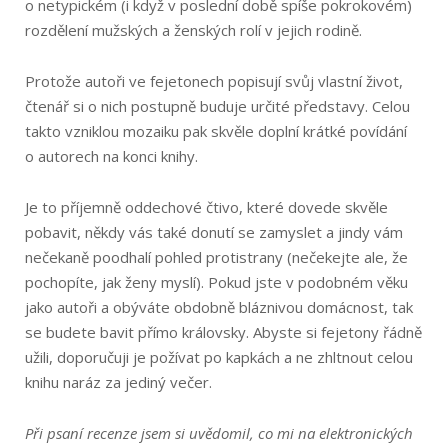
o netypickém (i když v poslední době spíše pokrokovém)
rozdělení mužských a ženských rolí v jejich rodině.
Protože autoři ve fejetonech popisují svůj vlastní život,
čtenář si o nich postupně buduje určité představy. Celou
takto vzniklou mozaiku pak skvěle doplní krátké povídání
o autorech na konci knihy.
Je to příjemně oddechové čtivo, které dovede skvěle
pobavit, někdy vás také donutí se zamyslet a jindy vám
nečekaně poodhalí pohled protistrany (nečekejte ale, že
pochopíte, jak ženy myslí). Pokud jste v podobném věku
jako autoři a obýváte obdobně bláznivou domácnost, tak
se budete bavit přímo královsky. Abyste si fejetony řádně
užili, doporučuji je požívat po kapkách a ne zhltnout celou
knihu naráz za jediný večer.
Při psaní recenze jsem si uvědomil, co mi na elektronických