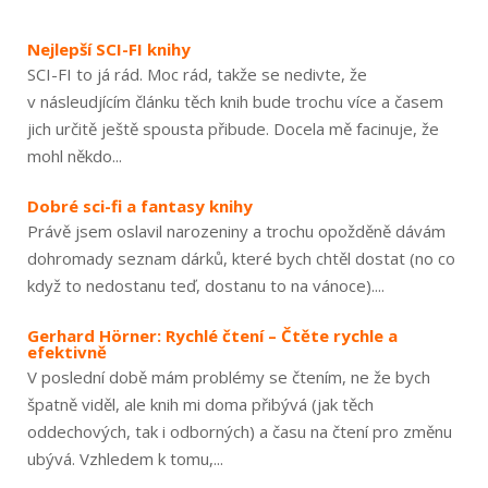
Nejlepší SCI-FI knihy
SCI-FI to já rád. Moc rád, takže se nedivte, že
v násleudjícím článku těch knih bude trochu více a časem
jich určitě ještě spousta přibude. Docela mě facinuje, že
mohl někdo...
Dobré sci-fi a fantasy knihy
Právě jsem oslavil narozeniny a trochu opožděně dávám
dohromady seznam dárků, které bych chtěl dostat (no co
když to nedostanu teď, dostanu to na vánoce)....
Gerhard Hörner: Rychlé čtení – Čtěte rychle a
efektivně
V poslední době mám problémy se čtením, ne že bych
špatně viděl, ale knih mi doma přibývá (jak těch
oddechových, tak i odborných) a času na čtení pro změnu
ubývá. Vzhledem k tomu,...