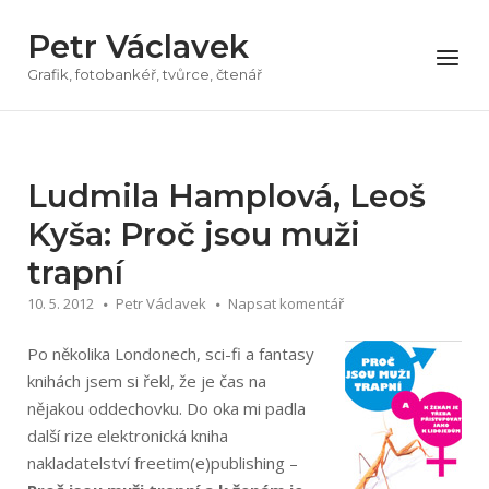
Přeskočit
Petr Václavek
na
Menu
obsah
Grafik, fotobankéř, tvůrce, čtenář
Ludmila Hamplová, Leoš
Kyša: Proč jsou muži
trapní
10. 5. 2012
Petr Václavek
Napsat komentář
Po několika Londonech, sci-fi a fantasy
knihách jsem si řekl, že je čas na
nějakou oddechovku. Do oka mi padla
další rize elektronická kniha
nakladatelství freetim(e)publishing –