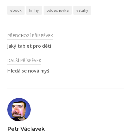
ebook
knihy
oddechovka
vztahy
Navigace
PŘEDCHOZÍ PŘÍSPĚVEK
pro
Jaký tablet pro děti
příspěvek
DALŠÍ PŘÍSPĚVEK
Hledá se nová myš
Petr Václavek