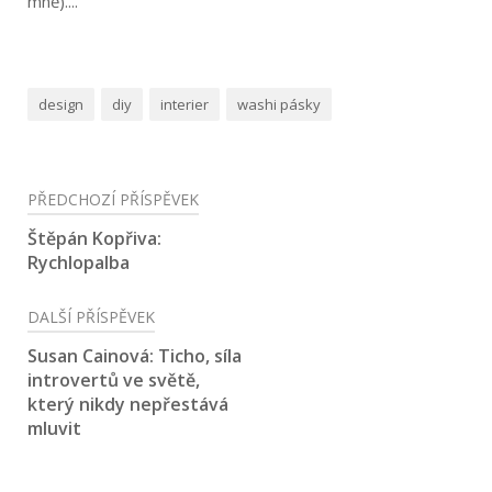
mně)....
design
diy
interier
washi pásky
Navigace
PŘEDCHOZÍ PŘÍSPĚVEK
pro
Štěpán Kopřiva:
Rychlopalba
příspěvek
DALŠÍ PŘÍSPĚVEK
Susan Cainová: Ticho, síla
introvertů ve světě,
který nikdy nepřestává
mluvit