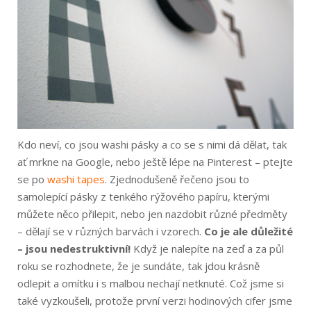
Kdo neví, co jsou washi pásky a co se s nimi dá dělat, tak
ať mrkne na Google, nebo ještě lépe na Pinterest – ptejte
se po
washi tapes
. Zjednodušeně řečeno jsou to
samolepící pásky z tenkého rýžového papíru, kterými
můžete něco přilepit, nebo jen nazdobit různé předměty
– dělají se v různých barvách i vzorech.
Co je ale důležité
– jsou nedestruktivní!
Když je nalepíte na zeď a za půl
roku se rozhodnete, že je sundáte, tak jdou krásně
odlepit a omítku i s malbou nechají netknuté. Což jsme si
také vyzkoušeli, protože první verzi hodinových cifer jsme