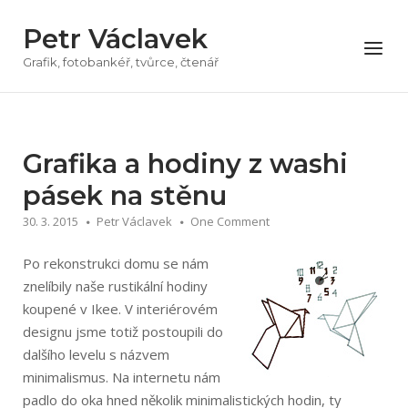
Přeskočit
Petr Václavek
na
Menu
obsah
Grafik, fotobankéř, tvůrce, čtenář
Grafika a hodiny z washi
pásek na stěnu
30. 3. 2015
Petr Václavek
One Comment
Po rekonstrukci domu se nám
znelíbily naše rustikální hodiny
koupené v Ikee. V interiérovém
designu jsme totiž postoupili do
dalšího levelu s názvem
minimalismus. Na internetu nám
padlo do oka hned několik minimalistických hodin, ty