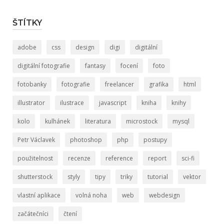
ŠTÍTKY
adobe
css
design
digi
digitální
digitální fotografie
fantasy
focení
foto
fotobanky
fotografie
freelancer
grafika
html
illustrator
ilustrace
javascript
kniha
knihy
kolo
kulhánek
literatura
microstock
mysql
Petr Václavek
photoshop
php
postupy
použitelnost
recenze
reference
report
sci-fi
shutterstock
styly
tipy
triky
tutorial
vektor
vlastní aplikace
volná noha
web
webdesign
začátečníci
čtení