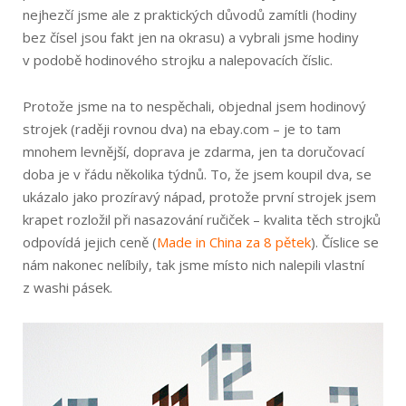
nejhezčí jsme ale z praktických důvodů zamítli (hodiny
bez čísel jsou fakt jen na okrasu) a vybrali jsme hodiny
v podobě hodinového strojku a nalepovacích číslic.
Protože jsme na to nespěchali, objednal jsem hodinový
strojek (raději rovnou dva) na ebay.com – je to tam
mnohem levnější, doprava je zdarma, jen ta doručovací
doba je v řádu několika týdnů. To, že jsem koupil dva, se
ukázalo jako prozíravý nápad, protože první strojek jsem
krapet rozložil při nasazování ručiček – kvalita těch strojků
odpovídá jejich ceně (
Made in China za 8 pětek
). Číslice se
nám nakonec nelíbily, tak jsme místo nich nalepili vlastní
z washi pásek.