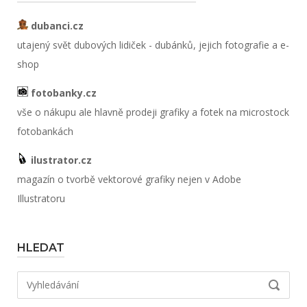
dubanci.cz
utajený svět dubových lidiček - dubánků, jejich fotografie a e-
shop
fotobanky.cz
vše o nákupu ale hlavně prodeji grafiky a fotek na microstock
fotobankách
ilustrator.cz
magazín o tvorbě vektorové grafiky nejen v Adobe
Illustratoru
HLEDAT
Hledat:
VYHLED