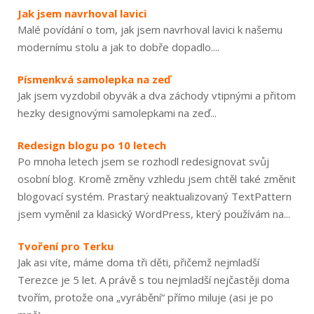
Jak jsem navrhoval lavici
Malé povídání o tom, jak jsem navrhoval lavici k našemu
modernímu stolu a jak to dobře dopadlo....
Písmenkvá samolepka na zeď
Jak jsem vyzdobil obyvák a dva záchody vtipnými a přitom
hezky designovými samolepkami na zeď...
Redesign blogu po 10 letech
Po mnoha letech jsem se rozhodl redesignovat svůj
osobní blog. Kromě změny vzhledu jsem chtěl také změnit
blogovací systém. Prastarý neaktualizovaný TextPattern
jsem vyměnil za klasický WordPress, který používám na...
Tvoření pro Terku
Jak asi víte, máme doma tři děti, přičemž nejmladší
Terezce je 5 let. A právě s tou nejmladší nejčastěji doma
tvořím, protože ona „vyrábění“ přímo miluje (asi je po