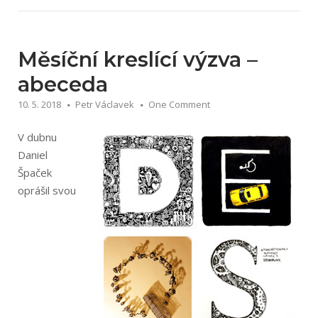
Měsíční kreslící výzva –
abeceda
10. 5. 2018
Petr Václavek
One Comment
V dubnu
Daniel
Špaček
oprášil svou