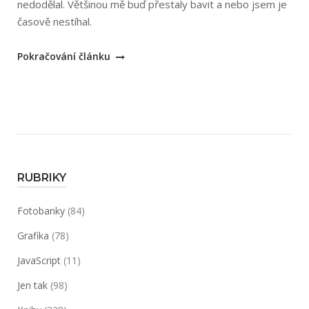
nedodělal. Většinou mě buď přestaly bavit a nebo jsem je
časově nestíhal.
„Inktober
Pokračování článku
2017“
RUBRIKY
Fotobanky
(84)
Grafika
(78)
JavaScript
(11)
Jen tak
(98)