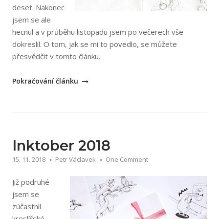
deset. Nakonec
jsem se ale
hecnul a v průběhu listopadu jsem po večerech vše
dokreslil. O tom, jak se mi to povedlo, se můžete
přesvědčit v tomto článku.
„Inktober
Pokračování článku
2019“
Inktober 2018
15. 11. 2018
Petr Václavek
One Comment
Již podruhé
jsem se
zúčastnil
kreslířské