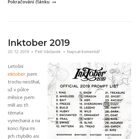
„Inktober
Pokračování článku
2020“
Inktober 2019
20. 12. 2019
Petr Václavek
Napsat komentář
Letošní
inktober
jsem
trochu nestíhal,
už v půlce
měsíce jsem
měl asi tři
témata
vynechaná a na
konci října mi
jich chybělo asi