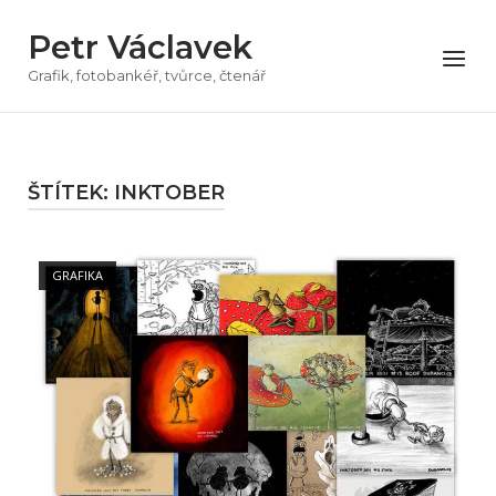
Přeskočit
Petr Václavek
na
Menu
obsah
Grafik, fotobankéř, tvůrce, čtenář
ŠTÍTEK:
INKTOBER
Open post
GRAFIKA