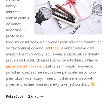
výzvy
Inktober.
Málem jsem ji
do konce
nedotáhnul,
protože ke
konci mi došel dech, ale nakonec jsem všechna témata (ač
se zpožděním) dokončil.
Inktober
a vůbec všeliké další
měsíční kreativní výzvy jsou skvělý způsob jak se donutit
pravidelně kreslit, zkoušet různé nové techniky a hlavně
jak se zlepšit v kreslení
. Letos se mi nějak nepovedlo
pořádně rozepsat mé inkoustové pero, ale místo toho
jsem zkusil více různých linerů, hodně jsem pracoval
s pentel brushem a na akvarelky také jednou došlo
„Inktober
Pokračování článku
2018“