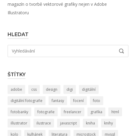
magazín o tvorbě vektorové grafiky nejen v Adobe
Illustratoru
HLEDAT
Hledat:
VYHLED
ŠTÍTKY
adobe
css
design
digi
digitální
digitální fotografie
fantasy
focení
foto
fotobanky
fotografie
freelancer
grafika
html
illustrator
ilustrace
javascript
kniha
knihy
kolo
kulhánek
literatura
microstock
mysql