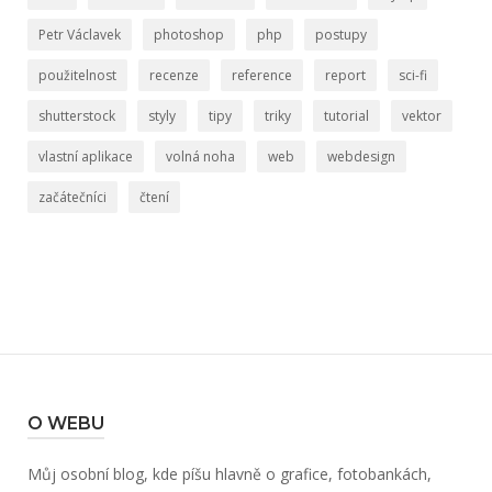
Petr Václavek
photoshop
php
postupy
použitelnost
recenze
reference
report
sci-fi
shutterstock
styly
tipy
triky
tutorial
vektor
vlastní aplikace
volná noha
web
webdesign
začátečníci
čtení
O WEBU
Můj osobní blog, kde píšu hlavně o grafice, fotobankách,