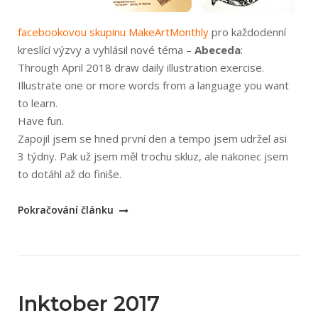
facebookovou skupinu MakeArtMonthly
pro každodenní
kreslící výzvy a vyhlásil nové téma –
Abeceda
:
Through April 2018 draw daily illustration exercise.
Illustrate one or more words from a language you want
to learn.
Have fun.
Zapojil jsem se hned první den a tempo jsem udržel asi
3 týdny. Pak už jsem měl trochu skluz, ale nakonec jsem
to dotáhl až do finiše.
„Měsíční
Pokračování článku
kreslící
výzva
–
abeceda“
Inktober 2017