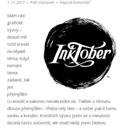
1. 11. 2017
Petr Václavek
Napsat komentář
Mám rád
grafické
výzvy –
donutí mě
totiž kreslit
na nějaké
téma. Když
nemám
téma
zadané, tak
jen
přemýšlím
co kreslit a nakonec nenakreslím nic. Takhle o tématu
dlouze přemýšlím – třeba celý den – a večer pak k tomu
sednu a kreslím. Kreslících výzev jsem se v minulosti
docela často zúčastnil, ale snad nikdy jsem žádnou