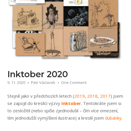
Inktober 2020
9. 11. 2020
Petr Václavek
One Comment
Stejně jako v předchozích letech (
2019
,
2018
,
2017
) jsem
se zapojil do kreslící výzvy
Inktober
. Tentokráte jsem si
to zesložitil (nebo spíše zjednodušil – čím více omezení,
tím jednodušší vymýšlení ilustrace) a kreslil jsem
dubánky
.