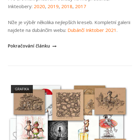
Inkteobery:
2020
,
2019
,
2018
,
2017
Níže je výběr několika nejlepších kreseb. Kompletní galerii
najdete na dubánčím webu:
Dubánčí Inktober 2021
.
„Inktober
Pokračování článku
2021“
Open post
GRAFIKA