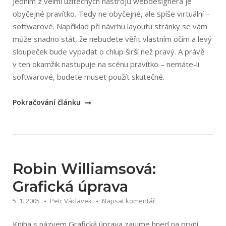
Jedním z velmi užitečných nástrojů webdesignera je
obyčejné pravítko. Tedy ne obyčejné, ale spíše virtuální –
softwarové. Například při návrhu layoutu stránky se vám
může snadno stát, že nebudete věřit vlastním očím a levý
sloupeček bude vypadat o chlup širší než pravý. A právě
v ten okamžik nastupuje na scénu pravítko – nemáte-li
softwarové, budete muset použít skutečné.
„Pravítko
Pokračování článku
3.0
pro
měření
na
obrazovce“
Robin Williamsová:
Grafická úprava
5. 1. 2005
Petr Václavek
Napsat komentář
Kniha s názvem Grafická úprava zaujme hned na první