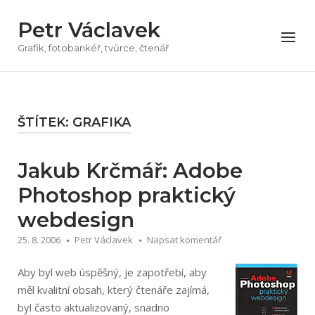
Přeskočit
Petr Václavek
na
Menu
obsah
Grafik, fotobankéř, tvůrce, čtenář
ŠTÍTEK:
GRAFIKA
Jakub Krčmář: Adobe
Photoshop praktický
webdesign
25. 8. 2006
Petr Václavek
Napsat komentář
Aby byl web úspěšný, je zapotřebí, aby
měl kvalitní obsah, který čtenáře zajímá,
byl často aktualizovaný, snadno