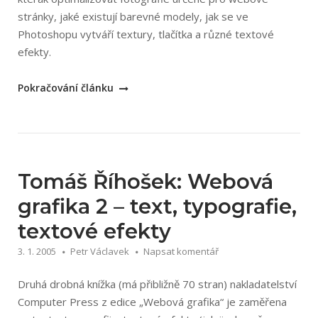
stránky, jaké existují barevné modely, jak se ve
Photoshopu vytváří textury, tlačítka a různé textové
efekty.
„Tomáš
Pokračování článku
Barčík:
Webová
grafika
–
fotografie,
Tomáš Říhošek: Webová
barvy,
grafika 2 – text, typografie,
textury“
textové efekty
3. 1. 2005
Petr Václavek
Napsat komentář
Druhá drobná knížka (má přibližně 70 stran) nakladatelství
Computer Press z edice „Webová grafika“ je zaměřena