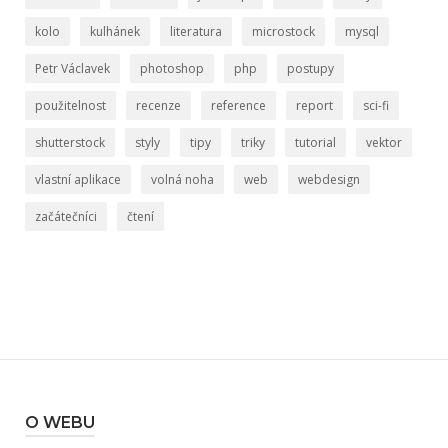
kolo
kulhánek
literatura
microstock
mysql
Petr Václavek
photoshop
php
postupy
použitelnost
recenze
reference
report
sci-fi
shutterstock
styly
tipy
triky
tutorial
vektor
vlastní aplikace
volná noha
web
webdesign
začátečníci
čtení
O WEBU