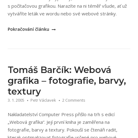
s počítačovou grafikou. Narazíte na ni téměř všude, ať už
vytváříte leták ve wordu nebo své webové stránky.
„Pavel
Pokračování článku
Roubal:
Počítačová
grafika
pro
úplné
Tomáš Barčík: Webová
začátečníky“
grafika – fotografie, barvy,
textury
3. 1. 2005
Petr Václavek
2 Comments
Nakladatelství Computer Press přišlo na trh s edicí
„Webová grafika“. Její první kniha je zaměřena na
fotografie, barvy a textury. Pokouší se čtenáři radit,
kterak optimalizovat fotografie určené pro webové