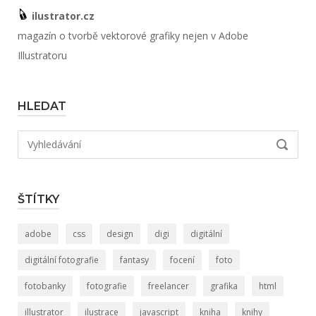
ilustrator.cz
magazín o tvorbě vektorové grafiky nejen v Adobe
Illustratoru
HLEDAT
Hledat:
VYHLED
ŠTÍTKY
adobe
css
design
digi
digitální
digitální fotografie
fantasy
focení
foto
fotobanky
fotografie
freelancer
grafika
html
illustrator
ilustrace
javascript
kniha
knihy