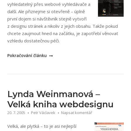
vyhledatelný přes webové vyhledávače a
další. Ale přiznejme si otevřeně – úplně
první dojem si návštěvník stejně vytvoří
z designu stránek a nikoliv z jejich obsahu. Takže pokud
chcete zaujmout hned na začátku, je zapotřebí věnovat
vzhledu dostatečnou péči.
„Jakub
Pokračování článku
Krčmář:
Adobe
Photoshop
praktický
webdesign“
Lynda Weinmanová –
Velká kniha webdesignu
20. 7. 2005
Petr Václavek
Napsat komentář
Velká, ale plytká – to je asi nejlepší