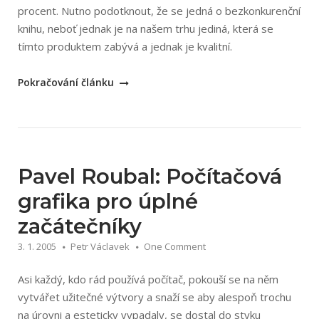
procent. Nutno podotknout, že se jedná o bezkonkurenční
knihu, neboť jednak je na našem trhu jediná, která se
tímto produktem zabývá a jednak je kvalitní.
„Sandee
Pokračování článku
Cohen:
Macromedia
Fireworks
MX“
Pavel Roubal: Počítačová
grafika pro úplné
začátečníky
3. 1. 2005
Petr Václavek
One Comment
Asi každý, kdo rád používá počítač, pokouší se na něm
vytvářet užitečné výtvory a snaží se aby alespoň trochu
na úrovni a esteticky vypadaly, se dostal do styku