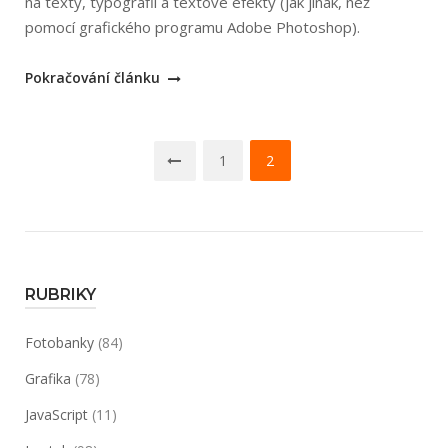
na texty, typografii a textové efekty (jak jinak, než
pomocí grafického programu Adobe Photoshop).
„Tomáš
Pokračování článku
Říhošek:
Webová
Navigace
grafika
1
2
2
pro
–
příspěvky
text,
typografie,
textové
RUBRIKY
efekty“
Fotobanky
(84)
Grafika
(78)
JavaScript
(11)