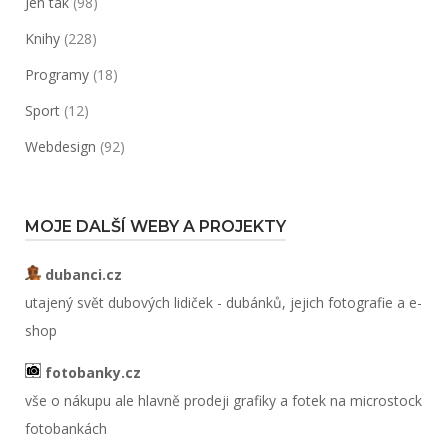
Jen tak
(98)
Knihy
(228)
Programy
(18)
Sport
(12)
Webdesign
(92)
MOJE DALŠÍ WEBY A PROJEKTY
dubanci.cz
utajený svět dubových lidiček - dubánků, jejich fotografie a e-
shop
fotobanky.cz
vše o nákupu ale hlavně prodeji grafiky a fotek na microstock
fotobankách