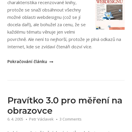
charakteristika recenzované knihy,
protože se snaží obsáhnout všechny
možné oblasti webdesignu (což se jí
docela daří), ale bohužel za cenu, že se
každému tématu věnuje jen velmi
povrchně. Ale není to nejhorší, protože je plná odkazů na
Internet, kde se zvídaví čtenáři dozví více.
„Lynda
Pokračování článku
Weinmanová
–
Velká
kniha
webdesignu“
Pravítko 3.0 pro měření na
obrazovce
6. 4. 2005
Petr Václavek
3 Comments