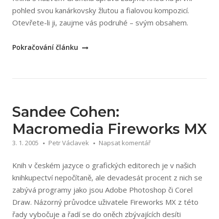
pohled svou kanárkovsky žlutou a fialovou kompozicí.
Otevřete-li ji, zaujme vás podruhé – svým obsahem.
„Robin
Pokračování článku
Williamsová:
Grafická
úprava“
Sandee Cohen:
Macromedia Fireworks MX
3. 1. 2005
Petr Václavek
Napsat komentář
Knih v českém jazyce o grafických editorech je v našich
knihkupectví nepočítaně, ale devadesát procent z nich se
zabývá programy jako jsou Adobe Photoshop či Corel
Draw. Názorný průvodce uživatele Fireworks MX z této
řady vybočuje a řadí se do oněch zbývajících desíti