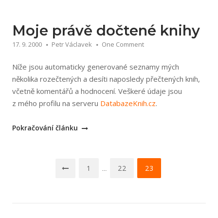
Smith:
JavaScript
pro
Moje právě dočtené knihy
World
17. 9. 2000
Petr Václavek
One Comment
Wide
Web“
Níže jsou automaticky generované seznamy mých
několika rozečtených a desíti naposledy přečtených knih,
včetně komentářů a hodnocení. Veškeré údaje jsou
z mého profilu na serveru
DatabazeKnih.cz
.
„Moje
Pokračování článku
právě
dočtené
Navigace
knihy“
1
22
23
…
pro
příspěvky