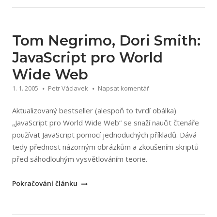
JavaScript
–
praktické
příklady
Tom Negrimo, Dori Smith:
tipy
JavaScript pro World
a
Wide Web
triky
pro
1. 1. 2005
Petr Václavek
Napsat komentář
tvůrce
webů“
Aktualizovaný bestseller (alespoň to tvrdí obálka)
„JavaScript pro World Wide Web“ se snaží naučit čtenáře
používat JavaScript pomocí jednoduchých příkladů. Dává
tedy přednost názorným obrázkům a zkoušením skriptů
před sáhodlouhým vysvětlováním teorie.
„Tom
Pokračování článku
Negrimo,
Dori