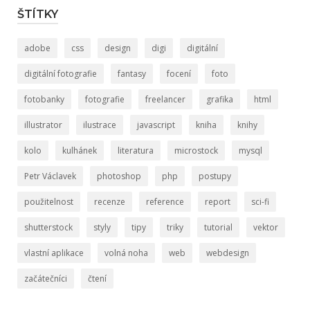
ŠTÍTKY
adobe
css
design
digi
digitální
digitální fotografie
fantasy
focení
foto
fotobanky
fotografie
freelancer
grafika
html
illustrator
ilustrace
javascript
kniha
knihy
kolo
kulhánek
literatura
microstock
mysql
Petr Václavek
photoshop
php
postupy
použitelnost
recenze
reference
report
sci-fi
shutterstock
styly
tipy
triky
tutorial
vektor
vlastní aplikace
volná noha
web
webdesign
začátečníci
čtení