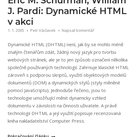
Eric M. Schurman, William
WWW
J. Pardi: Dynamické HTML
stránek“
v akci
1. 1. 2005
Petr Václavek
Napsat komentář
Dynamické HTML (DHTML) není, jak by se mohlo méně
znalým čtenářům zdát, žádný nový jazyk pro tvorbu
webových stránek, ale je to jen způsob označení několika
společně používaných technologií. Zahrnuje klasické HTML
zároveň s podporou skriptů, využití objektových modelů
dokumentů (DOM) a dynamických stylů (styly měněné
pomocí JavaScriptu). Jednoduše řečeno, jsou to
technologie umožňující měnit dynamicky vzhled
dokumentu v závislosti na činnosti uživatele. A právě
technologii DHTML a její využití popisuje recenzovaná
kniha nakladatelství Computer Press.
„Eric
Pokračování článku