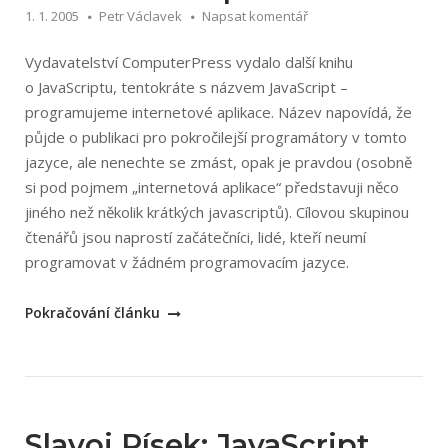
1. 1. 2005
Petr Václavek
Napsat komentář
Vydavatelství ComputerPress vydalo další knihu
o JavaScriptu, tentokráte s názvem JavaScript –
programujeme internetové aplikace. Název napovídá, že
půjde o publikaci pro pokročilejší programátory v tomto
jazyce, ale nenechte se zmást, opak je pravdou (osobně
si pod pojmem „internetová aplikace“ představuji něco
jiného než několik krátkých javascriptů). Cílovou skupinou
čtenářů jsou naprostí začátečníci, lidé, kteří neumí
programovat v žádném programovacím jazyce.
„Rastislav
Pokračování článku
Škultéty:
Javascript
programujeme
internetové
aplikace“
Slavoj Písek: JavaScript