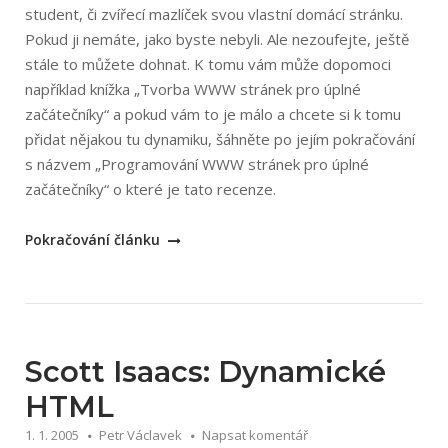
student, či zvířecí mazlíček svou vlastní domácí stránku.
Pokud ji nemáte, jako byste nebyli. Ale nezoufejte, ještě
stále to můžete dohnat. K tomu vám může dopomoci
například knížka „Tvorba WWW stránek pro úplné
začátečníky“ a pokud vám to je málo a chcete si k tomu
přidat nějakou tu dynamiku, šáhněte po jejím pokračování
s názvem „Programování WWW stránek pro úplné
začátečníky“ o které je tato recenze.
„Petr
Pokračování článku
Broža:
Programování
WWW
stránek
pro
Scott Isaacs: Dynamické
úplné
HTML
začátečníky“
1. 1. 2005
Petr Václavek
Napsat komentář