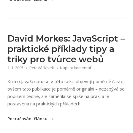
M.
Schurman,
William
J.
Pardi:
David Morkes: JavaScript –
Dynamické
praktické příklady tipy a
HTML
triky pro tvůrce webů
v
akci“
1. 1. 2005
Petr Václavek
Napsat komentář
Knih o JavaScriptu se v této sekci objevují poměrně často,
ovšem tato publikace je poměrně originální – nezabývá se
popisem teorie, ale zaměřila se spíše na praxi a je
postavena na praktických příkladech.
„David
Pokračování článku
Morkes: