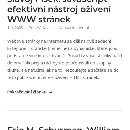
efektivní nástroj oživení
WWW stránek
1. 1. 2005
Petr Václavek
Napsat komentář
Webové stránky na Internetu se dělí na dvě základní
kategorie – statické (neměnné) a dynamické, které jsou
podstatně více interaktivnější. Pokud ty vaše stránky patří
do první skupiny a rádi byste je přemístili do skupiny
druhé, ale netušíte jak na to, nezoufejte a začtěte se do
této publikace určené k oživení HTML stránek.
„Slavoj
Pokračování článku
Písek:
JavaScript
efektivní
nástroj
oživení