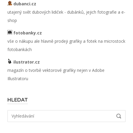
dubanci.cz
utajený svět dubových lidiček - dubánků, jejich fotografie a e-
shop
fotobanky.cz
vše o nákupu ale hlavně prodeji grafiky a fotek na microstock
fotobankách
ilustrator.cz
magazín o tvorbě vektorové grafiky nejen v Adobe
Illustratoru
HLEDAT
Hledat:
VYHLED