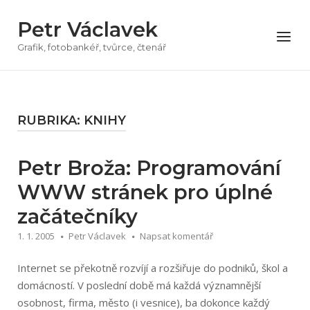
Přeskočit
Petr Václavek
na
Menu
obsah
Grafik, fotobankéř, tvůrce, čtenář
RUBRIKA:
KNIHY
Petr Broža: Programování
WWW stránek pro úplné
začátečníky
1. 1. 2005
Petr Václavek
Napsat komentář
Internet se překotně rozvíjí a rozšiřuje do podniků, škol a
domácností. V poslední době má každá významnější
osobnost, firma, město (i vesnice), ba dokonce každý