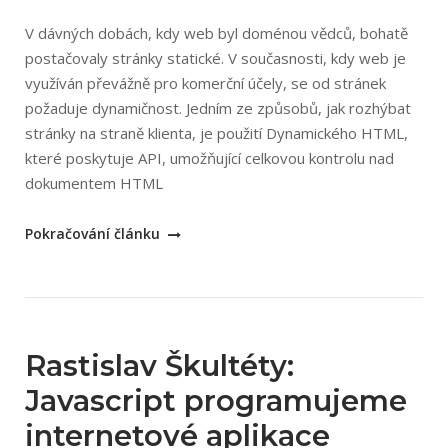
V dávných dobách, kdy web byl doménou vědců, bohatě
postačovaly stránky statické. V současnosti, kdy web je
využíván převážně pro komerční účely, se od stránek
požaduje dynamičnost. Jedním ze způsobů, jak rozhýbat
stránky na straně klienta, je použití Dynamického HTML,
které poskytuje API, umožňující celkovou kontrolu nad
dokumentem HTML
„Scott
Pokračování článku
Isaacs:
Dynamické
HTML“
Rastislav Škultéty:
Javascript programujeme
internetové aplikace