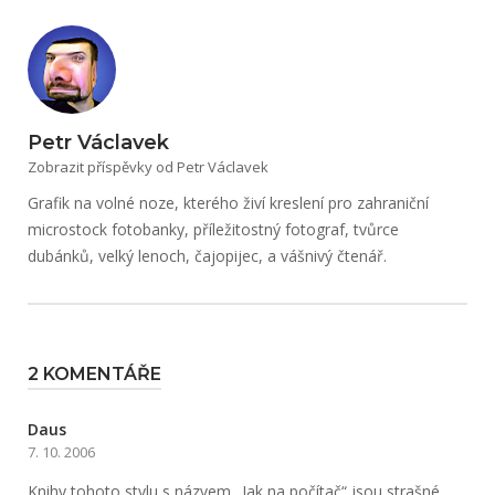
Petr Václavek
Zobrazit příspěvky od Petr Václavek
Grafik na volné noze, kterého živí kreslení pro zahraniční
microstock fotobanky, příležitostný fotograf, tvůrce
dubánků, velký lenoch, čajopijec, a vášnivý čtenář.
2 KOMENTÁŘE
Daus
7. 10. 2006
Knihy tohoto stylu s názvem „Jak na počítač“ jsou strašné