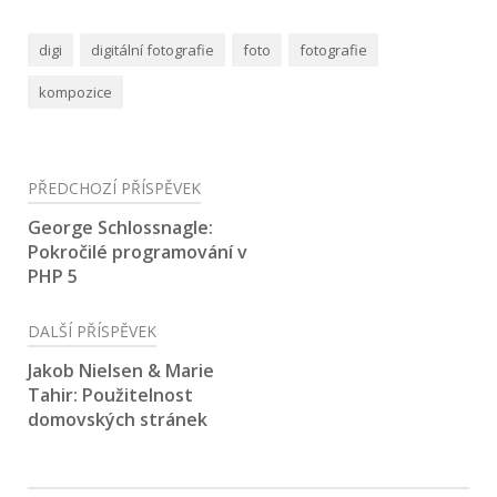
digi
digitální fotografie
foto
fotografie
kompozice
Navigace
PŘEDCHOZÍ PŘÍSPĚVEK
pro
George Schlossnagle:
Pokročilé programování v
příspěvek
PHP 5
DALŠÍ PŘÍSPĚVEK
Jakob Nielsen & Marie
Tahir: Použitelnost
domovských stránek