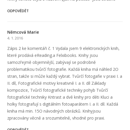
ODPOVĚDĚT
Němcová Marie
4. 1. 2016
Zápis 2 ke komentáři č. 1 Vydala jsem 9 elektronických knih,
které prodává eReading.a Felxibooks. Knihy jsou
samozřejmě objemnější, zabývají se podrobně
problematikou tvůrčí fotografie. Každá kniha má náhled 2O
stran, takže si může každý vybrat. Tvůrčí fotogafie v praxi I. a
II. díl, Fotografické motivy kreativně I. a II. díl Základy
kompozice, Tvůrčí fotografické techniky pohyb Tvůrčí
fotografické techniky Kntrast a dvě knihy pro děti Kluci a
holky fotografují s digitálním fotoaparátem I. a II. díl. Každá
kniha má min. 15O návodných obrázků. Knihyjsou
zpracovány věcně a srozumitelně, vhodné pro praxi.
ODPOVĚDĚT