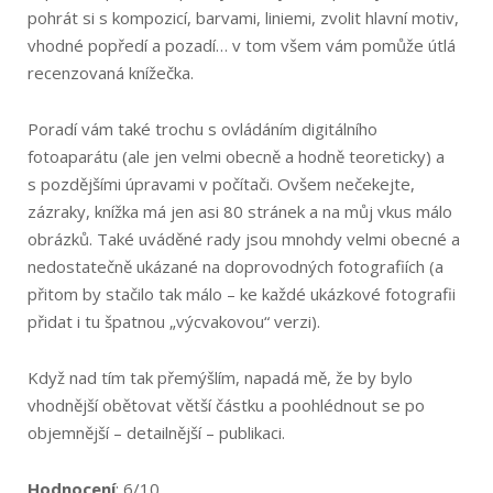
pohrát si s kompozicí, barvami, liniemi, zvolit hlavní motiv,
vhodné popředí a pozadí… v tom všem vám pomůže útlá
recenzovaná knížečka.
Poradí vám také trochu s ovládáním digitálního
fotoaparátu (ale jen velmi obecně a hodně teoreticky) a
s pozdějšími úpravami v počítači. Ovšem nečekejte,
zázraky, knížka má jen asi 80 stránek a na můj vkus málo
obrázků. Také uváděné rady jsou mnohdy velmi obecné a
nedostatečně ukázané na doprovodných fotografiích (a
přitom by stačilo tak málo – ke každé ukázkové fotografii
přidat i tu špatnou „výcvakovou“ verzi).
Když nad tím tak přemýšlím, napadá mě, že by bylo
vhodnější obětovat větší částku a poohlédnout se po
objemnější – detailnější – publikaci.
Hodnocení
: 6/10