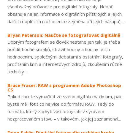
všeobsažný průvodce pro digitální fotografy. Neboť
obsahuje nejen informace o digitálních přístrojích a jejich
dalších doplňcích (což oceníte zejména při jejich nákupu),...
Bryan Peterson: Naučte se fotografovat digitálně
Dobrým fotografem se člověk nestane jen tak, je třeba
pořídit hodně snímků, strávit hodiny a hodiny jejich
hodnocením, společnými debatami s ostatními fotografy,
pročítáním knih a internetových zdrojů, zkoušením různé
techniky...
Bruce Fraser: RAW s programem Adobe Photoshop
CS
Pokud chcete vymačkat ze svého digitálu maximum, pak
byste měli fotit co nejvíce do formátu RAW. Tedy do
formátu, který zachytí vaši fotografii v syrovém
nezpracovaném stavu – v takovém, jak jej zaznamenal...
Doug Sahlin: Digitální fotografie rychlými kroky