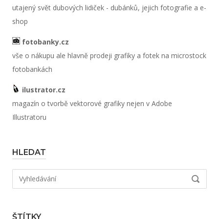
utajený svět dubových lidiček - dubánků, jejich fotografie a e-
shop
fotobanky.cz
vše o nákupu ale hlavně prodeji grafiky a fotek na microstock
fotobankách
ilustrator.cz
magazín o tvorbě vektorové grafiky nejen v Adobe
Illustratoru
HLEDAT
Hledat:
VYHLED
ŠTÍTKY