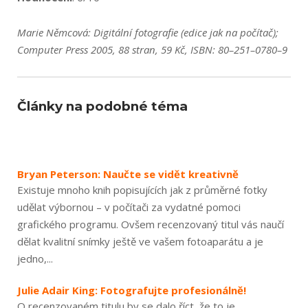
Marie Němcová: Digitální fotografie (edice jak na počítač);
Computer Press 2005, 88 stran, 59 Kč, ISBN: 80–251–0780–9
Články na podobné téma
Bryan Peterson: Naučte se vidět kreativně
Existuje mnoho knih popisujících jak z průměrné fotky
udělat výbornou – v počítači za vydatné pomoci
grafického programu. Ovšem recenzovaný titul vás naučí
dělat kvalitní snímky ještě ve vašem fotoaparátu a je
jedno,...
Julie Adair King: Fotografujte profesionálně!
O recenzovaném titulu by se dalo říct, že to je