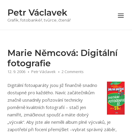
Přeskočit
Petr Václavek
na
Menu
obsah
Grafik, fotobankéř, tvůrce, čtenář
Marie Němcová: Digitální
fotografie
12. 9. 2006
Petr Václavek
2 Comments
Digitální fotoaparáty jsou již finančně snadno
dostupné pro každého. Navíc začátečníkům
značně usnadnily pořizování technicky
poměrně kvalitních fotografií – stačí jen
namířit, zmáčknout spoušť a máte dobrý
„výcvak“. Aby jste ale neměli album plné výcvaků, je
zapotřebí při focení přemýšlet –vybrat správný záběr,