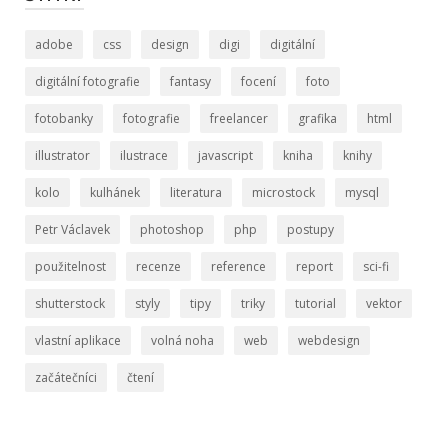
adobe
css
design
digi
digitální
digitální fotografie
fantasy
focení
foto
fotobanky
fotografie
freelancer
grafika
html
illustrator
ilustrace
javascript
kniha
knihy
kolo
kulhánek
literatura
microstock
mysql
Petr Václavek
photoshop
php
postupy
použitelnost
recenze
reference
report
sci-fi
shutterstock
styly
tipy
triky
tutorial
vektor
vlastní aplikace
volná noha
web
webdesign
začátečníci
čtení